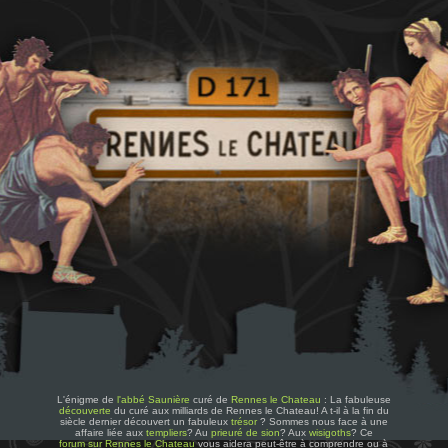
L'énigme de
l'abbé Saunière
curé de
Rennes le Chateau
: La fabuleuse
découverte
du curé aux milliards de Rennes le Chateau! A t-il à la fin du
siècle dernier découvert un fabuleux
trésor
? Sommes nous face à une
affaire liée aux
templiers
? Au
prieuré de sion
? Aux
wisigoths
? Ce
forum sur Rennes le Chateau
vous aidera peut-être à comprendre ou à