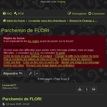
résoudre cette
énigme
.
FAQ
PCM
S’enregistrer
Connexion
Index du forum
Le rendez vous des chercheurs
Rennes le Chateau, Le rendez-vous des chercheurs
Parchemin de FLORI
Règles du forum
Il est impératif de lire
les règles
avant de poster sur le forum!
Aides du forum
Si vous avez des difficultés pour poster votre message (édition, mise en page,
BBcodes...) consultez
la F.A.Q.
ou consultez
le guide
:
Créer du texte en gras, italique et souligné
-
Changer la taille ou la couleur du texte
-
Puis-je combiner les balises de mise en forme ?
-
Citation dans les réponses
-
Créer une liste
-
Créer un lien vers un autre site
-
Ajouter une image à un message
-
Insérer une video
-
Envoyer une image depuis son ordinateur
Répondre
6 messages • Page
1
sur
1
Leonardo77
Débutant RLC
Parchemin de FLORI
M
13 mars 2025, 13:10
e