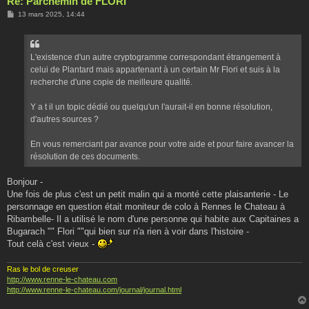
Re: Parchemin de FLORI
M
13 mars 2025, 14:44
e
s
s
a
g
L'existence d'un autre cryptogramme correspondant étrangement à
e
celui de Plantard mais appartenant à un certain Mr Flori et suis à la
recherche d'une copie de meilleure qualité.
Y a t il un topic dédié ou quelqu'un l'aurait-il en bonne résolution,
d'autres sources ?
En vous remerciant par avance pour votre aide et pour faire avancer la
résolution de ces documents.
Bonjour -
Une fois de plus c'est un petit malin qui a monté cette plaisanterie - Le
personnage en question était moniteur de colo à Rennes le Chateau à
Ribambelle- Il a utilisé le nom d'une personne qui habite aux Capitaines a
Bugarach "" Flori ""qui bien sur n'a rien à voir dans l'histoire -
Tout celà c'est vieux -
Ras le bol de creuser
http://www.renne-le-chateau.com
http://www.renne-le-chateau.com/journal/journal.html