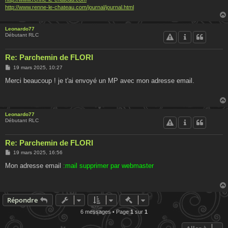
http://www.renne-le-chateau.com/journal/journal.html
Leonardo77
Débutant RLC
Re: Parchemin de FLORI
M
19 mars 2025, 10:27
e
s
Merci beaucoup ! je t'ai envoyé un MP avec mon adresse email.
s
a
g
e
Leonardo77
Débutant RLC
Re: Parchemin de FLORI
M
19 mars 2025, 16:56
e
s
Mon adresse email
:mail supprimer par webmaster
s
a
g
e
Actions rapides de modératio
Répondre
6 messages • Page
1
sur
1