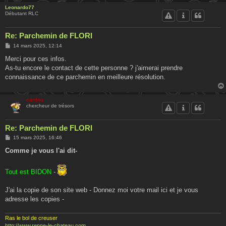
Leonardo77
Débutant RLC
Re: Parchemin de FLORI
M
14 mars 2025, 12:14
e
s
Merci pour ces infos.
s
As-tu encore le contact de cette personne ? j'aimerai prendre
a
g
connaissance de ce parchemin en meilleure résolution.
e
cardou
chercheur de trésors
Re: Parchemin de FLORI
M
15 mars 2025, 16:46
e
s
Comme je vous l'ai dit-
s
a
g
Tout est BIDON
-
e
J'ai la copie de son site web - Donnez moi votre mail ici et je vous
adresse les copies -
Ras le bol de creuser
http://www.renne-le-chateau.com