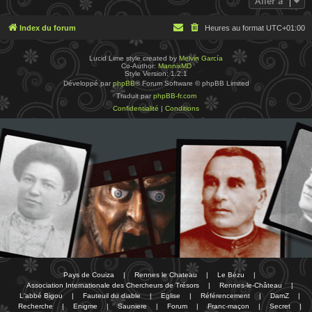
Aller à
Index du forum
Heures au format
UTC+01:00
Lucid Lime style created by
Melvin García
Co-Author:
MannixMD
Style Version: 1.2.1
Développé par
phpBB
® Forum Software © phpBB Limited
Traduit par
phpBB-fr.com
Confidentialité
|
Conditions
Pays de Couiza
|
Rennes le Chateau
|
Le Bézu
|
Association Internationale des Chercheurs de Trésors
|
Rennes-le-Château
|
L'abbé Bigou
|
Fauteuil du diable
|
Eglise
|
Référencement
|
DamZ
|
Recherche
|
Enigme
|
Sauniere
|
Forum
|
Franc-maçon
|
Secret
|