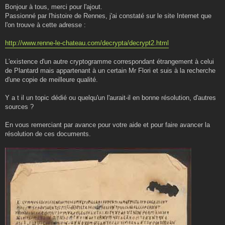
s
Bonjour à tous, merci pour l'ajout.
s
Passionné par l'histoire de Rennes, j'ai constaté sur le site Internet que
a
g
l'on trouve à cette adresse :
e
http://www.renne-le-chateau.com/decrypta/decrypt2.html
L'existence d'un autre cryptogramme correspondant étrangement à celui
de Plantard mais appartenant à un certain Mr Flori et suis à la recherche
d'une copie de meilleure qualité.
Y a t il un topic dédié ou quelqu'un l'aurait-il en bonne résolution, d'autres
sources ?
En vous remerciant par avance pour votre aide et pour faire avancer la
résolution de ces documents.