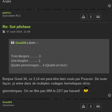
André
patrice
Spécialiste RLC
Re: Sot pêcheur
M
07 août 2024, 11:48
e
s
s
Good34
a écrit :
↑
a
g
e
Trois Bergers.............3
Une bergère .............1
Quatre personnages.....4 (Quatre en tout.)
Bonjour Good 34, ce 3,14 est peut-être bien voulu par Poussin. De toute
façon, pi entre dans de multiples codages hermétiques et/ou
géomètriques. On ne fête pas MM le 22/7 par hasard!
Good34
chercheur