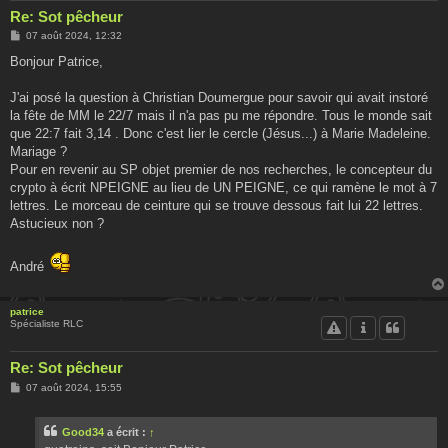
Re: Sot pêcheur
M
07 août 2024, 12:32
e
s
Bonjour Patrice,
s
a
g
J'ai posé la question à Christian Doumergue pour savoir qui avait instoré
e
la fête de MM le 22/7 mais il n'a pas pu me répondre. Tous le monde sait
que 22:7 fait 3,14 . Donc c'est lier le cercle (Jésus...) à Marie Madeleine.
Mariage ?
Pour en revenir au SP objet premier de nos recherches, le concepteur du
crypto à écrit NPEIGNE au lieu de UN PEIGNE, ce qui ramène le mot à 7
lettres. Le morceau de ceinture qui se trouve dessous fait lui 22 lettres.
Astucieux non ?
André
patrice
Spécialiste RLC
Re: Sot pêcheur
M
07 août 2024, 15:55
e
s
s
Good34
a écrit :
↑
a
g