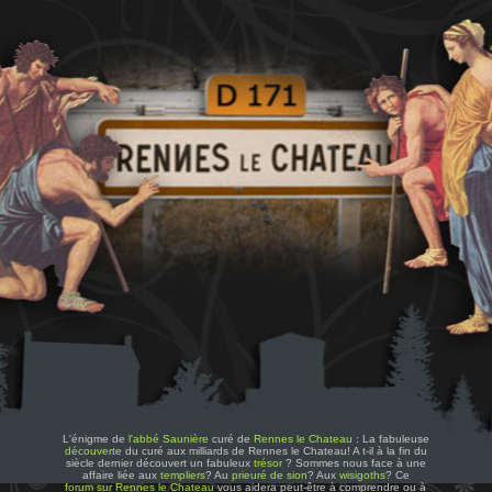
L'énigme de
l'abbé Saunière
curé de
Rennes le Chateau
: La fabuleuse
découverte
du curé aux milliards de Rennes le Chateau! A t-il à la fin du
siècle dernier découvert un fabuleux
trésor
? Sommes nous face à une
affaire liée aux
templiers
? Au
prieuré de sion
? Aux
wisigoths
? Ce
forum sur Rennes le Chateau
vous aidera peut-être à comprendre ou à