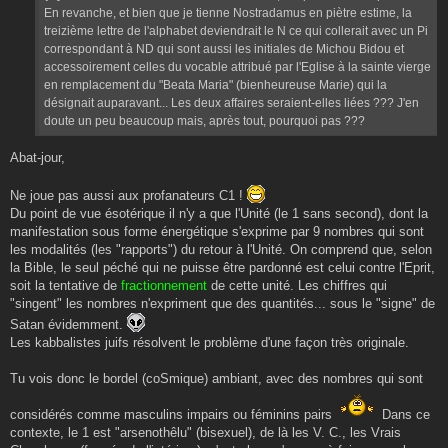
e
En revanche, et bien que je tienne Nostradamus en piètre estime, la
treizième lettre de l'alphabet deviendrait le N ce qui collerait avec un Pi
correspondant à ND qui sont aussi les initiales de Michou Bidou et
accessoirement celles du vocable attribué par l'Eglise à la sainte vierge
en remplacement du "Beata Maria" (bienheureuse Marie) qui la
désignait auparavant... Les deux affaires seraient-elles liées ??? J'en
doute un peu beaucoup mais, après tout, pourquoi pas ???
Abat-jour,
Ne joue pas aussi aux profanateurs C1 !
Du point de vue ésotérique il n'y a que l'Unité (le 1 sans second), dont la
manifestation sous forme énergétique s'exprime par 9 nombres qui sont
les modalités (les "rapports") du retour à l'Unité. On comprend que, selon
la Bible, le seul péché qui ne puisse être pardonné est celui contre l'Eprit,
soit la tentative de
fractionnement
de cette unité. Les chiffres qui
"singent" les nombres n'expriment que des quantités... sous le "signe" de
Satan évidemment.
Les kabbalistes juifs résolvent le problème d'une façon très originale.
Tu vois donc le bordel (coSmique) ambiant, avec des nombres qui sont
considérés comme masculins impairs ou féminins pairs
Dans ce
contexte, le 1 est "arsenothêlu" (bisexuel), de là les V. C., les Vrais