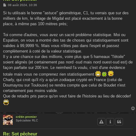
M
08 août 2024, 10:36
e
s
Si tu utilisais le bonne "astuce" géométrique, C1, tu verrais que sur des
s
milliers de km, le village de Migdal est placé exactement à la bonne
a
g
place, à même pas 100 mètres près;
e
Toi comme d'autres, vous avez un sacré problème statistique. Moi ou
Espalion, on vous a montré des tas de choses qui statistiquement sont
valides à 99,9999 %. Mais vous n'êtes pas dans l'esprit et passez
complètement à coté de la valeur statistique.
Il y a une chance sur des millions, voire plus que 5 hameaux "l'étoile"
soient alignés (et certainement pas nord -sud mais nord ouest-sud est) de
façon parfaite sur 200 km. Le neimheid l'a voulu, c'est d'une évidence
totale mais vous ne comprenez rien statistiquement
Charly, qui croit qu'il n'y a qu'un zodiaque crypté en France (celui de
Doumayrou sur Toulouse) se rendra compte que celui de Boudet n'est
certainement pas moins valide.
Que de retadrs pris parce qu'on veut faire de l'histoire au lieu de décoder!
crétin premier
Spécialiste RLC
Re: Sot pêcheur