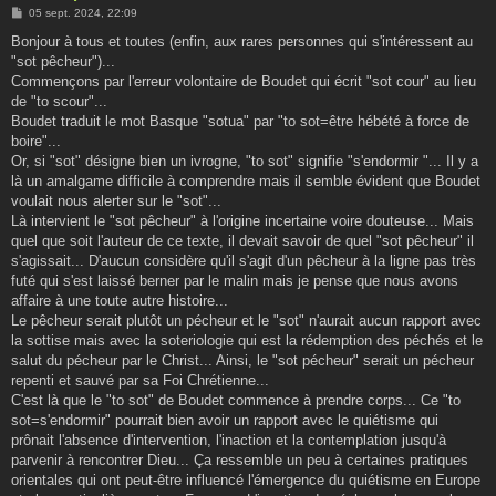
M
05 sept. 2024, 22:09
e
s
Bonjour à tous et toutes (enfin, aux rares personnes qui s'intéressent au
s
"sot pêcheur")...
a
g
Commençons par l'erreur volontaire de Boudet qui écrit "sot cour" au lieu
e
de "to scour"...
Boudet traduit le mot Basque "sotua" par "to sot=être hébété à force de
boire"...
Or, si "sot" désigne bien un ivrogne, "to sot" signifie "s'endormir "... Il y a
là un amalgame difficile à comprendre mais il semble évident que Boudet
voulait nous alerter sur le "sot"...
Là intervient le "sot pêcheur" à l'origine incertaine voire douteuse... Mais
quel que soit l'auteur de ce texte, il devait savoir de quel "sot pêcheur" il
s'agissait... D'aucun considère qu'il s'agit d'un pêcheur à la ligne pas très
futé qui s'est laissé berner par le malin mais je pense que nous avons
affaire à une toute autre histoire...
Le pêcheur serait plutôt un pécheur et le "sot" n'aurait aucun rapport avec
la sottise mais avec la soteriologie qui est la rédemption des péchés et le
salut du pécheur par le Christ... Ainsi, le "sot pécheur" serait un pécheur
repenti et sauvé par sa Foi Chrétienne...
C'est là que le "to sot" de Boudet commence à prendre corps... Ce "to
sot=s'endormir" pourrait bien avoir un rapport avec le quiétisme qui
prônait l'absence d'intervention, l'inaction et la contemplation jusqu'à
parvenir à rencontrer Dieu... Ça ressemble un peu à certaines pratiques
orientales qui ont peut-être influencé l'émergence du quiétisme en Europe