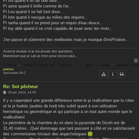
Pi stil quand il te fait une fleur...
Pi astre quand il brille comme de l'or...
Pi Lou quand il se fait tout doux...
Pi lote quand il navigue au milieu des requins...
Pi ranha quand il se prend pour un requin d'eau douce...
Pi toy able quand il se croit capable de jouer avec les mots...
J'en passe et sûrement des meilleures mais je manque d'insPIration...
Avant je doutais et je me posais des questions.
Maintenant que je sais je m'en pose encore plus...
patrice
Spécialiste RLC
Re: Sot pêcheur
M
29 juil. 2024, 14:35
e
s
Il y a cependant une grande différence entre le pi malkuthien que tu cites
s
et le pi hodois (audois de hod) très subtil quant à son utilisation
a
g
hermétique ou géométrique et qui participe à un tout autre monde que le
e
mallkuthien!
Le périmètre de la chambre du roi dans la pyramide de Gizeh est de
31,40 mètres...Quel dommage que tant passent à côté et se satisfassent
des commentaires triviaux des arqaichologues