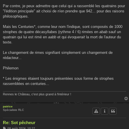
Par contre, je peux admettre que celui qui a rassemblé les quatrains pour
"l'édition principale" ait choisi de n'en prendre que 942... pour des raisons
philosophiques.
Mais les Centuries*, comme leur nom l'indique, sont composés de 1000
strophes de quatre décasyllabes (rythme 4 / 6) rimées en
abab
sauf un
quatrain qui lui est rimé en
aabb
et qui
évoquerait
la mort de l'auteur du
texte.
Le changement de rimes signifiant simplement un changement de
rédacteur...
Philemon
* Les énigmes étaient toujours présentées sous forme de strophes
rassemblées en centuries...
Rennes le Château, c'est plus grand à l'intérieur !
patrice
Spécialiste RLC
Re: Sot pêcheur
M
08 août 2024, 10:22