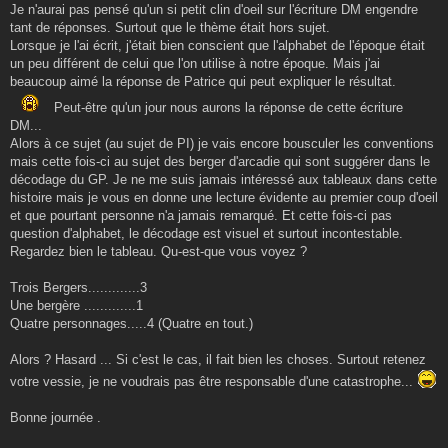
g
Je n'aurai pas pensé qu'un si petit clin d'oeil sur l'écriture DM engendre
e
tant de réponses. Surtout que le thème était hors sujet.
Lorsque je l'ai écrit, j'était bien conscient que l'alphabet de l'époque était
un peu différent de celui que l'on utilise à notre époque. Mais j'ai
beaucoup aimé la réponse de Patrice qui peut expliquer le résultat.
Peut-être qu'un jour nous aurons la réponse de cette écriture
DM...
Alors à ce sujet (au sujet de PI) je vais encore bousculer les conventions
mais cette fois-ci au sujet des berger d'arcadie qui sont suggérer dans le
décodage du GP. Je ne me suis jamais intéressé aux tableaux dans cette
histoire mais je vous en donne une lecture évidente au premier coup d'oeil
et que pourtant personne n'a jamais remarqué. Et cette fois-ci pas
question d'alphabet, le décodage est visuel et surtout incontestable.
Regardez bien le tableau. Qu-est-que vous voyez ?
Trois Bergers.............3
Une bergère .............1
Quatre personnages.....4 (Quatre en tout.)
Alors ? Hasard ... Si c'est le cas, il fait bien les choses. Surtout retenez
votre vessie, je ne voudrais pas être responsable d'une catastrophe...
Bonne journée .