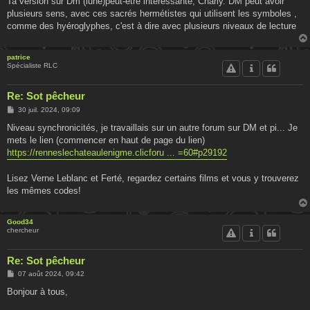
Ta version sur Dm (lune)peut-être intéressante, Charly. DM peut avoir
plusieurs sens, avec ces sacrés hermétistes qui utilisent les symboles ,
comme des hyéroglyphes, c'est à dire avec plusieurs niveaux de lecture
patrice
Spécialiste RLC
Re: Sot pêcheur
M
30 juil. 2024, 09:09
e
s
Niveau synchronicités, je travaillais sur un autre forum sur DM et pi... Je
s
mets le lien (commencer en haut de page du lien)
a
g
https://renneslechateaulenigme.clicforu ... =60#p29192
e
Lisez Verne Leblanc et Ferté, regardez certains films et vous y trouverez
les mêmes codes!
Good34
chercheur
Re: Sot pêcheur
M
07 août 2024, 09:42
e
s
Bonjour à tous,
s
a