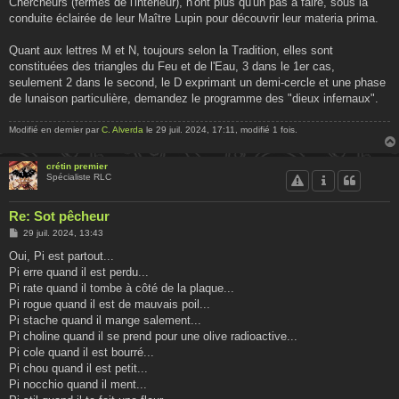
Chercheurs (fermés de l'intérieur), n'ont plus qu'un pas à faire, sous la
conduite éclairée de leur Maître Lupin pour découvrir leur materia prima.
Quant aux lettres M et N, toujours selon la Tradition, elles sont
constituées des triangles du Feu et de l'Eau, 3 dans le 1er cas,
seulement 2 dans le second, le D exprimant un demi-cercle et une phase
de lunaison particulière, demandez le programme des "dieux infernaux".
Modifié en dernier par
C. Alverda
le 29 juil. 2024, 17:11, modifié 1 fois.
crétin premier
Spécialiste RLC
Re: Sot pêcheur
M
29 juil. 2024, 13:43
e
s
Oui, Pi est partout...
s
Pi erre quand il est perdu...
a
g
Pi rate quand il tombe à côté de la plaque...
e
Pi rogue quand il est de mauvais poil...
Pi stache quand il mange salement...
Pi choline quand il se prend pour une olive radioactive...
Pi cole quand il est bourré...
Pi chou quand il est petit...
Pi nocchio quand il ment...