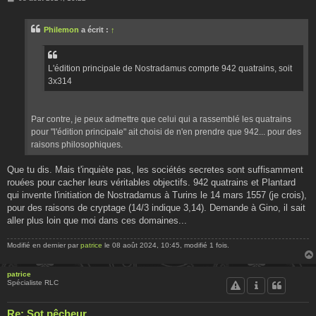
e
s
s
Philemon
a écrit :
↑
a
g
e
L'édition principale de Nostradamus comprte 942 quatrains, soit
3x314
Par contre, je peux admettre que celui qui a rassemblé les quatrains
pour "l'édition principale" ait choisi de n'en prendre que 942... pour des
raisons philosophiques.
Que tu dis. Mais t'inquiète pas, les sociétés secretes sont suffisamment
rouées pour cacher leurs véritables objectifs. 942 quatrains et Plantard
qui invente l'initiation de Nostradamus à Turins le 14 mars 1557 (je crois),
pour des raisons de cryptage (14/3 indique 3,14). Demande à Gino, il sait
aller plus loin que moi dans ces domaines...
Modifié en dernier par
patrice
le 08 août 2024, 10:45, modifié 1 fois.
patrice
Spécialiste RLC
Re: Sot pêcheur