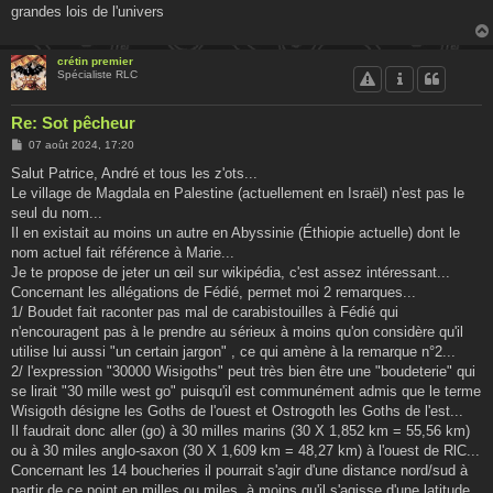
grandes lois de l'univers
crétin premier
Spécialiste RLC
Re: Sot pêcheur
M
07 août 2024, 17:20
e
s
Salut Patrice, André et tous les z'ots...
s
Le village de Magdala en Palestine (actuellement en Israël) n'est pas le
a
g
seul du nom...
e
Il en existait au moins un autre en Abyssinie (Éthiopie actuelle) dont le
nom actuel fait référence à Marie...
Je te propose de jeter un œil sur wikipédia, c'est assez intéressant...
Concernant les allégations de Fédié, permet moi 2 remarques...
1/ Boudet fait raconter pas mal de carabistouilles à Fédié qui
n'encouragent pas à le prendre au sérieux à moins qu'on considère qu'il
utilise lui aussi "un certain jargon" , ce qui amène à la remarque n°2...
2/ l'expression "30000 Wisigoths" peut très bien être une "boudeterie" qui
se lirait "30 mille west go" puisqu'il est communément admis que le terme
Wisigoth désigne les Goths de l'ouest et Ostrogoth les Goths de l'est...
Il faudrait donc aller (go) à 30 milles marins (30 X 1,852 km = 55,56 km)
ou à 30 miles anglo-saxon (30 X 1,609 km = 48,27 km) à l'ouest de RlC...
Concernant les 14 boucheries il pourrait s'agir d'une distance nord/sud à
partir de ce point en milles ou miles, à moins qu'il s'agisse d'une latitude,