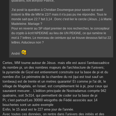
quatrains, soit Bonjour Patrice,
e
J'ai posé la question à Christian Doumergue pour savoir qui avait
instoré la fête de MM le 22/7 mais il n'a pas pu me répondre. Tous le
monde sait que 22:7 fait 3,14 . Donc c'est lier le cercle (Jésus...) à Marie
Madeleine. Mariage ?
Pour en revenir au SP objet premier de nos recherches, le concepteur
du crypto à écrit NPEIGNE au lieu de UN PEIGNE, ce qui ramène le
mot à 7 lettres. Le morceau de ceinture qui se trouve dessous fait lui 22
lettres. Astucieux non ?
André
Certes, MM tourne autour de Jésus. mais elle est aussi l'ambassadrice
du nombre pi, un des nombres majeurs de l'architecture de l'univers;
la pyramide de Gizel est entierement construite sur la base de pi et du
nombre d'or. Le périmetre de la chambre du roi (qui est tout sauf un
tombeau) est de trente et un metres quarante! Et comme je l'ai dit, le
village de Magdala, en Israel, est complètement lié à pi, pour ceux qui
sauraient mesurer... L'édition principale de Nostradamus comprte 942
quatrains, soit 3x314, qui permettent de coder sur la base de pi
Pi, c'est partout!Les 30000 wisigoths de Fédié associés aux 14
boucheries sont un autre exemple
Enfin, le 15 aout est le 227 eme jour de l'année.
Avec toutes ces données, on rentre dans l'univers des initiés et des