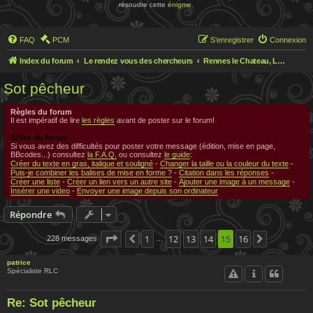
résoudre cette
énigme
.
FAQ
PCM
S’enregistrer
Connexion
Index du forum
Le rendez vous des chercheurs
Rennes le Chateau, Le rendez-vous des chercheurs
Sot pêcheur
Règles du forum
Il est impératif de lire
les règles
avant de poster sur le forum!
Aides du forum
Si vous avez des difficultés pour poster votre message (édition, mise en page,
BBcodes...) consultez
la F.A.Q.
ou consultez
le guide
:
Créer du texte en gras, italique et souligné
-
Changer la taille ou la couleur du texte
-
Puis-je combiner les balises de mise en forme ?
-
Citation dans les réponses
-
Créer une liste
-
Créer un lien vers un autre site
-
Ajouter une image à un message
-
Insérer une video
-
Envoyer une image depuis son ordinateur
Répondre
Page
15
1
sur
16
12
13
14
15
16
228 messages
Précédente
Suivante
…
patrice
Spécialiste RLC
Re: Sot pêcheur