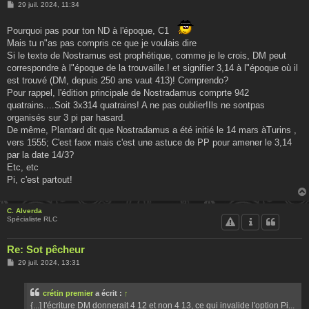
M
29 juil. 2024, 11:34
e
s
s
Pourquoi pas pour ton ND à l'époque, C1
a
Mais tu n"as pas compris ce que je voulais dire
g
e
Si le texte de Nostramus est prophétique, comme je le crois, DM peut
correspondre à l"époque de la trouvaille.! et signifier 3,14 à l"époque où il
est trouvé (DM, depuis 250 ans vaut 413)! Comprendo?
Pour rappel, l'édition principale de Nostradamus comprte 942
quatrains....Soit 3x314 quatrains! A ne pas oublier!Ils ne sontpas
organisés sur 3 pi par hasard.
De même, Plantard dit que Nostradamus a été initié le 14 mars àTurins ,
vers 1555; C'est faox mais c'est une astuce de PP pour amener le 3,14
par la date 14/3?
Etc, etc
Pi, c'est partout!
C. Alverda
Spécialiste RLC
Re: Sot pêcheur
M
29 juil. 2024, 13:31
e
s
s
crétin premier
a écrit :
↑
a
g
{...] l'écriture DM donnerait 4 12 et non 4 13, ce qui invalide l'option Pi...