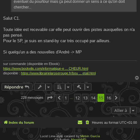
éventuel du pourtour mais ça peut donner un sens à ce qu'on doit
chercher...
Salut C1.
Toute idée est recevable car elle peut ouvrir des pistes auxquelles on n'a
pas pensé.
Pour le SP, je suis en stand-by car très occupé par ailleurs.
Si quelqu'un a des nouvelles d'André -> MP
sur commande (disponible en Ebook) :
https://www.bookelis.com/informatique-e ... CHEUR.html
disponible :
https://www.librairielaroserouge.fr/bou ... etail.html
Actions rapides de modératio
Répondre
Page
15
1
sur
16
12
13
14
15
16
228 messages
Précédente
Suivante
…
Aller à
Index du forum
Heures au format
UTC+01:00
Lucid Lime style created by
Melvin García
Co-Author:
MannixMD