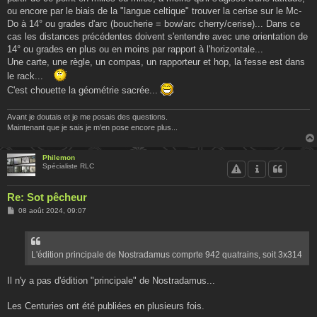
ou encore par le biais de la "langue celtique" trouver la cerise sur le Mc-
Do à 14° ou grades d'arc (boucherie = bow/arc cherry/cerise)... Dans ce
cas les distances précédentes doivent s'entendre avec une orientation de
14° ou grades en plus ou en moins par rapport à l'horizontale...
Une carte, une règle, un compas, un rapporteur et hop, la fesse est dans
le rack...
C'est chouette la géométrie sacrée...
Avant je doutais et je me posais des questions.
Maintenant que je sais je m'en pose encore plus...
Philemon
Spécialiste RLC
Re: Sot pêcheur
M
08 août 2024, 09:07
e
s
s
a
g
L'édition principale de Nostradamus comprte 942 quatrains, soit 3x314
e
Il n'y a pas d'édition "principale" de Nostradamus...
Les Centuries ont été publiées en plusieurs fois.