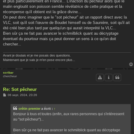
et plus particulièrement en France... L'inaction du pécheur alors que le
malin engloutit son poisson semble révélatrice de cette pratique et la
récompense qu'il obtient est la grâce divine...
On peut donc imaginer que le "sot pécheur" ait un rapport direct avec la
VLC, soit qu'il soit l'œuvre de Boudet himself ou de Saunière, soit qu'il ait
été créé bien plus tard par quelqu'un qui aurait interprété la VLC...
Bien sûr ça ne fait pas avancer le schmilblick quant au décryptage
éventuel du pourtour mais ça peut donner un sens à ce qu'on doit
chercher...
Avant je doutais et je me posais des questions.
Maintenant que je sais je m'en pose encore plus...
scribar
chercheur
Re: Sot pêcheur
M
06 sept. 2024, 23:26
e
s
s
crétin premier
a écrit :
↑
a
g
Bonjour à tous et toutes (enfin, aux rares personnes qui s'intéressent
e
au "sot pêcheur")...
Bien sûr ça ne fait pas avancer le schmilblick quant au décryptage