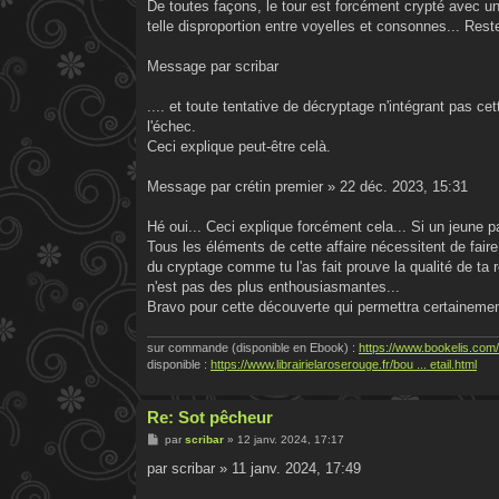
De toutes façons, le tour est forcément crypté avec un
telle disproportion entre voyelles et consonnes... Rest
Message par scribar
.... et toute tentative de décryptage n'intégrant pas c
l'échec.
Ceci explique peut-être celà.
Message par crétin premier » 22 déc. 2023, 15:31
Hé oui... Ceci explique forcément cela... Si un jeune p
Tous les éléments de cette affaire nécessitent de fai
du cryptage comme tu l'as fait prouve la qualité de t
n'est pas des plus enthousiasmantes...
Bravo pour cette découverte qui permettra certainement
sur commande (disponible en Ebook) :
https://www.bookelis.com/
disponible :
https://www.librairielaroserouge.fr/bou ... etail.html
Re: Sot pêcheur
M
par
scribar
»
12 janv. 2024, 17:17
e
s
par scribar » 11 janv. 2024, 17:49
s
a