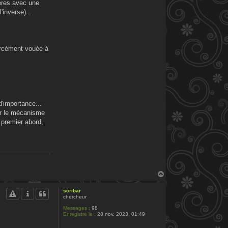
tères avec une
'inverse)...
forcément vouée à
d'importance...
ir le mécanisme
 premier abord,
H
a
u
scribar
t
chercheur
Messages :
98
Enregistré le :
28 nov. 2023, 01:49