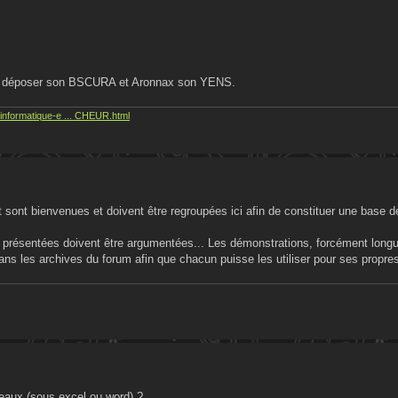
t y déposer son BSCURA et Aronnax son YENS.
informatique-e ... CHEUR.html
 sont bienvenues et doivent être regroupées ici afin de constituer une base 
e présentées doivent être argumentées... Les démonstrations, forcément long
 les archives du forum afin que chacun puisse les utiliser pour ses propres
eaux (sous excel ou word) ?