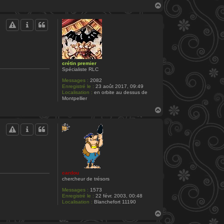
H
a
u
t
crétin premier
Spécialiste RLC
Messages :
2082
Enregistré le :
23 août 2017, 09:49
Localisation :
en orbite au dessus de
Montpellier
H
a
u
t
cardou
chercheur de trésors
Messages :
1573
Enregistré le :
22 févr. 2003, 00:48
Localisation :
Blanchefort 11190
H
a