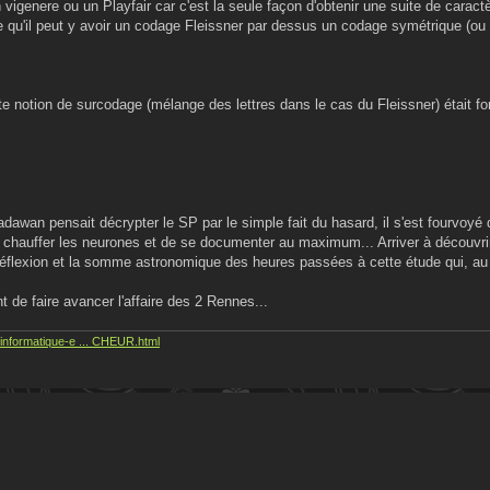
 vigenere ou un Playfair car c'est la seule façon d'obtenir une suite de carac
e qu'il peut y avoir un codage Fleissner par dessus un codage symétrique (ou l
ette notion de surcodage (mélange des lettres dans le cas du Fleissner) était 
adawan pensait décrypter le SP par le simple fait du hasard, il s'est fourvoyé 
re chauffer les neurones et de se documenter au maximum... Arriver à découvr
a réflexion et la somme astronomique des heures passées à cette étude qui, au
 de faire avancer l'affaire des 2 Rennes...
informatique-e ... CHEUR.html