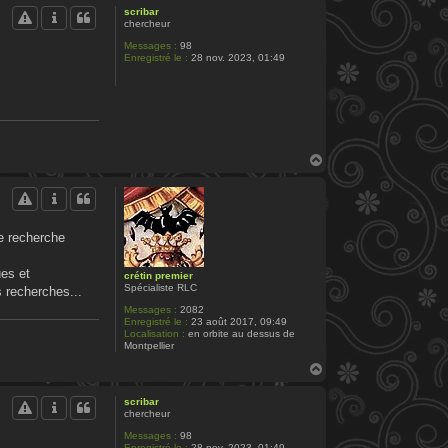
u
scribar
t
chercheur
Messages :
98
Enregistré le :
28 nov. 2023, 01:49
H
a
u
t
de recherche
ues et
crétin premier
Spécialiste RLC
 recherches...
Messages :
2082
Enregistré le :
23 août 2017, 09:49
Localisation :
en orbite au dessus de
Montpellier
H
a
u
scribar
t
chercheur
Messages :
98
Enregistré le :
28 nov. 2023, 01:49