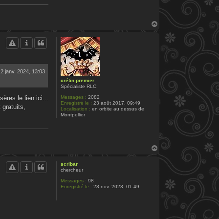
H
a
u
t
2 janv. 2024, 13:03
crétin premier
Spécialiste RLC
res le lien ici...
Messages :
2082
Enregistré le :
23 août 2017, 09:49
 gratuits,
Localisation :
en orbite au dessus de
Montpellier
H
a
u
scribar
t
chercheur
Messages :
98
Enregistré le :
28 nov. 2023, 01:49