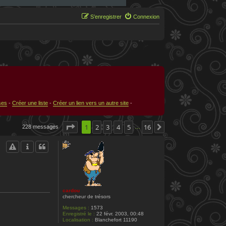
S’enregistrer
Connexion
ses
-
Créer une liste
-
Créer un lien vers un autre site
-
Page
1
1
sur
2
3
16
4
5
16
228 messages
Suivante
…
cardou
chercheur de trésors
Messages :
1573
Enregistré le :
22 févr. 2003, 00:48
Localisation :
Blanchefort 11190