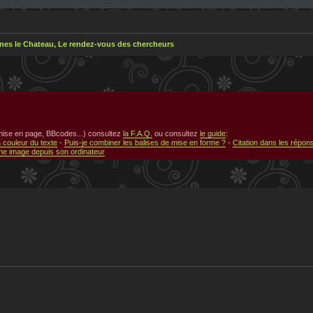
nes le Chateau, Le rendez-vous des chercheurs
 mise en page, BBcodes...) consultez
la F.A.Q.
ou consultez
le guide
:
a couleur du texte
-
Puis-je combiner les balises de mise en forme ?
-
Citation dans les répon
e image depuis son ordinateur