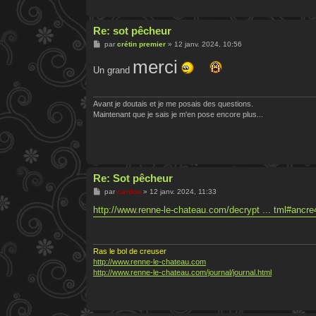
Re: sot pêcheur
M
par
crétin premier
»
12 janv. 2024, 10:56
e
s
merci
Un grand
s
a
g
e
Avant je doutais et je me posais des questions.
Maintenant que je sais je m'en pose encore plus...
Re: Sot pêcheur
M
par
cardou
»
12 janv. 2024, 11:33
e
s
http://www.renne-le-chateau.com/decrypt ... tml#ancre
s
a
g
e
Ras le bol de creuser
http://www.renne-le-chateau.com
http://www.renne-le-chateau.com/journal/journal.html