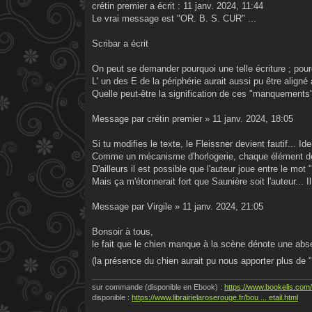
g
crétin premier a écrit : 11 janv. 2024, 11:44
e
Le vrai message est "OR. B. S. CUR" ...
Scribar a écrit
On peut se demander pourquoi une telle écriture ; pou
L' un des E de la périphérie aurait aussi pu être align
Quelle peut-être la signification de ces "manquements
Message par crétin premier » 11 janv. 2024, 18:05
Si tu modifies le texte, le Fleissner devient fautif... I
Comme un mécanisme d'horlogerie, chaque élément de 
D'ailleurs il est possible que l'auteur joue entre le mot
Mais ça m'étonnerait fort que Saunière soit l'auteur... Il
Message par Virgile » 11 janv. 2024, 21:05
Bonsoir à tous,
le fait que le chien manque à la scène dénote une absen
(la présence du chien aurait pu nous apporter plus de
sur commande (disponible en Ebook) :
https://www.bookelis.com/
disponible :
https://www.librairielaroserouge.fr/bou ... etail.html