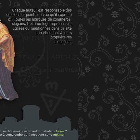
 du siècle dernier découvert un fabuleux
trésor
?
re à comprendre ou à résoudre cette
énigme
.