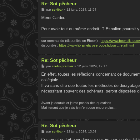
Re: Sot pêcheur
M
par
scribar
»
12 janv. 2024, 11:54
e
s
Merci Cardou.
s
a
g
Pour avoir tout au même endroit, T Espalion pourrai
e
sur commande (disponible en Ebook) :
https://www.bookelis.com/
disponible :
https://www.librairielaroserouge.fr/bou ... etail.html
Re: Sot pêcheur
M
par
crétin premier
»
12 janv. 2024, 12:17
e
s
En effet, toutes les réflexions concernant ce document
s
collégiale...
a
g
Il va sans dire que toutes les méthodes de décryptag
e
nécessitant souvent des schémas, seront déposées dans
Avant je doutais et je me posais des questions.
Maintenant que je sais je m'en pose encore plus...
Re: Sot pêcheur
M
par
scribar
»
12 janv. 2024, 13:03
e
s
Comment on fait pour déposer des images ou des tabl