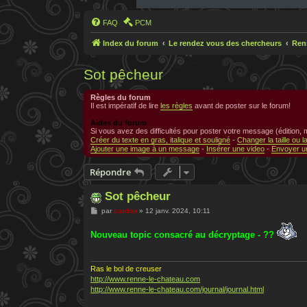
FAQ
PCM
Index du forum
Le rendez vous des chercheurs
Ren
Sot pêcheur
Règles du forum
Il est impératif de lire
les règles
avant de poster sur le forum!
Aides du forum
Si vous avez des difficultés pour poster votre message (édition,
Créer du texte en gras, italique et souligné
-
Changer la taille ou l
Ajouter une image à un message
-
Insérer une video
-
Envoyer un
Répondre
Sot pêcheur
M
par
cardou
»
12 janv. 2024, 10:11
e
s
Nouveau topic consacré au décryptage - ??
s
a
g
e
Ras le bol de creuser
http://www.renne-le-chateau.com
http://www.renne-le-chateau.com/journal/journal.html