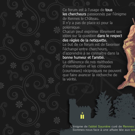
L'énigme de
l'abbé Saunière
curé de
Rennes 
Sommes nous face à une affaire liée aux
tem