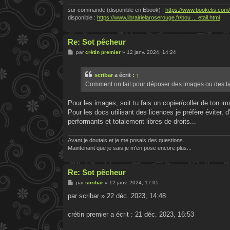
sur commande (disponible en Ebook) :
https://www.bookelis.com/
disponible :
https://www.librairielaroserouge.fr/bou ... etail.html
Re: Sot pêcheur
M
par
crétin premier
»
12 janv. 2024, 14:24
e
s
s
scribar
a écrit :
↑
a
g
Comment on fait pour déposer des images ou des ta
e
Pour les images, soit tu fais un copier/coller de ton i
Pour les docs utilisant des licences je préfère éviter, 
performants et totalement libres de droits...
Avant je doutais et je me posais des questions.
Maintenant que je sais je m'en pose encore plus...
Re: Sot pêcheur
M
par
scribar
»
12 janv. 2024, 17:05
e
s
par scribar » 22 déc. 2023, 14:48
s
a
g
crétin premier a écrit : 21 déc. 2023, 16:53
e