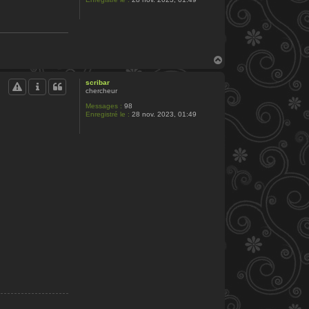
H
a
u
scribar
t
chercheur
Messages :
98
Enregistré le :
28 nov. 2023, 01:49