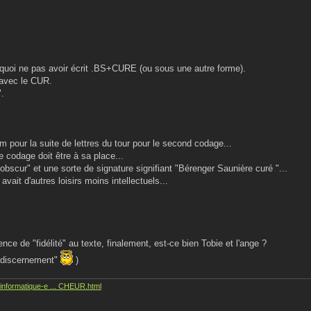
rquoi ne pas avoir écrit .BS+CURE (ou sous une autre forme).
é avec le CUR.
".
dem pour la suite de lettres du tour pour le second codage...
codage doit être à sa place...
 "obscur" et une sorte de signature signifiant "Bérenger Saunière curé "...
 avait d'autres loisirs moins intellectuels...
ce de "fidélité" au texte, finalement, est-ce bien Tobie et l'ange ?
 "discernement"
)
informatique-e ... CHEUR.html