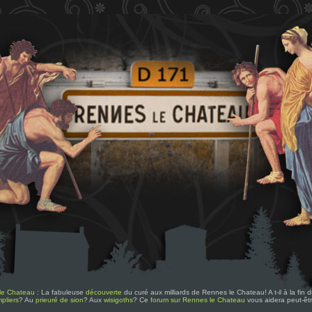
le Chateau
: La fabuleuse
découverte
du curé aux milliards de Rennes le Chateau! A t-il à la fin
pliers
? Au
prieuré de sion
? Aux
wisigoths
? Ce
forum sur Rennes le Chateau
vous aidera peut-êt