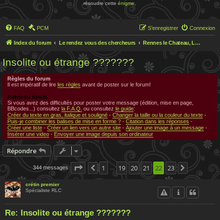
résoudre cette
énigme
.
FAQ
PCM
S’enregistrer
Connexion
Index du forum
Le rendez vous des chercheurs
Rennes le Chateau, Le rendez-vous des chercheurs
Insolite ou étrange ???????
Règles du forum
Il est impératif de lire
les règles
avant de poster sur le forum!
Aides du forum
Si vous avez des difficultés pour poster votre message (édition, mise en page,
BBcodes...) consultez
la F.A.Q.
ou consultez
le guide
:
Créer du texte en gras, italique et souligné
-
Changer la taille ou la couleur du texte
-
Puis-je combiner les balises de mise en forme ?
-
Citation dans les réponses
-
Créer une liste
-
Créer un lien vers un autre site
-
Ajouter une image à un message
-
Insérer une video
-
Envoyer une image depuis son ordinateur
Répondre
Page
22
1
sur
23
19
20
21
22
23
344 messages
Précédente
Suivante
…
crétin premier
Spécialiste RLC
Re: Insolite ou étrange ???????