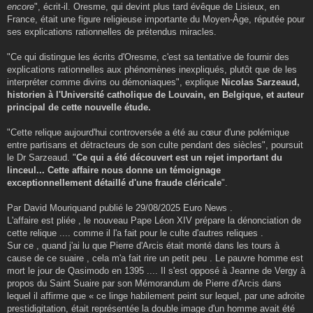
encore
", écrit-il. Oresme, qui devint plus tard évêque de Lisieux, en
France, était une figure religieuse importante du Moyen-Âge, réputée pour
ses explications rationnelles de prétendus miracles.
"Ce qui distingue les écrits d'Oresme, c'est sa tentative de fournir des
explications rationnelles aux phénomènes inexpliqués, plutôt que de les
interpréter comme divins ou démoniaques", explique
Nicolas Sarzeaud,
historien à l'Université catholique de Louvain, en Belgique, et auteur
principal de cette nouvelle étude.
"Cette relique aujourd'hui controversée a été au cœur d'une polémique
entre partisans et détracteurs de son culte pendant des siècles", poursuit
le Dr Sarzeaud. "
Ce qui a été découvert est un rejet important du
linceul... Cette affaire nous donne un témoignage
exceptionnellement détaillé d'une fraude cléricale
".
Par David Mouriquand publié le 29/08/2025 Euro News .
L'affaire est pliée , le nouveau Pape Léon XIV prépare la dénonciation de
cette relique .... comme il l'a fait pour le culte d'autres reliques .
Sur ce , quand j'ai lu que Pierre d'Arcis était monté dans les tours à
cause de ce suaire , cela m'a fait rire un petit peu . Le pauvre homme est
mort le jour de Qasimodo en 1395 .... Il s'est opposé à Jeanne de Vergy à
propos du Saint Suaire par son Mémorandum de Pierre d'Arcis dans
lequel il affirme que « ce linge habilement peint sur lequel, par une adroite
prestidigitation, était représentée la double image d'un homme avait été