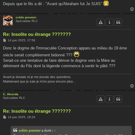
Depuis que le fils a dit : "Avant qu'Abraham fut Je SUIS"
crétin premier
Spécialiste RLC
Re: Insolite ou étrange ???????
M
14 juin 2025, 17:56
e
s
Donc le dogme de l'Immaculée Conception apparu au milieu du 19 ème
s
siècle serait complètement bidonné ???
a
g
Serait-ce une tentative de faire dériver le dogme vers la Mère au
e
détriment du Fils dont la légende commence à sentir le pâté ???
Avant je doutais et je me posais des questions.
Maintenant que je sais je m'en pose encore plus...
C. Alverda
Spécialiste RLC
Re: Insolite ou étrange ???????
M
14 juin 2025, 18:24
e
s
s
crétin premier
a écrit :
↑
a
g