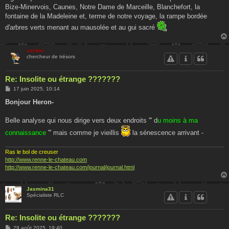
Bize-Minervois, Caunes, Notre Dame de Marceille, Blanchefort, la
fontaine de la Madeleine et, terme de notre voyage, la rampe bordée
d'arbres verts menant au mausolée et au gui sacré
cardou
chercheur de trésors
Re: Insolite ou étrange ???????
M
17 juin 2025, 10:14
e
s
Bonjour Heron-
s
a
g
Belle analyse qui nous dirige vers deux endroits ''' d
u moins à ma
e
connaissance
''' mais comme je vieillis
la sénescence arrivant -
Ras le bol de creuser
http://www.renne-le-chateau.com
http://www.renne-le-chateau.com/journal/journal.html
Jasmina31
Spécialiste RLC
Re: Insolite ou étrange ???????
M
29 août 2025, 19:40