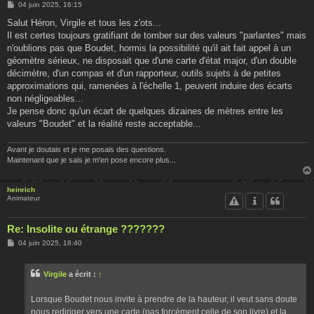
M
04 juin 2025, 16:15
e
s
Salut Héron, Virgile et tous les z'ots...
s
Il est certes toujours gratifiant de tomber sur des valeurs "parlantes" mais
a
g
n'oublions pas que Boudet, hormis la possibilité qu'il ait fait appel à un
e
géomètre sérieux, ne disposait que d'une carte d'état major, d'un double
décimètre, d'un compas et d'un rapporteur, outils sujets à de petites
approximations qui, ramenées à l'échelle 1, peuvent induire des écarts
non négligeables...
Je pense donc qu'un écart de quelques dizaines de mètres entre les
valeurs "Boudet" et la réalité reste acceptable...
Avant je doutais et je me posais des questions.
Maintenant que je sais je m'en pose encore plus...
heinrich
Animateur
Re: Insolite ou étrange ???????
M
04 juin 2025, 18:40
e
s
s
Virgile
a écrit :
↑
a
g
e
Lorsque Boudet nous invite à prendre de la hauteur, il veut sans doute
nous rediriger vers une carte (pas forcément celle de son livre) et la