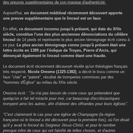
des preuves supplémentaires de son manque d'authenticité.
Aujourd'hui,
un document médiéval récemment découvert apporte
une preuve supplémentaire que le linceul est un faux
.
En effet
, ce document inconnu jusqu'à présent, qui date du XIVe
siècle, constitue l'une des plus anciennes dénonciations du célèbre
linceul
de 14 pieds et représente le plus ancien témoignage écrit connu à
ce jour.
Le plus ancien témoignage connu jusqu'à présent était une
lettre écrite en 1389 par l'évêque de Troyes, Pierre d'Arcis, qui
dénonçait également le linceul comme étant une fraude.
Le document écrit récemment découvert révèle qu'un théologien français
très respecté,
Nicole Oresme (1325-1382)
, a décrit le tissu comme un
faux "clair" et "patent", résultat de tromperies commises par des
"hommes d'Église" au milieu du XIIe siècle.
Oresme écrit :
"Je n'ai pas besoin de croire ceux qui prétendent que
quelqu'un a fait tel miracle pour moi, car beaucoup d'ecclésiastiques
trompent ainsi les autres, afin d'obtenir des offrandes pour leurs églises".
"C'est clairement le cas pour une église de Champagne (la région
française où le linceul a été découvert pour la première fois), où l'on disait
qu'il y avait le linceul du Seigneur Jésus-Christ, et pour le nombre
presque infini de ceux qui ont falsifié de telles choses, et d'autres