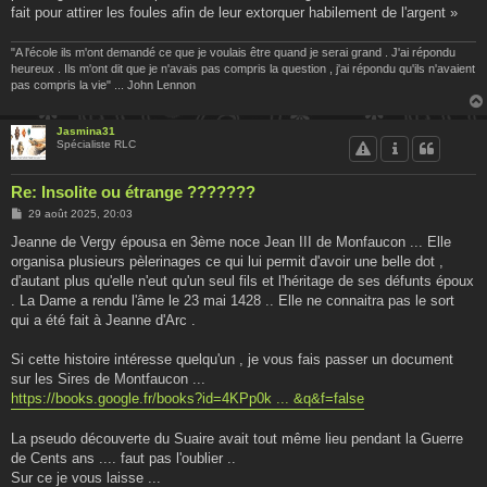
fait pour attirer les foules afin de leur extorquer habilement de l'argent »
"A l'école ils m'ont demandé ce que je voulais être quand je serai grand . J'ai répondu
heureux . Ils m'ont dit que je n'avais pas compris la question , j'ai répondu qu'ils n'avaient
pas compris la vie" ... John Lennon
Jasmina31
Spécialiste RLC
Re: Insolite ou étrange ???????
M
29 août 2025, 20:03
e
s
Jeanne de Vergy épousa en 3ème noce Jean III de Monfaucon ... Elle
s
organisa plusieurs pèlerinages ce qui lui permit d'avoir une belle dot ,
a
g
d'autant plus qu'elle n'eut qu'un seul fils et l'héritage de ses défunts époux
e
. La Dame a rendu l'âme le 23 mai 1428 .. Elle ne connaitra pas le sort
qui a été fait à Jeanne d'Arc .
Si cette histoire intéresse quelqu'un , je vous fais passer un document
sur les Sires de Montfaucon ...
https://books.google.fr/books?id=4KPp0k ... &q&f=false
La pseudo découverte du Suaire avait tout même lieu pendant la Guerre
de Cents ans .... faut pas l'oublier ..
Sur ce je vous laisse ...