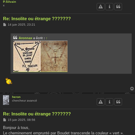
P.Silvain
x
Re: Insolite ou étrange ???????
M
14 juin 2025, 23:21
e
s
s
Aronnax
a écrit :
↑
a
g
e
heron
chercheur avancé
Re: Insolite ou étrange ???????
M
15 juin 2025, 08:56
e
s
Bonjour à tous,
s
Le cheminement emprunté par Boudet transcende la couleur « vert ».
a