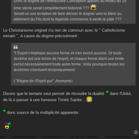
Donc le dogme de l'Immaculée Conception apparu au milieu du 19
e
ème siècle serait complètement bidonné ???
Serait-ce une tentative de faire dériver le dogme vers la Mère au
détriment du Fils dont la légende commence à sentir le pâté ???
Le Christianisme originel n'a rien de commun avec le " Catholicisme
romain ", à cause du dogme précisément :
"L'Esprit n'implique aucune forme et n'en exclut aucune. Or toute
doctrine est une forme de l'esprit, et chaque forme étant une limite
exclut nécessairement toute autre forme. Voila pourquoi toutes les
doctrines s'excluent réciproquement.
( "Règne de l'Esprit pur". Anonyme)
*
Disons que le ternaire seul permet de résoudre la dualité
dans l'Unité,
de là à passer à une fumeuse Trinité Sainte...
*
donc source de la multiplicité apparente.