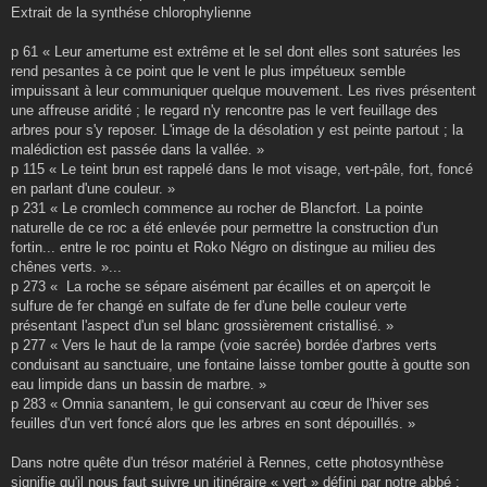
g
Extrait de la synthése chlorophylienne
e
p 61 « Leur amertume est extrême et le sel dont elles sont saturées les
rend pesantes à ce point que le vent le plus impétueux semble
impuissant à leur communiquer quelque mouvement. Les rives présentent
une affreuse aridité ; le regard n'y rencontre pas le vert feuillage des
arbres pour s'y reposer. L'image de la désolation y est peinte partout ; la
malédiction est passée dans la vallée. »
p 115 « Le teint brun est rappelé dans le mot visage, vert-pâle, fort, foncé
en parlant d'une couleur. »
p 231 « Le cromlech commence au rocher de Blancfort. La pointe
naturelle de ce roc a été enlevée pour permettre la construction d'un
fortin... entre le roc pointu et Roko Négro on distingue au milieu des
chênes verts. »...
p 273 « La roche se sépare aisément par écailles et on aperçoit le
sulfure de fer changé en sulfate de fer d'une belle couleur verte
présentant l'aspect d'un sel blanc grossièrement cristallisé. »
p 277 « Vers le haut de la rampe (voie sacrée) bordée d'arbres verts
conduisant au sanctuaire, une fontaine laisse tomber goutte à goutte son
eau limpide dans un bassin de marbre. »
p 283 « Omnia sanantem, le gui conservant au cœur de l'hiver ses
feuilles d'un vert foncé alors que les arbres en sont dépouillés. »
Dans notre quête d'un trésor matériel à Rennes, cette photosynthèse
signifie qu'il nous faut suivre un itinéraire « vert » défini par notre abbé :