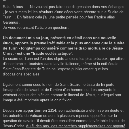
e
s
Salut à tous .... Ne voulant pas faire une disgression dans vos échanges
s
, je vous mets ici les résultats d'une découverte récente sur le Suaire de
a
g
Turin ... En faisant cela j'ai une petite pensée pour feu Patrice alias
e
Garamus .
Je vous retranscrit l'article en question .
Un document mis au jour, présenté en détail dans une nouvelle
étude, apporte la preuve irréfutable et la plus ancienne que le suaire
de Turin - longtemps considéré comme le drap mortuaire de Jésus-
Christ - est une "fraude ecclésiastique".
Le suaire de Turin est l'un des objets anciens les plus précieux, qui attire
d'innombrables touristes dans la ville italienne, même si la cathédrale
Saint-Jean-Baptiste de Turin ne l'expose publiquement que lors
d'occasions spéciales.
Également connu sous le nom de Saint Suaire, le tissu de lin porte
l'image pâle de l'avant et de l'arrière d'un homme nu. Les croyants le
vénèrent depuis des siècles comme le linceul de Jésus, sur lequel son
image a été imprimée après la crucifixion.
Depuis
son apparition en 1354
, son authenticité a été mise en doute et
les autorités du Vatican se sont à plusieurs reprises opposées sur la
question de savoir s'il devait être considéré comme le véritable linceul de
Jésus-Christ.
Au fil des ans, des recherches supplémentaires ont apporté