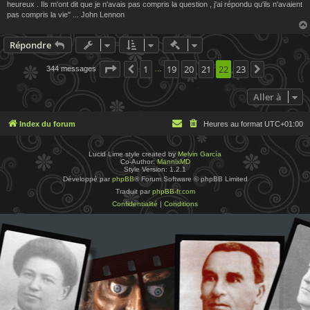
heureux . Ils m'ont dit que je n'avais pas compris la question , j'ai répondu qu'ils n'avaient
pas compris la vie" ... John Lennon
Actions rapides de modératio
Répondre
Page
22
1
sur
23
19
20
21
22
23
344 messages
Précédente
Suivante
…
Aller à
Index du forum
Heures au format
UTC+01:00
Lucid Lime style created by
Melvin García
Co-Author:
MannixMD
Style Version: 1.2.1
Développé par
phpBB
® Forum Software © phpBB Limited
Traduit par
phpBB-fr.com
Confidentialité
|
Conditions