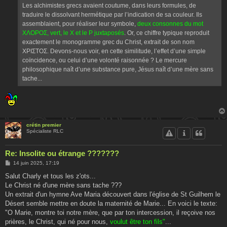
Les alchimistes grecs avaient coutume, dans leurs formules, de
traduire le dissolvant hermétique par l’indication de sa couleur. Ils
assemblaient, pour réaliser leur symbole,
deux consonnes du mot
ΧΛΟΡΟΣ, vert, le X et le P juxtaposés
. Or, ce chiffre typique reproduit
exactement le monogramme grec du Christ, extrait de son nom
ΧΡΙΣΤΟΣ. Devons-nous voir, en cette similitude, l’effet d’une simple
coïncidence, ou celui d’une volonté raisonnée ? Le mercure
philosophique naît d’une substance pure, Jésus naît d’une mère sans
tache...
crétin premier
Spécialiste RLC
Re: Insolite ou étrange ???????
M
14 juin 2025, 17:19
e
s
Salut Charly et tous les z'ots...
s
Le Christ né d'une mère sans tache ???
a
g
Un extrait d'un hymne Ave Maria découvert dans l'église de St Guilhem le
e
Désert semble mettre en doute la maternité de Marie... En voici le texte:
"O Marie, montre toi notre mère, que par ton intercession, il reçoive nos
prières, le Christ, qui né pour nous,
voulut être ton fils"
...