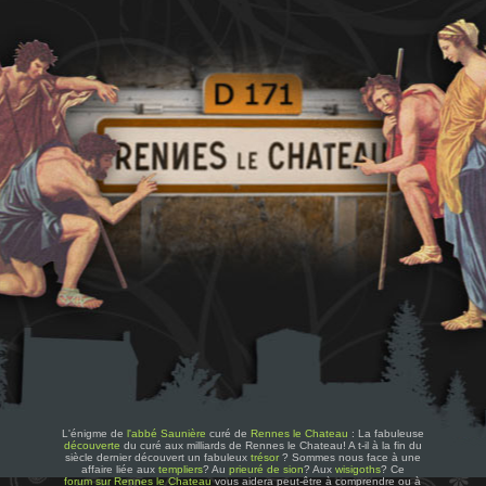
L'énigme de
l'abbé Saunière
curé de
Rennes le Chateau
: La fabuleuse
découverte
du curé aux milliards de Rennes le Chateau! A t-il à la fin du
siècle dernier découvert un fabuleux
trésor
? Sommes nous face à une
affaire liée aux
templiers
? Au
prieuré de sion
? Aux
wisigoths
? Ce
forum sur Rennes le Chateau
vous aidera peut-être à comprendre ou à