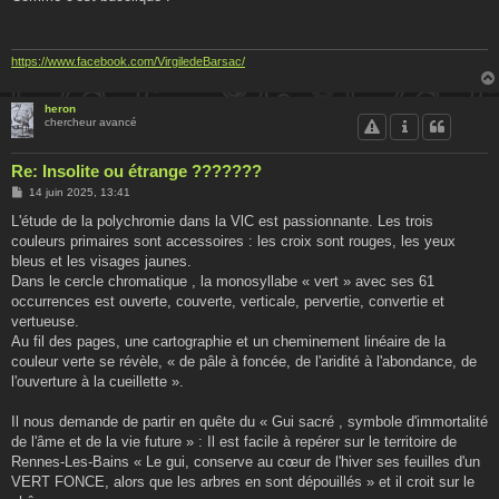
s
a
g
e
https://www.facebook.com/VirgiledeBarsac/
heron
chercheur avancé
Re: Insolite ou étrange ???????
M
14 juin 2025, 13:41
e
s
L'étude de la polychromie dans la VlC est passionnante. Les trois
s
couleurs primaires sont accessoires : les croix sont rouges, les yeux
a
g
bleus et les visages jaunes.
e
Dans le cercle chromatique , la monosyllabe « vert » avec ses 61
occurrences est ouverte, couverte, verticale, pervertie, convertie et
vertueuse.
Au fil des pages, une cartographie et un cheminement linéaire de la
couleur verte se révèle, « de pâle à foncée, de l'aridité à l'abondance, de
l'ouverture à la cueillette ».
Il nous demande de partir en quête du « Gui sacré , symbole d'immortalité
de l'âme et de la vie future » : Il est facile à repérer sur le territoire de
Rennes-Les-Bains « Le gui, conserve au cœur de l'hiver ses feuilles d'un
VERT FONCE, alors que les arbres en sont dépouillés » et il croit sur le