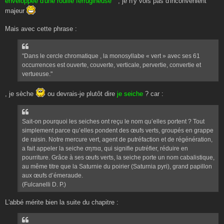
enveloppée d'une rouille ferrugineuse "
, je n'y vois pas d'inconvénient
majeur
Mais avec cette phrase :
"Dans le cercle chromatique , la monosyllabe « vert » avec ses 61
occurrences est ouverte, couverte, verticale, pervertie, convertie et
vertueuse."
, je sèche
ou devrais-je plutôt dire
je seiche
? car :
Sait-on pourquoi les seiches ont reçu le nom qu’elles portent ? Tout
simplement parce qu’elles pondent des œufs verts, groupés en grappe
de raisin. Notre mercure vert, agent de putréfaction et de régénération,
a fait appeler la seiche σηπια, qui signifie putréfier, réduire en
pourriture. Grâce à ses œufs verts, la seiche porte un nom cabalistique,
au même titre que la Saturnie du poirier (Saturnia pyri), grand papillon
aux œufs d’émeraude.
(Fulcanelli D. P.)
L'abbé mérite bien la suite du chapitre :