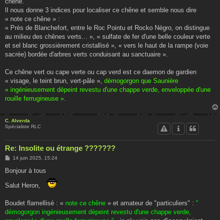
chêne.
Il nous donne 3 indices pour localiser ce chêne et semble nous dire
« note ce chêne » :
« Près de Blanchefort, entre le Roc Pointu et Rocko Négro, on distingue
au milieu des chênes verts... », « sulfate de fer d'une belle couleur verte
et sel blanc grossièrement cristallisé », « vers le haut de la rampe (voie
sacrée) bordée d'arbres verts conduisant au sanctuaire ».
Ce chêne vert ou cape verte ou cap verd est ce daemon de gardien
« visage, le teint brun, vert-pâle »,
démogorgon que Saunière
« ingénieusement dépeint revestu d'une chappe verde, enveloppée d'une
rouille ferrugineuse ».
C. Alverda
Spécialiste RLC
Re: Insolite ou étrange ???????
M
14 juin 2025, 15:24
e
s
Bonjour à tous
s
a
Salut Heron,
g
e
Boudet flamellisé : «
note ce chêne
» et amateur de "particuliers" :
"
démogorgon ingénieusement dépeint revestu d'une chappe verde,