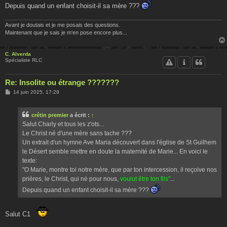
Depuis quand un enfant choisit-il sa mère ???
Avant je doutais et je me posais des questions.
Maintenant que je sais je m'en pose encore plus...
C. Alverda
Spécialiste RLC
Re: Insolite ou étrange ???????
M
14 juin 2025, 17:29
e
s
s
crétin premier
a écrit :
↑
a
g
Salut Charly et tous les z'ots...
e
Le Christ né d'une mère sans tache ???
Un extrait d'un hymne Ave Maria découvert dans l'église de St Guilhem
le Désert semble mettre en doute la maternité de Marie... En voici le
texte:
"O Marie, montre toi notre mère, que par ton intercession, il reçoive nos
prières, le Christ, qui né pour nous,
voulut être ton fils"
...
Depuis quand un enfant choisit-il sa mère ???
Salut C1