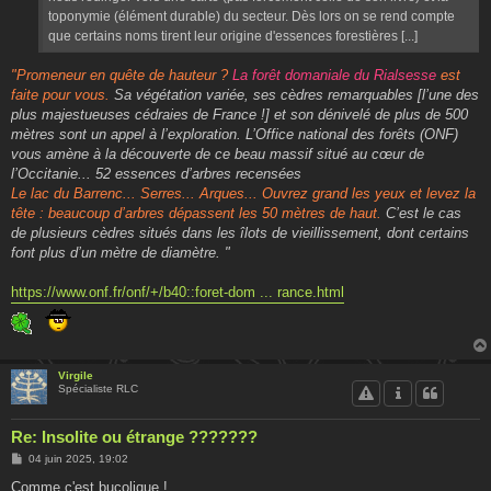
toponymie (élément durable) du secteur. Dès lors on se rend compte
que certains noms tirent leur origine d'essences forestières [...]
"Promeneur en quête de hauteur ?
La forêt domaniale du Rialsesse
est
faite pour vous.
Sa végétation variée, ses cèdres remarquables [l’une des
plus majestueuses cédraies de France !] et son dénivelé de plus de 500
mètres sont un appel à l’exploration. L’Office national des forêts (ONF)
vous amène à la découverte de ce beau massif situé au cœur de
l’Occitanie... 52 essences d’arbres recensées
Le lac du Barrenc... Serres... Arques... Ouvrez grand les yeux et levez la
tête : beaucoup d’arbres dépassent les 50 mètres de haut.
C’est le cas
de plusieurs cèdres situés dans les îlots de vieillissement, dont certains
font plus d’un mètre de diamètre. "
https://www.onf.fr/onf/+/b40::foret-dom ... rance.html
Virgile
Spécialiste RLC
Re: Insolite ou étrange ???????
M
04 juin 2025, 19:02
e
s
Comme c'est bucolique !