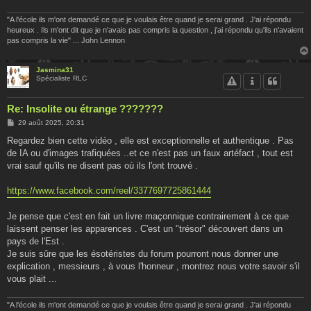
"A l'école ils m'ont demandé ce que je voulais être quand je serai grand . J'ai répondu
heureux . Ils m'ont dit que je n'avais pas compris la question , j'ai répondu qu'ils n'avaient
pas compris la vie" ... John Lennon
Jasmina31
Spécialiste RLC
Re: Insolite ou étrange ???????
M
29 août 2025, 20:31
e
s
Regardez bien cette vidéo , elle est exceptionnelle et authentique . Pas
s
de IA ou d'images trafiquées ..et ce n'est pas un faux artéfact , tout est
a
g
vrai sauf qu'ils ne disent pas où ils l'ont trouvé .
e
https://www.facebook.com/reel/3377697725861444
Je pense que c'est en fait un livre maçonnique contrairement à ce que
laissent penser les apparences . C'est un "trésor" découvert dans un
pays de l'Est .
Je suis sûre que les ésotéristes du forum pourront nous donner une
explication , messieurs , à vous l'honneur , montrez nous votre savoir s'il
vous plait ...
"A l'école ils m'ont demandé ce que je voulais être quand je serai grand . J'ai répondu