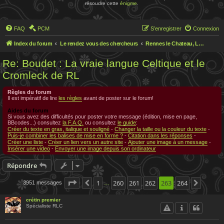
résoudre cette
énigme
.
FAQ
PCM
S’enregistrer
Connexion
Index du forum
Le rendez vous des chercheurs
Rennes le Chateau, Le rendez-vous des chercheurs
Re: Boudet : La vraie langue Celtique et le
Cromleck de RL
Règles du forum
Il est impératif de lire
les règles
avant de poster sur le forum!
Aides du forum
Si vous avez des difficultés pour poster votre message (édition, mise en page,
BBcodes...) consultez
la F.A.Q.
ou consultez
le guide
:
Créer du texte en gras, italique et souligné
-
Changer la taille ou la couleur du texte
-
Puis-je combiner les balises de mise en forme ?
-
Citation dans les réponses
-
Créer une liste
-
Créer un lien vers un autre site
-
Ajouter une image à un message
-
Insérer une video
-
Envoyer une image depuis son ordinateur
Répondre
Page
263
1
sur
260
264
261
262
263
264
3951 messages
Précédente
Suivan
…
crétin premier
Spécialiste RLC