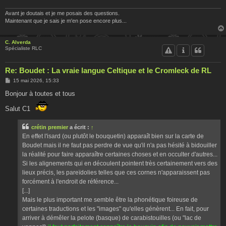
Avant je doutais et je me posais des questions.
Maintenant que je sais je m'en pose encore plus...
C. Alverda
Spécialiste RLC
Re: Boudet : La vraie langue Celtique et le Cromleck de RL
M
15 mai 2026, 15:33
e
s
Bonjour à toutes et tous
s
a
Salut C1
g
e
crétin premier
a écrit :
↑
En effet l'isard (ou plutôt le bouquetin) apparaît bien sur la carte de
Boudet mais il ne faut pas perdre de vue qu'il n'a pas hésité à bidouiller
la réalité pour faire apparaître certaines choses et en occulter d'autres...
Si les alignements qui en découlent pointent très certainement vers des
lieux précis, les pareïdolies telles que ces cornes n'apparaissent pas
forcément à l'endroit de référence...
[...]
Mais le plus important me semble être la phonétique foireuse de
certaines traductions et les "images" qu'elles génèrent... En fait, pour
arriver à démêler la pelote (basque) de carabistouilles (ou "lac de