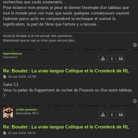
recherches aux seuls souterrains...
Pour éclaircir mon propos je peux te donner l'exemple d'un tableau que
tout le monde peut voir mais que seuls quelques connaisseurs sauront
l'admirer parce qu'ils en comprendront la technique et surtout la
signification, la part de l'âme que l'artiste y a laissée...
Avant je doutais et je me posais des questions.
Maintenant que je sais je m'en pose encore plus...
leperefouras
chercheur
Re: Boudet : La vraie langue Celtique et le Cromleck de RL
M
19 mai 2026, 22:58
e
s
Salut C1
s
Veux tu parler du frappement du rocher de Poussin ou d'un autre tableau
a
g
?
e
crétin premier
Spécialiste RLC
Re: Boudet : La vraie langue Celtique et le Cromleck de RL
M
20 mai 2026, 08:31
e