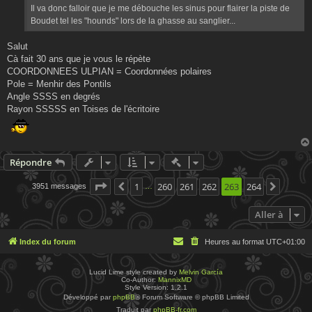
Il va donc falloir que je me débouche les sinus pour flairer la piste de
Boudet tel les "hounds" lors de la ghasse au sanglier...
Salut
Cà fait 30 ans que je vous le répète
COORDONNEES ULPIAN = Coordonnées polaires
Pole = Menhir des Pontils
Angle SSSS en degrés
Rayon SSSSS en Toises de l'écritoire
Actions rapides de modératio
Répondre
Page
263
1
sur
260
264
261
262
263
264
3951 messages
Précédente
Suivan
…
Aller à
Index du forum
Heures au format
UTC+01:00
Lucid Lime style created by
Melvin García
Co-Author:
MannixMD
Style Version: 1.2.1
Développé par
phpBB
® Forum Software © phpBB Limited
Traduit par
phpBB-fr.com