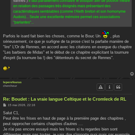
vannes")
il faut parfaitement connaître le bouquin afin de pouvoir mettre
en relation des passages très éloignés mais présentant des
caractéristiques semblables (comme l'Aleth breton et son homonyme
Audois)... Seule une excellente mémoire permet ces associations
"parlantes"...
Parfois le isard fait bien les choses, comme le Bouc Un
, plus
sérieusement, ce que je surligne de ta prose c'est la parfaite manière de
"lire" L'Or de Rennes, en accord avec les citations en exergue du chapitre
"Les barbiers de Midas" et le début de ce chapitre explicitant la tournure
d'esprit (la tournure ba !) des "détenteurs du secret de Rennes".
leperefouras
chercheur
Re: Boudet : La vraie langue Celtique et le Cromleck de RL
M
15 mai 2026, 22:16
e
s
Salut C1,
s
Peut être les frises en haut de page à la premiére page des chapitres ,
a
g
peut rapprocher certains chapitres d'autres ....
e
Je n'ai pas encore essayé mais les frises si tu regardes bien sont
différentes mais pas toutes, je vais dire n'importe quoi mais par exemple