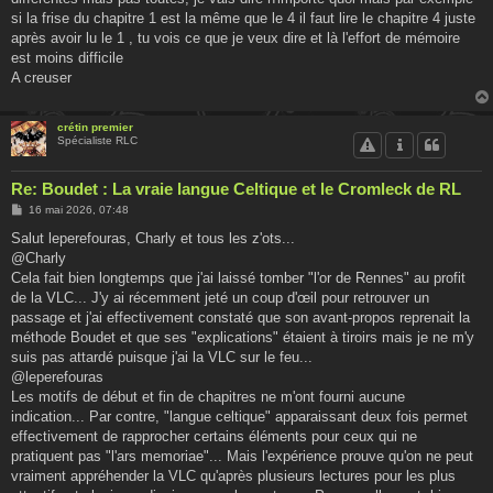
si la frise du chapitre 1 est la même que le 4 il faut lire le chapitre 4 juste
après avoir lu le 1 , tu vois ce que je veux dire et là l'effort de mémoire
est moins difficile
A creuser
crétin premier
Spécialiste RLC
Re: Boudet : La vraie langue Celtique et le Cromleck de RL
M
16 mai 2026, 07:48
e
s
Salut leperefouras, Charly et tous les z'ots...
s
@Charly
a
g
Cela fait bien longtemps que j'ai laissé tomber "l'or de Rennes" au profit
e
de la VLC... J'y ai récemment jeté un coup d'œil pour retrouver un
passage et j'ai effectivement constaté que son avant-propos reprenait la
méthode Boudet et que ses "explications" étaient à tiroirs mais je ne m'y
suis pas attardé puisque j'ai la VLC sur le feu...
@leperefouras
Les motifs de début et fin de chapitres ne m'ont fourni aucune
indication... Par contre, "langue celtique" apparaissant deux fois permet
effectivement de rapprocher certains éléments pour ceux qui ne
pratiquent pas "l'ars memoriae"... Mais l'expérience prouve qu'on ne peut
vraiment appréhender la VLC qu'après plusieurs lectures pour les plus