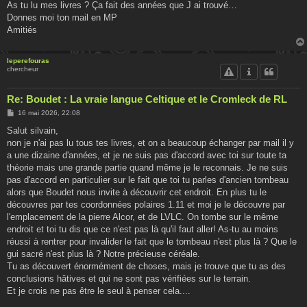
As tu lu mes livres ? Ça fait des années que J ai trouvé…
a
g
Donnes moi ton mail en MP
e
Amitiés
leperefouras
chercheur
Re: Boudet : La vraie langue Celtique et le Cromleck de RL
M
16 mai 2026, 22:08
e
s
Salut silvain,
s
non je n'ai pas lu tous tes livres, et on a beaucoup échanger par mail il y
a
g
a une dizaine d'années, et je ne suis pas d'accord avec toi sur toute ta
e
théorie mais une grande partie quand même je le reconnais. Je ne suis
pas d'accord en particulier sur le fait que toi tu parles d'ancien tombeau
alors que Boudet nous invite à découvrir cet endroit. En plus tu le
découvres par tes coordonnées polaires 1.11 et moi je le découvre par
l'emplacement de la pierre Alcor, et de LVLC. On tombe sur le même
endroit et toi tu dis que ce n'est pas là qu'il faut aller! As-tu au moins
réussi à rentrer pour invalider le fait que le tombeau n'est plus là ? Que le
gui sacré n'est plus là ? Notre précieuse céréale.
Tu as découvert énormément de choses, mais je trouve que tu as des
conclusions hâtives et qui ne sont pas vérifiées sur le terrain.
Et je crois ne pas être le seul à penser cela....