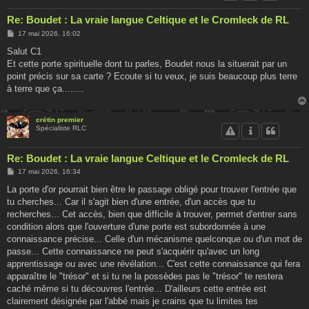
Re: Boudet : La vraie langue Celtique et le Cromleck de RL
M
17 mai 2026, 16:02
e
s
Salut C1
s
Et cette porte spirituelle dont tu parles, Boudet nous la situerait par un
a
g
point précis sur sa carte ? Ecoute si tu veux, je suis beaucoup plus terre
e
à terre que ça........
crétin premier
Spécialiste RLC
Re: Boudet : La vraie langue Celtique et le Cromleck de RL
M
17 mai 2026, 16:34
e
s
La porte d'or pourrait bien être le passage obligé pour trouver l'entrée que
s
tu cherches... Car il s'agit bien d'une entrée, d'un accès que tu
a
g
recherches... Cet accès, bien que difficile à trouver, permet d'entrer sans
e
condition alors que l'ouverture d'une porte est subordonnée à une
connaissance précise... Celle d'un mécanisme quelconque ou d'un mot de
passe... Cette connaissance ne peut s'acquérir qu'avec un long
apprentissage ou avec une révélation... C'est cette connaissance qui fera
apparaître le "trésor" et si tu ne la possèdes pas le "trésor" te restera
caché même si tu découvres l'entrée... D'ailleurs cette entrée est
clairement désignée par l'abbé mais je crains que tu limites tes