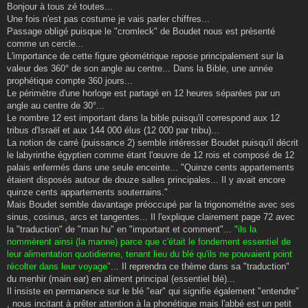
s
Bonjour à tous zé toutes...
s
Une fois n'est pas costume je vais parler chiffres...
a
g
Passage obligé puisque le "cromleck" de Boudet nous est présenté
e
comme un cercle...
L'importance de cette figure géométrique repose principalement sur la
valeur des 360° de son angle au centre... Dans la Bible, une année
prophétique compte 360 jours...
Le périmètre d'une horloge est partagé en 12 heures séparées par un
angle au centre de 30°...
Le nombre 12 est important dans la bible puisqu'il correspond aux 12
tribus d'Israël et aux 144 000 élus (12 000 par tribu)...
La notion de carré (puissance 2) semble intéresser Boudet puisqu'il décrit
le labyrinthe égyptien comme étant l'œuvre de 12 rois et composé de 12
palais enfermés dans une seule enceinte... "Quinze cents appartements
étaient disposés autour de douze salles principales... Il y avait encore
quinze cents appartements souterrains."
Mais Boudet semble davantage préoccupé par la trigonométrie avec ses
sinus, cosinus, arcs et tangentes... Il l'explique clairement page 72 avec
la "traduction" de "man hu" en "important et comment"...
"ils la
nommèrent ainsi (la manne) parce que c'était le fondement essentiel de
leur alimentation quotidienne, tenant lieu du blé qu'ils ne pouvaient point
récolter dans leur voyage"
... Il reprendra ce thème dans sa "traduction"
du menhir (main ear) en aliment principal (essentiel blé)...
Il insiste en permanence sur le blé "ear" qui signifie également "entendre"
, nous incitant à prêter attention à la phonétique mais l'abbé est un petit