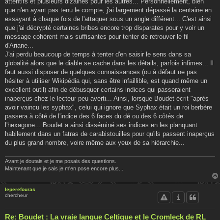
attentifs et plusieurs dizaines pour les autres... Personnellement, bien
que n'en ayant pas tenu le compte, j'ai largement dépassé la centaine en
essayant à chaque fois de l'attaquer sous un angle différent... C'est ainsi
que j'ai décrypté certaines bribes encore trop disparates pour y voir un
message cohérent mais suffisantes pour tenter de retrouver le fil
d'Ariane...
J'ai perdu beaucoup de temps à tenter d'en saisir le sens dans sa
globalité alors que le diable se cache dans les détails, parfois infimes... Il
faut aussi disposer de quelques connaissances (ou à défaut ne pas
hésiter à utiliser Wikipédia qui, sans être infaillible, est quand même un
excellent outil) afin de débusquer certains indices qui passeraient
inaperçus chez le lecteur peu averti... Ainsi, lorsque Boudet écrit "après
avoir vaincu les syphax", celui qui ignore que Syphax était un roi berbère
passera à côté de l'indice des 6 faces du dé ou des 6 côtés de
l'hexagone... Boudet a ainsi disséminé ses indices en les planquant
habilement dans un fatras de carabistouilles pour qu'ils passent inaperçus
du plus grand nombre, voire même aux yeux de sa hiérarchie...
Avant je doutais et je me posais des questions.
Maintenant que je sais je m'en pose encore plus...
leperefouras
chercheur
Re: Boudet : La vraie langue Celtique et le Cromleck de RL