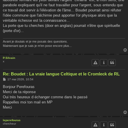
parabole expliquant qu'il ne faut travailler pour l'argent, sous entendu que
ce travail doit servir à l'élévation de l'âme... Boudet pourrait ainsi réfuter
l'idée commune que l'alchimie peut apporter l'or physique alors que la
véritable richesse est la connaissance...
La porte que tu cherches (door en anglais) pourrait n'être que spirituelle
(porte d'or)...
Avant je doutais et je me posais des questions.
Maintenant que je sais je m'en pose encore plus...
P.Silvain
x
Re: Boudet : La vraie langue Celtique et le Cromleck de RL
M
17 mai 2026, 10:54
e
s
Bonjour Perefouras
s
Merci de ta réponse
a
g
Oui très heureux d échanger comme dans le passé
e
Rappelles moi ton mail en MP
Merci
leperefouras
chercheur