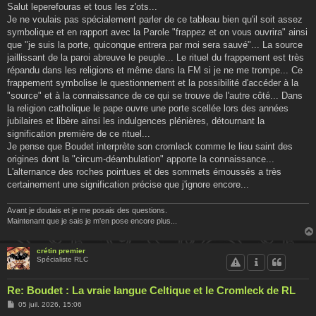
s
Salut leperefouras et tous les z'ots...
s
Je ne voulais pas spécialement parler de ce tableau bien qu'il soit assez
a
g
symbolique et en rapport avec la Parole "frappez et on vous ouvrira" ainsi
e
que "je suis la porte, quiconque entrera par moi sera sauvé"... La source
jaillissant de la paroi abreuve le peuple... Le rituel du frappement est très
répandu dans les religions et même dans la FM si je ne me trompe... Ce
frappement symbolise le questionnement et la possibilité d'accéder à la
"source" et à la connaissance de ce qui se trouve de l'autre côté... Dans
la religion catholique le pape ouvre une porte scellée lors des années
jubilaires et libère ainsi les indulgences plénières, détournant la
signification première de ce rituel...
Je pense que Boudet interprète son cromleck comme le lieu saint des
origines dont la "circum-déambulation" apporte la connaissance...
L'alternance des roches pointues et des sommets émoussés a très
certainement une signification précise que j'ignore encore...
Avant je doutais et je me posais des questions.
Maintenant que je sais je m'en pose encore plus...
crétin premier
Spécialiste RLC
Re: Boudet : La vraie langue Celtique et le Cromleck de RL
M
05 juil. 2026, 15:06
e