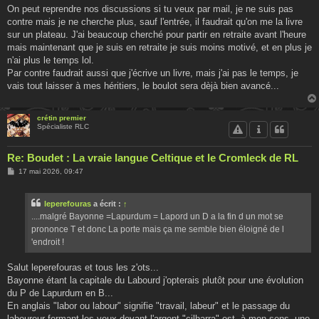
On peut reprendre nos discussions si tu veux par mail, je ne suis pas
contre mais je ne cherche plus, sauf l'entrée, il faudrait qu'on me la livre
sur un plateau. J'ai beaucoup cherché pour partir en retraite avant l'heure
mais maintenant que je suis en retraite je suis moins motivé, et en plus je
n'ai plus le temps lol.
Par contre faudrait aussi que j'écrive un livre, mais j'ai pas le temps, je
vais tout laisser à mes héritiers, le boulot sera dèjà bien avancé...
crétin premier
Spécialiste RLC
Re: Boudet : La vraie langue Celtique et le Cromleck de RL
M
17 mai 2026, 09:47
e
s
s
leperefouras
a écrit :
↑
a
g
....malgré Bayonne =Lapurdum = Lapord un D a la fin d un mot se
e
prononce T et donc La porte mais ça me semble bien éloigné de l
'endroit !
Salut leperefouras et tous les z'ots...
Bayonne étant la capitale du Labourd j'opterais plutôt pour une évolution
du P de Lapurdum en B...
En anglais "labor ou labour" signifie "travail, labeur" et le passage du
laboureur fermant les yeux devant l'argent "cilharra" est, à mon sens, une