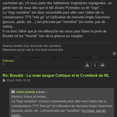
cachottier qui, s'il nous parle des habitations troglodytes espagnoles, se
garde bien de nous dire que le blé d'outre Pyrénées se dit "trigo"...
La "trigo nométrie" est donc essentielle pour aller vers l'arbre (de la
connaissance ???) "tree go" et l'utilisation de mesures Anglo-Saxonnes
(pouces, pieds, etc...) est précisée par "nométrie" (no meter, pas de
mètre)...
Il va donc falloir que je me débouche les sinus pour flairer la piste de
Boudet tel les "hounds" lors de la ghasse au sanglier...
Avant je doutais et je me posais des questions.
Maintenant que je sais je m'en pose encore plus...
P.Silvain
x
Re: Boudet : La vraie langue Celtique et le Cromleck de RL
M
05 juil. 2026, 22:23
e
s
s
crétin premier
a écrit :
↑
a
g
Bonjour à tous zé toutes...
e
La "trigo nométrie" est donc essentielle pour aller vers l'arbre (de la
connaissance ???) "tree go" et l'utilisation de mesures Anglo-Saxonnes
(pouces, pieds, etc...) est précisée par "nométrie" (
no meter, pas de
mètre
)...