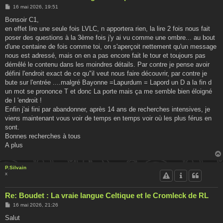
M
16 mai 2026, 19:51
e
s
Bonsoir C1,
s
en effet lire une seule fois LVLC, n apportera rien, la lire 2 fois nous fait
a
g
poser des questions à la 3ème fois j'y ai vu comme une ombre... au bout
e
d'une centaine de fois comme toi, on s'aperçoit nettement qu'un message
nous est adressé, mais on en a pas encore fait le tour et toujours pas
démêlé le contenu dans les moindres détails. Par contre je pense avoir
défini l'endroit exact de ce qu"il veut nous faire découvrir, par contre je
bute sur l'entrée ....malgré Bayonne =Lapurdum = Lapord un D a la fin d
un mot se prononce T et donc La porte mais ça me semble bien éloigné
de l 'endroit !
Enfin j'ai fini par abandonner, après 14 ans de recherches intensives, je
viens maintenant vous voir de temps en temps voir où les plus férus en
sont.
Bonnes recherches à tous
A plus
P.Silvain
x
Re: Boudet : La vraie langue Celtique et le Cromleck de RL
M
16 mai 2026, 21:26
e
s
Salut
s