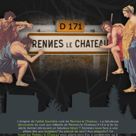
L'énigme de
l'abbé Saunière
curé de
Rennes le Chateau
: La fabuleuse
découverte
du curé aux milliards de Rennes le Chateau! A t-il à la fin du
siècle dernier découvert un fabuleux
trésor
? Sommes nous face à une
affaire liée aux
templiers
? Au
prieuré de sion
? Aux
wisigoths
? Ce
forum sur Rennes le Chateau
vous aidera peut-être à comprendre ou à