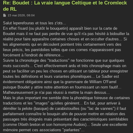
Re: Boudet : La vraie langue Celtique et le Cromleck
de RL
M
15 mai 2026, 08:04
e
s
Salut leperefouras et tous les z'ots...
s
En effet l'isard (ou plutôt le bouquetin) apparaît bien sur la carte de
a
g
Boudet mais il ne faut pas perdre de vue qu'il n'a pas hésité à bidouiller la
e
réalité pour faire apparaître certaines choses et en occulter d'autres... Si
les alignements qui en découlent pointent très certainement vers des
lieux précis, les pareïdolies telles que ces cornes n'apparaissent pas
forcément à l'endroit de référence...
Suivre la chronologie des "traductions" ne fonctionne que sur quelques
mots succesifs... C'est effectivement ardu et très chronophage mais on
peut se faciliter un peu les choses en utilisant un tableur pour enregistrer
toutes les définitions et leurs variantes phonétiques... Le Sadler est
évidemment obligatoire ainsi que la grammaire de William O'Farrel
puisque Boudet y attire notre attention en fournissant un nom fautif...
Malheureusement je n'ai pas réussi à mettre la main dessus...
Mais le plus important me semble être la phonétique foireuse de certaines
traductions et les "images" qu'elles génèrent... En fait, pour arriver à
démêler la pelote (basque) de carabistouilles (ou "lac de vannes") il faut
parfaitement connaître le bouquin afin de pouvoir mettre en relation des
passages très éloignés mais présentant des caractéristiques semblables
(comme l'Aleth breton et son homonyme Audois)... Seule une excellente
mémoire permet ces associations "parlantes"...