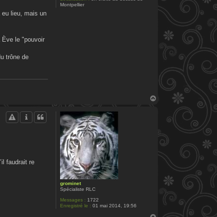
Montpellier
 eu lieu, mais un
à Ève le "pouvoir
u trône de
H
a
u
t
l faudrait re
grominet
Spécialiste RLC
Messages :
1722
Enregistré le :
01 mai 2014, 19:56
H