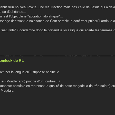
 début d'un nouveau cycle, une résurrection mais pas celle de Jésus qui a déjà
de sa déchéance...
i est l'objet d'une "adoration idolâtrique"...
e passage décrivant la naissance de Caïn semble le confirmer puisqu'il attribue 
naturelle" il condamne donc la prétendue loi salique qui écarte les femmes d
Cromleck de RL
miner la langue qu’il suppose originelle.
du fer (Montferrand) proche d’un tombeau ?
suppose possible en reprenant la qualité de base megadella (la très sainte) qu’i
e Magdala.