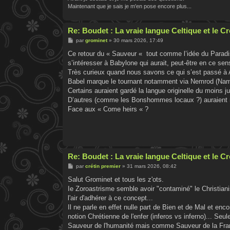
Maintenant que je sais je m'en pose encore plus...
Re: Boudet : La vraie langue Celtique et le 
M
par
grominet
»
30 mars 2026, 17:49
e
s
Ce retour du « Sauveur « tout comme l’idée du Paradis
s
s’intéresser à Babylone qui aurait, peut-être en ce sen
a
g
Très curieux quand nous savons ce qui s’est passé à 
e
Babel marque le tournant notamment via Nemrod (Name
Certains auraient gardé la langue originelle du moins j
D’autres (comme les Bonshommes locaux ?) auraient m
Face aux « Come heirs « ?
Re: Boudet : La vraie langue Celtique et le 
M
par
crétin premier
»
31 mars 2026, 08:42
e
s
Salut Grominet et tous les z'ots.
s
Ie Zoroastrisme semble avoir "contaminé" le Christian
a
g
l'air d'adhérer à ce concept...
e
Il ne parle en effet nulle part de Bien et de Mal et enco
notion Chrétienne de l'enfer (inferos vs inferno)... Seul
Sauveur de l'humanité mais comme Sauveur de la France