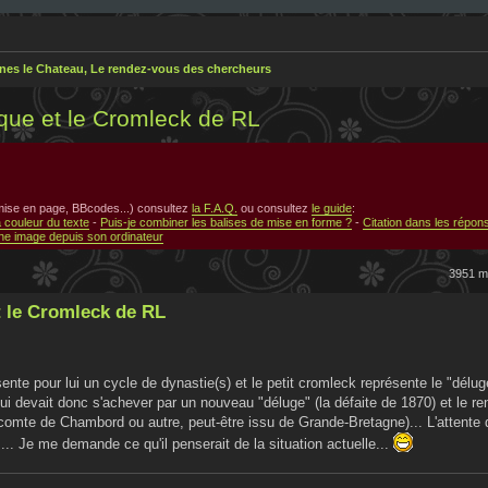
nes le Chateau, Le rendez-vous des chercheurs
ique et le Cromleck de RL
 mise en page, BBcodes...) consultez
la F.A.Q.
ou consultez
le guide
:
a couleur du texte
-
Puis-je combiner les balises de mise en forme ?
-
Citation dans les répon
e image depuis son ordinateur
3951 
t le Cromleck de RL
sente pour lui un cycle de dynastie(s) et le petit cromleck représente le "délug
qui devait donc s'achever par un nouveau "déluge" (la défaite de 1870) et le 
(comte de Chambord ou autre, peut-être issu de Grande-Bretagne)... L'attente 
.. Je me demande ce qu'il penserait de la situation actuelle...