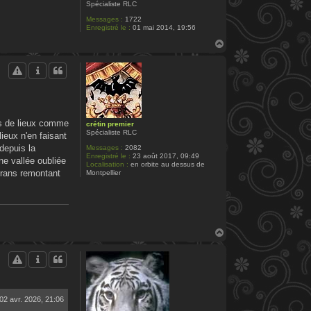
Spécialiste RLC
Messages :
1722
Enregistré le :
01 mai 2014, 19:56
H
a
u
t
oms de lieux comme
crétin premier
Spécialiste RLC
ieux n'en faisant
depuis la
Messages :
2082
Enregistré le :
23 août 2017, 09:49
ne vallée oubliée
Localisation :
en orbite au dessus de
erans remontant
Montpellier
H
a
u
t
02 avr. 2026, 21:06