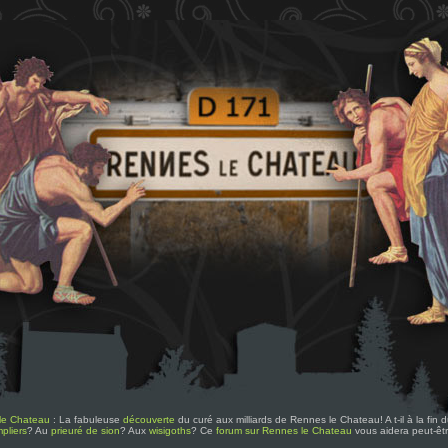
le Chateau
: La fabuleuse
découverte
du curé aux milliards de Rennes le Chateau! A t-il à la fin
pliers
? Au
prieuré de sion
? Aux
wisigoths
? Ce
forum sur Rennes le Chateau
vous aidera peut-êt