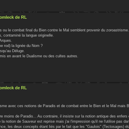
Cromleck de RL
 ou le combat final du Bien contre le Mal semblent provenir du zoroastrisme
s, contaminé la langue originelle.
Arques.
 rod) la lignée du Nom ?
usqu’au Déluge.
is en avant le Dualisme ou des cultes autres.
Cromleck de RL
isme avec ces notions de Paradis et de combat entre le Bien et le Mal mais 
re moins de Paradis... Au contraire, il insiste sur la notion antique des enfers 
e la notion de Sauveur est reprise mais j'ai l'impression qu'il ne l'utilise pas d
, les deux concepts étant liés par le fait que les "Gaulois" (Tectosages) é