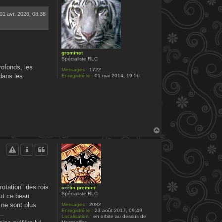
01 avr. 2026, 08:38
grominet
Spécialiste RLC
rofonds, les
Messages :
1722
dans les
Enregistré le :
01 mai 2014, 19:56
H
a
u
t
rotation" des rois
crétin premier
Spécialiste RLC
out ce beau
 ne sont plus
Messages :
2082
Enregistré le :
23 août 2017, 09:49
..
Localisation :
en orbite au dessus de