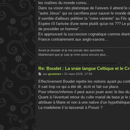
les maîtres du monde connu...
Dans sa vision néo platonique de l'univers il attend le
"autre Jésus" qui se sacrifiera pour sauver le monde 
Il semble d'ailleurs préférer la "mère vénérée" au Fils qu
Espère t'il l'arrivée d'une reine plutôt qu'un roi ??? L
de posséder un homme"...
En approuvant la succession cognatique comme étant "
France contrairement aux anglo-saxons...
Avant je doutais et je me posais des questions.
Maintenant que je sais je m'en pose encore plus...
Re: Boudet : La vraie langue Celtique et le 
M
par
grominet
»
31 mars 2026, 17:55
e
s
Effectivement Boudet rejette les notions ayant pu conta
s
Il sait trop ce qui a été dit, écrit et fait sur place.
a
g
Pour inferos/infernos il peut aussi jouer avec le lieu 
e
Quant à l’éventuel retour du culte marial de base je le 
attribuer à Marie et non à une native d’un hypothétiqu
La madeleine il la laisserait à Proust ?