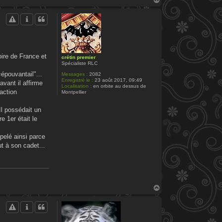
a
u
t
oire de France et
crétin premier
Spécialiste RLC
épouvantail"...
Messages :
2082
Enregistré le :
23 août 2017, 09:49
vant il affirme
Localisation :
en orbite au dessus de
action
Montpellier
Il possédait un
e 1er était le
pelé ainsi parce
t à son cadet...
H
a
u
t