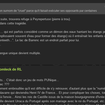
 son surnom de "cruel" parce qu'il faisait exécuter ses opposants par centaines
 suite, trouvera refuge à Peyrepertuse (pierre à trou).
dans cette tragédie.
"... qui est parfois considéré comme un démon des eaux hantant les étangs p
plissaient souvent d'eau pour former des étangs) où il entraînait les enfants 
eeth...". Le lac de Barrenc est un endroit parfait pour lui.
.
angue unique devient multiple.
Cromleck de RL
s... C'était donc un jeu de mots PUNique...
rec ???
ement embrouillée qu'il est difficile de s'y retrouver, d'autant plus que la "numé
e Navarre qui deviendra Henri IV de France... Et pour compliquer les choses, t
envie... Ainsi les rois de Castille issus de la maison bourguignonne d'Ivrée
lle devient Urraca du Portugal après son mariage avec le roi du Portugal, etc.