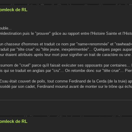
Cromleck de RL
ouble...
édestination puis le "prouver" grâce au rapport entre l'Histoire Sainte et l'Hist
me un chasseur d'hommes et traduit ce nom par "name=renommée" et "rawhead=
aduit par "tête crue" ou "tête jeune, inexpérimentée"... Quelques pages aupara
étaient attribués après leur mort pour signifier un trait de caractère ou une 
n surnom de "cruel" parce qu'il faisait exécuter ses opposants par centaines... 
qui se traduit en anglais par "cru"... On retombe donc sur "tête crue"... Pierr
Esau était couvert de poils, tout comme Ferdinand de la Cerda (de la truie) ap
ssédé par son cadet, Ferdinand mourrut avant de monter sur le trône qui échu
Cromleck de RL