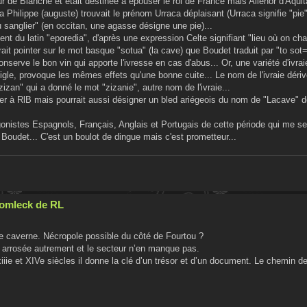
ur de Blanche et était destinée à épouser le roi de France mais Aliénor d'Aquita
 Philippe (auguste) trouvait le prénom Urraca déplaisant (Urraca signifie "pie" 
u sanglier" (en occitan, une agasse désigne une pie)...
ent du latin "eporedia", d'après une expression Celte signifiant "lieu où on ch
rait pointer sur le mot basque "sotua" (la cave) que Boudet traduit par "to sot
conserve le bon vin qui apporte l'ivresse en cas d'abus... Or, une variété d'ivra
le, provoque les mêmes effets qu'une bonne cuite... Le nom de l'ivraie dérive
zizan" qui a donné le mot "zizanie", autre nom de l'ivraie...
uer à RlB mais pourrait aussi désigner un bled ariégeois du nom de "Lacave" don
agonistes Espagnols, Français, Anglais et Portugais de cette période qui me s
Boudet... C'est un boulot de dingue mais c'est prometteur...
Cromleck de RL
ne caverne. Nécropole possible du côté de Fourtou ?
 arrosée autrement et le secteur n’en manque pas.
xiiie et XIVe siècles il donne la clé d’un trésor et d’un document. Le chemin d