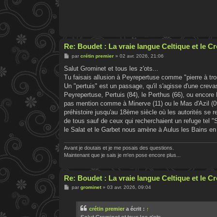
Re: Boudet : La vraie langue Celtique et le 
M
par
crétin premier
»
02 avr. 2026, 21:06
e
s
Salut Grominet et tous les z'ots...
s
Tu faisais allusion à Peyrepertuse comme "pierre à tro
a
g
Un "pertuis" est un passage, qu'il s'agisse d'une crev
e
Peyrepertuse, Pertuis (84), le Perthus (66), ou encore 
pas mention comme à Minerve (11) ou le Mas d'Azil (09).
préhistoire jusqu'au 18ème siècle où les autorités se 
de tous sauf de ceux qui recherchaient un refuge tel
le Salat et le Garbet nous amène à Aulus les Bains en
Avant je doutais et je me posais des questions.
Maintenant que je sais je m'en pose encore plus...
Re: Boudet : La vraie langue Celtique et le 
M
par
grominet
»
03 avr. 2026, 09:04
e
s
s
crétin premier
a écrit :
↑
a
g