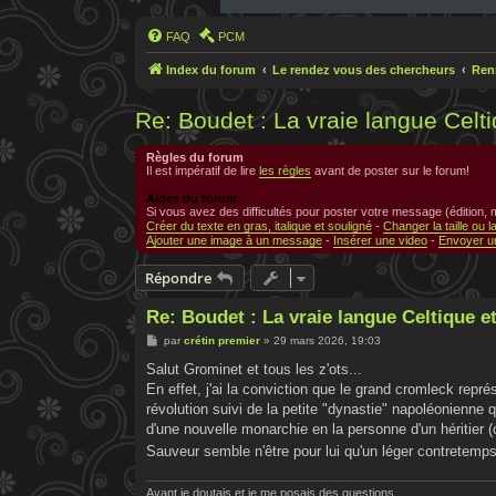
FAQ
PCM
Index du forum
Le rendez vous des chercheurs
Ren
Re: Boudet : La vraie langue Celt
Règles du forum
Il est impératif de lire
les règles
avant de poster sur le forum!
Aides du forum
Si vous avez des difficultés pour poster votre message (édition,
Créer du texte en gras, italique et souligné
-
Changer la taille ou l
Ajouter une image à un message
-
Insérer une video
-
Envoyer un
Répondre
Re: Boudet : La vraie langue Celtique e
M
par
crétin premier
»
29 mars 2026, 19:03
e
s
Salut Grominet et tous les z'ots...
s
En effet, j'ai la conviction que le grand cromleck repré
a
g
révolution suivi de la petite "dynastie" napoléonienne 
e
d'une nouvelle monarchie en la personne d'un héritier 
Sauveur semble n'être pour lui qu'un léger contretemps.
Avant je doutais et je me posais des questions.