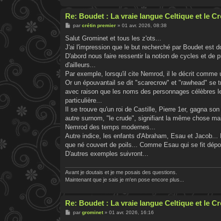
Re: Boudet : La vraie langue Celtique et le 
M
par
crétin premier
»
01 avr. 2026, 08:38
e
s
Salut Grominet et tous les z'ots...
s
J'ai l'impression que le but recherché par Boudet est d
a
g
D'abord nous faire ressentir la notion de cycles et de pr
e
d'ailleurs...
Par exemple, lorsqu'il cite Nemrod, il le décrit com
Or un épouvantail se dit "scarecrow" et "rawhead" se tr
avec raison que les noms des personnages célèbres leur 
particulière...
Il se trouve qu'un roi de Castille, Pierre 1er, gagna so
autre surnom, "le crude", signifiant la même chose mais 
Nemrod des temps modernes...
Autre indice, les enfants d'Abraham, Esau et Jacob... 
que né couvert de poils... Comme Esau qui se fit dépo
D'autres exemples suivront...
Avant je doutais et je me posais des questions.
Maintenant que je sais je m'en pose encore plus...
Re: Boudet : La vraie langue Celtique et le 
M
par
grominet
»
01 avr. 2026, 16:16
e