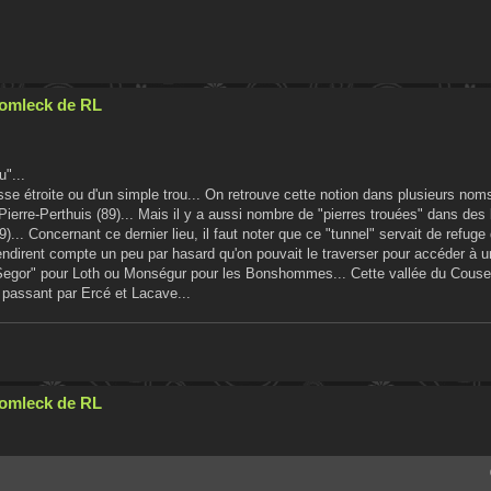
Cromleck de RL
u"...
asse étroite ou d'un simple trou... On retrouve cette notion dans plusieurs n
Pierre-Perthuis (89)... Mais il y a aussi nombre de "pierres trouées" dans des l
.. Concernant ce dernier lieu, il faut noter que ce "tunnel" servait de refuge 
rendirent compte un peu par hasard qu'on pouvait le traverser pour accéder à u
 "Segor" pour Loth ou Monségur pour les Bonshommes... Cette vallée du Cous
 passant par Ercé et Lacave...
Cromleck de RL