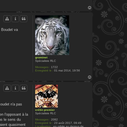
H
a
u
t
. Boudet va
grominet
Spécialiste RLC
Messages :
1722
Enregistré le :
01 mai 2014, 19:56
H
a
u
t
Boudet n'a pas
crétin premier
Spécialiste RLC
en l'opposant à la
ans le sens du
Messages :
2082
Enregistré le :
23 août 2017, 09:49
taient quasiment
Localisation :
en orbite au dessus de