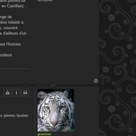
ine préféra lui
Montpellier
en Castillan)...
ange de
=être hébété à
ie, souvent
 d'ailleurs d'un
t l'histoire
emblent
H
a
u
t
es pierres levées
grominet