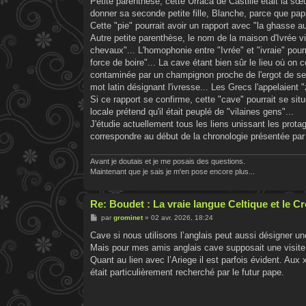
Petite parenthèse, cette Urraca de Castille était la sœ
donner sa seconde petite fille, Blanche, parce que papa
Cette "pie" pourrait avoir un rapport avec "la ghasse a
Autre petite parenthèse, le nom de la maison d'Ivrée vi
chevaux"... L'homophonie entre "Ivrée" et "ivraie" pour
force de boire"... La cave étant bien sûr le lieu où on 
contaminée par un champignon proche de l'ergot de seig
mot latin désignant l'ivresse... Les Grecs l'appelaient "
Si ce rapport se confirme, cette "cave" pourrait se sit
locale prétend qu'il était peuplé de "vilaines gens"...
J'étudie actuellement tous les liens unissant les prot
correspondre au début de la chronologie présentée par 
Avant je doutais et je me posais des questions.
Maintenant que je sais je m'en pose encore plus...
Re: Boudet : La vraie langue Celtique et le 
M
par
grominet
»
02 avr. 2026, 18:24
e
s
Cave si nous utilisons l’anglais peut aussi désigner u
s
Mais pour mes amis anglais cave supposait une visite
a
g
Quant au lien avec l’Ariege il est parfois évident. Aux 
e
était particulièrement recherché par le futur pape.