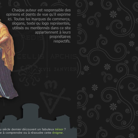
 du siècle dernier découvert un fabuleux
trésor
?
re à comprendre ou à résoudre cette
énigme
.