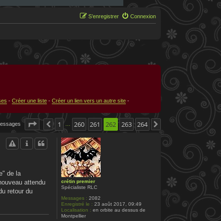
S’enregistrer
Connexion
ses
-
Créer une liste
-
Créer un lien vers un autre site
-
Page
262
1
sur
260
264
261
262
263
264
messages
Précédente
Suivante
…
e" de la
crétin premier
renouveau attendu
Spécialiste RLC
du retour du
Messages :
2082
Enregistré le :
23 août 2017, 09:49
Localisation :
en orbite au dessus de
Montpellier