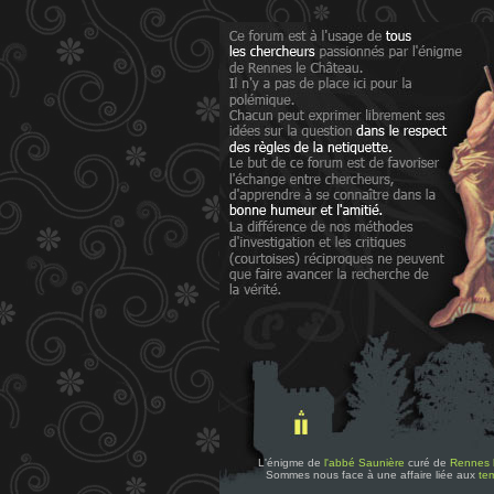
L'énigme de
l'abbé Saunière
curé de
Rennes 
Sommes nous face à une affaire liée aux
tem