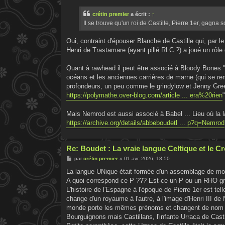
s
s
crétin premier
a écrit :
↑
a
g
Il se trouve qu'un roi de Castille, Pierre 1er, gagna
e
Oui, contraint d'épouser Blanche de Castille qui, par le
Henri de Trastamare (ayant pillé RLC ?) a joué un rôle 
Quant à rawhead il peut être associé à Bloody Bones 
océans et les anciennes carrières de marne (qui se rem
profondeurs, un peu comme le grindylow et Jenny Greent
https://polymathe.over-blog.com/article ... era%20rien
"
Mais Nemrod est aussi associé à Babel ... Lieu où la l
https://archive.org/details/abbeboudetl ... p?q=Nemrod
Re: Boudet : La vraie langue Celtique et le 
M
par
crétin premier
»
01 avr. 2026, 18:50
e
s
La langue UNique était formée d'un assemblage de mot
s
A quoi correspond ce P ??? Est-ce un P ou un RHO g
a
g
L'histoire de l'Espagne à l'époque de Pierre 1er est tell
e
change d'un royaume à l'autre, à l'image d'Henri III d
monde porte les mêmes prénoms et changent de nom à l'
Bourguignons mais Castillans, l'infante Urraca de Casti