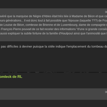
0
 avéré que la marquise de Nègre d'Ables était très liée à Madame de Béon et que ce
rs générations... Il est donc tout à fait possible que l'épouse (laquelle ???) de Fr
amie Louise de Béon, comtesse de Brienne et de Luxembourg, dame de compagnie e
 François Pierre pouvait de ce fait receler des informations "d'une si grande cons
 aussi expliquer la subite fortune de la famille d'Hautpoul ainsi que l'animosité que l
as difficiles à deviner puisque la stèle indique l'emplacement du tombeau du
Cromleck de RL
0