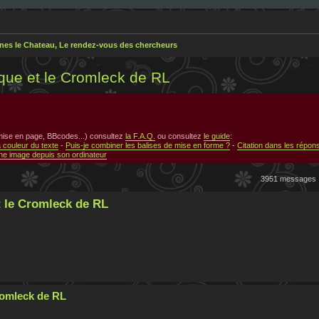
nes le Chateau, Le rendez-vous des chercheurs
ique et le Cromleck de RL
 mise en page, BBcodes...) consultez
la F.A.Q.
ou consultez
le guide
:
a couleur du texte
-
Puis-je combiner les balises de mise en forme ?
-
Citation dans les répon
e image depuis son ordinateur
3951 messages
t le Cromleck de RL
Cromleck de RL