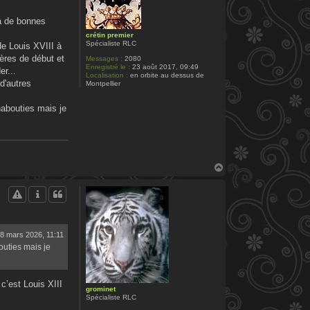
r
P
.
 a de bonnes
S
i
crétin premier
l
Spécialiste RLC
de Louis XVIII à
v
pères de début et
Messages :
2080
a
Enregistré le :
23 août 2017, 09:49
i
r...
Localisation :
en orbite au dessus de
n
d'autres
Montpellier
nabouties mais je
H
a
u
t
8 mars 2026, 11:11
outies mais je
c’est Louis XIII
grominet
Spécialiste RLC