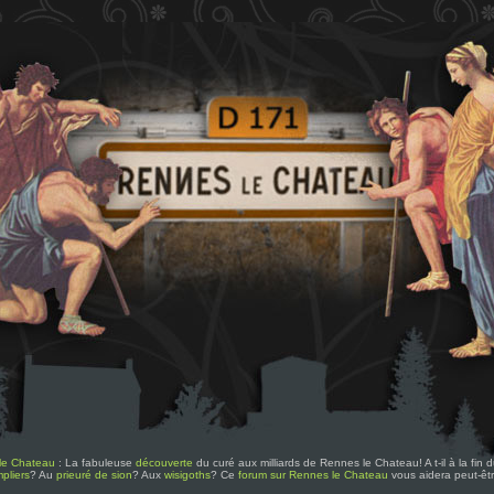
le Chateau
: La fabuleuse
découverte
du curé aux milliards de Rennes le Chateau! A t-il à la fin
pliers
? Au
prieuré de sion
? Aux
wisigoths
? Ce
forum sur Rennes le Chateau
vous aidera peut-êt