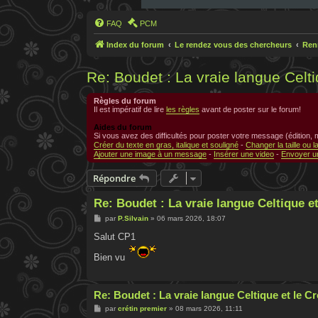
FAQ
PCM
Index du forum
Le rendez vous des chercheurs
Ren
Re: Boudet : La vraie langue Celt
Règles du forum
Il est impératif de lire
les règles
avant de poster sur le forum!
Aides du forum
Si vous avez des difficultés pour poster votre message (édition,
Créer du texte en gras, italique et souligné
-
Changer la taille ou l
Ajouter une image à un message
-
Insérer une video
-
Envoyer un
Répondre
Re: Boudet : La vraie langue Celtique e
M
par
P.Silvain
»
06 mars 2026, 18:07
e
s
Salut CP1
s
a
Bien vu
g
e
Re: Boudet : La vraie langue Celtique et le 
M
par
crétin premier
»
08 mars 2026, 11:11
e