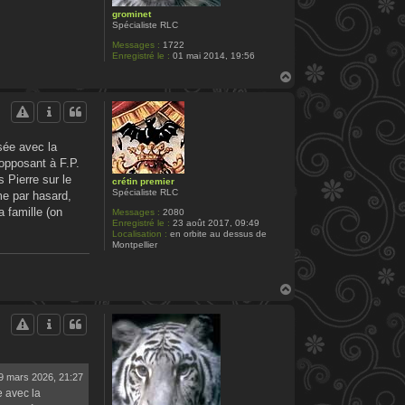
grominet
Spécialiste RLC
Messages :
1722
Enregistré le :
01 mai 2014, 19:56
H
a
u
t
sée avec la
'opposant à F.P.
 Pierre sur le
crétin premier
Spécialiste RLC
me par hasard,
 famille (on
Messages :
2080
Enregistré le :
23 août 2017, 09:49
Localisation :
en orbite au dessus de
Montpellier
H
a
u
t
9 mars 2026, 21:27
e avec la