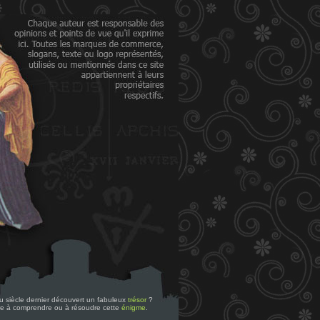
 du siècle dernier découvert un fabuleux
trésor
?
re à comprendre ou à résoudre cette
énigme
.