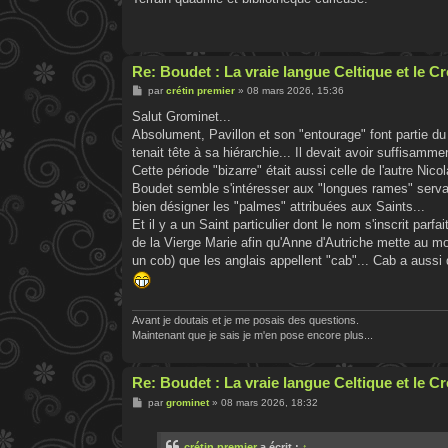
Re: Boudet : La vraie langue Celtique et le 
M
par
crétin premier
»
08 mars 2026, 15:36
e
s
Salut Grominet...
s
Absolument, Pavillon et son "entourage" font partie du t
a
g
tenait tête à sa hiérarchie... Il devait avoir suffisamm
e
Cette période "bizarre" était aussi celle de l'autre Nic
Boudet semble s'intéresser aux "longues rames" servan
bien désigner les "palmes" attribuées aux Saints...
Et il y a un Saint particulier dont le nom s'inscrit parfa
de la Vierge Marie afin qu'Anne d'Autriche mette au mon
un cob) que les anglais appellent "cab"... Cab a aussi d
Avant je doutais et je me posais des questions.
Maintenant que je sais je m'en pose encore plus...
Re: Boudet : La vraie langue Celtique et le 
M
par
grominet
»
08 mars 2026, 18:32
e
s
s
crétin premier
a écrit :
↑