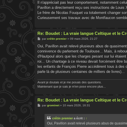
Il n'appréciait pas leur comportement, notamment celui 
Pavillon a directement reçu ses instructions de Louis X
Le frère de Nicolas Fouquet va totalement changer son 
Curieusement ses travaux avec de Montfaucon semblent
Re: Boudet : La vraie langue Celtique et le 
M
par
crétin premier
»
09 mars 2026, 21:27
e
s
Oui, Pavillon avait relevé plusieurs abus de quasimen
s
connivence du parlement de Toulouse... Mais, à rebours 
a
g
d'Hautpoul alors que les charges pesant sur lui étaient
e
roi... Un chantage à ce niveau devait forcément être ba
les enfants de François Pierre accédèrent tous à des c
parle là de plusieurs centaines de milliers de livres)...
Avant je doutais et je me posais des questions.
Maintenant que je sais je m'en pose encore plus...
Re: Boudet : La vraie langue Celtique et le 
M
par
grominet
»
10 mars 2026, 16:31
e
s
s
crétin premier
a écrit :
↑
a
g
Oui, Pavillon avait relevé plusieurs abus de quasim
e