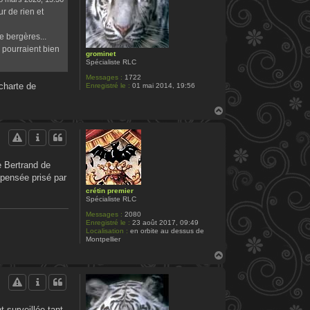
ur de rien et
e bergères...
 pourraient bien
grominet
Spécialiste RLC
Messages :
1722
charte de
Enregistré le :
01 mai 2014, 19:56
H
a
u
t
e Bertrand de
 pensée prisé par
crétin premier
Spécialiste RLC
Messages :
2080
Enregistré le :
23 août 2017, 09:49
Localisation :
en orbite au dessus de
Montpellier
H
a
u
t
 surveillée tant