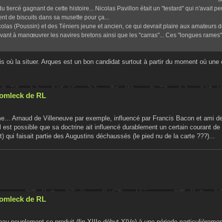
 tiercé gagnant de cette histoire... Nicolas Pavillon était un "testard" qui n'avait pe
ment de biscuits dans sa musette pour ça...
Nicolas (Poussin) et des Téniers jeune et ancien, ce qui devrait plaire aux amateurs d
ant à manœuvrer les navires bretons ainsi que les "carras"... Ces "longues rames"
s où la situer. Arques est un bon candidat surtout à partir du moment où une 
Cromleck de RL
me... Arnaud de Villeneuve par exemple, influencé par Francis Bacon et ami d
 il est possible que sa doctrine ait influencé durablement un certain courant de
) qui faisait partie des Augustins déchaussés (le pied nu de la carte ???)...
Cromleck de RL
u peuplement se produit (fin XIIIe début XIVe) à une période particulièrement