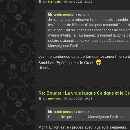
M
par
P.Silvain
»
08 mars 2026, 23:06
e
s
s
crétin premier
a écrit :
↑
a
g
Je n'arrive pas à retrouver la source mais il semble
e
les femmes de Béon et d'Hautpoul remontait à plusieu
d'Hautpoul ait reçu certaines confidences de son 
d'Anne d'Autriche... Le fameux testament fantôme de
notaire craignait de les voir publiées... Cela pourrait
Monseigneur Pavillon...
Les info contenues dans ce fameux testament ne sont p
Barabbas (Epée) qui est le Graal.
UlpiaN
.
Re: Boudet : La vraie langue Celtique et le 
M
par
grominet
»
09 mars 2026, 19:23
e
s
s
crétin premier
a écrit :
↑
a
g
l'animosité que lui portait Monseigneur Pavillon...
e
Mgr Pavillon est en procès avec plusieurs seigneurs.