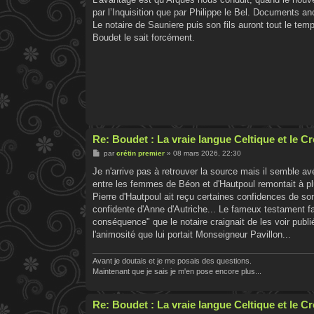
s
par l’Inquisition que par Philippe le Bel. Documents an
a
g
Le notaire de Sauniere puis son fils auront tout le temp
e
Boudet le sait forcément.
Re: Boudet : La vraie langue Celtique et le 
M
par
crétin premier
»
08 mars 2026, 22:30
e
s
Je n'arrive pas à retrouver la source mais il semble a
s
entre les femmes de Béon et d'Hautpoul remontait à plus
a
g
Pierre d'Hautpoul ait reçu certaines confidences de
e
confidente d'Anne d'Autriche... Le fameux testament fa
conséquence" que le notaire craignait de les voir publié
l'animosité que lui portait Monseigneur Pavillon...
Avant je doutais et je me posais des questions.
Maintenant que je sais je m'en pose encore plus...
Re: Boudet : La vraie langue Celtique et le 