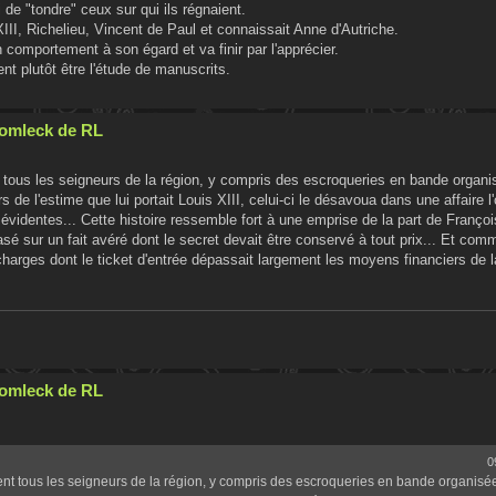
de "tondre" ceux sur qui ils régnaient.
III, Richelieu, Vincent de Paul et connaissait Anne d'Autriche.
comportement à son égard et va finir par l'apprécier.
 plutôt être l'étude de manuscrits.
Cromleck de RL
t tous les seigneurs de la région, y compris des escroqueries en bande organi
de l'estime que lui portait Louis XIII, celui-ci le désavoua dans une affaire l
 évidentes... Cette histoire ressemble fort à une emprise de la part de François
sé sur un fait avéré dont le secret devait être conservé à tout prix... Et com
harges dont le ticket d'entrée dépassait largement les moyens financiers de la
Cromleck de RL
0
ent tous les seigneurs de la région, y compris des escroqueries en bande organisé