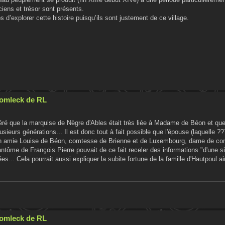
ciens et trésor sont présents.
s d’explorer cette histoire puisqu’ils sont justement de ce village.
Cromleck de RL
véré que la marquise de Nègre d'Ables était très liée à Madame de Béon et que
ieurs générations... Il est donc tout à fait possible que l'épouse (laquelle ?
 son amie Louise de Béon, comtesse de Brienne et de Luxembourg, dame de co
ntôme de François Pierre pouvait de ce fait receler des informations "d'une s
es... Cela pourrait aussi expliquer la subite fortune de la famille d'Hautpoul a
Cromleck de RL