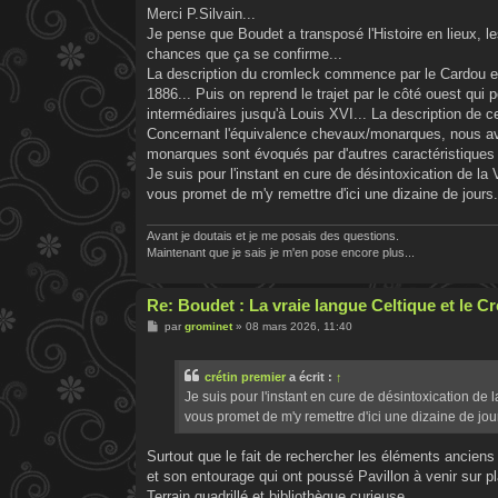
s
Merci P.Silvain...
s
Je pense que Boudet a transposé l'Histoire en lieux, 
a
g
chances que ça se confirme...
e
La description du cromleck commence par le Cardou et l
1886... Puis on reprend le trajet par le côté ouest qui p
intermédiaires jusqu'à Louis XVI... La description de 
Concernant l'équivalence chevaux/monarques, nous avons
monarques sont évoqués par d'autres caractéristiques 
Je suis pour l'instant en cure de désintoxication de l
vous promet de m'y remettre d'ici une dizaine de jours
Avant je doutais et je me posais des questions.
Maintenant que je sais je m'en pose encore plus...
Re: Boudet : La vraie langue Celtique et le 
M
par
grominet
»
08 mars 2026, 11:40
e
s
s
crétin premier
a écrit :
↑
a
g
Je suis pour l'instant en cure de désintoxication de
e
vous promet de m'y remettre d'ici une dizaine de jou
Surtout que le fait de rechercher les éléments anciens
et son entourage qui ont poussé Pavillon à venir sur p
Terrain quadrillé et bibliothèque curieuse.