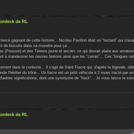
Cromleck de RL
iercé gagnant de cette histoire... Nicolas Pavillon était un "testard" qui n'avai
ent de biscuits dans sa musette pour ça...
olas (Poussin) et des Téniers jeune et ancien, ce qui devrait plaire aux amateu
t à manœuvrer les navires bretons ainsi que les "carras"... Ces "longues ra
itement dans le contexte... Il s'agit de Saint Fiacre qui, d'après la légende, obti
de l'héritier du trône... Un fiacre est un petit véhicule à 2 roues tracté par u
'autres significations, dont une synonyme de "hack"... Je vous laisse le soin d
Cromleck de RL
0