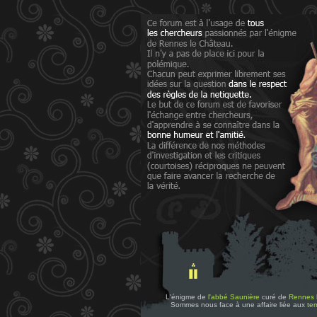
L'énigme de
l'abbé Saunière
curé de
Rennes 
Sommes nous face à une affaire liée aux
tem