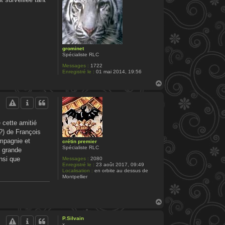
grominet
Spécialiste RLC
Messages :
1722
Enregistré le :
01 mai 2014, 19:56
H
a
u
t
 cette amitié
??) de François
mpagnie et
crétin premier
Spécialiste RLC
i grande
insi que
Messages :
2080
Enregistré le :
23 août 2017, 09:49
Localisation :
en orbite au dessus de
Montpellier
H
a
u
P.Silvain
t
x