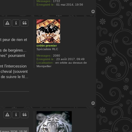
Messages :
1722
Enregistré le :
01 mai 2014, 19:56
H
a
u
t
t peur de rien et
crétin premier
Spécialiste RLC
rs de bergères...
mes" pourraient
Messages :
2080
Enregistré le :
23 août 2017, 09:49
Localisation :
en orbite au dessus de
nt l'intercession
Montpellier
n cheval (souvent
e suivre le fil...
H
a
u
t
8 mars 2026, 15:36