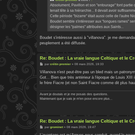
a
g
Absolument, Pavillon et son "entourage" font partie du
e
tenait tête à sa hiérarchie... Il devait avoir suffisam
Cette période "bizarre" était aussi celle de l'autre 
Boudet semble s'intéresser aux "longues rames" serv
désigner les "palmes" attribuées aux Saints...
Boudet s'intéresse aussi à "villanova". je me demandai
peuplement a été diffusée.
Re: Boudet : La vraie langue Celtique et le 
M
par
crétin premier
»
08 mars 2026, 19:33
e
s
Villanova n'est peut-être pas un bled mais un patrony
s
Got... Bien que très antérieur à l'époque de Louis XIII
a
g
le frère Fiacre (et non Saint Fiacre comme dit plus haut
e
Avant je doutais et je me posais des questions.
Maintenant que je sais je m'en pose encore plus...
Re: Boudet : La vraie langue Celtique et le 
M
par
grominet
»
08 mars 2026, 19:47
e
s
L’avantage est qu’Arques nous conduit, quand le nouvea