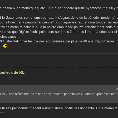
les chevaux en monarques, etc... Ce n' est encore qu'une hypothèse mais il y
e Bazel avec son chemin de fer... Il s'agirait donc de la période "moderne" 
ourrait décrire la période "ancienne" pour laquelle il faut encore trouver les re
certains menhirs pointus ou à la pointe émoussée pourra certainement nous aide
 vu que "rig" et "cob" pointaient sur Louis XIII mais il reste à découvrir si 
chevalines...
a VLC afin d'éliminer les toxines accumulées par plus de 40 ans d'hypothèses i
...
Cromleck de RL
0
 la VLC afin d'éliminer les toxines accumulées par plus de 40 ans d'hypothèses inab
rs
 utilisés par Boudet mènent à une histoire locale passionnante. Pour mémoire 
lace.