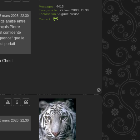
Messages :
4413
Enregistré le :
22 févr. 2003, 11:30
Localisation :
Aiguille creuse
8 mars 2026, 22:30
C
Contact :
tte amitié entre
o
n
ançois Pierre
t
t confidente
a
c
équence" que le
t
ui portait
e
r
P
.
S
 Christ
i
l
v
a
i
n
H
a
u
t
8 mars 2026, 22:30