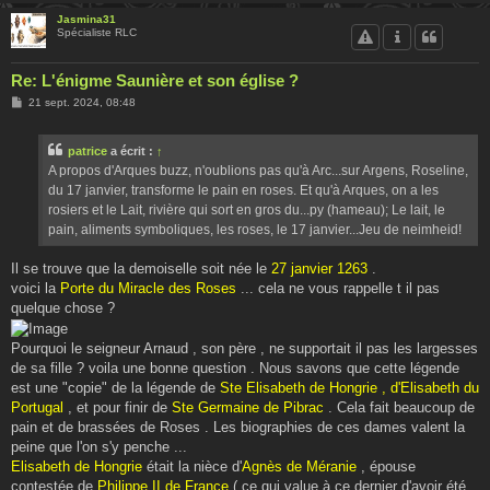
Jasmina31
Spécialiste RLC
Re: L'énigme Saunière et son église ?
M
21 sept. 2024, 08:48
e
s
s
patrice
a écrit :
↑
a
g
A propos d'Arques buzz, n'oublions pas qu'à Arc...sur Argens, Roseline,
e
du 17 janvier, transforme le pain en roses. Et qu'à Arques, on a les
rosiers et le Lait, rivière qui sort en gros du...py (hameau); Le lait, le
pain, aliments symboliques, les roses, le 17 janvier...Jeu de neimheid!
Il se trouve que la demoiselle soit née le
27 janvier 1263
.
voici la
Porte du Miracle des Roses
... cela ne vous rappelle t il pas
quelque chose ?
Pourquoi le seigneur Arnaud , son père , ne supportait il pas les largesses
de sa fille ? voila une bonne question . Nous savons que cette légende
est une "copie" de la légende de
Ste Elisabeth de Hongrie , d'Elisabeth du
Portugal
, et pour finir de
Ste Germaine de Pibrac
. Cela fait beaucoup de
pain et de brassées de Roses . Les biographies de ces dames valent la
peine que l'on s'y penche ...
Elisabeth de Hongrie
était la nièce d'
Agnès de Méranie
, épouse
contestée de
Philippe II de France
( ce qui value à ce dernier d'avoir été