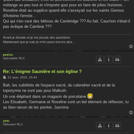
a
g
mélange un peu tout et n'importe quoi pour en faire de jolies histoires...
e
Roseline était au supplice quand elle s'asseyait sur les saints Genoux
d'Antoine l'ermite...
Qui qui n'en veut des bêtises de Cambridge ??? Au fait, Cauchon n'était-il
pas évêque de Cambrai ???
Avant je doutais et je me posais des questions.
Maintenant que je sais je m'en pose encore plus...
patrice
Spécialiste RLC
Re: L'énigme Saunière et son église ?
M
21 sept. 2024, 20:44
e
s
Bah, les subtilités de l'espace sacré, du calendrier sacré et de la
s
toponymie ne sont pas pour Malkuth.
a
g
Un vrai éléphant dans un magasin de porcelaine
e
Les Elisabeth, Germaine et Roseline sont un bel élément de réflexion, tu
as bien raison de les pointer, Jasmina
yetu
Débutant RLC