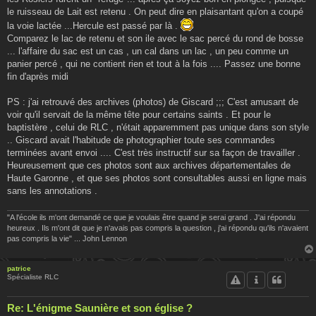
le ruisseau de Lait est retenu . On peut dire en plaisantant qu'on a coupé
la voie lactée ...Hercule est passé par là .
Comparez le lac de retenu et son ile avec le sac percé du rond de bosse
... l'affaire du sac est un cas , un cal dans un lac , un peu comme un
panier percé , qui ne contient rien et tout à la fois .... Passez une bonne
fin d'après midi
PS : j'ai retrouvé des archives (photos) de Giscard ;;; C'est amusant de
voir qu'il servait de la même tête pour certains saints . Et pour le
baptistère , celui de RLC , n'était apparemment pas unique dans son style
.. Giscard avait l'habitude de photographier toute ses commandes
terminées avant envoi .... C'est très instructif sur sa façon de travailler .
Heureusement que ces photos sont aux archives départementales de
Haute Garonne , et que ses photos sont consultables aussi en ligne mais
sans les annotations .
"A l'école ils m'ont demandé ce que je voulais être quand je serai grand . J'ai répondu
heureux . Ils m'ont dit que je n'avais pas compris la question , j'ai répondu qu'ils n'avaient
pas compris la vie" ... John Lennon
patrice
Spécialiste RLC
Re: L'énigme Saunière et son église ?