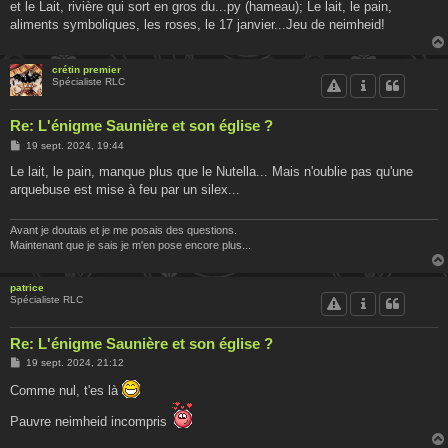
g
et le Lait, rivière qui sort en gros du...py (hameau); Le lait, le pain,
e
aliments symboliques, les roses, le 17 janvier...Jeu de neimheid!
crétin premier
Spécialiste RLC
Re: L'énigme Saunière et son église ?
M
19 sept. 2024, 19:44
e
s
Le lait, le pain, manque plus que le Nutella... Mais n'oublie pas qu'une
s
arquebuse est mise à feu par un silex...
a
g
e
Avant je doutais et je me posais des questions.
Maintenant que je sais je m'en pose encore plus...
patrice
Spécialiste RLC
Re: L'énigme Saunière et son église ?
M
19 sept. 2024, 21:12
e
s
Comme nul, t'es là
s
a
Pauvre neimheid incompris
g
e