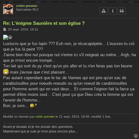
crétin premier
Spécialiste RLC
Re: L'énigme Saunière et son église ?
M
20 sept. 2024, 16:11
e
s
s
Lustucru que je fus lapin ??? Euh non, je récacapépète... L'eusses-tu crû
a
g
que je fus là peint ???
e
J'aime bien être nul puisque nul n'entre ici s'il neigeait au mètre... Argh, ha
que je m'est encore trompé...
Ton lait qui sort du py n'est qu'un pis aller et tu n'en feras pas ton beurre
mais j'avoue que c'est plaisant...
Pas autant cependant que le lac de Vannes qui est pire qu'un sac de
carabistouilles pour noeuds-noeuds ou qu'un noeud de carabistouilles
pour l'homme averti qui en vaut deux... Et comme l'oignon fait la farce ça
permet d'être moins seul... C'est pour ça que Dieu créa la femme qui est
l'avenir de l'homme...
Bon, je sors...
Modifié en dernier par
crétin premier
le 21 sept. 2024, 16:06, modifié 1 fois.
Avant je doutais et je me posais des questions.
Maintenant que je sais je m'en pose encore plus...