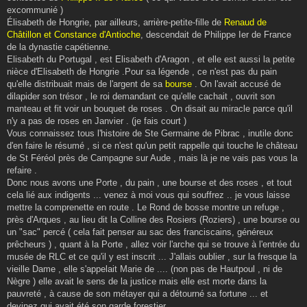
excommunié )
Élisabeth de Hongrie, par ailleurs, arrière-petite-fille de
Renaud de
Châtillon et Constance d'Antioche
, descendait de Philippe Ier de France
de la dynastie capétienne.
Elisabeth du Portugal , est Elisabeth d'Aragon , et elle est aussi la petite
nièce d'Elisabeth de Hongrie .Pour sa légende , ce n'est pas du pain
qu'elle distribuait mais de l'argent de sa
bourse
. On l'avait accusé de
dilapider son trésor , le roi demandant ce qu'elle cachait , ouvrit son
manteau et fit voir un bouquet de roses . On disait au miracle parce qu'il
n'y a pas de roses en Janvier . (je fais court )
Vous connaissez tous l'histoire de Ste Germaine de Pibrac , inutile donc
d'en faire le résumé , si ce n'est qu'un petit rappelle qui touche le château
de St Féréol près de Campagne sur Aude , mais là je ne vais pas vous la
refaire .
Donc nous avons une Porte , du pain , une bourse et des roses , et tout
cela lié aux indigents ... venez à moi vous qui souffrez .. je vous laisse
mettre la comprenette en route . Le Rond de bosse montre un refuge ,
près d'Arques , au lieu dit la Colline des Rosiers (Roziers) , une bourse ou
un "sac" percé ( cela fait penser au sac des franciscains, généreux
prêcheurs ) , quant à la Porte , allez voir l'arche qui se trouve à l'entrée du
musée de RLC et ce qu'il y est inscrit ... J'allais oublier , sur la fresque la
vieille Dame , elle s'appelait Marie de .... (non pas de Hautpoul , ni de
Nègre ) elle avait le sens de la justice mais elle est morte dans la
pauvreté , à cause de son métayer qui a détourné sa fortune ... et
devinez qui avait été son garde forestier ...