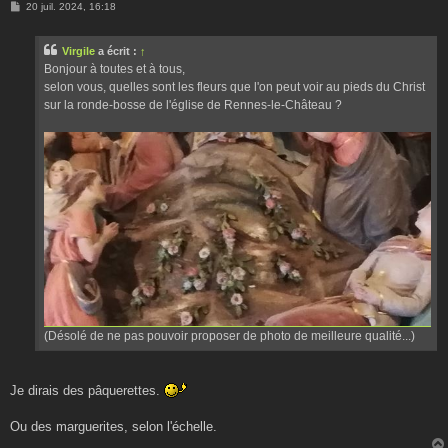
M
20 juil. 2024, 16:18
e
s
s
Virgile
a écrit :
↑
a
g
Bonjour à toutes et à tous,
e
selon vous, quelles sont les fleurs que l'on peut voir au pieds du Christ
sur la ronde-bosse de l'église de Rennes-le-Château ?
(Désolé de ne pas pouvoir proposer de photo de meilleure qualité...)
Je dirais des pâquerettes.
Ou des marguerites, selon l'échelle.