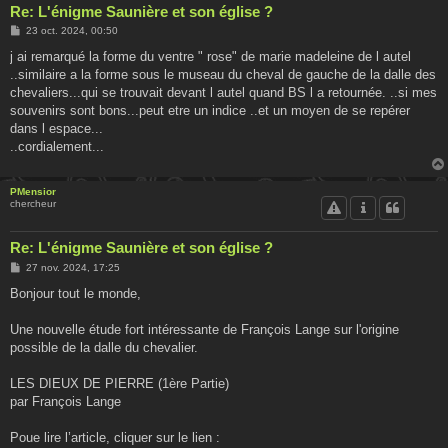
Re: L'énigme Saunière et son église ?
M
23 oct. 2024, 00:50
e
s
j ai remarqué la forme du ventre " rose" de marie madeleine de l autel
s
..similaire a la forme sous le museau du cheval de gauche de la dalle des
a
g
chevaliers...qui se trouvait devant l autel quand BS l a retournée. ..si mes
e
souvenirs sont bons...peut etre un indice ..et un moyen de se repérer
dans l espace...
..cordialement...
PMensior
chercheur
Re: L'énigme Saunière et son église ?
M
27 nov. 2024, 17:25
e
s
Bonjour tout le monde,
s
a
g
Une nouvelle étude fort intéressante de François Lange sur l'origine
e
possible de la dalle du chevalier.
LES DIEUX DE PIERRE (1ère Partie)
par François Lange
Poue lire l’article, cliquer sur le lien :