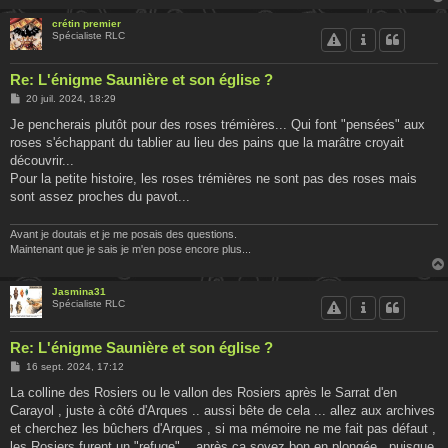
crétin premier
Spécialiste RLC
Re: L'énigme Saunière et son église ?
M
20 juil. 2024, 18:29
e
s
Je pencherais plutôt pour des roses trémières... Qui font "pensées" aux
s
roses s'échappant du tablier au lieu des pains que la marâtre croyait
a
g
découvrir...
e
Pour la petite histoire, les roses trémières ne sont pas des roses mais
sont assez proches du pavot...
Avant je doutais et je me posais des questions.
Maintenant que je sais je m'en pose encore plus...
Jasmina31
Spécialiste RLC
Re: L'énigme Saunière et son église ?
M
16 sept. 2024, 17:12
e
s
La colline des Rosiers ou le vallon des Rosiers après le Sarrat d'en
s
Carayol , juste à côté d'Arques .. aussi bête de cela ... allez aux archives
a
g
et cherchez les bûchers d'Arques , si ma mémoire ne me fait pas défaut ,
e
les Rosiers furent un "refuge"... après ça soyez bon en plongée , puisque