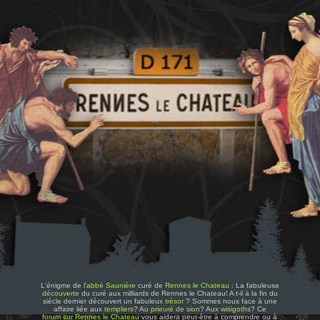
L'énigme de
l'abbé Saunière
curé de
Rennes le Chateau
: La fabuleuse
découverte
du curé aux milliards de Rennes le Chateau! A t-il à la fin du
siècle dernier découvert un fabuleux
trésor
? Sommes nous face à une
affaire liée aux
templiers
? Au
prieuré de sion
? Aux
wisigoths
? Ce
forum sur Rennes le Chateau
vous aidera peut-être à comprendre ou à