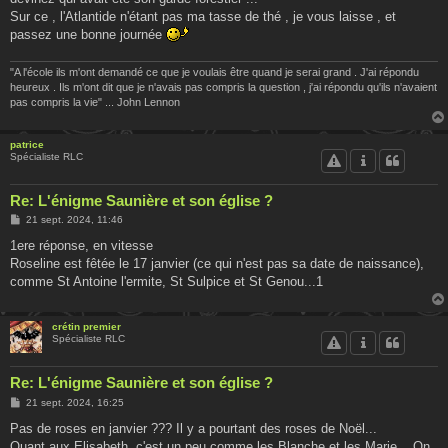
Sur ce , l'Atlantide n'étant pas ma tasse de thé , je vous laisse , et
passez une bonne journée
"A l'école ils m'ont demandé ce que je voulais être quand je serai grand . J'ai répondu
heureux . Ils m'ont dit que je n'avais pas compris la question , j'ai répondu qu'ils n'avaient
pas compris la vie" ... John Lennon
patrice
Spécialiste RLC
Re: L'énigme Saunière et son église ?
M
21 sept. 2024, 11:46
e
s
1ere réponse, en vitesse
s
Roseline est fêtée le 17 janvier (ce qui n'est pas sa date de naissance),
a
g
comme St Antoine l'ermite, St Sulpice et St Genou...1
e
crétin premier
Spécialiste RLC
Re: L'énigme Saunière et son église ?
M
21 sept. 2024, 16:25
e
s
Pas de roses en janvier ??? Il y a pourtant des roses de Noël...
s
Quant aux Elisabeth, c'est un peu comme les Blanche et les Marie... On