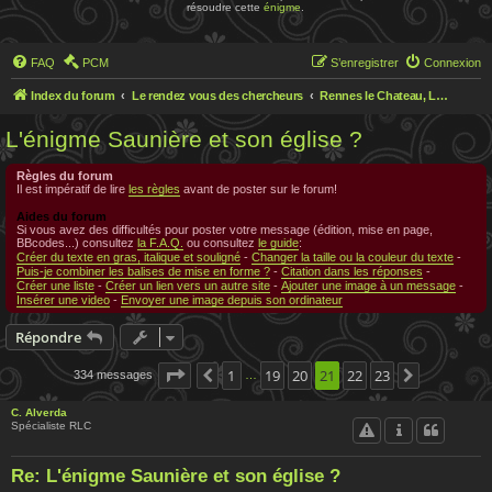
résoudre cette
énigme
.
FAQ
PCM
S’enregistrer
Connexion
Index du forum
Le rendez vous des chercheurs
Rennes le Chateau, Le rendez-vous des chercheurs
L'énigme Saunière et son église ?
Règles du forum
Il est impératif de lire
les règles
avant de poster sur le forum!
Aides du forum
Si vous avez des difficultés pour poster votre message (édition, mise en page,
BBcodes...) consultez
la F.A.Q.
ou consultez
le guide
:
Créer du texte en gras, italique et souligné
-
Changer la taille ou la couleur du texte
-
Puis-je combiner les balises de mise en forme ?
-
Citation dans les réponses
-
Créer une liste
-
Créer un lien vers un autre site
-
Ajouter une image à un message
-
Insérer une video
-
Envoyer une image depuis son ordinateur
Répondre
Page
21
1
sur
23
19
20
21
22
23
334 messages
Précédente
Suivante
…
C. Alverda
Spécialiste RLC
Re: L'énigme Saunière et son église ?