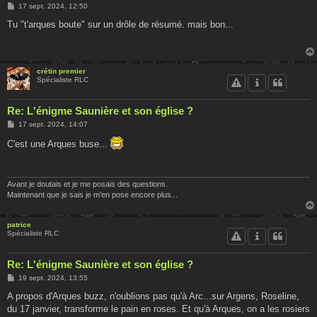
M
17 sept. 2024, 12:50
e
s
Tu "t'arques boute" sur un drôle de résumé. mais bon...
s
a
g
e
crétin premier
Spécialiste RLC
Re: L'énigme Saunière et son église ?
M
17 sept. 2024, 14:07
e
s
C'est une Arques buse...
s
a
g
e
Avant je doutais et je me posais des questions.
Maintenant que je sais je m'en pose encore plus...
patrice
Spécialiste RLC
Re: L'énigme Saunière et son église ?
M
19 sept. 2024, 13:55
e
s
A propos d'Arques buzz, n'oublions pas qu'à Arc...sur Argens, Roseline,
s
du 17 janvier, transforme le pain en roses. Et qu'à Arques, on a les rosiers
a