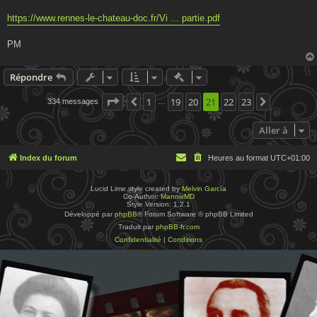
https://www.rennes-le-chateau-doc.fr/Vi ... partie.pdf
PM
Actions rapides de modératio
Répondre
Page
21
1
sur
23
19
20
21
22
23
334 messages
Précédente
Suivante
…
Aller à
Index du forum
Heures au format
UTC+01:00
Lucid Lime style created by
Melvin García
Co-Author:
MannixMD
Style Version: 1.2.1
Développé par
phpBB
® Forum Software © phpBB Limited
Traduit par
phpBB-fr.com
Confidentialité
|
Conditions