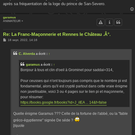
après sa fréquentation de la loge du prince de San-Severo.
garamus
ANIMATEUR +
Re: La Franc-Maçonnerie et Rennes le Château .Â°.
M
18 sept. 2022, 14:16
e
s
s
C. Alverda
a écrit :
↑
a
g
e
garamus
a écrit :
↑
Bonjour à tous et clin d'oeil à Grominet pour saddai=314,
Pour ceusses qui n'ont toujours pas compris que le nombre pi est
fondamental, alors qu'il est crypté partout dans cette vraie énigme
non javellisable, voici 3 ou 4 pages sur le lien pi et maçonnerie,
pour résumer:
https://books.google.fr/books?id=J_iIEA ... 14&f=false
Quelle énigme Garamus ??? Celle de la fortune de l'abbé, ou la "fable
gréco-égyptienne" signée De séde ?
[/quote