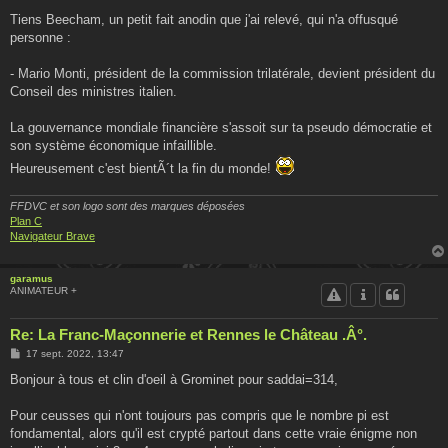
e
s
Tiens Beecham, un petit fait anodin que j'ai relevé, qui n'a offusqué
s
personne :
a
g
e
- Mario Monti, président de la commission trilatérale, devient président du
Conseil des ministres italien.
La gouvernance mondiale financière s'assoit sur ta pseudo démocratie et
son système économique infaillible.
Heureusement c'est bientÃ´t la fin du monde!
FFDVC et son logo sont des marques déposées
Plan C
Navigateur Brave
garamus
ANIMATEUR +
Re: La Franc-Maçonnerie et Rennes le Château .Â°.
M
17 sept. 2022, 13:47
e
s
Bonjour à tous et clin d'oeil à Grominet pour saddai=314,
s
a
g
Pour ceusses qui n'ont toujours pas compris que le nombre pi est
e
fondamental, alors qu'il est crypté partout dans cette vraie énigme non