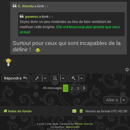
s
C. Alverda
a écrit :
↑
a
g
e
garamus
a écrit :
↑
Soyez donc un peu modestes au lieu de faire semblant de
maitriser cette énigme.
Elle est beaucoup plus grande que vous
et moi
!
Surtout pour ceux qui sont incapables de la
définir !
Actions rapides de modératio
Répondre
1
2
3
45 messages
Suivante
Aller à
Index du forum
Heures au format
UTC+01:00
Lucid Lime style created by
Melvin García
Co-Author:
MannixMD