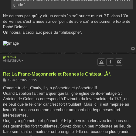
grade."
Ne doutons pas qu'il y ait un certain "nitre" sur ce mur et P.P. dans L'Or
de Rennes s'est amusé sur ce "point de science" à détourner le texte de
l'abbé Delmas.
On notera la croix aux pieds du "philosophe".
garamus
ANIMATEUR +
Re: La Franc-Maçonnerie et Rennes le Château .Â°.
M
19 sept. 2022, 21:22
e
s
Comme tu dis, Charly, il y a géométrie et géométrie!!!
s
Quand Espalion fait remarquer que la ligne eglise de rlc-ermitage St
a
g
Antoine de Galamus correspond à l'azimuth du lever solaire du 17/1, on
e
ne peut que le féliciter car c'est fort troublant. Mais ici, il est méprisé au
lieu d'être reconnu comme chercheur amenant des hypotheses fort
intéressantes.
Oui, il y a géométrie et géométrie! Et je te vois hurler avec les loups sur
des géométries fort troublantes. Soyez donc un peu modestes au lieu de
faire semblant de maitriser cette énigme. Elle est beaucoup plus grande