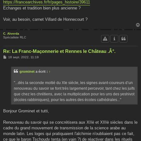
https://francearchives.fr/fr/pages_histoire/39611
Echanges et tradition bien plus ancienne ?
Voir, au besoin, carnet Villard de Honnecourt ?
C. Alverda
Spécialiste RLC
Re: La Franc-Maçonnerie et Rennes le Château .Â°.
M
18 sept. 2022, 11:19
e
s
s
grominet
a écrit :
↑
a
g
e
"...dès la seconde moitié du XIe siècle, les signes avant-coureurs d’un
renouveau du savoir se font très largement percevoir, tant chez les juifs
que chez les chrétiens, avec la multiplication pour les uns des yeshivot
(écoles rabbiniques), pour les autres des écoles cathédrales..."
Bonjour Grominet et tutti,
Renouveau du savoir qui se concrétisera aux XIIè et XIIIè siècles dans le
cadre du grand mouvement de transmission de la science arabe au
monde latin. Les loges qui pratiquaient l'alchimie n'oubliaient pas ce fait,
ce que le baron Tschoudy tenta (en vain ?) de réactiver dans les rituels