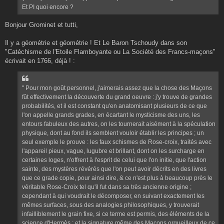
Et PI quoi encore ?
Bonjour Grominet et tutti,
Il y a géométrie et géométrie ! Et Le Baron Tschoudy dans son
"Catéchisme de l'Etoile Flamboyante ou La Société des Francs-maçons"
écrivait en 1766, déjà ! :
" Pour mon goût personnel, j'aimerais assez que la chose des Maçons
fût effectivement la découverte du grand oeuvre : j'y trouve de grandes
probabilités, et il est constant qu'en anatomisant plusieurs de ce que
l'on appelle grands grades, en écartant le mysticisme des uns, les
entours fabuleux des autres, on les tournerait aisément à la spéculation
physique, dont au fond ils semblent vouloir établir les principes ; un
seul exemple le prouve : les faux schismes de Rose-croix, traités avec
l'appareil pieux, vague, lugubre et brillant, dont on les surcharge en
certaines loges, n'offrent à l'esprit de celui que l'on initie, que l'action
sainte, des mystères révérés que l'on peut avoir décrits en des livres
que ce grade copie, pour ainsi dire, & ce n'est plus à beaucoup près le
véritable Rose-Croix tel qu'il fut dans sa très ancienne origine ;
cependant à qui voudrait le décomposer, en suivant exactement les
mêmes surfaces, sous des analogies philosophiques, y trouverait
infailliblement le grain fixe, si ce terme est permis, des éléments de la
science d'Hermès ; et la signature même des Maçons orgueilleux de ce