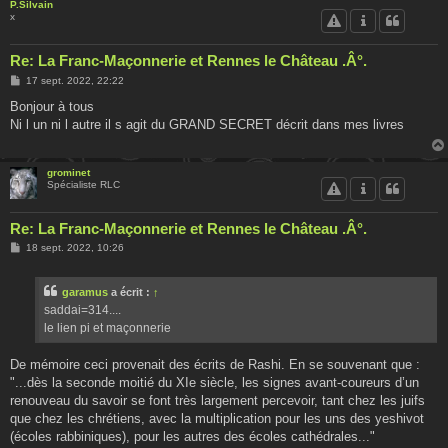
P.Silvain
x
Re: La Franc-Maçonnerie et Rennes le Château .Â°.
M
17 sept. 2022, 22:22
e
s
Bonjour à tous
s
Ni l un ni l autre il s agit du GRAND SECRET décrit dans mes livres
a
g
e
grominet
Spécialiste RLC
Re: La Franc-Maçonnerie et Rennes le Château .Â°.
M
18 sept. 2022, 10:26
e
s
s
garamus
a écrit :
↑
a
g
saddai=314....
e
le lien pi et maçonnerie
De mémoire ceci provenait des écrits de Rashi. En se souvenant que :
"...dès la seconde moitié du XIe siècle, les signes avant-coureurs d’un
renouveau du savoir se font très largement percevoir, tant chez les juifs
que chez les chrétiens, avec la multiplication pour les uns des yeshivot
(écoles rabbiniques), pour les autres des écoles cathédrales..."