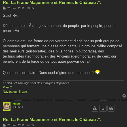
Re: La Franc-Maçonnerie et Rennes le Château .°.
M
21 déc. 2011, 13:35
e
s
Salut Rv,
s
a
g
Démocratie est Â« le gouvernement du peuple, par le peuple, pour le
e
peuple Â».
Oligarchie est une forme de gouvernement dirigé par un petit groupe de
personnes qui forment une classe dominante. Un groupe d'élite composé
des meilleurs (aristocratie), des plus riches (ploutocratie), des
technocrates (technocratie), des Anciens (gérontocratie), de ceux qui
bénéficient de la force ou de tout autre pouvoir de fait.
Question subsidiaire: Dans quel régime sommes nous?
FFDVC et son logo sont des marques déposées
Plan C
Navigateur Brave
®i©o
FFDVC
Re: La Franc-Maçonnerie et Rennes le Château .°.
M
21 déc. 2011, 14:35