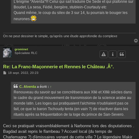
L'énigme "Alverda"!!! Celui qui sait traduire De Sede et qui plafonne sur
Boudet, La sesa, Fédié, bergère, stublein-Courtauly etc
Quand même, le coup du silex de 3 sur 14, tu pourrais te bouger les
neurones
On ne peut dessiner le simple, qu'après une étude approfondie du complexe
grominet
Spécialiste RLC
Re: La Franc-Maçonnerie et Rennes le Château .Â°.
M
18 sept. 2022, 20:23
e
s
s
C. Alverda
a écrit :
↑
a
g
Renouveau du savoir qui se concrétisera aux XIIè et XIIIè siècles dans
e
le cadre du grand mouvement de transmission de la science arabe au
monde latin. Les loges qui pratiquaient l'alchimie n'oubliaient pas ce
fait, ce que le baron Tschoudy tenta (en vain ?) de réactiver dans les
rituels après sa fréquentation de la loge du prince de San-Severo.
Ceci se pratiquait vraisemblablement à Narbonne lors des disputationes .
Bagdad avait repris le flambeau ? Accueil local (du temps de
Charlemagne ?) d'émissaires venant de cette ville ? Le légendaire Makir