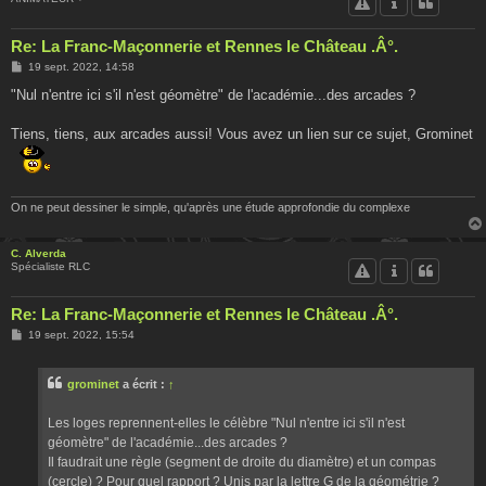
Re: La Franc-Maçonnerie et Rennes le Château .Â°.
M
19 sept. 2022, 14:58
e
s
"Nul n'entre ici s'il n'est géomètre" de l'académie...des arcades ?
s
a
g
Tiens, tiens, aux arcades aussi! Vous avez un lien sur ce sujet, Grominet
e
On ne peut dessiner le simple, qu'après une étude approfondie du complexe
C. Alverda
Spécialiste RLC
Re: La Franc-Maçonnerie et Rennes le Château .Â°.
M
19 sept. 2022, 15:54
e
s
s
grominet
a écrit :
↑
a
g
e
Les loges reprennent-elles le célèbre "Nul n'entre ici s'il n'est
géomètre" de l'académie...des arcades ?
Il faudrait une règle (segment de droite du diamètre) et un compas
(cercle) ? Pour quel rapport ? Unis par la lettre G de la géométrie ?