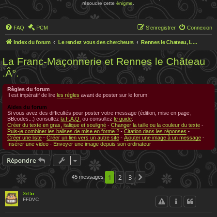
résoudre cette
énigme
.
FAQ
PCM
S’enregistrer
Connexion
Index du forum
Le rendez vous des chercheurs
Rennes le Chateau, Le rendez-vous des chercheurs
La Franc-Maçonnerie et Rennes le Château
.Â°.
Règles du forum
Il est impératif de lire
les règles
avant de poster sur le forum!
Aides du forum
Si vous avez des difficultés pour poster votre message (édition, mise en page,
BBcodes...) consultez
la F.A.Q.
ou consultez
le guide
:
Créer du texte en gras, italique et souligné
-
Changer la taille ou la couleur du texte
-
Puis-je combiner les balises de mise en forme ?
-
Citation dans les réponses
-
Créer une liste
-
Créer un lien vers un autre site
-
Ajouter une image à un message
-
Insérer une video
-
Envoyer une image depuis son ordinateur
Répondre
1
2
3
45 messages
Suivante
®i©o
FFDVC