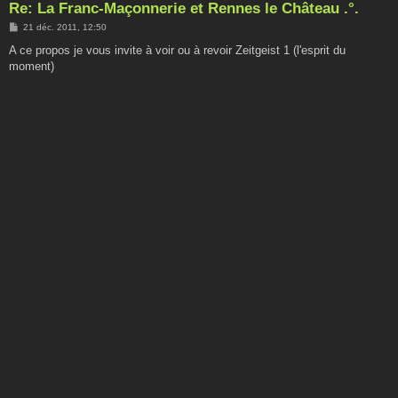
Re: La Franc-Maçonnerie et Rennes le Château .°.
M
21 déc. 2011, 12:50
e
s
A ce propos je vous invite à voir ou à revoir Zeitgeist 1 (l'esprit du
s
moment)
a
g
e