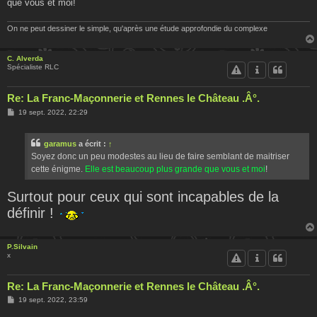
que vous et moi!
On ne peut dessiner le simple, qu'après une étude approfondie du complexe
C. Alverda
Spécialiste RLC
Re: La Franc-Maçonnerie et Rennes le Château .Â°.
M
19 sept. 2022, 22:29
e
s
s
garamus
a écrit :
↑
a
g
Soyez donc un peu modestes au lieu de faire semblant de maitriser
e
cette énigme.
Elle est beaucoup plus grande que vous et moi
!
Surtout pour ceux qui sont incapables de la
définir !
P.Silvain
x
Re: La Franc-Maçonnerie et Rennes le Château .Â°.
M
19 sept. 2022, 23:59
e
s