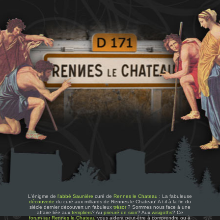
L'énigme de
l'abbé Saunière
curé de
Rennes le Chateau
: La fabuleuse
découverte
du curé aux milliards de Rennes le Chateau! A t-il à la fin du
siècle dernier découvert un fabuleux
trésor
? Sommes nous face à une
affaire liée aux
templiers
? Au
prieuré de sion
? Aux
wisigoths
? Ce
forum sur Rennes le Chateau
vous aidera peut-être à comprendre ou à