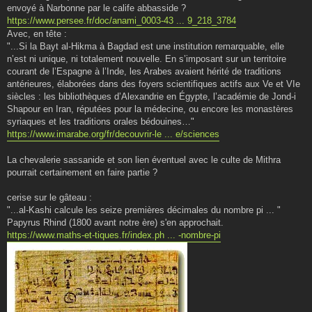
envoyé à Narbonne par le calife abbasside ?
https://www.persee.fr/doc/anami_0003-43 ... 9_218_3784
Avec, en tête :
"...Si la Bayt al-Hikma à Bagdad est une institution remarquable, elle
n’est ni unique, ni totalement nouvelle. En s’imposant sur un territoire
courant de l’Espagne à l’Inde, les Arabes avaient hérité de traditions
antérieures, élaborées dans des foyers scientifiques actifs aux Ve et VIe
siècles : les bibliothèques d’Alexandrie en Égypte, l’académie de Jond-i
Shapour en Iran, réputées pour la médecine, ou encore les monastères
syriaques et les traditions orales bédouines…"
https://www.imarabe.org/fr/decouvrir-le ... e/sciences
La chevalerie sassanide et son lien éventuel avec le culte de Mithra
pourrait certainement en faire partie ?
cerise sur le gâteau :
"...al-Kashi calcule les seize premières décimales du nombre pi ... "
Papyrus Rhind (1800 avant notre ère) s'en approchait.
https://www.maths-et-tiques.fr/index.ph ... -nombre-pi