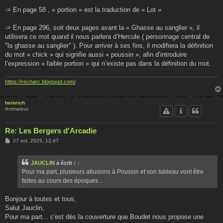
-> En page 58 , « portion » est la traduction de « Lot »
-> En page 296, soit deux pages avant la « Ghasse au sanglier », il
utilisera ce mot quand il nous parlera d’Hercule ( personnage central de
"la ghasse au sanglier" ). Pour arriver à ses fins, il modifiera la définition
du mot « chick » qui signifie aussi « poussin », afin d’introduire
l’expression « faible portion » qui n’existe pas dans la définition du mot.
https://recharc.blogspot.com/
heinrich
Animateur
Re: Les Bergers d'Arcadie
M
27 oct. 2025, 12:47
e
s
s
JAUCLIN
a écrit :
↑
a
g
Pour ma part, plusieurs allusions à Poussin et son tableau vont être
e
faites au cours des époques...
Bonjour à toutes et tous,
Salut Jauclin,
Pour ma part... c'est dès la couverture que Boudet nous propose une