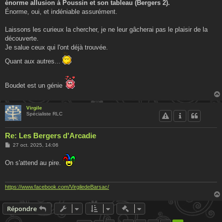
énorme allusion à Poussin et son tableau (Bergers 2).
Énorme, oui, et indéniable assurément.
Laissons les curieux la chercher, je ne leur gâcherai pas le plaisir de la
découverte.
Je salue ceux qui l'ont déjà trouvée.
Quant aux autres...
Boudet est un génie
Virgile
Spécialiste RLC
Re: Les Bergers d'Arcadie
M
27 oct. 2025, 14:06
e
s
On s'attend au pire.
s
a
g
e
https://www.facebook.com/VirgiledeBarsac/
Actions rapides de modératio
Répondre