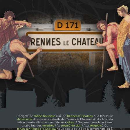
L'énigme de
l'abbé Saunière
curé de
Rennes le Chateau
: La fabuleuse
découverte
du curé aux milliards de Rennes le Chateau! A t-il à la fin du
siècle dernier découvert un fabuleux
trésor
? Sommes nous face à une
affaire liée aux
templiers
? Au
prieuré de sion
? Aux
wisigoths
? Ce
forum sur Rennes le Chateau
vous aidera peut-être à comprendre ou à