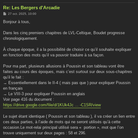
Re: Les Bergers d'Arcadie
M
27 oct. 2025, 10:00
e
s
Bonjour à tous,
s
a
g
Dans les cinq premiers chapitres de LVL-Celtique, Boudet progresse
e
chronologiquement.
À chaque époque, il a la possibilité de choisir ce qu’il souhaite expliquer
en fonction des mots qu’il va pouvoir traduire à sa façon.
Pour ma part, plusieurs allusions à Poussin et son tableau vont être
faites au cours des époques, mais c’est surtout sur deux sous-chapitres
qu’il le fait :
→ Essentiellement dans le II-4 ( mais pas que ) pour expliquer Poussin
en français
→ Le VIII-3 pour expliquer Poussin en anglais
Voir page 416 du document :
https://drive.google.com/file/d/1KUk4Jc ... -C1SR/view
Le sujet étant identique ( Poussin et son tableau ), il va créer un lien entre
ces deux parties, à l’aide de mots qui ne seront utilisés qu’à cette
occasion.Le mot-relai principal utilisé sera « portion », mot que l’on
trouve uniquement sur deux pages : 58 et 296.