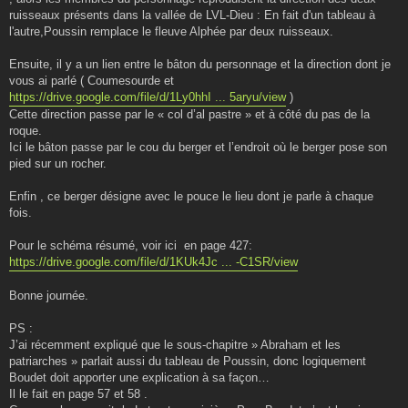
ruisseaux présents dans la vallée de LVL-Dieu : En fait d'un tableau à
l'autre,Poussin remplace le fleuve Alphée par deux ruisseaux.
Ensuite, il y a un lien entre le bâton du personnage et la direction dont je
vous ai parlé ( Coumesourde et
https://drive.google.com/file/d/1Ly0hhI ... 5aryu/view
)
Cette direction passe par le « col d’al pastre » et à côté du pas de la
roque.
Ici le bâton passe par le cou du berger et l’endroit où le berger pose son
pied sur un rocher.
Enfin , ce berger désigne avec le pouce le lieu dont je parle à chaque
fois.
Pour le schéma résumé, voir ici en page 427:
https://drive.google.com/file/d/1KUk4Jc ... -C1SR/view
Bonne journée.
PS :
J’ai récemment expliqué que le sous-chapitre » Abraham et les
patriarches » parlait aussi du tableau de Poussin, donc logiquement
Boudet doit apporter une explication à sa façon…
Il le fait en page 57 et 58 .