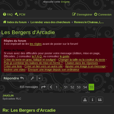
résoudre cette
énigme
.
FAQ
PCM
S’enregistrer
Connexion
Index du forum
Le rendez vous des chercheurs
Rennes le Chateau, Le rendez-vous des chercheurs
Les Bergers d'Arcadie
Règles du forum
Il est impératif de lire
les règles
avant de poster sur le forum!
Aides du forum
Si vous avez des difficultés pour poster votre message (édition, mise en page,
BBcodes...) consultez
la F.A.Q.
ou consultez
le guide
:
Créer du texte en gras, italique et souligné
-
Changer la taille ou la couleur du texte
-
Puis-je combiner les balises de mise en forme ?
-
Citation dans les réponses
-
Créer une liste
-
Créer un lien vers un autre site
-
Ajouter une image à un message
-
Insérer une video
-
Envoyer une image depuis son ordinateur
Répondre
Page
55
1
sur
55
51
52
53
54
55
815 messages
Précédente
…
JAUCLIN
Spécialiste RLC
Re: Les Bergers d'Arcadie