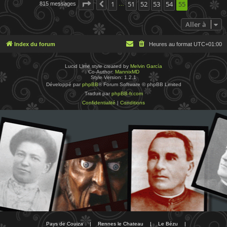
Page
55
1
sur
55
51
52
53
54
55
815 messages
Précédente
…
Aller à
Index du forum
Heures au format
UTC+01:00
Lucid Lime style created by
Melvin García
Co-Author:
MannixMD
Style Version: 1.2.1
Développé par
phpBB
® Forum Software © phpBB Limited
Traduit par
phpBB-fr.com
Confidentialité
|
Conditions
Pays de Couiza
|
Rennes le Chateau
|
Le Bézu
|