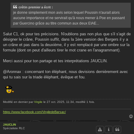
a
g
crétin premier a écrit :
e
je donne simplement mon avis selon lequel Poussin n'aurait alors
aucune importance et ne servirait qu'à nous mener à Poe en passant
par Guercino grâce au titre commun aux deux EIAE...
Salut C1, ok pour tes précisions. N'oublions pas non plus que s'il s'agit de
désigner le crâne, Poussin suffit, dans la 1ère version des Bergers il y a
un crâne et pas dans la deuxième, il y est remplacé par une ombre sur la
formule (dont on peut d'ailleurs tirer le mot crane en l'anagrammant).
Merci aussi pour ton partage et tes interprétations JAUCLIN.
@Aronnax : concernant ton éléphant, nous devisions dernièrement avec
qui tu sais sur la triade éléphant, évêque et fou.
Modifié en dernier par
Virgile
le 27 oct. 2025, 11:34, modifié 1 fois.
https://www.facebook.com/VirgiledeBarsac/
JAUCLIN
Spécialiste RLC