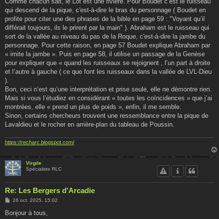
Comme chacun sait, le Lot est une rivière. Pour Boudet c’est le ruisseau
qui descend de la pique, c'est-à-dire le bras du personnage ( Boudet en
profite pour citer une des phrases de la bible en page 59 : "Voyant qu’il
différait toujours, ils le prirent par la main" ). Abraham est le ruisseau qui
sort de la vallée au niveau du pas de la Roque, c'est-à-dire la jambe du
personnage. Pour cette raison, en page 57 Boudet explique Abraham par
« imite la jambe ». Puis en page 58, il utilise un passage de la Genèse
pour expliquer que « quand les ruisseaux se rejoignent , l’un part à droite
et l’autre à gauche ( ce que font les ruisseaux dans la vallée de LVL-Dieu
).
Bon, ceci n’est qu’une interprétation et prise seule, elle ne démontre rien.
Mais si vous l’étudiez en considérant « toutes les coïncidences » que j’ai
montrées, elle « prend un plus de poids », enfin, il me semble.
Sinon, certains chercheurs trouvent une ressemblance entre la pique de
Lavaldieu et le rocher en arrière-plan du tableau de Poussin.
https://recharc.blogspot.com/
Virgile
Spécialiste RLC
Re: Les Bergers d'Arcadie
M
26 oct. 2025, 15:02
e
s
Bonjour à tous,
s