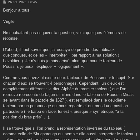
M
26 oct. 2025, 08:45
e
s
Bonjour à tous,
s
a
g
Virgile,
e
Ne souhaitant pas esquiver ta question, voici quelques éléments de
réponse.
D’abord, il faut savoir que j’ai essayé de prendre des tableaux
quelconques, et de les « interpréter » par rapport à ma solution (
Lavaldieu ). Je n’y suis jamais arrivé, alors que pour le tableau de
Poussin, je peux l’expliquer « logiquement ».
Comme vous savez, il existe deux tableaux de Poussin sur le sujet. Sur
chacun d’eux se trouvent 4 personnages. Cependant l’un d’eux est
complètement différent : le dieu Alphée du premier tableau ( que l’on
retrouve représenté de façon similaire dans le tableau de Poussin:Midas
se lavant dans le pactole de 1627 ), est remplacé dans le deuxième
tableau par un personnage qui nous regarde et qui prend une position
particulière ( le barbu en face, lui est « presque » symétrique, "à la
position du bras près" …).
Il se trouve que si l’on prend la représentation inversée du tableau (
comme celle de Shugborough qui semble elle aussi interpréter le tableau )
, alors les membres du personnage reproduisent la direction des deux