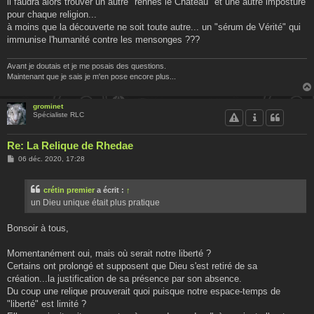
il faudra alors trouver un autre "rennes le Château" et une autre imposture
pour chaque religion...
à moins que la découverte ne soit toute autre... un "sérum de Vérité" qui
immunise l'humanité contre les mensonges ???
Avant je doutais et je me posais des questions.
Maintenant que je sais je m'en pose encore plus...
grominet
Spécialiste RLC
Re: La Relique de Rhedae
M
06 déc. 2020, 17:28
e
s
s
crétin premier
a écrit :
↑
a
g
un Dieu unique était plus pratique
e
Bonsoir à tous,
Momentanément oui, mais où serait notre liberté ?
Certains ont prolongé et supposent que Dieu s'est retiré de sa
création...la justification de sa présence par son absence.
Du coup une relique prouverait quoi puisque notre espace-temps de
"liberté" est limité ?