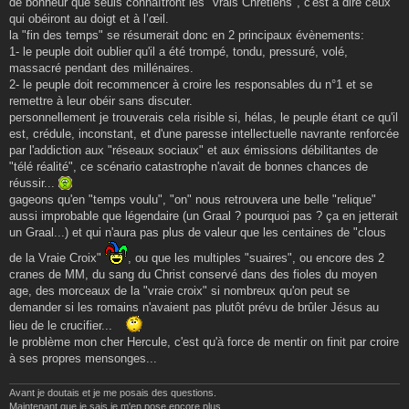
de bonheur que seuls connaîtront les "vrais Chrétiens", c'est à dire ceux
qui obéiront au doigt et à l’œil.
la "fin des temps" se résumerait donc en 2 principaux évènements:
1- le peuple doit oublier qu'il a été trompé, tondu, pressuré, volé,
massacré pendant des millénaires.
2- le peuple doit recommencer à croire les responsables du n°1 et se
remettre à leur obéir sans discuter.
personnellement je trouverais cela risible si, hélas, le peuple étant ce qu'il
est, crédule, inconstant, et d'une paresse intellectuelle navrante renforcée
par l'addiction aux "réseaux sociaux" et aux émissions débilitantes de
"télé réalité", ce scénario catastrophe n'avait de bonnes chances de
réussir...
gageons qu'en "temps voulu", "on" nous retrouvera une belle "relique"
aussi improbable que légendaire (un Graal ? pourquoi pas ? ça en jetterait
un Graal...) et qui n'aura pas plus de valeur que les centaines de "clous
de la Vraie Croix"
, ou que les multiples "suaires", ou encore des 2
cranes de MM, du sang du Christ conservé dans des fioles du moyen
age, des morceaux de la "vraie croix" si nombreux qu'on peut se
demander si les romains n'avaient pas plutôt prévu de brûler Jésus au
lieu de le crucifier...
le problème mon cher Hercule, c'est qu'à force de mentir on finit par croire
à ses propres mensonges...
Avant je doutais et je me posais des questions.
Maintenant que je sais je m'en pose encore plus...