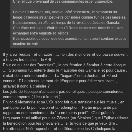
Une relique provenant de ces communautés est envisageable.
Pour les 2 messies, oui, mais du côté "essénien", le Menahem du
temps d'Hérode s'était peut-être considéré comme l'un de ces messies.
Nous sommes, en effet, au temps de la révolte de Juda de Gamala.
Ceci étant cet aspect était connu à Rome notamment dans le cas des
échanges entre Auguste et Hérode.
Il est possible, du coup, que des aspects romains aient contaminé cette
manière de voir.
Il y a eu Teudas , et un autre ..... non des moindres et qui passe souvent
à travers les mailles , le ARI ....
Pour ce qui est des "messies" , la prolifération à flamber à cette époque
.... Stéphanos fut enterré dans le mausolée des Gamaliel et pour cause ,
il était de la même famille ..... La "bagarre" entre Justus , et FJ est
connue . FJ a attendu la mort de l'Empereur pour éditer ses livres ,
qu'avait il donc à craindre ?
Les juifs de l'époque n'utilisaient pas de reliques , puisque considérées
comme impures ( liées à la mort )...
Philon d'Alexandrie et sa LXX n'ont fait que transiger sur les rituels , en
particulier sur la purification et la rédemption . Partie importante par
rapport au commandement du "tu ne tueras point" . C'est grâce à
l'argument rituel utilisé pour les Zélotes (ou Sicaires ) que l'Eglise utilisera
la bénédiction pour les chevaliers ... si tu vois ce que je veux dire ...
En attendant Noël approche , et on fêtera selon les Catholiques la