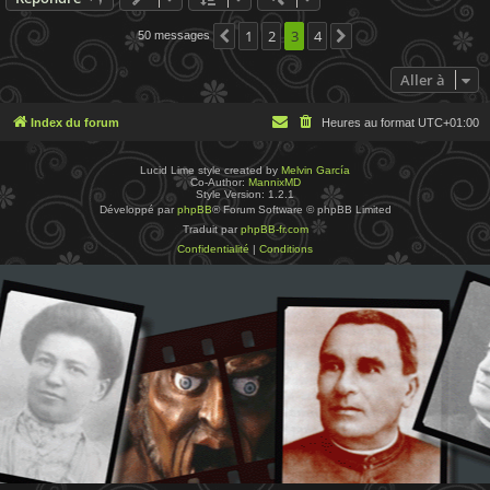
1
2
3
4
50 messages
Précédente
Suivante
Aller à
Index du forum
Heures au format
UTC+01:00
Lucid Lime style created by
Melvin García
Co-Author:
MannixMD
Style Version: 1.2.1
Développé par
phpBB
® Forum Software © phpBB Limited
Traduit par
phpBB-fr.com
Confidentialité
|
Conditions