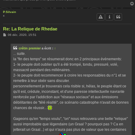
P.Silvain
x
Re: La Relique de Rhedae
M
06 déc. 2020, 15:51
e
s
s
crétin premier
a écrit :
↑
a
g
... suite.
e
la "fin des temps" se résumerait donc en 2 principaux évènements:
1- le peuple doit oublier qu'il a été trompé, tondu, pressuré, volé,
massacré pendant des millénaires.
2- le peuple doit recommencer à croire les responsables du n°1 et se
remettre à leur obéir sans discuter.
personnellement je trouverais cela risible si, hélas, le peuple étant ce
qu'il est, crédule, inconstant, et d'une paresse intellectuelle navrante
renforcée par l'addiction aux "réseaux sociaux" et aux émissions
débilitantes de "télé réalité", ce scénario catastrophe n'avait de bonnes
chances de réussir...
Gageons qu'en "temps voulu", "on" nous retrouvera une belle "relique"
aussi improbable que légendaire (un Graal ? pourquoi pas ? Ca en
jetterait un Graal...) et qui n'aura pas plus de valeur que les centaines