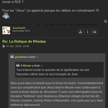
terrain à RLB ?
Pour les "Jésus" j'ai apprécié puisque les rabbins en connaîtraient 70
Jasmina31
Spécialiste RLC
Re: La Relique de Rhedae
M
07 déc. 2020, 10:38
e
s
s
grominet
a écrit :
↑
a
g
e
P.Silvain
a écrit :
↑
Tout d'abord existe la querelle de la signification du mot
Nazoréen utilisé dans le seul évangile de Jean
Mais aussi dans le talmud sous la forme Ha Notzri. Vraisemblablement
ceux qui considéraient que Jésus était le Messie mais continuaient à
suivre la torah (église de Jérusalem ?) avec une interrogation pour les
disciples "hellènes" dont Stephanos (Etienne) obligés de fuir très tôt.
Flavius Josephe, comme Philon d'Alexandrie, n'en parle pas car y faire
référence était proscrit.