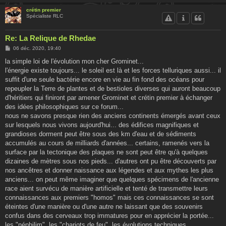
crétin premier
Spécialiste RLC
Re: La Relique de Rhedae
M
06 déc. 2020, 19:40
e
s
la simple loi de l'évolution mon cher Grominet...
s
l'énergie existe toujours... le soleil est là et les forces telluriques aussi... il
a
g
suffit d'une seule bactérie encore en vie au fin fond des océans pour
e
repeupler la Terre de plantes et de bestioles diverses qui auront beaucoup
d'héritiers qui finiront par amener Grominet et crétin premier à échanger
des idées philosophiques sur ce forum...
nous ne savons presque rien des anciens continents émergés avant ceux
sur lesquels nous vivons aujourd'hui... des édifices magnifiques et
grandioses dorment peut être sous des km d'eau et de sédiments
accumulés au cours de milliards d'années... certains, ramenés vers la
surface par la tectonique des plaques ne sont peut être qu'à quelques
dizaines de mètres sous nos pieds... d'autres ont pu être découverts par
nos ancêtres et donner naissance aux légendes et aux mythes les plus
anciens... on peut même imaginer que quelques spécimens de l'ancienne
race aient survécu de manière artificielle et tenté de transmettre leurs
connaissances aux premiers "homos" mais ces connaissances se sont
éteintes d'une manière ou d'une autre ne laissant que des souvenirs
confus dans des cerveaux trop immatures pour en apprécier la portée...
les "néphilim", les "chariots de feu", les évolutions techniques