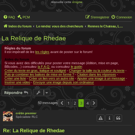
résoudre cette
énigme
.
FAQ
PCM
S’enregistrer
Connexion
Index du forum
Le rendez vous des chercheurs
Rennes le Chateau, Le rendez-vous des chercheurs
La Relique de Rhedae
Règles du forum
Il est impératif de lire
les règles
avant de poster sur le forum!
Aides du forum
Si vous avez des difficultés pour poster votre message (édition, mise en page,
BBcodes...) consultez
la F.A.Q.
ou consultez
le guide
:
Créer du texte en gras, italique et souligné
-
Changer la taille ou la couleur du texte
-
Puis-je combiner les balises de mise en forme ?
-
Citation dans les réponses
-
Créer une liste
-
Créer un lien vers un autre site
-
Ajouter une image à un message
-
Insérer une video
-
Envoyer une image depuis son ordinateur
Répondre
1
2
3
4
50 messages
Précédente
Suivante
crétin premier
Spécialiste RLC
Re: La Relique de Rhedae