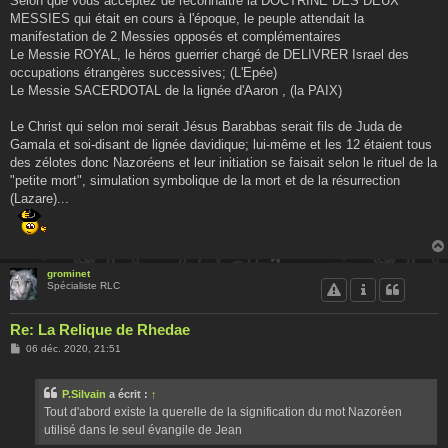
Selon que vous acceptez de reconnaitre la DOCTRINE DES DEUX
MESSIES qui était en cours à l'époque, le peuple attendait la
manifestation de 2 Messies opposés et complémentaires
Le Messie ROYAL, le héros guerrier chargé de DELIVRER Israel des
occupations étrangères successives; (L'Epée)
Le Messie SACERDOTAL de la lignée d'Aaron , (la PAIX)
Le Christ qui selon moi serait Jésus Barabbas serait fils de Juda de
Gamala et soi-disant de lignée davidique; lui-même et les 12 étaient tous
des zélotes donc Nazoréens et leur initiation se faisait selon le rituel de la
"petite mort", simulation symbolique de la mort et de la résurrection
(Lazare)...
grominet
Spécialiste RLC
Re: La Relique de Rhedae
M
06 déc. 2020, 21:51
e
s
s
P.Silvain
a écrit :
↑
a
g
Tout d'abord existe la querelle de la signification du mot Nazoréen
e
utilisé dans le seul évangile de Jean