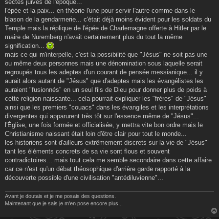
g
sectes juives de l'époque...
e
l'épée et la paix... en théorie l'une pour servir l'autre comme dans le
blason de la gendarmerie... c'était déjà moins évident pour les soldats du
Temple mais la réplique de l'épée de Charlemagne offerte à Hitler par le
maire de Nuremberg n'avait certainement plus du tout la même
signification...
mais ce qui m'interpelle, c'est la possibilité que "Jésus" ne soit pas une
ou même deux personnes mais une dénomination sous laquelle serait
regroupés tous les adeptes d'un courant de pensée messianique... il y
aurait alors autant de "Jésus" que d'adeptes mais les évangélistes les
auraient "fusionnés" en un seul fils de Dieu pour donner plus de poids à
cette religion naissante... cela pourrait expliquer les "frères" de "Jésus"
ainsi que les premiers "couacs" dans les évangiles et les interprétations
divergentes qui apparurent très tôt sur l'essence même de "Jésus"...
l'Église, une fois formée et officialisée, y mettra vite bon ordre mais le
Christianisme naissant était loin d'être clair pour tout le monde...
les historiens sont d'ailleurs extrêmement discrets sur la vie de "Jésus"
tant les éléments concrets de sa vie sont flous et souvent
contradictoires... mais tout cela me semble secondaire dans cette affaire
car ce n'est qu'un débat théosophique d'arrière garde rapporté à la
découverte possible d'une civilisation "antédiluvienne"...
Avant je doutais et je me posais des questions.
Maintenant que je sais je m'en pose encore plus...