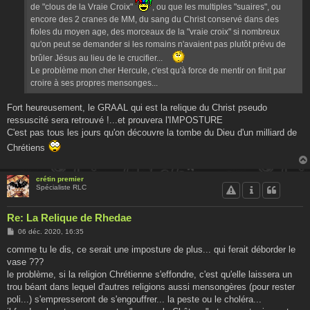
de "clous de la Vraie Croix"
, ou que les multiples "suaires", ou
encore des 2 cranes de MM, du sang du Christ conservé dans des
fioles du moyen age, des morceaux de la "vraie croix" si nombreux
qu'on peut se demander si les romains n'avaient pas plutôt prévu de
brûler Jésus au lieu de le crucifier...
Le problème mon cher Hercule, c'est qu'à force de mentir on finit par
croire à ses propres mensonges...
Fort heureusement, le GRAAL qui est la relique du Christ pseudo
ressuscité sera retrouvé !...et prouvera l'IMPOSTURE
C'est pas tous les jours qu'on découvre la tombe du Dieu d'un milliard de
Chrétiens
crétin premier
Spécialiste RLC
Re: La Relique de Rhedae
M
06 déc. 2020, 16:35
e
s
comme tu le dis, ce serait une imposture de plus... qui ferait déborder le
s
vase ???
a
g
le problème, si la religion Chrétienne s'effondre, c'est qu'elle laissera un
e
trou béant dans lequel d'autres religions aussi mensongères (pour rester
poli...) s'empresseront de s'engouffrer... la peste ou le choléra...