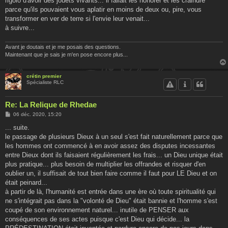
rigolo d'avoir des jouets vivants... il fallait les honorer et les craindre
parce qu'ils pouvaient vous aplatir en moins de deux ou, pire, vous
transformer en ver de terre si l'envie leur venait...
à suivre...
Avant je doutais et je me posais des questions.
Maintenant que je sais je m'en pose encore plus...
crétin premier
Spécialiste RLC
Re: La Relique de Rhedae
M
06 déc. 2020, 15:20
e
s
... suite.
s
le passage de plusieurs Dieux à un seul s'est fait naturellement parce que
a
g
les hommes ont commencé à en avoir assez des disputes incessantes
e
entre Dieux dont ils faisaient régulièrement les frais... un Dieu unique était
plus pratique... plus besoin de multiplier les offrandes et risquer d'en
oublier un, il suffisait de tout bien faire comme il faut pour LE Dieu et on
était peinard...
à partir de là, l'humanité est entrée dans une ère où toute spiritualité qui
ne s'intégrait pas dans la "volonté de Dieu" était bannie et l'homme s'est
coupé de son environnement naturel... inutile de PENSER aux
conséquences de ses actes puisque c'est Dieu qui décide... la