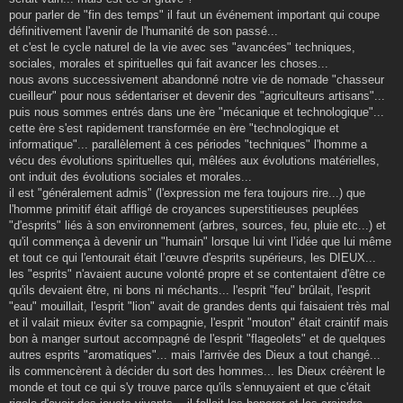
pour parler de "fin des temps" il faut un événement important qui coupe
définitivement l'avenir de l'humanité de son passé...
et c'est le cycle naturel de la vie avec ses "avancées" techniques,
sociales, morales et spirituelles qui fait avancer les choses...
nous avons successivement abandonné notre vie de nomade "chasseur
cueilleur" pour nous sédentariser et devenir des "agriculteurs artisans"...
puis nous sommes entrés dans une ère "mécanique et technologique"...
cette ère s'est rapidement transformée en ère "technologique et
informatique"... parallèlement à ces périodes "techniques" l'homme a
vécu des évolutions spirituelles qui, mêlées aux évolutions matérielles,
ont induit des évolutions sociales et morales...
il est "généralement admis" (l'expression me fera toujours rire...) que
l'homme primitif était affligé de croyances superstitieuses peuplées
"d'esprits" liés à son environnement (arbres, sources, feu, pluie etc...) et
qu'il commença à devenir un "humain" lorsque lui vint l’idée que lui même
et tout ce qui l'entourait était l’œuvre d'esprits supérieurs, les DIEUX...
les "esprits" n'avaient aucune volonté propre et se contentaient d'être ce
qu'ils devaient être, ni bons ni méchants... l'esprit "feu" brûlait, l'esprit
"eau" mouillait, l'esprit "lion" avait de grandes dents qui faisaient très mal
et il valait mieux éviter sa compagnie, l'esprit "mouton" était craintif mais
bon à manger surtout accompagné de l'esprit "flageolets" et de quelques
autres esprits "aromatiques"... mais l'arrivée des Dieux a tout changé...
ils commencèrent à décider du sort des hommes... les Dieux créèrent le
monde et tout ce qui s'y trouve parce qu'ils s'ennuyaient et que c'était