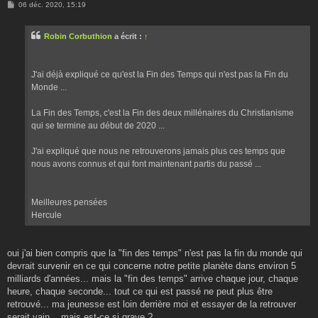
M
06 déc. 2020, 15:19
e
s
s
Robin Corbuthion
a écrit :
↑
a
g
e
J'ai déjà expliqué ce qu'est la Fin des Temps qui n'est pas la Fin du
Monde ...
La Fin des Temps, c'est la Fin des deux millénaires du Christianisme
qui se termine au début de 2020 ...
J'ai expliqué que nous ne retrouverons jamais plus ces temps que
nous avons connus et qui font maintenant partis du passé ...
Meilleures pensées
Hercule
oui j'ai bien compris que la "fin des temps" n'est pas la fin du monde qui
devrait survenir en ce qui concerne notre petite planète dans environ 5
milliards d'années... mais la "fin des temps" arrive chaque jour, chaque
heure, chaque seconde... tout ce qui est passé ne peut plus être
retrouvé... ma jeunesse est loin derrière moi et essayer de la retrouver
serait vain... mais est-ce si grave ?