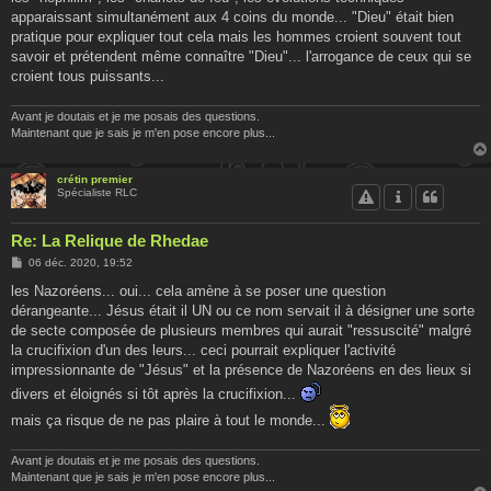
apparaissant simultanément aux 4 coins du monde... "Dieu" était bien
pratique pour expliquer tout cela mais les hommes croient souvent tout
savoir et prétendent même connaître "Dieu"... l'arrogance de ceux qui se
croient tous puissants...
Avant je doutais et je me posais des questions.
Maintenant que je sais je m'en pose encore plus...
crétin premier
Spécialiste RLC
Re: La Relique de Rhedae
M
06 déc. 2020, 19:52
e
s
les Nazoréens... oui... cela amène à se poser une question
s
dérangeante... Jésus était il UN ou ce nom servait il à désigner une sorte
a
g
de secte composée de plusieurs membres qui aurait "ressuscité" malgré
e
la crucifixion d'un des leurs... ceci pourrait expliquer l'activité
impressionnante de "Jésus" et la présence de Nazoréens en des lieux si
divers et éloignés si tôt après la crucifixion...
mais ça risque de ne pas plaire à tout le monde...
Avant je doutais et je me posais des questions.
Maintenant que je sais je m'en pose encore plus...