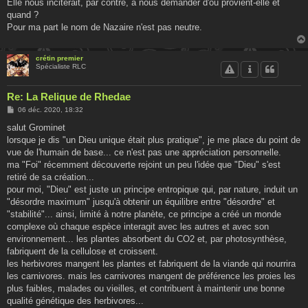
Elle nous inciterait, par contre, à nous demander d'où provient-elle et
quand ?
Pour ma part le nom de Nazaire n'est pas neutre.
crétin premier
Spécialiste RLC
Re: La Relique de Rhedae
M
06 déc. 2020, 18:32
e
s
salut Grominet
s
lorsque je dis "un Dieu unique était plus pratique", je me place du point de
a
g
vue de l'humain de base... ce n'est pas une appréciation personnelle.
e
ma "Foi" récemment découverte rejoint un peu l'idée que "Dieu" s'est
retiré de sa création...
pour moi, "Dieu" est juste un principe entropique qui, par nature, induit un
"désordre maximum" jusqu'à obtenir un équilibre entre "désordre" et
"stabilité"... ainsi, limité à notre planète, ce principe a créé un monde
complexe où chaque espèce interagit avec les autres et avec son
environnement... les plantes absorbent du CO2 et, par photosynthèse,
fabriquent de la cellulose et croissent.
les herbivores mangent les plantes et fabriquent de la viande qui nourrira
les carnivores. mais les carnivores mangent de préférence les proies les
plus faibles, malades ou vieilles, et contribuent à maintenir une bonne
qualité génétique des herbivores...