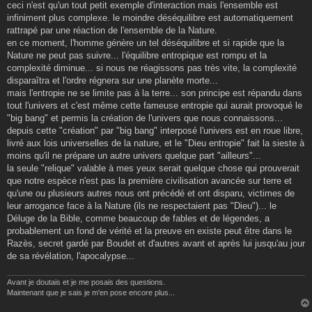
ceci n'est qu'un tout petit exemple d'interaction mais l'ensemble est
infiniment plus complexe. le moindre déséquilibre est automatiquement
rattrapé par une réaction de l'ensemble de la Nature.
en ce moment, l'homme génère un tel déséquilibre et si rapide que la
Nature ne peut pas suivre... l'équilibre entropique est rompu et la
complexité diminue... si nous ne réagissons pas très vite, la complexité
disparaîtra et l'ordre régnera sur une planète morte...
mais l'entropie ne se limite pas à la terre... son principe est répandu dans
tout l'univers et c'est même cette fameuse entropie qui aurait provoqué le
"big bang" et permis la création de l'univers que nous connaissons...
depuis cette "création" par "big bang" interposé l'univers est en roue libre,
livré aux lois universelles de la nature, et le "Dieu entropie" fait la sieste à
moins qu'il ne prépare un autre univers quelque part "ailleurs"...
la seule "relique" valable à mes yeux serait quelque chose qui prouverait
que notre espèce n'est pas la première civilisation avancée sur terre et
qu'une ou plusieurs autres nous ont précédé et ont disparu, victimes de
leur arrogance face à la Nature (ils ne respectaient pas "Dieu")... le
Déluge de la Bible, comme beaucoup de fables et de légendes, a
probablement un fond de vérité et la preuve en existe peut être dans le
Razès, secret gardé par Boudet et d'autres avant et après lui jusqu'au jour
de sa révélation, l'apocalypse...
Avant je doutais et je me posais des questions.
Maintenant que je sais je m'en pose encore plus...