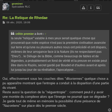
grominet
Spécialiste RLC
Re: La Relique de Rhedae
M
06 déc. 2020, 19:06
e
s
s
crétin premier
a écrit :
↑
a
g
la seule "relique" valable à mes yeux serait quelque chose qui
e
prouverait que notre espèce n'est pas la première civilisation avancée
sur terre et qu'une ou plusieurs autres nous ont précédé et ont disparu,
victimes de leur arrogance face à la Nature (ils ne respectaient pas
"Dieu")... le Déluge de la Bible, comme beaucoup de fables et de
légendes, a probablement un fond de vérité et la preuve en existe peut
être dans le Razès, secret gardé par Boudet et d'autres avant et après
lui jusqu'au jour de sa révélation, l'apocalypse...
Oui, effectivement sous les couches dites "diluviennes" quelque chose a
pu apparaître montrant que l'entropie a conduit à la disparition d'une partie
du vivant.
Reste aussi la question de la "néguentropie" : comment peut-il y avoir
une montée du complexe alors que l'énergie ne pourrait que se dégrader ?
Je garde tout de même en mémoire la possibilité d'une présence de
"Nazoréens" sur place dés le premier siècle.