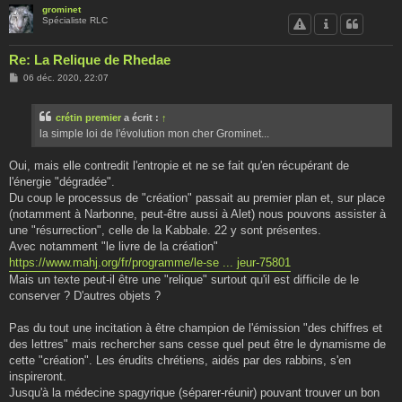
grominet
Spécialiste RLC
Re: La Relique de Rhedae
M
06 déc. 2020, 22:07
e
s
s
crétin premier
a écrit :
↑
a
g
la simple loi de l'évolution mon cher Grominet...
e
Oui, mais elle contredit l'entropie et ne se fait qu'en récupérant de
l'énergie "dégradée".
Du coup le processus de "création" passait au premier plan et, sur place
(notamment à Narbonne, peut-être aussi à Alet) nous pouvons assister à
une "résurrection", celle de la Kabbale. 22 y sont présentes.
Avec notamment "le livre de la création"
https://www.mahj.org/fr/programme/le-se ... jeur-75801
Mais un texte peut-il être une "relique" surtout qu'il est difficile de le
conserver ? D'autres objets ?
Pas du tout une incitation à être champion de l'émission "des chiffres et
des lettres" mais rechercher sans cesse quel peut être le dynamisme de
cette "création". Les érudits chrétiens, aidés par des rabbins, s'en
inspireront.
Jusqu'à la médecine spagyrique (séparer-réunir) pouvant trouver un bon