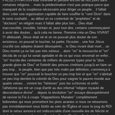
PRÉDESTINATION était inventée et perdure encore de nos jours dans
certaines religions... mais la prédestination n'est pas pratique parce que
manquant de la souplesse nécessaire pour diriger un peuple... il fallait
donc créer une organisation capable de faire souffler le "vent Divin" dans
le sens souhaité... au début on se contentait de "prophètes" et de
"docteurs" en religion mais il fallait aller plus loin... Dieu était
inaccessible, invisible, lointain et, pour tout dire, certains commençaient
à avoir des doutes... qu'à cela ne tienne, l'homme créa un Dieu VIVANT
!!! allelouiah, Jésus était né et on ne pouvait plus douter de son
existence, on pouvait le toucher, lui parler, l'écouter... une fois Jésus
crucifié ses adeptes étaient désespérés... le Dieu vivant était mort... un
Dieu mortel ça ne fait pas très sérieux... alors "on" le ressuscita et "on"
décida de ce qui lui serait agréable et de ce qui vous enverrait en enfer...
"on" trucida des centaines de milliers de pauvres types pour la "plus
grande gloire de Dieu" et l'intérêt des princes chrétiens jusqu'à en faire un
peu trop... le peuple, bien que pas très malin par définition, commença à
trouver que "on" poussait le bouchon un peu trop loin et que "on" s'abritait
un peu trop derrière la volonté de Dieu pour saigner le pauvre monde aux
quatre veines... vinrent les "hérésies" puis les schismes et enfin
l'athéisme qui mit un coup d'arrêt au duo infernal "religion royauté de
descendance divine"... depuis la révolution "on" essaye désespérément
de raviver la Foi à coups "d'apparitions Mariales" complètement
bidonnées qui nous promettent les pires avanies si nous ne retournons
pas immédiatement nous blottir au sein de l'Église et sous le joug du ROI
dont le retour annoncé est indissociable d'une nouvelle ère de félicité et