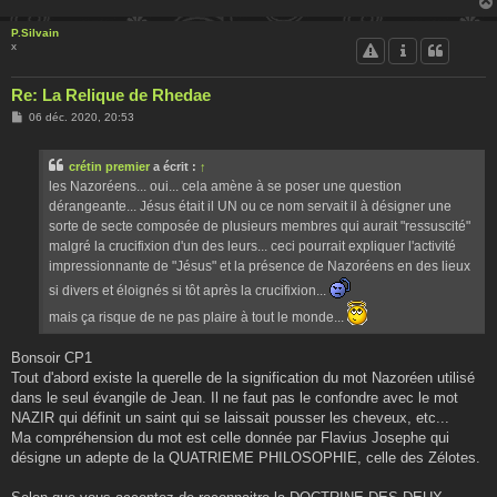
P.Silvain
x
Re: La Relique de Rhedae
M
06 déc. 2020, 20:53
e
s
s
crétin premier
a écrit :
↑
a
g
les Nazoréens... oui... cela amène à se poser une question
e
dérangeante... Jésus était il UN ou ce nom servait il à désigner une
sorte de secte composée de plusieurs membres qui aurait "ressuscité"
malgré la crucifixion d'un des leurs... ceci pourrait expliquer l'activité
impressionnante de "Jésus" et la présence de Nazoréens en des lieux
si divers et éloignés si tôt après la crucifixion...
mais ça risque de ne pas plaire à tout le monde...
Bonsoir CP1
Tout d'abord existe la querelle de la signification du mot Nazoréen utilisé
dans le seul évangile de Jean. Il ne faut pas le confondre avec le mot
NAZIR qui définit un saint qui se laissait pousser les cheveux, etc...
Ma compréhension du mot est celle donnée par Flavius Josephe qui
désigne un adepte de la QUATRIEME PHILOSOPHIE, celle des Zélotes.