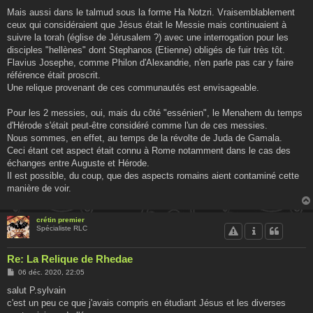
Mais aussi dans le talmud sous la forme Ha Notzri. Vraisemblablement
ceux qui considéraient que Jésus était le Messie mais continuaient à
suivre la torah (église de Jérusalem ?) avec une interrogation pour les
disciples "hellènes" dont Stephanos (Etienne) obligés de fuir très tôt.
Flavius Josephe, comme Philon d'Alexandrie, n'en parle pas car y faire
référence était proscrit.
Une relique provenant de ces communautés est envisageable.
Pour les 2 messies, oui, mais du côté "essénien", le Menahem du temps
d'Hérode s'était peut-être considéré comme l'un de ces messies.
Nous sommes, en effet, au temps de la révolte de Juda de Gamala.
Ceci étant cet aspect était connu à Rome notamment dans le cas des
échanges entre Auguste et Hérode.
Il est possible, du coup, que des aspects romains aient contaminé cette
manière de voir.
crétin premier
Spécialiste RLC
Re: La Relique de Rhedae
M
06 déc. 2020, 22:05
e
s
salut P.sylvain
s
c'est un peu ce que j'avais compris en étudiant Jésus et les diverses
a