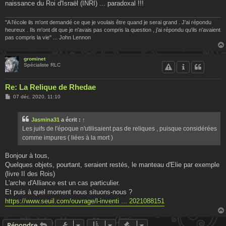
naissance du Roi d'Israël (INRI) ... paradoxal !!!
"A l'école ils m'ont demandé ce que je voulais être quand je serai grand . J'ai répondu
heureux . Ils m'ont dit que je n'avais pas compris la question , j'ai répondu qu'ils n'avaient
pas compris la vie" ... John Lennon
grominet
Spécialiste RLC
Re: La Relique de Rhedae
M
07 déc. 2020, 11:10
e
s
s
Jasmina31
a écrit :
↑
a
g
Les juifs de l'époque n'utilisaient pas de reliques , puisque considérées
e
comme impures ( liées à la mort )
Bonjour à tous,
Quelques objets, pourtant, seraient restés, le manteau d'Elie par exemple
(livre II des Rois)
L'arche d'Alliance est un cas particulier.
Et puis à quel moment nous situons-nous ?
https://www.seuil.com/ouvrage/l-inventi ... 2021088151
Actions rapides de modératio
Répondre