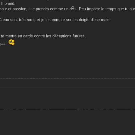
Il prend.
mour et passion, il le prendra comme un dÃ». Peu importe le temps que tu aur
teau sont très rares et je les compte sur les doigts d'une main.
 te mettre en garde contre les déceptions futures.
ipal.