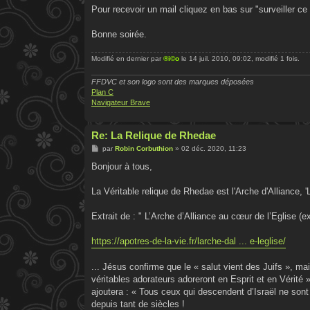
g
Pour recevoir un mail cliquez en bas sur "surveiller ce 
e
Bonne soirée.
Modifié en dernier par
®i©o
le 14 juil. 2010, 09:02, modifié 1 fois.
FFDVC et son logo sont des marques déposées
Plan C
Navigateur Brave
Re: La Relique de Rhedae
M
par
Robin Corbuthion
»
02 déc. 2020, 11:23
e
s
Bonjour à tous,
s
a
g
La Véritable relique de Rhedae est l'Arche d'Alliance, 
e
Extrait de : " L’Arche d’Alliance au cœur de l’Eglise (ex
https://apotres-de-la-vie.fr/larche-dal ... e-leglise/
... Jésus confirme que le « salut vient des Juifs », ma
véritables adorateurs adoreront en Esprit et en Vérité »
ajoutera : « Tous ceux qui descendent d’Israël ne sont 
depuis tant de siècles !