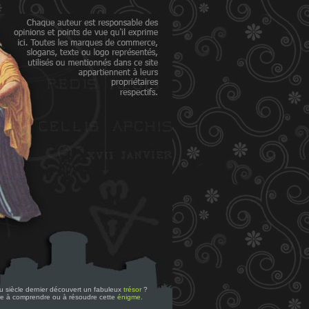
 du siècle dernier découvert un fabuleux
trésor
?
re à comprendre ou à résoudre cette
énigme
.