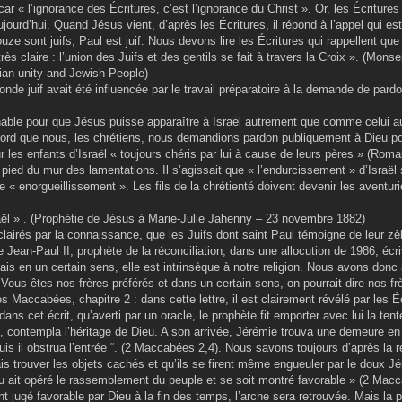
r « l’ignorance des Écritures, c’est l’ignorance du Christ ». Or, les Écritures
ujourd’hui. Quand Jésus vient, d’après les Écritures, il répond à l’appel qui est
 douze sont juifs, Paul est juif. Nous devons lire les Écritures qui rappellent qu
ès claire : l’union des Juifs et des gentils se fait à travers la Croix ». (Mons
ian unity and Jewish People)
nde juif avait été influencée par le travail préparatoire à la demande de pard
rnable pour que Jésus puisse apparaître à Israël autrement que comme celui 
d’abord que nous, les chrétiens, nous demandions pardon publiquement à Dieu po
 les enfants d’Israël « toujours chéris par lui à cause de leurs pères » (Roma
 pied du mur des lamentations. Il s’agissait que « l’endurcissement » d’Israël 
 « enorgueillissement ». Les fils de la chrétienté doivent devenir les aventuri
aël » . (Prophétie de Jésus à Marie-Julie Jahenny – 23 novembre 1882)
éclairés par la connaissance, que les Juifs dont saint Paul témoigne de leur zè
an-Paul II, prophète de la réconciliation, dans une allocution de 1986, écriv
 mais en un certain sens, elle est intrinsèque à notre religion. Nous avons don
Vous êtes nos frères préférés et dans un certain sens, on pourrait dire nos fr
 Maccabées, chapitre 2 : dans cette lettre, il est clairement révélé par les É
ans cet écrit, qu’averti par un oracle, le prophète fit emporter avec lui la tente
é, contempla l’héritage de Dieu. A son arrivée, Jérémie trouva une demeure en
s, puis il obstrua l’entrée “. (2 Maccabées 2,4). Nous savons toujours d’après la r
 trouver les objets cachés et qu’ils se firent même engueuler par le doux Jé
ieu ait opéré le rassemblement du peuple et se soit montré favorable » (2 Macc
 jugé favorable par Dieu à la fin des temps, l’arche sera retrouvée. Mais la p