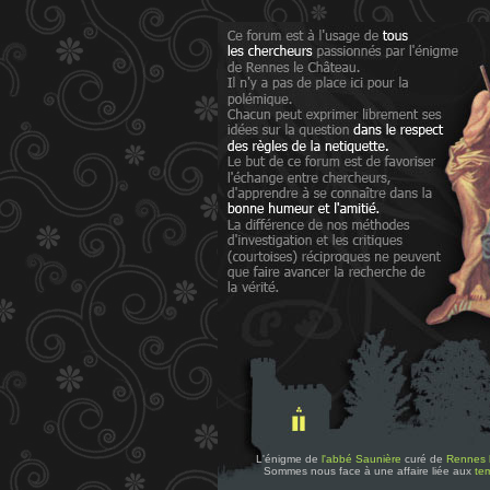
L'énigme de
l'abbé Saunière
curé de
Rennes 
Sommes nous face à une affaire liée aux
tem