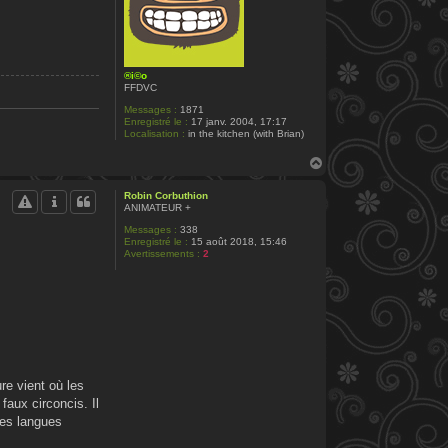
®i©o
FFDVC
Messages :
1871
Enregistré le :
17 janv. 2004, 17:17
Localisation :
in the kitchen (with Brian)
H
a
u
Robin Corbuthion
t
ANIMATEUR +
Messages :
338
Enregistré le :
15 août 2018, 15:46
Avertissements :
2
re vient où les
faux circoncis. Il
des langues