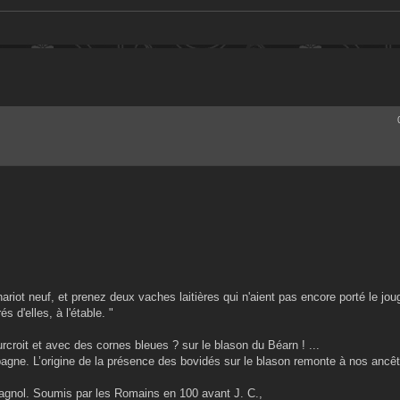
hariot neuf, et prenez deux vaches laitières qui n'aient pas encore porté le jou
s d'elles, à l'étable. "
rcroit et avec des cornes bleues ? sur le blason du Béarn ! ...
spagne. L’origine de la présence des bovidés sur le blason remonte à nos ancêt
pagnol. Soumis par les Romains en 100 avant J. C.,