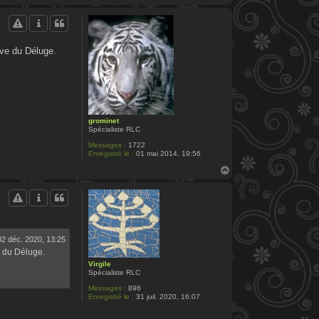
a
u
t
uve du Déluge.
grominet
Spécialiste RLC
Messages :
1722
Enregistré le :
01 mai 2014, 19:56
H
a
u
t
02 déc. 2020, 13:25
e du Déluge.
Virgile
Spécialiste RLC
Messages :
896
Enregistré le :
31 juil. 2020, 16:07