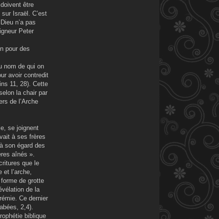
 doivent être
 sur Israël. C’est
e Dieu n’a pas
eigneur Peter
on pour des
au nom de qui on
ur avoir contredit
ins 11, 28). Cette
selon la chair par
ers de l’Arche
le, se joignent
ait à ses frères
c à son égard des
ères aînés ».
critures que le
 et l’arche,
 forme de grotte
évélation de la
rémie. Ce dernier
abées, 2,4).
rophétie biblique