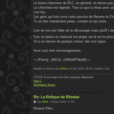
Le brave chercheur de RLC, en général, ne donne pas; 
Le chercheur est égoiste. Tout ce que tu feras avec a
s'en fou.
Les gens qui font vivre cette passion de Rennes le Châ
Tu en fais maintenant partie, compte ce qui reste...
Loin de moi est l'idée de te décourager mais plutÃ´t de
Fais toi plaisir en réalisant ton projet car là est le princ
Si tu as besoin de quelque chose, fais moi signe.
Avec tout mes encouragements,
-= [Pierre] - [RiCo] - [UNDeRT4keR] =-
Modifié en dernier par
®i©o
le 14 juil. 2010, 09:03, modifié 1 fois.
FFDVC et son logo sont des marques déposées
Plan C
Navigateur Brave
Re: La Relique de Rhedae
M
par
®i©o
»
28 juin 2010, 17:44
e
s
Bonjour Elen,
s
a