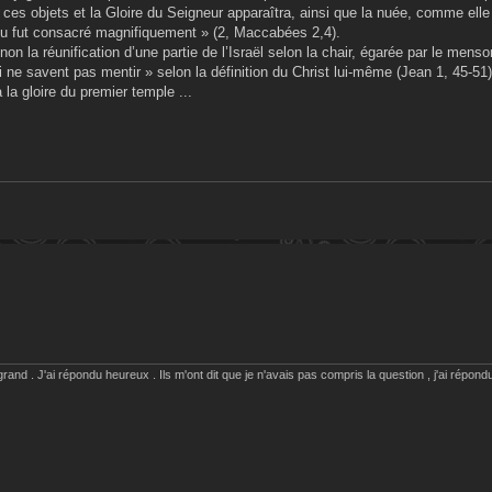
r ces objets et la Gloire du Seigneur apparaîtra, ainsi que la nuée, comme elle
u fut consacré magnifiquement » (2, Maccabées 2,4).
sinon la réunification d’une partie de l’Israël selon la chair, égarée par le men
qui ne savent pas mentir » selon la définition du Christ lui-même (Jean 1, 45-51)
 la gloire du premier temple ...
rand . J'ai répondu heureux . Ils m'ont dit que je n'avais pas compris la question , j'ai répondu