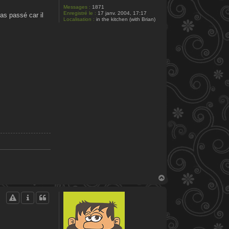
Messages :
1871
Enregistré le :
17 janv. 2004, 17:17
as passé car il
Localisation :
in the kitchen (with Brian)
H
a
u
t