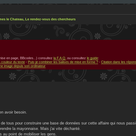
nes le Chateau, Le rendez-vous des chercheurs
 mise en page, BBcodes...) consultez
la F.A.Q.
ou consultez
le guide
:
a couleur du texte
-
Puis-je combiner les balises de mise en forme ?
-
Citation dans les répon
e image depuis son ordinateur
en avoir besoin.
ion de tous pour construire une base de données sur cette affaire qui nous pass
 prendre la mayonnaise. Mais j'ai vite déchanté.
s au point de mobiliser les gens.