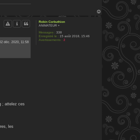
H
a
u
Robin Corbuthion
t
ANIMATEUR +
Messages :
338
Enregistré le :
15 août 2018, 15:46
Avertissements :
2
02 déc. 2020, 11:58
g ; attelez ces
res, les