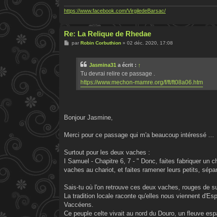
https://www.facebook.com/VirgiledeBarsac/
Re: La Relique de Rhedae
M
par
Robin Corbuthion
»
02 déc. 2020, 17:08
e
s
s
Jasmina31
a écrit :
↑
a
g
Tu devrai relire ce passage .
e
https://www.mechon-mamre.org/f/ft/ft08a06.htm
Bonjour Jasmine,
Merci pour ce passage qui m'a beaucoup intéressé ...
Surtout pour les deux vaches :
I Samuel - Chapitre 6, 7 - " Donc, faites fabriquer un c
vaches au chariot, et faites ramener leurs petits, séparé
Sais-tu où l'on retrouve ces deux vaches, rouges de su
La tradition locale raconte qu'elles nous viennent d'E
Vaccéens.
Ce peuple celte vivait au nord du Douro, un fleuve es