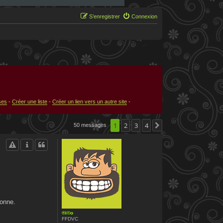
S’enregistrer
Connexion
ses
-
Créer une liste
-
Créer un lien vers un autre site
-
1
2
3
4
50 messages
Suivante
ionne.
®i©o
FFDVC