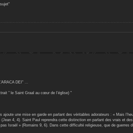
sujet"
'L'ARACA DEI" ...
trait ” le Saint Graal au cœur de l’église) "
is ajoute une mise en garde en parlant des véritables adorateurs : « Mais l’heu
 (Jean 4, 4). Saint Paul reprendra cette distinction en parlant des vrais et des 
pas Israël » (Romains 9, 6). Dans cette difficulté religieuse, que de guerres 