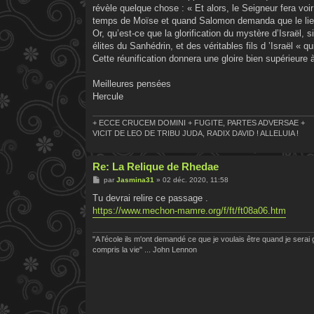
révèle quelque chose : « Et alors, le Seigneur fera voi
temps de Moïse et quand Salomon demanda que le lie
Or, qu’est-ce que la glorification du mystère d’Israël, 
élites du Sanhédrin, et des véritables fils d ’Israël « 
Cette réunification donnera une gloire bien supérieure à
Meilleures pensées
Hercule
+ ECCE CRUCEM DOMINI + FUGITE, PARTES ADVERSAE +
VICIT DE LEO DE TRIBU JUDA, RADIX DAVID ! ALLELUIA !
Re: La Relique de Rhedae
M
par
Jasmina31
»
02 déc. 2020, 11:58
e
s
Tu devrai relire ce passage .
s
https://www.mechon-mamre.org/f/ft/ft08a06.htm
a
g
e
"A l'école ils m'ont demandé ce que je voulais être quand je serai g
compris la vie" ... John Lennon