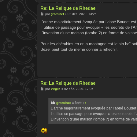
Re: La Relique de Rhedae
M
par
grominet
»
02 déc. 2020, 13:25
e
s
L’arche majoritairement évoquée par l’abbé Boudet es
s
Il utilise ce passage pour évoquer « les secrets de l’A
a
g
L’invention d’une maison (tombe ?) en forme de vaissea
e
Pour les chérubins en or la montagne est le sin haï soi
Bezel peut tout de même donner à réfléchir.
Re: La Relique de Rhedae
M
par
Virgile
»
02 déc. 2020, 17:05
e
s
s
grominet
a écrit :
↑
a
g
L’arche majoritairement évoquée par l’abbé Boudet
e
Il utilise ce passage pour évoquer « les secrets de l
L’invention d’une maison (tombe ?) en forme de vais