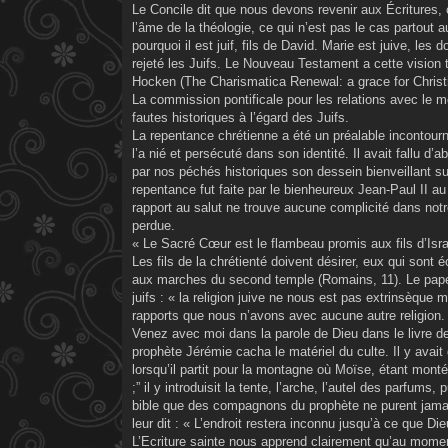
Le Concile dit que nous devons revenir aux Écritures, ca
l’âme de la théologie, ce qui n’est pas le cas partout a
pourquoi il est juif, fils de David. Marie est juive, les
rejeté les Juifs. Le Nouveau Testament a cette vision tr
Hocken (The Charismatica Renewal: a grace for Christ
La commission pontificale pour les relations avec le mo
fautes historiques à l’égard des Juifs.
La repentance chrétienne a été un préalable incontou
l’a nié et persécuté dans son identité. Il avait fallu 
par nos péchés historiques son dessein bienveillant sur
repentance fut faite par le bienheureux Jean-Paul II au
rapport au salut ne trouve aucune complicité dans notre
perdue.
« Le Sacré Cœur est le flambeau promis aux fils d’Isr
Les fils de la chrétienté doivent désirer, eux qui sont 
aux marches du second temple (Romains, 11). Le pape Je
juifs : « la religion juive ne nous est pas extrinsèque
rapports que nous n’avons avec aucune autre religion. 
Venez avec moi dans la parole de Dieu dans le livre des
prophète Jérémie cacha le matériel du culte. Il y avait d
lorsqu’il partit pour la montagne où Moïse, étant mont
;” il y introduisit la tente, l’arche, l’autel des parfum
bible que des compagnons du prophète ne purent jamais
leur dit : « L’endroit restera inconnu jusqu’à ce que D
L’Ecriture sainte nous apprend clairement qu’au moment