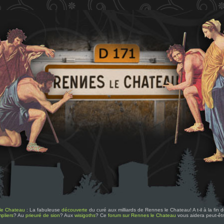
le Chateau
: La fabuleuse
découverte
du curé aux milliards de Rennes le Chateau! A t-il à la fin
pliers
? Au
prieuré de sion
? Aux
wisigoths
? Ce
forum sur Rennes le Chateau
vous aidera peut-êt