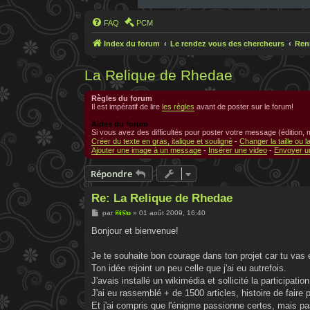
FAQ
PCM
Index du forum
Le rendez vous des chercheurs
Ren
La Relique de Rhedae
Règles du forum
Il est impératif de lire
les règles
avant de poster sur le forum!
Aides du forum
Si vous avez des difficultés pour poster votre message (édition,
Créer du texte en gras, italique et souligné
-
Changer la taille ou l
Ajouter une image à un message
-
Insérer une video
-
Envoyer un
Répondre
Re: La Relique de Rhedae
M
par
®i©o
»
01 août 2009, 16:40
e
s
Bonjour et bienvenue!
s
a
g
Je te souhaite bon courage dans ton projet car tu vas 
e
Ton idée rejoint un peu celle que j'ai eu autrefois.
J'avais installé un wikimédia et sollicité la participat
J'ai eu rassemblé + de 1500 articles, histoire de faire
Et j'ai compris que l'énigme passionne certes, mais pa