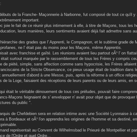
:
 débuts de la Franche- Maçonnerie à Narbonne, fut composé de tout ce qu'il y
t extrêmement important.
vec joie le fait de ce réunir plus intimement à elle, à titre de Maçons, tous le
éducation, leurs manières, leurs sentiments avaient déjà fait admettre sans au
 hiérarchie des grades que l' Apprenti, le Compagnon, et le sublime grade de M
es profanes, ne l' était pas du moins pour les Maçons, même Apprentis.
nisait avec franchise et gaîté. Les réunions avaient lieu partout oÃ¹ l' on flattait
était surtout marquée par le rassemblement de tous les Frères y compris ce
de de piété, simple, sans affection comme sans hypocrisie, les Frères allaien
ranciscains de la Stricte Observance, ce pieux usage était de tradition dans l
 annuellement d'abord à une Messe, puis, après la réforme à un office religieu
iers de la Loge, faisaient des réceptions de leurs parents ou de leurs amis, en 
 qui était le véritable dénouement de tous ces préludes, pouvait faire compren
ancs-Maçons feignaient de s' envelopper n' avait pour objet que de provoquer l
tures du public ".
quis de Chefdebien sera en relation intime avec une Société Lyonnaise à ca
era à Bordeaux et oÃ¹ l'on apprendra les origines de l'homme et sa destiné, 
xprimable.
Amand représentait au Convent de Wilhelmsbad le Prieuré de Montpellier et p
ce de l'Ordre et quel Ordre...