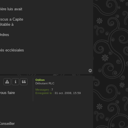
ère luis avait
ciscus a Capite
établie à
Ordres
és ecclésiales
H
a
u
Odilon
t
Débutant RLC
Messages :
7
vous faire
Enregistré le :
31 oct. 2008, 15:59
onseiller