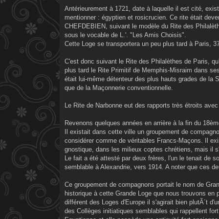
a
g
Antérieurement à 1721, date à laquelle il est cité, exi
e
mentionner : égyptien et rosicrucien. Ce rite était deve
CHEFDEBIEN, suivant le modèle du Rite des Philalèt
sous le vocable de L.'. "Les Amis Choisis".
Cette Loge se transportera un peu plus tard à Paris, 37
C'est donc suivant le Rite des Philalèthes de Paris, qu
plus tard le Rite Primitif de Memphis-Misraim dans 
était lui-même détenteur des plus hauts grades de la 
que de la Maçonnerie conventionnelle.
Le Rite de Narbonne eut des rapports très étroits avec 
Revenons quelques années en arrière à la fin du 18ème
Il existait dans cette ville un groupement de compagno
considérer comme de véritables Francs-Maçons. Il exis
gnostique, dans les milieux coptes chrétiens, mais il s
Le fait a été attesté par deux frères, l'un le tenait de
semblable à Alexandrie, vers 1914. A noter que ces de
Ce groupement de compagnons portait le nom de Grande
historique à cette Grande Loge que nous trouvons en pl
différent des Loges d'Europe il s'agirait bien plutÃ´t
des Collèges initiatiques semblables qui rappellent f