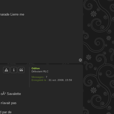
marade Lierre me
H
a
u
Odilon
t
Débutant RLC
Messages :
7
Enregistré le :
31 oct. 2008, 15:59
, oÃ¹ Savalette
 n'avait pas
d par de