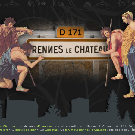
le Chateau
: La fabuleuse
découverte
du curé aux milliards de Rennes le Chateau! A t-il à la fin
pliers
? Au
prieuré de sion
? Aux
wisigoths
? Ce
forum sur Rennes le Chateau
vous aidera peut-êt