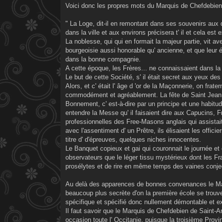
Voici donc les propres mots du Marquis de Chefdebien
" La Loge, dit-il en remontant dans ses souvenirs aux
dans la ville et aux environs précisera t' il et cela es
La noblesse, qui qui en formait la majeur partie, vit a
bourgeoisie aussi honorable qu' ancienne, et que leur 
dans la bonne compagnie.
A cette époque, les Frères... ne connaissaient dans la
Le but de cette Société, s' il était secret aux yeux d
Alors, et c' était l' âge d 'or de la Maçonnerie, on frater
commodément et agréablement. La fête de Saint Jean 
Bonnement, c' est-à-dire par un principe et une habitu
entendre la Messe qu' il faisaient dire aux Capucins, F
professionnelles des Free-Masons anglais qui assistait
avec l'assentiment d' un Prêtre, ils élisaient les offic
titre d' d'épreuves, quelques niches innocentes.
Le Banquet copieux et gai qui couronnait le journée et
observateurs que le léger tissu mystérieux dont les Fr
prosélytes et de rire en même temps des vaines conjec
Au delà des apparences de bonnes convenances le Mar
beaucoup plus secrète d'on la première école se trouv
spécifique et spécifié donc nullement démontable et e
Il faut savoir que le Marquis de Chefdebien de Saint-
occasion toute l' Occitanie, puisque la troisième Provin