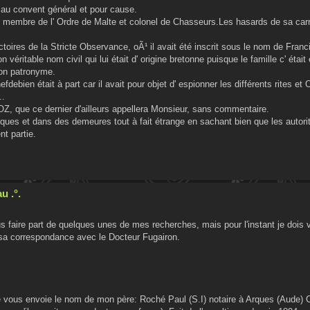
r au convent général et pour cause.
 membre de l' Ordre de Malte et colonel de Chasseurs.Les hasards de sa carri
rectoires de la Stricte Observance, oÃ¹ il avait été inscrit sous le nom de Fran
véritable nom civil qui lui était d' origine bretonne puisque le famille c' était 
son patronyme.
ebien était à part car il avait pour objet d' espionner les différents rites et 
..
Z, que ce dernier d'ailleurs appellera Monsieur, sans commentaire.
es et dans des demeures tout à fait étrange en sachant bien que les autorit
nt partie.
u .°.
us faire part de quelques unes de mes recherches, mais pour l'instant je dois 
sa correspondance avec le Docteur Fugairon.
je vous envoie le nom de mon père: Roché Paul (S.I) notaire à Arques (Aude) C