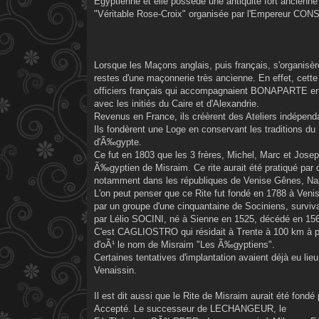
Egyptienne et elle possède une antiquité fort ancienne
"Véritable Rose-Croix" organisée par l'Empereur CO
Lorsque les Maçons anglais, puis français, s'organisère
restes d'une maçonnerie très ancienne. En effet, cette 
officiers français qui accompagnaient BONAPARTE en Ã‰
avec les initiés du Caire et d'Alexandrie.
Revenus en France, ils créèrent des Ateliers indépen
Ils fondèrent une Loge en conservant les traditions du 
d'Ã‰gypte.
Ce fut en 1803 que les 3 frères, Michel, Marc et Josep
Ã‰gyptien de Misraim. Ce rite aurait été pratiqué par
notamment dans les républiques de Venise Gênes, Naple
L'on peut penser que ce Rite fut fondé en 1788 à Veni
par un groupe d'une cinquantaine de Sociniens, survivan
par Lélio SOCINI, né à Sienne en 1525, décédé en 15
C'est CAGLIOSTRO qui résidait à Trente à 100 km à pe
d'oÃ¹ le nom de Misraim "Les Ã‰gyptiens".
Certaines tentatives d'implantation avaient déjà eu l
Venaissin.
Il est dit aussi que le Rite de Misraim aurait été fon
Accepté. Le successeur de LECHANGEUR, le