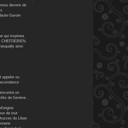
us nous devons de
is
Haute-Savoie
e qui inspirera
s de CHEFDEBIEN,
asqually ainsi
t appeler ou
e ascendance
rencontra un
rofès de Genève.
'origine
ose de tout
 Druzzes du Liban
onnerie