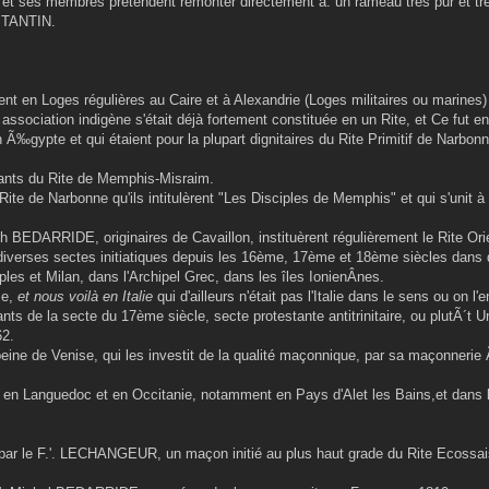
 et ses membres prétendent remonter directement à. un rameau très pur et trè
NSTANTIN.
nt en Loges régulières au Caire et à Alexandrie (Loges militaires ou marines) 
association indigène s'était déjà fortement constituée en un Rite, et Ce fut e
gypte et qui étaient pour la plupart dignitaires du Rite Primitif de Narbonne
dants du Rite de Memphis-Misraim.
Rite de Narbonne qu'ils intitulèrent "Les Disciples de Memphis" et qui s'unit 
h BEDARRIDE, originaires de Cavaillon, instituèrent régulièrement le Rite Ori
 diverses sectes initiatiques depuis les 16ème, 17ème et 18ème siècles dans 
s et Milan, dans l'Archipel Grec, dans les îles IonienÂ­nes.
se,
et nous voilà en Italie
qui d'ailleurs n'était pas l'Italie dans le sens ou on l'
ts de la secte du 17ème siècle, secte protestante antitrinitaire, ou plutÃ´t U
62.
ine de Venise, qui les investit de la qualité maçonnique, par sa maçonneri
ieu en Languedoc et en Occitanie, notamment en Pays d'Alet les Bains,et dans
dé par le F.'. LECHANGEUR, un maçon initié au plus haut grade du Rite Ecossai