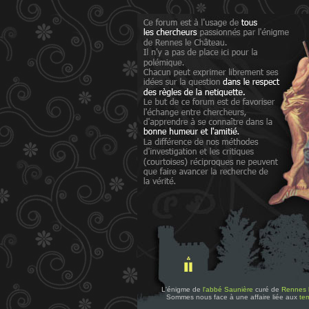
L'énigme de
l'abbé Saunière
curé de
Rennes 
Sommes nous face à une affaire liée aux
tem