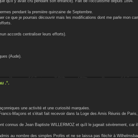
que qu'il y avait cru pendant son enfance). Fait de l'occultisme depuis 1894.
Thermes pendant la première quinzaine de Septembre.
er ce que je pourrais découvrir mais les modifications dont me parle mon ca
fforts.
mun accords centraliser leurs efforts).
ques (Aude).
u .°.
açonniques une activité et une curiosité marquées.
s Francs-Maçons et s'était fait recevoir dans la Loge des Amis Réunis de Paris
ient connus de Jean Baptiste WILLERMOZ et qu'il le jugeait sévèrement, car il
as admis au nombre des simples Profès et ne se laissa pas fléchir à Wilhelmsba