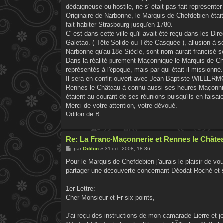
dédaigneuse ou hostile, ne s' était pas fait représente
Originaire de Narbonne, le Marquis de Chefdebien était
fait habiter Strasbourg jusqu'en 1780.
C' est dans cette ville qu'il avait été reçu dans les Di
Galetao. ( Tête Solide ou Tête Casquée ), allusion à son 
Narbonne qu'au 18e Siècle, sont nom aurait francisé 
Dans la réalité purement Maçonnique le Marquis de Chefd
représentés à l'époque, mais par qui était-il missionné.
Il sera en conflit ouvert avec Jean Baptiste WILLERMO
Rennes le Château à connu aussi ses heures Maçonniqu
étaient au courant de ses réunions puisqu'ils en faisaie
Merci de votre attention, votre dévoué.
Odilon de B.
Re: La Franc-Maçonnerie et Rennes le Châtea
M
par
Odilon
»
31 oct. 2008, 18:36
e
s
Pour le Marquis de Chefdebien j'aurais le plaisir de vo
s
partager une découverte concernant Déodat Roché et 
a
g
e
1er Lettre:
Cher Monsieur et Fr six points,
J'ai reçu des instructions de mon camarade Lierre et 