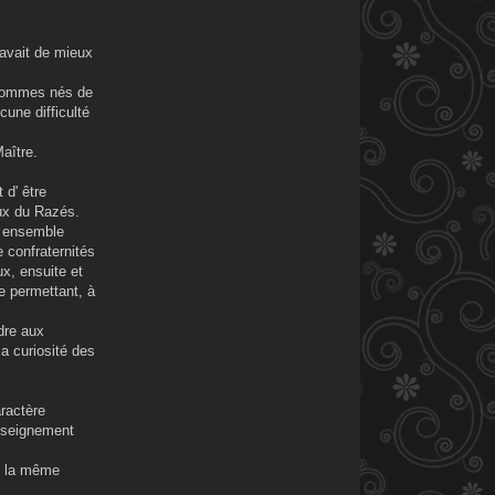
 avait de mieux
s hommes nés de
cune difficulté
aître.
 d' être
ux du Razés.
t ensemble
e confraternités
x, ensuite et
se permettant, à
dre aux
a curiosité des
ractère
enseignement
ar la même