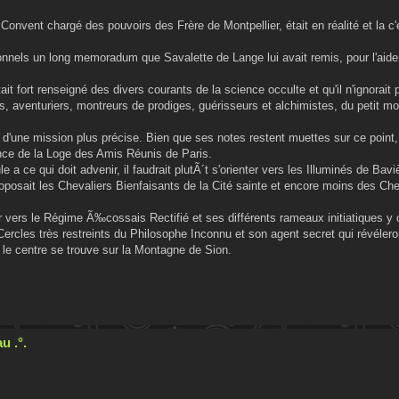
 Convent chargé des pouvoirs des Frère de Montpellier, était en réalité et la c'
onnels un long memoradum que Savalette de Lange lui avait remis, pour l'aide
it fort renseigné des divers courants de la science occulte et qu'il n'ignorait
 aventuriers, montreurs de prodiges, guérisseurs et alchimistes, du petit m
d'une mission plus précise. Bien que ses notes restent muettes sur ce point, 
ance de la Loge des Amis Réunis de Paris.
 a ce qui doit advenir, il faudrait plutÃ´t s'orienter vers les Illuminés de Bav
proposait les Chevaliers Bienfaisants de la Cité sainte et encore moins des C
r vers le Régime Ã‰cossais Rectifié et ses différents rameaux initiatiques y
Cercles très restreints du Philosophe Inconnu et son agent secret qui révéler
 le centre se trouve sur la Montagne de Sion.
u .°.