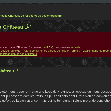
nes le Chateau, Le rendez-vous des chercheurs
e Château .Â°.
 mise en page, BBcodes...) consultez
la F.A.Q.
ou consultez
le guide
:
a couleur du texte
-
Puis-je combiner les balises de mise en forme ?
-
Citation dans les répon
e image depuis son ordinateur
hâteau .°.
ciété, nous trace lui-même une Loge de Province, à l'époque qui nous occupe
ient pu poser et dont les traits les plus saillants sont il faut bien en convenir
 le goÃ»t de la bienfaisance, mais qui ne témoigne ni d'une profonde conviction