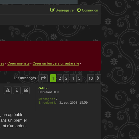
S’enregistrer
Connexion
ses
-
Créer une liste
-
Créer un lien vers un autre site
-
Page
1
1
sur
2
3
10
4
5
10
137 messages
Suivante
…
Odilon
Débutant RLC
Messages :
7
Enregistré le :
31 oct. 2008, 15:59
, un agréable
 dans un premier
, ni d'un ardent