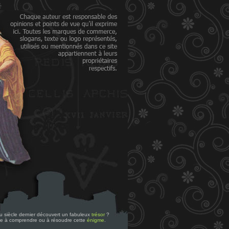
 du siècle dernier découvert un fabuleux
trésor
?
re à comprendre ou à résoudre cette
énigme
.