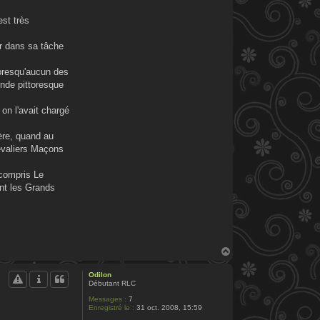
est très
r dans sa tâche
 presqu'aucun des
onde pittoresque
on l'avait chargé
ière, quand au
hevaliers Maçons
 compris Le
ont les Grands
H
a
u
Odilon
t
Débutant RLC
Messages :
7
Enregistré le :
31 oct. 2008, 15:59