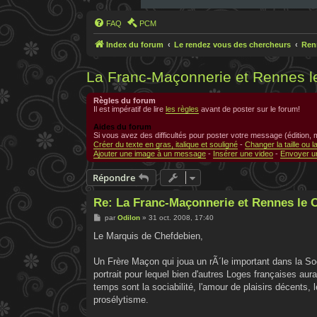
FAQ
PCM
Index du forum
Le rendez vous des chercheurs
Ren
La Franc-Maçonnerie et Rennes l
Règles du forum
Il est impératif de lire
les règles
avant de poster sur le forum!
Aides du forum
Si vous avez des difficultés pour poster votre message (édition,
Créer du texte en gras, italique et souligné
-
Changer la taille ou l
Ajouter une image à un message
-
Insérer une video
-
Envoyer un
Répondre
Re: La Franc-Maçonnerie et Rennes le C
M
par
Odilon
»
31 oct. 2008, 17:40
e
s
Le Marquis de Chefdebien,
s
a
g
Un Frère Maçon qui joua un rÃ´le important dans la So
e
portrait pour lequel bien d'autres Loges françaises aura
temps sont la sociabilité, l'amour de plaisirs décents,
prosélytisme.