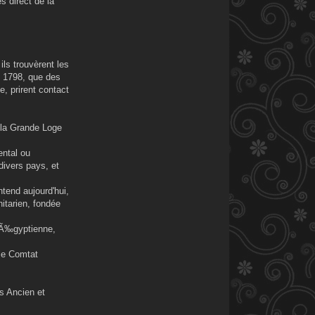
s direct de la
ils trouvèrent les
n 1798, que des
, prirent contact
à la Grande Loge
ental ou
divers pays, et
entend aujourd'hui,
nitarien, fondée
e Ã‰gyptienne,
 le Comtat
s Ancien et