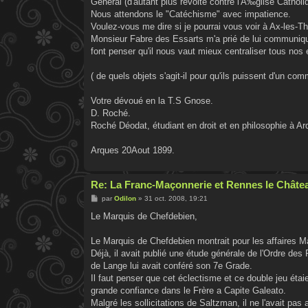
Général (d'autant plus révolté contre l'Ã‰glise Catholi
Nous attendons le "Catéchisme" avec impatience.
Voulez-vous me dire si je pourrai vous voir à Ax-les-
Monsieur Fabre des Essarts m'a prié de lui communiqu
font penser qu'il nous vaut mieux centraliser tous nos e
( de quels objets s'agit-il pour qu'ils puissent d'un com
Votre dévoué en la T.S Gnose.
D. Roché.
Roché Déodat, étudiant en droit et en philosophie à Ar
Arques 20Aout 1899.
Re: La Franc-Maçonnerie et Rennes le Châtea
M
par
Odilon
»
31 oct. 2008, 19:21
e
s
Le Marquis de Chefdebien,
s
a
g
Le Marquis de Chefdebien montrait pour les affaires M
e
Déjà, il avait publié une étude générale de l'Ordre de
de Lange lui avait conféré son 7e Grade.
Il faut penser que cet éclectisme et ce double jeu éta
grande confiance dans le Frère a Capite Galeato.
Malgré les sollicitations de Saltzman, il ne l'avait p