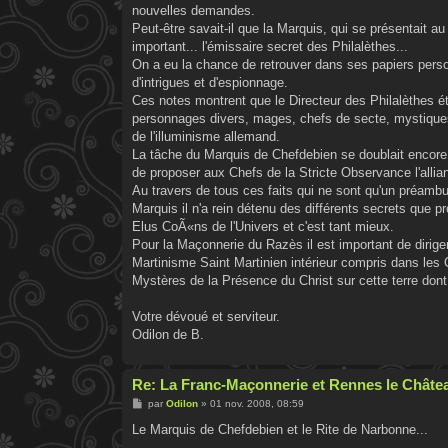
nouvelles demandes.
Peut-être savait-il que la Marquis, qui se présentait au
important... l'émissaire secret des Philalèthes...
On a eu la chance de retrouver dans ses papiers pers
d'intrigues et d'espionnage.
Ces notes montrent que le Directeur des Philalèthes éta
personnages divers, mages, chefs de secte, mystiques,
de l'illuminisme allemand.
La tâche du Marquis de Chefdebien se doublait encore 
de proposer aux Chefs de la Stricte Observance l'alli
Au travers de tous ces faits qui ne sont qu'un préambule
Marquis il n'a rein détenu des différents secrets que 
Elus CoÃ«ns de l'Univers et c'est tant mieux.
Pour la Maçonnerie du Razès il est important de dirige
Martinisme Saint Martinien intérieur compris dans les 
Mystères de la Présence du Christ sur cette terre dont
Votre dévoué et serviteur.
Odilon de B.
Re: La Franc-Maçonnerie et Rennes le Châtea
M
par
Odilon
»
01 nov. 2008, 08:59
e
s
Le Marquis de Chefdebien et le Rite de Narbonne...
s