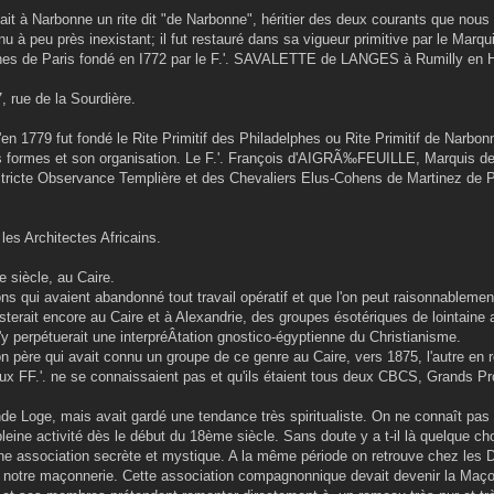
stait à Narbonne un rite dit "de Narbonne", héritier des deux courants que no
nu à peu près inexistant; il fut restauré dans sa vigueur primitive par le Marqu
hes de Paris fondé en I772 par le F.'. SAVALETTE de LANGES à Rumilly en 
, rue de la Sourdière.
'en 1779 fut fondé le Rite Primitif des Philadelphes ou Rite Primitif de Narbonn
ses formes et son organisation. Le F.'. François d'AIGRÃ‰FEUILLE, Marqui
Stricte Observance Templière et des Chevaliers Elus-Cohens de Martinez de P
les Architectes Africains.
 siècle, au Caire.
ns qui avaient abandonné tout travail opératif et que l'on peut raisonnablemen
terait encore au Caire et à Alexandrie, des groupes ésotériques de lointain
'y perpétuerait une interpréÂ­tation gnostico-égyptienne du Christianisme.
 son père qui avait connu un groupe de ce genre au Caire, vers 1875, l'autre en 
ux FF.'. ne se connaissaient pas et qu'ils étaient tous deux CBCS, Grands P
 Loge, mais avait gardé une tendance très spiritualiste. On ne connaît pas d
eine activité dès le début du 18ème siècle. Sans doute y a t-il là quelque ch
 d'une association secrète et mystique. A la même période on retrouve chez les
ort notre maçonnerie. Cette association compagnonnique devait devenir la Maç