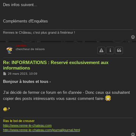
Des infos suivent...
Compléments d'Enquêtes
Rennes le Château, c'est plus grand à l'intérieur !
cardou
chercheur de trésors
Re: INFORMATIONS : Reservé exclusivement aux
informations
M
26 mars 2023, 10:09
e
s
Bonjour à toutes et tous -
s
a
g
J'ai décidé de fermer ce forum en fin d'année - Donc ceux qui souhaitent
e
copier des posts intéressants vous savez comment faire-
Ras le bol de creuser
http://www.renne-le-chateau.com
http://www.renne-le-chateau.com/journal/journal.html