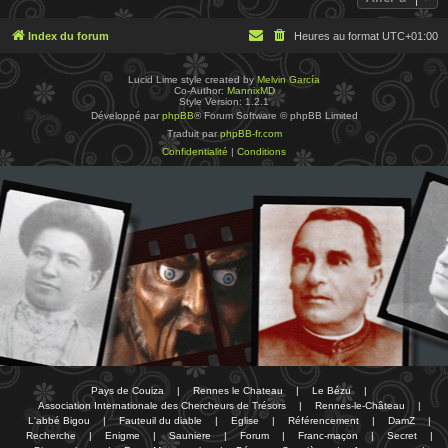
Index du forum
Heures au format
UTC+01:00
Lucid Lime style created by
Melvin García
Co-Author:
MannixMD
Style Version: 1.2.1
Développé par
phpBB
® Forum Software © phpBB Limited
Traduit par
phpBB-fr.com
Confidentialité
|
Conditions
Pays de Couiza
|
Rennes le Chateau
|
Le Bézu
|
Association Internationale des Chercheurs de Trésors
|
Rennes-le-Château
|
L'abbé Bigou
|
Fauteuil du diable
|
Eglise
|
Référencement
|
DamZ
|
Recherche
|
Enigme
|
Sauniere
|
Forum
|
Franc-maçon
|
Secret
|