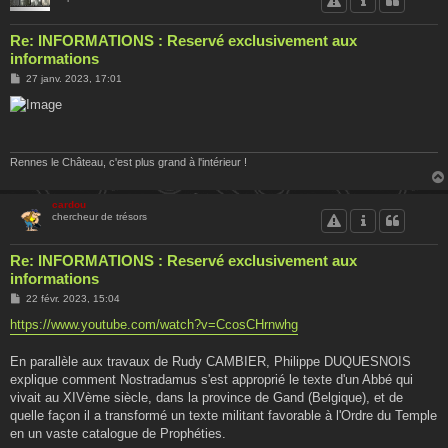
Re: INFORMATIONS : Reservé exclusivement aux
informations
M
27 janv. 2023, 17:01
e
s
s
a
g
e
Rennes le Château, c'est plus grand à l'intérieur !
cardou
chercheur de trésors
Re: INFORMATIONS : Reservé exclusivement aux
informations
M
22 févr. 2023, 15:04
e
s
https://www.youtube.com/watch?v=CcosCHrnwhg
s
a
g
En parallèle aux travaux de Rudy CAMBIER, Philippe DUQUESNOIS
e
explique comment Nostradamus s'est approprié le texte d'un Abbé qui
vivait au XIVème siècle, dans la province de Gand (Belgique), et de
quelle façon il a transformé un texte militant favorable à l'Ordre du Temple
en un vaste catalogue de Prophéties.