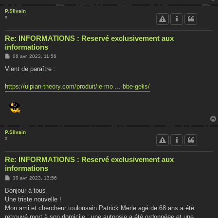
P.Silvain
x
Re: INFORMATIONS : Reservé exclusivement aux
informations
M
06 avr. 2023, 11:56
e
s
Vient de paraître :
s
a
g
https://ulpian-theory.com/produit/le-mo ... bbe-gelis/
e
P.Silvain
x
Re: INFORMATIONS : Reservé exclusivement aux
informations
M
30 avr. 2023, 13:56
e
s
Bonjour à tous
s
Une triste nouvelle !
a
g
Mon ami et chercheur toulousain Patrick Merle agé de 68 ans a été
e
retrouvé mort à son domicile ; une autopsie a été ordonnéee et une