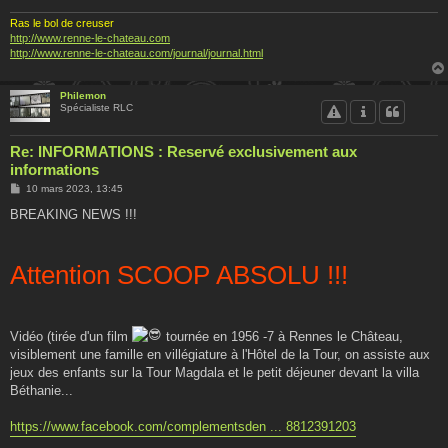
Ras le bol de creuser
http://www.renne-le-chateau.com
http://www.renne-le-chateau.com/journal/journal.html
Philemon
Spécialiste RLC
Re: INFORMATIONS : Reservé exclusivement aux
informations
M
10 mars 2023, 13:45
e
s
BREAKING NEWS !!!
s
a
g
e
Attention SCOOP ABSOLU !!!
Vidéo (tirée d'un film
tournée en 1956 -7 à Rennes le Château,
visiblement une famille en villégiature à l'Hôtel de la Tour, on assiste aux
jeux des enfants sur la Tour Magdala et le petit déjeuner devant la villa
Béthanie...
https://www.facebook.com/complementsden ... 8812391203