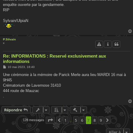
enquête ouverte par la gendarmerie.
RIP
Sylvain/UlpiaN
P.Silvain
x
Re: INFORMATIONS : Reservé exclusivement aux
informations
M
10 mai 2023, 18:40
e
s
Une cérémonie à la mémoire de Parick Merle aura lieu MARDI 16 mai à
s
9H45
a
g
Crématorium de Lavernose 31410
e
444 route de Mauzac
.
Actions rapides de modératio
Répondre
Page
7
sur
1
9
5
6
7
8
9
128 messages
Précédente
Suivante
…
Aller à