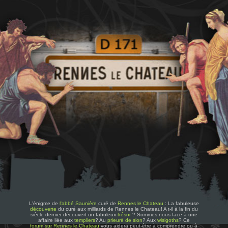
L'énigme de
l'abbé Saunière
curé de
Rennes le Chateau
: La fabuleuse
découverte
du curé aux milliards de Rennes le Chateau! A t-il à la fin du
siècle dernier découvert un fabuleux
trésor
? Sommes nous face à une
affaire liée aux
templiers
? Au
prieuré de sion
? Aux
wisigoths
? Ce
forum sur Rennes le Chateau
vous aidera peut-être à comprendre ou à