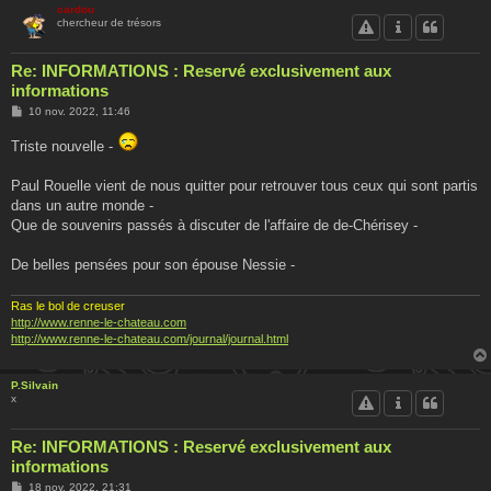
cardou
chercheur de trésors
Re: INFORMATIONS : Reservé exclusivement aux
informations
M
10 nov. 2022, 11:46
e
s
Triste nouvelle -
s
a
g
Paul Rouelle vient de nous quitter pour retrouver tous ceux qui sont partis
e
dans un autre monde -
Que de souvenirs passés à discuter de l'affaire de de-Chérisey -
De belles pensées pour son épouse Nessie -
Ras le bol de creuser
http://www.renne-le-chateau.com
http://www.renne-le-chateau.com/journal/journal.html
P.Silvain
x
Re: INFORMATIONS : Reservé exclusivement aux
informations
M
18 nov. 2022, 21:31