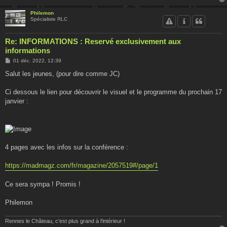
Philemon
Spécialiste RLC
Re: INFORMATIONS : Reservé exclusivement aux
informations
M
01 déc. 2022, 12:39
e
s
Salut les jeunes, (pour dire comme JC)
s
a
g
Ci dessous le lien pour découvrir le visuel et le programme du prochain 17
e
janvier :
4 pages avec les infos sur la conférence :
https://madmagz.com/fr/magazine/2057519#/page/1
Ce sera sympa ! Promis !
Philemon
Rennes le Château, c'est plus grand à l'intérieur !