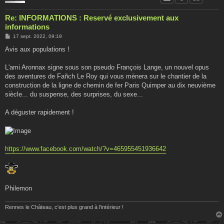
Re: INFORMATIONS : Reservé exclusivement aux
informations
M
17 sept. 2022, 09:19
e
s
Avis aux populations !
s
a
g
L'ami Aronnax signe sous son pseudo François Lange, un nouvel opus
e
des aventures de Fañch Le Roy qui vous mènera sur le chantier de la
construction de la ligne de chemin de fer Paris Quimper au dix neuvième
siècle... du suspense, des surprises, du sexe...
A déguster rapidement !
https://www.facebook.com/watch/?v=465955451936642
Philemon
Rennes le Château, c'est plus grand à l'intérieur !