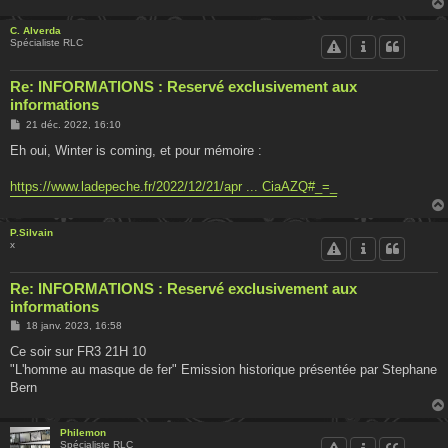
C. Alverda
Spécialiste RLC
Re: INFORMATIONS : Reservé exclusivement aux
informations
M
21 déc. 2022, 16:10
e
s
Eh oui, Winter is coming, et pour mémoire :
s
a
g
https://www.ladepeche.fr/2022/12/21/apr ... CiaAZQ#_=_
e
P.Silvain
x
Re: INFORMATIONS : Reservé exclusivement aux
informations
M
18 janv. 2023, 16:58
e
s
Ce soir sur FR3 21H 10
s
"L'homme au masque de fer" Emission historique présentée par Stephane
a
g
Bern
e
Philemon
Spécialiste RLC