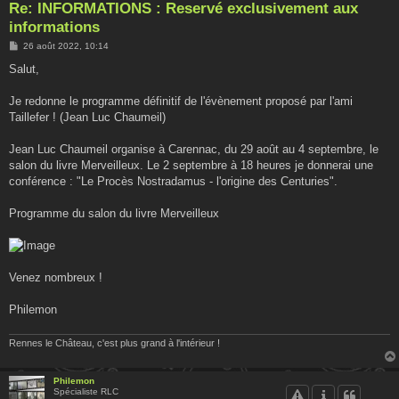
Re: INFORMATIONS : Reservé exclusivement aux
informations
M
26 août 2022, 10:14
e
s
Salut,
s
a
g
Je redonne le programme définitif de l'évènement proposé par l'ami
e
Taillefer ! (Jean Luc Chaumeil)
Jean Luc Chaumeil organise à Carennac, du 29 août au 4 septembre, le
salon du livre Merveilleux. Le 2 septembre à 18 heures je donnerai une
conférence : "Le Procès Nostradamus - l'origine des Centuries".
Programme du salon du livre Merveilleux
Venez nombreux !
Philemon
Rennes le Château, c'est plus grand à l'intérieur !
Philemon
Spécialiste RLC