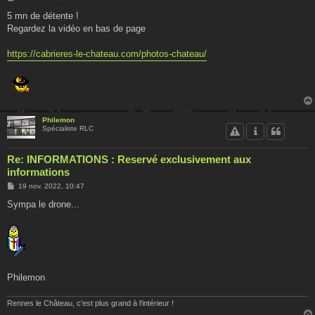
e
s
5 mn de détente !
s
Regardez la vidéo en bas de page
a
g
e
https://cabrieres-le-chateau.com/photos-chateau/
Philemon
Spécialiste RLC
Re: INFORMATIONS : Reservé exclusivement aux
informations
M
19 nov. 2022, 10:47
e
s
Sympa le drone...
s
a
g
e
Philemon
Rennes le Château, c'est plus grand à l'intérieur !