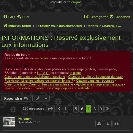
résoudre cette
énigme
.
FAQ
PCM
S’enregistrer
Connexion
Index du forum
Le rendez vous des chercheurs
Rennes le Chateau, Le rendez-vous des chercheurs
INFORMATIONS : Reservé exclusivement
aux informations
Règles du forum
Il est impératif de lire
les règles
avant de poster sur le forum!
Aides du forum
Si vous avez des difficultés pour poster votre message (édition, mise en page,
BBcodes...) consultez
la F.A.Q.
ou consultez
le guide
:
Créer du texte en gras, italique et souligné
-
Changer la taille ou la couleur du texte
-
Puis-je combiner les balises de mise en forme ?
-
Citation dans les réponses
-
Créer une liste
-
Créer un lien vers un autre site
-
Ajouter une image à un message
-
Insérer une video
-
Envoyer une image depuis son ordinateur
Répondre
Page
7
sur
1
9
5
6
7
8
9
128 messages
Précédente
Suivante
…
Philemon
Spécialiste RLC