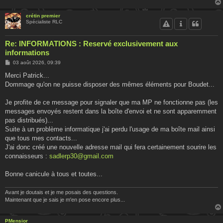
crétin premier
Spécialiste RLC
Re: INFORMATIONS : Reservé exclusivement aux
informations
M
03 août 2026, 09:39
e
s
Merci Patrick...
s
Dommage qu'on ne puisse disposer des mêmes éléments pour Boudet...
a
g
e
Je profite de ce message pour signaler que ma MP ne fonctionne pas (les
messages envoyés restent dans la boîte d'envoi et ne sont apparemment
pas distribués)...
Suite à un problème informatique j'ai perdu l'usage de ma boîte mail ainsi
que tous mes contacts...
J'ai donc créé une nouvelle adresse mail qui fera certainement sourire les
connaisseurs :
sadlerp30@gmail.com
Bonne canicule à tous et toutes...
Avant je doutais et je me posais des questions.
Maintenant que je sais je m'en pose encore plus...
PMensior