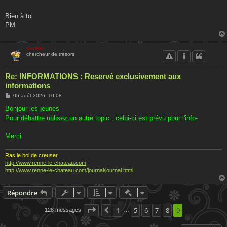
Bien à toi
PM
cardou
chercheur de trésors
Re: INFORMATIONS : Reservé exclusivement aux
informations
M
05 août 2026, 10:08
e
s
Bonjour les jeunes-
s
Pour débattre utilisez un autre topic , celui-ci est prévu pour l'info-
a
g
e
Merci
Ras le bol de creuser
http://www.renne-le-chateau.com
http://www.renne-le-chateau.com/journal/journal.html
Actions rapides de modératio
Répondre
Page
9
sur
1
9
5
6
7
8
9
128 messages
Précédente
…