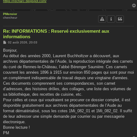
https://recharc.blogspot.com/
PMensior
chercheur
Re: INFORMATIONS : Reservé exclusivement aux
informations
M
02 août 2026, 20:03
e
s
Bonjour,
s
Au début des années 2000, Laurent Buchholtzer a découvert, aux
a
g
archives départementales de l’Aude, la reproduction intégrale des carnets
e
du curé de Rennes-le-Château, l’abbé Bérenger Saunière. Ces carnets
couvrent les années 1896 à 1915 sur environ 850 pages qui sont pour moi
un complément indispensable de travail depuis une vingtaine d'années.
Ces documents comprennent ses correspondances, son carnet
d’adresses, des histoires drôles, des collages, une liste des volumes de
sa bibliothèque, des recettes de cuisine, etc.
Pour celles et ceux qui voudraient se procurer ce dossier complet, il est
disponible gratuitement aux archives départementales de l’Aude au
format dématérialisé, sous les cotes 1Mi_082_01 et 1Mi_082_02. Il suffit
de leur adresser une simple demande par courrier ou par messagerie
électronique.
Bonne lecture !
PM