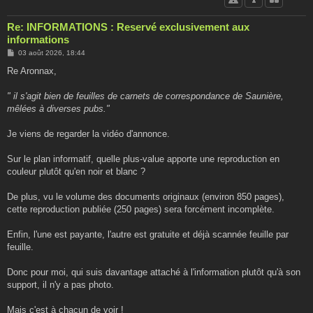
Re: INFORMATIONS : Reservé exclusivement aux
informations
M
03 août 2026, 18:44
e
s
Re Aronnax,
s
a
g
" il s'agit bien de feuilles de carnets de correspondance de Saunière,
e
mêlées à diverses pubs."
Je viens de regarder la vidéo d'annonce.
Sur le plan informatif, quelle plus-value apporte une reproduction en
couleur plutôt qu'en noir et blanc ?
De plus, vu le volume des documents originaux (environ 850 pages),
cette reproduction publiée (250 pages) sera forcément incomplète.
Enfin, l'une est payante, l'autre est gratuite et déjà scannée feuille par
feuille.
Donc pour moi, qui suis davantage attaché à l'information plutôt qu'à son
support, il n'y a pas photo.
Mais c'est à chacun de voir !