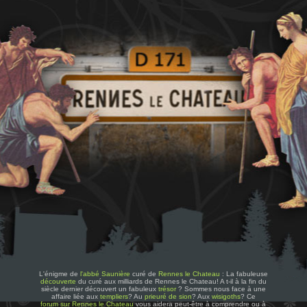
L'énigme de
l'abbé Saunière
curé de
Rennes le Chateau
: La fabuleuse
découverte
du curé aux milliards de Rennes le Chateau! A t-il à la fin du
siècle dernier découvert un fabuleux
trésor
? Sommes nous face à une
affaire liée aux
templiers
? Au
prieuré de sion
? Aux
wisigoths
? Ce
forum sur Rennes le Chateau
vous aidera peut-être à comprendre ou à