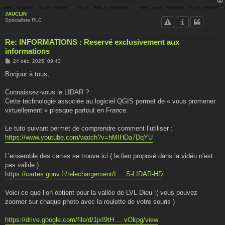
JAUCLIN
Spécialiste RLC
Re: INFORMATIONS : Reservé exclusivement aux
informations
M
24 déc. 2025, 09:43
e
s
Bonjour à tous,
s
a
g
Connaissez-vous le LIDAR ?
e
Cette technologie associée au logiciel QGIS permet de « vous promener
virtuellement » presque partout en France.
Le tuto suivant permet de comprendre comment l’utiliser :
https://www.youtube.com/watch?v=hMIHDa7DqYU
L’ensemble des cartes se trouve ici ( le lien proposé dans la vidéo n’est
pas valide ) :
https://cartes.gouv.fr/telechargement/I ... S-LIDAR-HD
Voici ce que l’on obtient pour la vallée de LVL Dieu :( vous pouvez
zoomer sur chaque photo avec la roulette de votre souris )
https://drive.google.com/file/d/1jxI9tH ... vOkpg/view