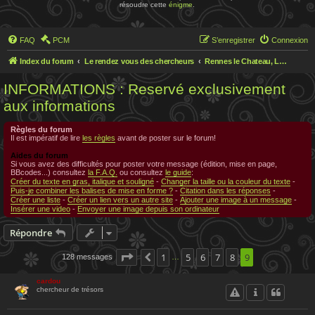
résoudre cette
énigme
.
FAQ
PCM
S’enregistrer
Connexion
Index du forum
Le rendez vous des chercheurs
Rennes le Chateau, Le rendez-vous des chercheurs
INFORMATIONS : Reservé exclusivement
aux informations
Règles du forum
Il est impératif de lire
les règles
avant de poster sur le forum!
Aides du forum
Si vous avez des difficultés pour poster votre message (édition, mise en page,
BBcodes...) consultez
la F.A.Q.
ou consultez
le guide
:
Créer du texte en gras, italique et souligné
-
Changer la taille ou la couleur du texte
-
Puis-je combiner les balises de mise en forme ?
-
Citation dans les réponses
-
Créer une liste
-
Créer un lien vers un autre site
-
Ajouter une image à un message
-
Insérer une video
-
Envoyer une image depuis son ordinateur
Répondre
Page
9
sur
1
9
5
6
7
8
9
128 messages
Précédente
…
cardou
chercheur de trésors