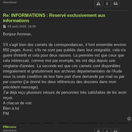
chercheur
Re: INFORMATIONS : Reservé exclusivement aux
informations
M
03 août 2026, 16:50
e
s
Bonjour Aronnax,
s
a
g
S'il s'agit bien des carnets de correspondances, il font ensemble environ
e
850 pages. Aussi, s'ils ne sont pas publiés dans leur intégralité, cela n'a
guère d'intérêt et cela pour deux raisons. La première est que ceux que
cela intéressait, comme moi par exemple, les ont déjà depuis une
vingtaine d'années. La seconde est que ces carnets sont disponibles
intégralement et gratuitement aux archives départementales de l'Aude
sous la seule condition de leur faire part d'une demande par mail ou par
par courrier (j'ai donné les deux références des dossiers dans mon
précédent message).
J'ai déjà reçu plusieurs retours de personnes très satisfaites de les avoir
reçus.
A chacun de voir.
Bien à toi
PM
PMensior
chercheur