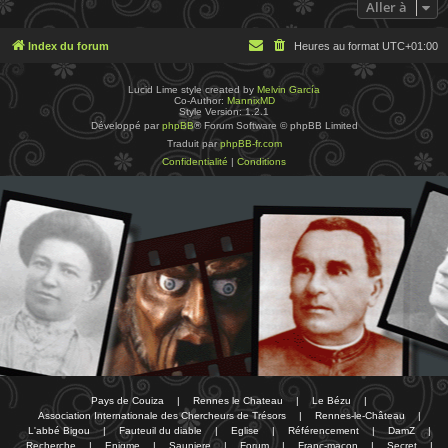
Aller à
Index du forum
Heures au format
UTC+01:00
Lucid Lime style created by
Melvin García
Co-Author:
MannixMD
Style Version: 1.2.1
Développé par
phpBB
® Forum Software © phpBB Limited
Traduit par
phpBB-fr.com
Confidentialité
|
Conditions
Pays de Couiza
|
Rennes le Chateau
|
Le Bézu
|
Association Internationale des Chercheurs de Trésors
|
Rennes-le-Château
|
L'abbé Bigou
|
Fauteuil du diable
|
Eglise
|
Référencement
|
DamZ
|
Recherche
|
Enigme
|
Sauniere
|
Forum
|
Franc-maçon
|
Secret
|