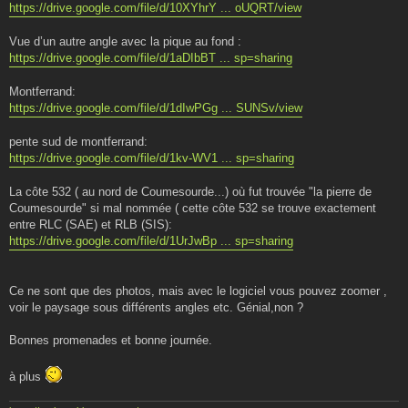
https://drive.google.com/file/d/10XYhrY ... oUQRT/view
Vue d’un autre angle avec la pique au fond :
https://drive.google.com/file/d/1aDIbBT ... sp=sharing
Montferrand:
https://drive.google.com/file/d/1dIwPGg ... SUNSv/view
pente sud de montferrand:
https://drive.google.com/file/d/1kv-WV1 ... sp=sharing
La côte 532 ( au nord de Coumesourde...) où fut trouvée "la pierre de
Coumesourde" si mal nommée ( cette côte 532 se trouve exactement
entre RLC (SAE) et RLB (SIS):
https://drive.google.com/file/d/1UrJwBp ... sp=sharing
Ce ne sont que des photos, mais avec le logiciel vous pouvez zoomer ,
voir le paysage sous différents angles etc. Génial,non ?
Bonnes promenades et bonne journée.
à plus