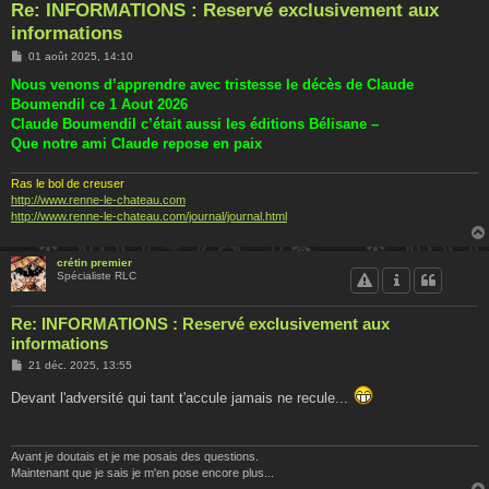
Re: INFORMATIONS : Reservé exclusivement aux
informations
M
01 août 2025, 14:10
e
s
Nous venons d’apprendre avec tristesse le décès de Claude
s
Boumendil ce 1 Aout 2026
a
g
Claude Boumendil c’était aussi les éditions Bélisane –
e
Que notre ami Claude repose en paix
Ras le bol de creuser
http://www.renne-le-chateau.com
http://www.renne-le-chateau.com/journal/journal.html
crétin premier
Spécialiste RLC
Re: INFORMATIONS : Reservé exclusivement aux
informations
M
21 déc. 2025, 13:55
e
s
Devant l'adversité qui tant t'accule jamais ne recule...
s
a
g
e
Avant je doutais et je me posais des questions.
Maintenant que je sais je m'en pose encore plus...