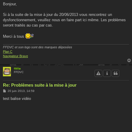
s
Bonjour,
s
a
g
Si à la suite de la mise à jour du 20/06/2013 vous rencontrez un
e
dysfonctionnement, veuillez nous en faire part ici même. Les problèmes
seront traités au cas par cas.
Merci à tous
FFDVC et son logo sont des marques déposées
Plan C
Navigateur Brave
®i©o
FFDVC
Re: Problèmes suite à la mise à jour
M
20 juin 2013, 14:59
e
s
test balise vidéo
s
a
g
e