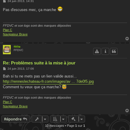
M
24 juin 2013, 14:31
e
s
Pas d'escuses mec, ça marche
s
a
g
e
FFDVC et son logo sont des marques déposées
Plan C
Navigateur Brave
®i©o
FFDVC
Re: Problèmes suite à la mise à jour
M
24 juin 2013, 17:06
e
s
Bah si tu ne mets pas un lien valide aussi...
s
http://renneslechateau-fr.com/images/av ... 7de0f5.jpg
a
g
Comment tu veux que ça marche?
e
FFDVC et son logo sont des marques déposées
Plan C
Navigateur Brave
Actions rapides de modératio
Répondre
10 messages • Page
1
sur
1