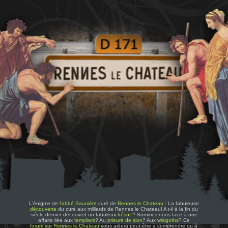
L'énigme de
l'abbé Saunière
curé de
Rennes le Chateau
: La fabuleuse
découverte
du curé aux milliards de Rennes le Chateau! A t-il à la fin du
siècle dernier découvert un fabuleux
trésor
? Sommes nous face à une
affaire liée aux
templiers
? Au
prieuré de sion
? Aux
wisigoths
? Ce
forum sur Rennes le Chateau
vous aidera peut-être à comprendre ou à