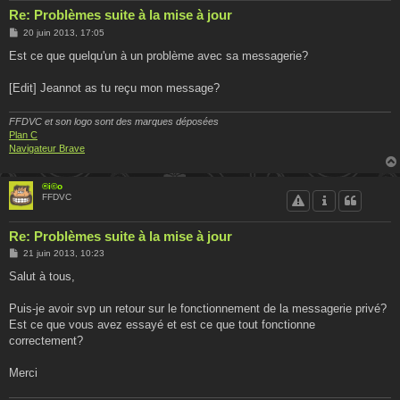
Re: Problèmes suite à la mise à jour
M
20 juin 2013, 17:05
e
s
Est ce que quelqu'un à un problème avec sa messagerie?
s
a
g
[Edit] Jeannot as tu reçu mon message?
e
FFDVC et son logo sont des marques déposées
Plan C
Navigateur Brave
®i©o
FFDVC
Re: Problèmes suite à la mise à jour
M
21 juin 2013, 10:23
e
s
Salut à tous,
s
a
g
Puis-je avoir svp un retour sur le fonctionnement de la messagerie privé?
e
Est ce que vous avez essayé et est ce que tout fonctionne
correctement?
Merci