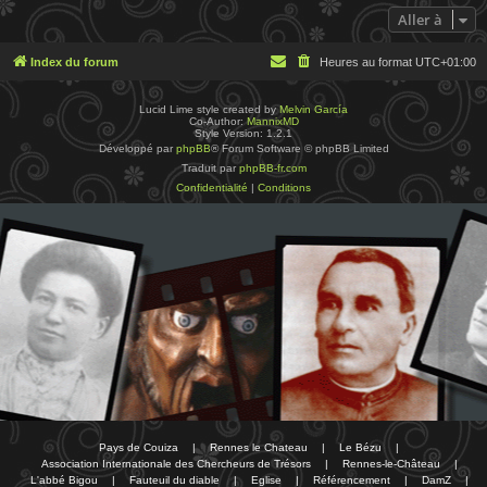
Aller à
Index du forum
Heures au format
UTC+01:00
Lucid Lime style created by
Melvin García
Co-Author:
MannixMD
Style Version: 1.2.1
Développé par
phpBB
® Forum Software © phpBB Limited
Traduit par
phpBB-fr.com
Confidentialité
|
Conditions
Pays de Couiza
|
Rennes le Chateau
|
Le Bézu
|
Association Internationale des Chercheurs de Trésors
|
Rennes-le-Château
|
L'abbé Bigou
|
Fauteuil du diable
|
Eglise
|
Référencement
|
DamZ
|