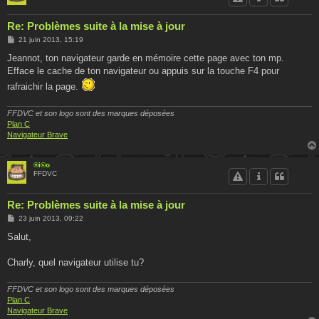
Re: Problèmes suite à la mise à jour
M
21 juin 2013, 15:19
e
s
Jeannot, ton navigateur garde en mémoire cette page avec ton mp.
s
Efface le cache de ton navigateur ou appuis sur la touche F4 pour
a
g
rafraichir la page.
e
FFDVC et son logo sont des marques déposées
Plan C
Navigateur Brave
®i©o
FFDVC
Re: Problèmes suite à la mise à jour
M
23 juin 2013, 09:22
e
s
Salut,
s
a
g
Charly, quel navigateur utilise tu?
e
FFDVC et son logo sont des marques déposées
Plan C
Navigateur Brave