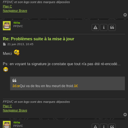
FFDVC et son logo sont des marques déposées
Plan C
Navigateur Brave
®i©o
FFDVC
Re: Problèmes suite à la mise à jour
M
21 juin 2013, 10:45
e
s
Merci
s
a
g
Ps: en voyant ta signature je constate que tout n'a pas été ré-encodé...
e
â€œ
Qui va de feu en feu meurt de froid.
â€
FFDVC et son logo sont des marques déposées
Plan C
Navigateur Brave
®i©o
FFDVC