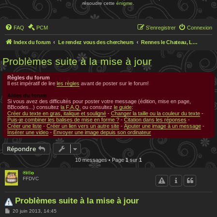
résoudre cette
énigme
.
FAQ
PCM
S’enregistrer
Connexion
Index du forum
Le rendez vous des chercheurs
Rennes le Chateau, Le rendez-vous des chercheurs
Problèmes suite à la mise à jour
Règles du forum
Il est impératif de lire
les règles
avant de poster sur le forum!
Aides du forum
Si vous avez des difficultés pour poster votre message (édition, mise en page,
BBcodes...) consultez
la F.A.Q.
ou consultez
le guide
:
Créer du texte en gras, italique et souligné
-
Changer la taille ou la couleur du texte
-
Puis-je combiner les balises de mise en forme ?
-
Citation dans les réponses
-
Créer une liste
-
Créer un lien vers un autre site
-
Ajouter une image à un message
-
Insérer une video
-
Envoyer une image depuis son ordinateur
Répondre
10 messages • Page
1
sur
1
®i©o
FFDVC
Problèmes suite à la mise à jour
M
20 juin 2013, 14:45
e