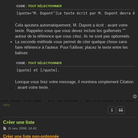
CODE :
TOUT SÉLECTIONNER
[quote="M. Dupont"]Le texte écrit par M. Dupont devra êt
Cela ajoutera automatiquement, M. Dupont a écrit : avant votre
texte. Rappelez-vous que vous devez inclure les guillemets ""
autour de la référence que vous citez, ils ne sont pas optionnels.
La seconde méthode vous permet de citer quelque chose sans
faire référence à l'auteur. Pour l'utiliser, placez le texte entre les
balises
CODE :
TOUT SÉLECTIONNER
[quote] et [/quote].
Lorsque vous lirez votre message, il montrera simplement Citation
: avant votre texte.
®i©o
Créer une liste
M
11 nov. 2008, 16:42
e
s
Créer une liste non-ordonnée