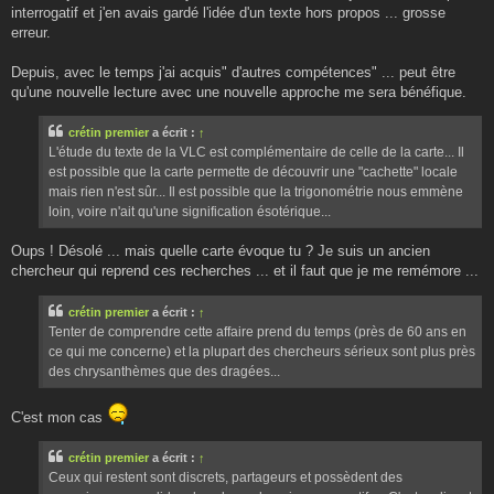
interrogatif et j'en avais gardé l'idée d'un texte hors propos ... grosse
erreur.
Depuis, avec le temps j'ai acquis" d'autres compétences" ... peut être
qu'une nouvelle lecture avec une nouvelle approche me sera bénéfique.
crétin premier
a écrit :
↑
L'étude du texte de la VLC est complémentaire de celle de la carte... Il
est possible que la carte permette de découvrir une "cachette" locale
mais rien n'est sûr... Il est possible que la trigonométrie nous emmène
loin, voire n'ait qu'une signification ésotérique...
Oups ! Désolé ... mais quelle carte évoque tu ? Je suis un ancien
chercheur qui reprend ces recherches ... et il faut que je me remémore ...
crétin premier
a écrit :
↑
Tenter de comprendre cette affaire prend du temps (près de 60 ans en
ce qui me concerne) et la plupart des chercheurs sérieux sont plus près
des chrysanthèmes que des dragées...
C'est mon cas
crétin premier
a écrit :
↑
Ceux qui restent sont discrets, partageurs et possèdent des