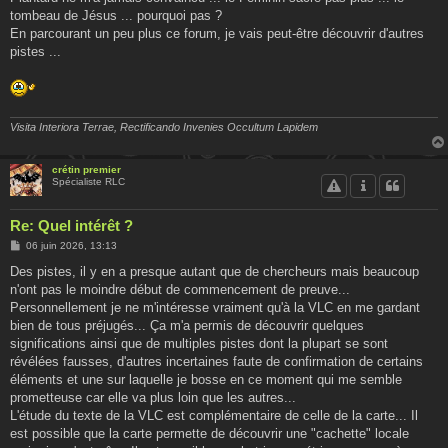
tombeau de Jésus ... pourquoi pas ?
En parcourant un peu plus ce forum, je vais peut-être découvrir d'autres
pistes ...
Visita Interiora Terrae, Rectificando Invenies Occultum Lapidem
crétin premier
Spécialiste RLC
Re: Quel intérêt ?
M
06 juin 2026, 13:13
e
s
Des pistes, il y en a presque autant que de chercheurs mais beaucoup
s
n'ont pas le moindre début de commencement de preuve...
a
g
Personnellement je ne m'intéresse vraiment qu'à la VLC en me gardant
e
bien de tous préjugés... Ça m'a permis de découvrir quelques
significations ainsi que de multiples pistes dont la plupart se sont
révélées fausses, d'autres incertaines faute de confirmation de certains
éléments et une sur laquelle je bosse en ce moment qui me semble
prometteuse car elle va plus loin que les autres...
L'étude du texte de la VLC est complémentaire de celle de la carte... Il
est possible que la carte permette de découvrir une "cachette" locale