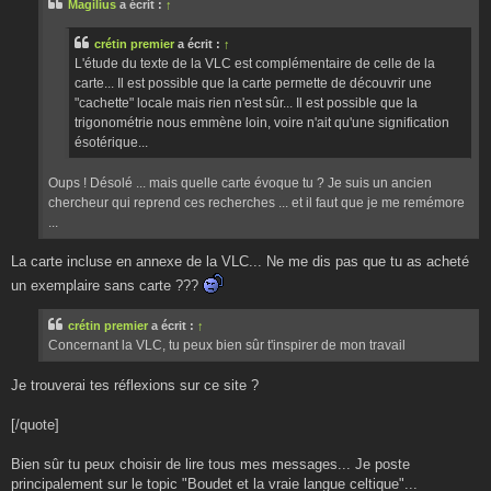
Magilius
a écrit :
↑
a
g
e
crétin premier
a écrit :
↑
L'étude du texte de la VLC est complémentaire de celle de la
carte... Il est possible que la carte permette de découvrir une
"cachette" locale mais rien n'est sûr... Il est possible que la
trigonométrie nous emmène loin, voire n'ait qu'une signification
ésotérique...
Oups ! Désolé ... mais quelle carte évoque tu ? Je suis un ancien
chercheur qui reprend ces recherches ... et il faut que je me remémore
...
La carte incluse en annexe de la VLC... Ne me dis pas que tu as acheté
un exemplaire sans carte ???
crétin premier
a écrit :
↑
Concernant la VLC, tu peux bien sûr t'inspirer de mon travail
Je trouverai tes réflexions sur ce site ?
[/quote]
Bien sûr tu peux choisir de lire tous mes messages... Je poste
principalement sur le topic "Boudet et la vraie langue celtique"...