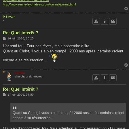
http://www.renne-le-chateau.com
http://www.renne-le-chateau.com/journal/journal.html
P.Silvain
x
Re: Quel intérêt ?
M
16 juin 2026, 15:25
e
s
L'or rend fou ! Faut pas rêver , mais apprendre à lire.
s
Quant au Christ, il vous a bien trompé ! 2000 ans après, certains croient
a
g
e
encore à sa résurrection ...
cardou
chercheur de trésors
Re: Quel intérêt ?
M
17 juin 2026, 07:50
e
s
s
a
g
Quant au Christ, il vous a bien trompé ! 2000 ans après, certains croient
e
encore à sa résurrection ..
Oui bien d'accord avec toi - Mais attention au mot résurrection - Du moins