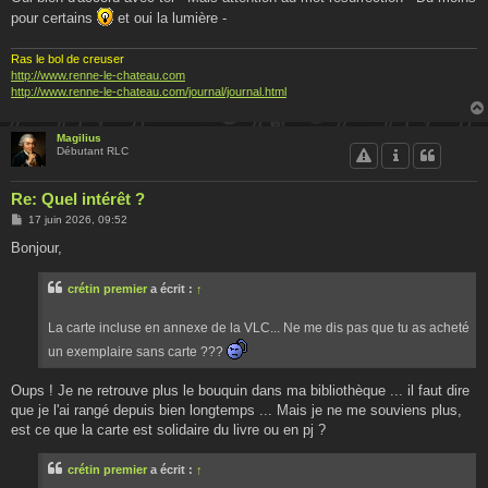
pour certains
et oui la lumière -
Ras le bol de creuser
http://www.renne-le-chateau.com
http://www.renne-le-chateau.com/journal/journal.html
Magilius
Débutant RLC
Re: Quel intérêt ?
M
17 juin 2026, 09:52
e
s
Bonjour,
s
a
g
crétin premier
a écrit :
↑
e
La carte incluse en annexe de la VLC... Ne me dis pas que tu as acheté
un exemplaire sans carte ???
Oups ! Je ne retrouve plus le bouquin dans ma bibliothèque ... il faut dire
que je l'ai rangé depuis bien longtemps ... Mais je ne me souviens plus,
est ce que la carte est solidaire du livre ou en pj ?
crétin premier
a écrit :
↑