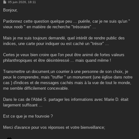
M
05 juin 2026, 18:11
e
s
Bonjour,
s
a
g
Pardonnez cette question quelque peu ... puérile, car je ne suis qu'un "
e
vieux noob " en matière de recherche "trésoraire" ...
Mais je me suis toujours demandé, quel intérêt de rendre public des
indices, une carte pour indiquer ou est caché un "trésor" ...
Certes je veux bien croire que l'on peut être animé de fortes valeurs
philanthropiques et être désintéressé ... mais quand même !
Transmettre un document,un courrier à une personne de son choix, je
peux le comprendre, mais "truffer " un monument (une église dans notre
cas ) d'indices et de messages cachés mais à la vue de tout le monde,
me semble difficilement concevable.
Dans le cas de l'Abbé S. partager les informations avec Marie D. était
largement suffisant ...
Est ce que je me fourvoie ?
Merci d'avance pour vos réponses et votre bienveillance;