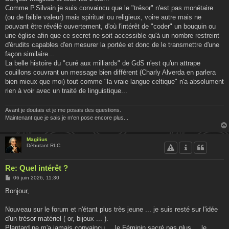
s
Comme P.Silvain je suis convaincu que le "trésor" n'est pas monétaire
a
g
(ou de faible valeur) mais spirituel ou religieux, voire autre mais ne
e
pouvant être révélé ouvertement, d'où l'intérêt de "coder" un bouquin ou
une église afin que ce secret ne soit accessible qu'à un nombre restreint
d'érudits capables d'en mesurer la portée et donc de le transmettre d'une
façon similaire...
La belle histoire du "curé aux milliards" de GdS n'est qu'un attrape
couillons couvrant un message bien différent (Charly Alverda en parlera
bien mieux que moi) tout comme "la vraie langue celtique" n'a absolument
rien à voir avec un traité de linguistique...
Avant je doutais et je me posais des questions.
Maintenant que je sais je m'en pose encore plus...
Magilius
Débutant RLC
Re: Quel intérêt ?
M
06 juin 2026, 11:30
e
s
Bonjour,
s
a
g
Nouveau sur le forum et n'étant plus très jeune ... je suis resté sur l'idée
e
d'un trésor matériel ( or, bijoux ... ).
Plantard ne m'a jamais convaincu ... le Féminin sacré pas plus ... le