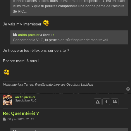
connaissances solides dans leurs domaines respectifs... C'est en lisant
leurs travaux que tu pourras comprendre une bonne partie de l'histoire
de RlC...
Je vais m'y interrésser
crétin premier
a écrit :
↑
Concernant la VLC, tu peux bien sûr t'inspirer de mon travail
Je trouverai tes réflexions sur ce site ?
Encore merci à tous !
Visita Interiora Terrae, Rectificando Invenies Occultum Lapidem
crétin premier
Spécialiste RLC
Re: Quel intérêt ?
M
08 juin 2026, 21:42
e
s
s