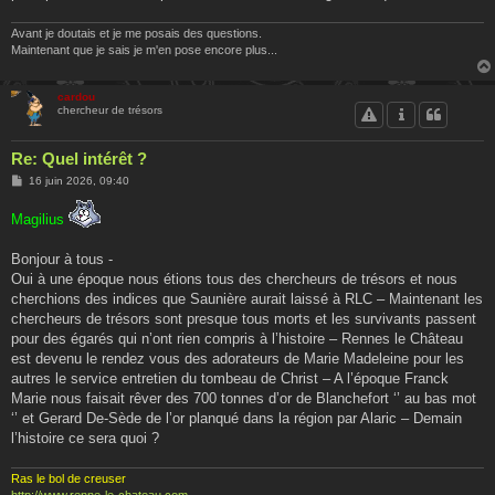
Avant je doutais et je me posais des questions.
Maintenant que je sais je m'en pose encore plus...
cardou
chercheur de trésors
Re: Quel intérêt ?
M
16 juin 2026, 09:40
e
s
Magilius
s
a
g
Bonjour à tous -
e
Oui à une époque nous étions tous des chercheurs de trésors et nous
cherchions des indices que Saunière aurait laissé à RLC – Maintenant les
chercheurs de trésors sont presque tous morts et les survivants passent
pour des égarés qui n’ont rien compris à l’histoire – Rennes le Château
est devenu le rendez vous des adorateurs de Marie Madeleine pour les
autres le service entretien du tombeau de Christ – A l’époque Franck
Marie nous faisait rêver des 700 tonnes d’or de Blanchefort ‘’ au bas mot
‘’ et Gerard De-Sède de l’or planqué dans la région par Alaric – Demain
l’histoire ce sera quoi ?
Ras le bol de creuser