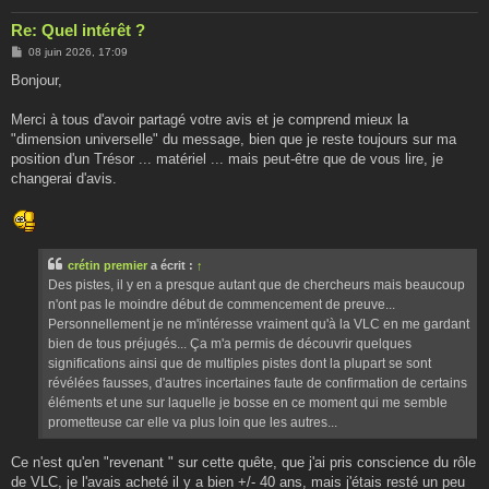
Re: Quel intérêt ?
M
08 juin 2026, 17:09
e
s
Bonjour,
s
a
g
Merci à tous d'avoir partagé votre avis et je comprend mieux la
e
"dimension universelle" du message, bien que je reste toujours sur ma
position d'un Trésor ... matériel ... mais peut-être que de vous lire, je
changerai d'avis.
crétin premier
a écrit :
↑
Des pistes, il y en a presque autant que de chercheurs mais beaucoup
n'ont pas le moindre début de commencement de preuve...
Personnellement je ne m'intéresse vraiment qu'à la VLC en me gardant
bien de tous préjugés... Ça m'a permis de découvrir quelques
significations ainsi que de multiples pistes dont la plupart se sont
révélées fausses, d'autres incertaines faute de confirmation de certains
éléments et une sur laquelle je bosse en ce moment qui me semble
prometteuse car elle va plus loin que les autres...
Ce n'est qu'en "revenant " sur cette quête, que j'ai pris conscience du rôle
de VLC, je l'avais acheté il y a bien +/- 40 ans, mais j'étais resté un peu