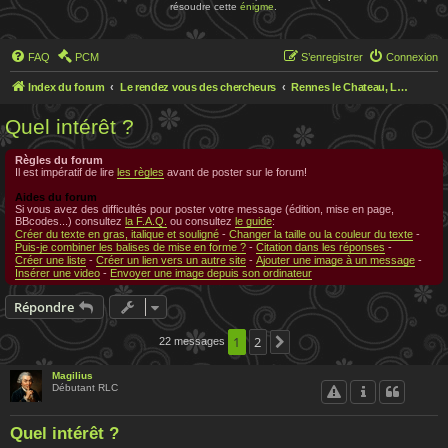
résoudre cette
énigme
.
FAQ
PCM
S’enregistrer
Connexion
Index du forum
Le rendez vous des chercheurs
Rennes le Chateau, Le rendez-vous des chercheurs
Quel intérêt ?
Règles du forum
Il est impératif de lire
les règles
avant de poster sur le forum!
Aides du forum
Si vous avez des difficultés pour poster votre message (édition, mise en page,
BBcodes...) consultez
la F.A.Q.
ou consultez
le guide
:
Créer du texte en gras, italique et souligné
-
Changer la taille ou la couleur du texte
-
Puis-je combiner les balises de mise en forme ?
-
Citation dans les réponses
-
Créer une liste
-
Créer un lien vers un autre site
-
Ajouter une image à un message
-
Insérer une video
-
Envoyer une image depuis son ordinateur
Répondre
1
2
22 messages
Suivante
Magilius
Débutant RLC
Quel intérêt ?