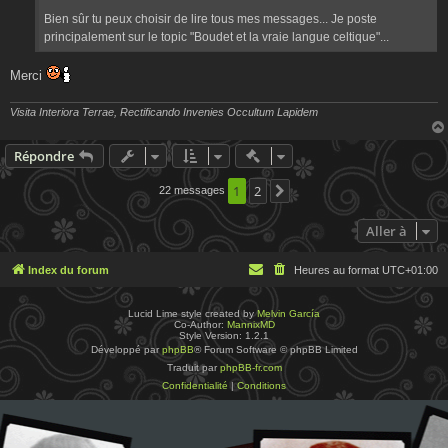
Bien sûr tu peux choisir de lire tous mes messages... Je poste
principalement sur le topic "Boudet et la vraie langue celtique"...
Merci
Visita Interiora Terrae, Rectificando Invenies Occultum Lapidem
Actions rapides de modératio
Répondre
1
2
22 messages
Suivante
Aller à
Index du forum
Heures au format
UTC+01:00
Lucid Lime style created by
Melvin García
Co-Author:
MannixMD
Style Version: 1.2.1
Développé par
phpBB
® Forum Software © phpBB Limited
Traduit par
phpBB-fr.com
Confidentialité
|
Conditions