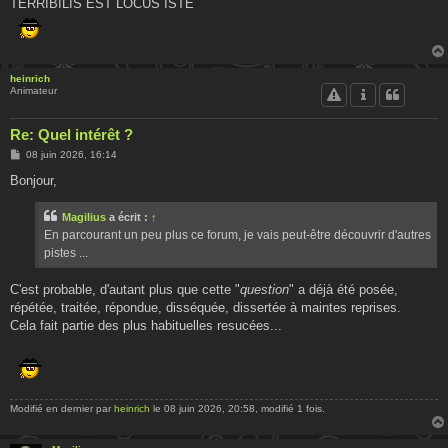
g
TERRIBILIS EST LOCUS ISTE
e
heinrich
Animateur
Re: Quel intérêt ?
M
08 juin 2026, 16:14
e
s
Bonjour,
s
a
g
Magilius
a écrit :
↑
e
En parcourant un peu plus ce forum, je vais peut-être découvrir d'autres
pistes ...
C'est probable, d'autant plus que cette "
question
" a déjà été posée,
répétée, traitée, répondue, disséquée, dissertée à maintes reprises.
Cela fait partie des plus habituelles resucées...
Modifié en dernier par
heinrich
le 08 juin 2026, 20:58, modifié 1 fois.