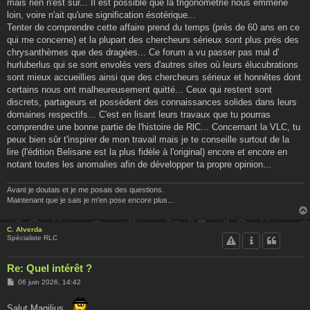
mais rien n'est sûr... Il est possible que la trigonométrie nous emmène
loin, voire n'ait qu'une signification ésotérique...
Tenter de comprendre cette affaire prend du temps (près de 60 ans en ce
qui me concerne) et la plupart des chercheurs sérieux sont plus près des
chrysanthèmes que des dragées... Ce forum a vu passer pas mal d'
hurluberlus qui se sont envolés vers d'autres sites où leurs élucubrations
sont mieux accueillies ainsi que des chercheurs sérieux et honnêtes dont
certains nous ont malheureusement quitté... Ceux qui restent sont
discrets, partageurs et possèdent des connaissances solides dans leurs
domaines respectifs... C'est en lisant leurs travaux que tu pourras
comprendre une bonne partie de l'histoire de RlC... Concernant la VLC, tu
peux bien sûr t'inspirer de mon travail mais je te conseille surtout de la
lire (l'édition Belisane est la plus fidèle à l'original) encore et encore en
notant toutes les anomalies afin de développer ta propre opinion...
Avant je doutais et je me posais des questions.
Maintenant que je sais je m'en pose encore plus...
C. Alverda
Spécialiste RLC
Re: Quel intérêt ?
M
06 juin 2026, 14:42
e
s
s
Salut Magilius