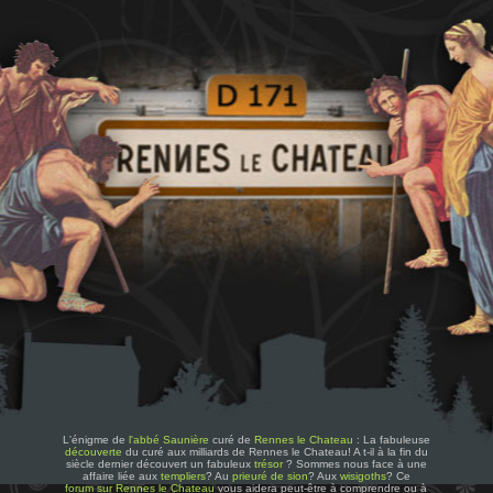
L'énigme de
l'abbé Saunière
curé de
Rennes le Chateau
: La fabuleuse
découverte
du curé aux milliards de Rennes le Chateau! A t-il à la fin du
siècle dernier découvert un fabuleux
trésor
? Sommes nous face à une
affaire liée aux
templiers
? Au
prieuré de sion
? Aux
wisigoths
? Ce
forum sur Rennes le Chateau
vous aidera peut-être à comprendre ou à