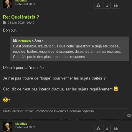
Magilius
Débutant RLC
Re: Quel intérêt ?
M
08 juin 2026, 16:49
e
s
Bonjour,
s
a
g
heinrich
a écrit :
↑
e
C'est probable, d'autant plus que cette "
question
" a déjà été posée,
répétée, traitée, répondue, disséquée, dissertée à maintes reprises.
Cela fait partie des plus habituelles resucées...
Désolé pour la "resucée " ...
Je n'ai pas trouvé de "loupe" pour vérifier les sujets traités ?
Ceci dit ce n'est pas interdit d'actualiser les sujets régulièrement
Visita Interiora Terrae, Rectificando Invenies Occultum Lapidem
Magilius
Débutant RLC