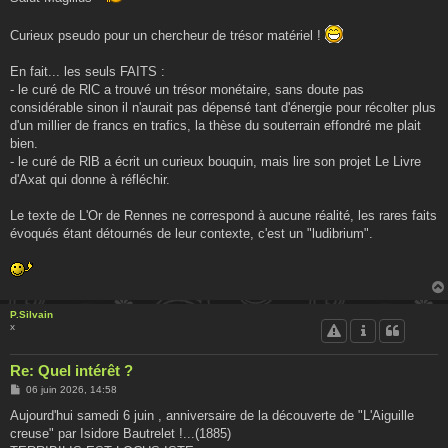
a
g
e
Curieux pseudo pour un chercheur de trésor matériel !
En fait... les seuls FAITS :
- le curé de RlC a trouvé un trésor monétaire, sans doute pas
considérable sinon il n'aurait pas dépensé tant d'énergie pour récolter plus
d'un millier de francs en trafics, la thèse du souterrain effondré me plait
bien.
- le curé de RlB a écrit un curieux bouquin, mais lire son projet Le Livre
d'Axat qui donne à réfléchir.
Le texte de L'Or de Rennes ne correspond à aucune réalité, les rares faits
évoqués étant détournés de leur contexte, c'est un "ludibrium".
P.Silvain
x
Re: Quel intérêt ?
M
06 juin 2026, 14:58
e
s
Aujourd'hui samedi 6 juin , anniversaire de la découverte de "L'Aiguille
s
creuse" par Isidore Bautrelet !...(1885)
a