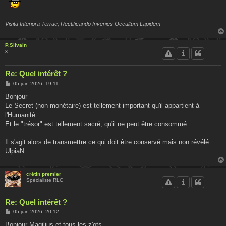
Visita Interiora Terrae, Rectificando Invenies Occultum Lapidem
P.Silvain
x
Re: Quel intérêt ?
M
05 juin 2026, 19:11
e
s
Bonjour
s
Le Secret (non monétaire) est tellement important qu'il appartient à
a
g
l'Humanité
e
Et le "trésor" est tellement sacré, qu'il ne peut être consommé
Il s'agit alors de transmettre ce qui doit être conservé mais non révélé...
UlpiaN
crétin premier
Spécialiste RLC
Re: Quel intérêt ?
M
05 juin 2026, 20:12
e
s
Bonjour Magilius et tous les z'ots...