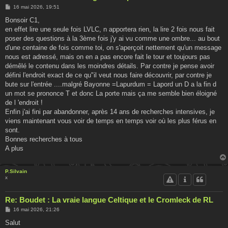
M
16 mai 2026, 19:51
e
s
Bonsoir C1,
s
en effet lire une seule fois LVLC, n apportera rien, la lire 2 fois nous fait
a
g
poser des questions à la 3ème fois j'y ai vu comme une ombre... au bout
e
d'une centaine de fois comme toi, on s'aperçoit nettement qu'un message
nous est adressé, mais on en a pas encore fait le tour et toujours pas
démêlé le contenu dans les moindres détails. Par contre je pense avoir
défini l'endroit exact de ce qu"il veut nous faire découvrir, par contre je
bute sur l'entrée ....malgré Bayonne =Lapurdum = Lapord un D a la fin d
un mot se prononce T et donc La porte mais ça me semble bien éloigné
de l 'endroit !
Enfin j'ai fini par abandonner, après 14 ans de recherches intensives, je
viens maintenant vous voir de temps en temps voir où les plus férus en
sont.
Bonnes recherches à tous
A plus
P.Silvain
x
Re: Boudet : La vraie langue Celtique et le Cromleck de RL
M
16 mai 2026, 21:26
e
s
Salut
s