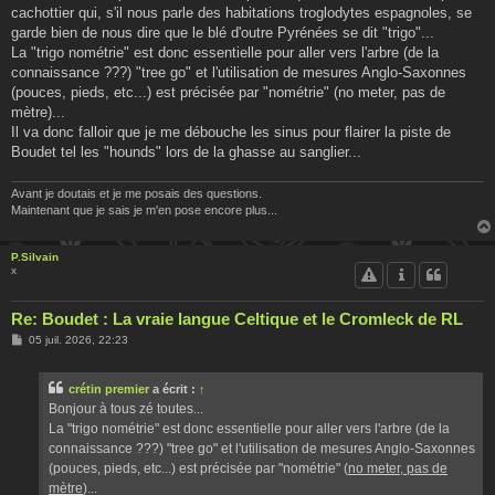
cachottier qui, s'il nous parle des habitations troglodytes espagnoles, se
garde bien de nous dire que le blé d'outre Pyrénées se dit "trigo"...
La "trigo nométrie" est donc essentielle pour aller vers l'arbre (de la
connaissance ???) "tree go" et l'utilisation de mesures Anglo-Saxonnes
(pouces, pieds, etc...) est précisée par "nométrie" (no meter, pas de
mètre)...
Il va donc falloir que je me débouche les sinus pour flairer la piste de
Boudet tel les "hounds" lors de la ghasse au sanglier...
Avant je doutais et je me posais des questions.
Maintenant que je sais je m'en pose encore plus...
P.Silvain
x
Re: Boudet : La vraie langue Celtique et le Cromleck de RL
M
05 juil. 2026, 22:23
e
s
s
crétin premier
a écrit :
↑
a
g
Bonjour à tous zé toutes...
e
La "trigo nométrie" est donc essentielle pour aller vers l'arbre (de la
connaissance ???) "tree go" et l'utilisation de mesures Anglo-Saxonnes
(pouces, pieds, etc...) est précisée par "nométrie" (
no meter, pas de
mètre
)...