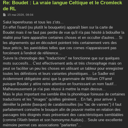
Re: Boudet : La vraie langue Celtique et le Cromleck
de RL
M
15 mai 2026, 08:04
e
s
Salut leperefouras et tous les z'ots...
s
En effet l'isard (ou plutôt le bouquetin) apparaît bien sur la carte de
a
g
Boudet mais il ne faut pas perdre de vue qu'il n'a pas hésité à bidouiller la
e
réalité pour faire apparaître certaines choses et en occulter d'autres... Si
les alignements qui en découlent pointent très certainement vers des
lieux précis, les pareïdolies telles que ces cornes n'apparaissent pas
forcément à l'endroit de référence...
Suivre la chronologie des "traductions" ne fonctionne que sur quelques
mots succesifs... C'est effectivement ardu et très chronophage mais on
peut se faciliter un peu les choses en utilisant un tableur pour enregistrer
toutes les définitions et leurs variantes phonétiques... Le Sadler est
évidemment obligatoire ainsi que la grammaire de William O'Farrel
puisque Boudet y attire notre attention en fournissant un nom fautif...
Malheureusement je n'ai pas réussi à mettre la main dessus...
Mais le plus important me semble être la phonétique foireuse de certaines
traductions et les "images" qu'elles génèrent... En fait, pour arriver à
démêler la pelote (basque) de carabistouilles (ou "lac de vannes") il faut
parfaitement connaître le bouquin afin de pouvoir mettre en relation des
passages très éloignés mais présentant des caractéristiques semblables
(comme l'Aleth breton et son homonyme Audois)... Seule une excellente
mémoire permet ces associations "parlantes"...