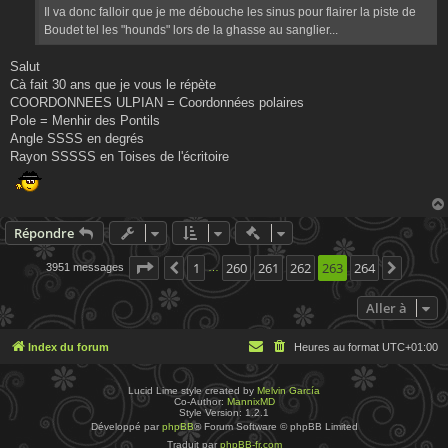
Il va donc falloir que je me débouche les sinus pour flairer la piste de
Boudet tel les "hounds" lors de la ghasse au sanglier...
Salut
Cà fait 30 ans que je vous le répète
COORDONNEES ULPIAN = Coordonnées polaires
Pole = Menhir des Pontils
Angle SSSS en degrés
Rayon SSSSS en Toises de l'écritoire
Actions rapides de modératio
Répondre
Page
263
1
sur
260
264
261
262
263
264
3951 messages
Précédente
Suivan
…
Aller à
Index du forum
Heures au format
UTC+01:00
Lucid Lime style created by
Melvin García
Co-Author:
MannixMD
Style Version: 1.2.1
Développé par
phpBB
® Forum Software © phpBB Limited
Traduit par
phpBB-fr.com