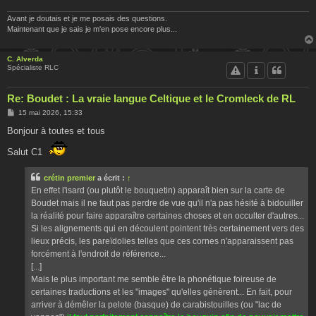
Avant je doutais et je me posais des questions.
Maintenant que je sais je m'en pose encore plus...
C. Alverda
Spécialiste RLC
Re: Boudet : La vraie langue Celtique et le Cromleck de RL
M
15 mai 2026, 15:33
e
s
Bonjour à toutes et tous
s
a
Salut C1
g
e
crétin premier
a écrit :
↑
En effet l'isard (ou plutôt le bouquetin) apparaît bien sur la carte de
Boudet mais il ne faut pas perdre de vue qu'il n'a pas hésité à bidouiller
la réalité pour faire apparaître certaines choses et en occulter d'autres...
Si les alignements qui en découlent pointent très certainement vers des
lieux précis, les pareïdolies telles que ces cornes n'apparaissent pas
forcément à l'endroit de référence...
[...]
Mais le plus important me semble être la phonétique foireuse de
certaines traductions et les "images" qu'elles génèrent... En fait, pour
arriver à démêler la pelote (basque) de carabistouilles (ou "lac de