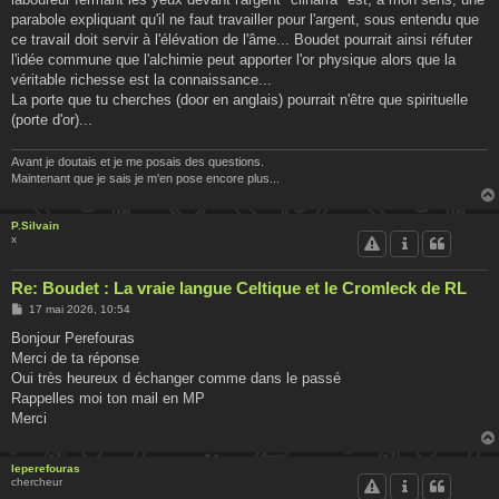
parabole expliquant qu'il ne faut travailler pour l'argent, sous entendu que
ce travail doit servir à l'élévation de l'âme... Boudet pourrait ainsi réfuter
l'idée commune que l'alchimie peut apporter l'or physique alors que la
véritable richesse est la connaissance...
La porte que tu cherches (door en anglais) pourrait n'être que spirituelle
(porte d'or)...
Avant je doutais et je me posais des questions.
Maintenant que je sais je m'en pose encore plus...
P.Silvain
x
Re: Boudet : La vraie langue Celtique et le Cromleck de RL
M
17 mai 2026, 10:54
e
s
Bonjour Perefouras
s
Merci de ta réponse
a
g
Oui très heureux d échanger comme dans le passé
e
Rappelles moi ton mail en MP
Merci
leperefouras
chercheur