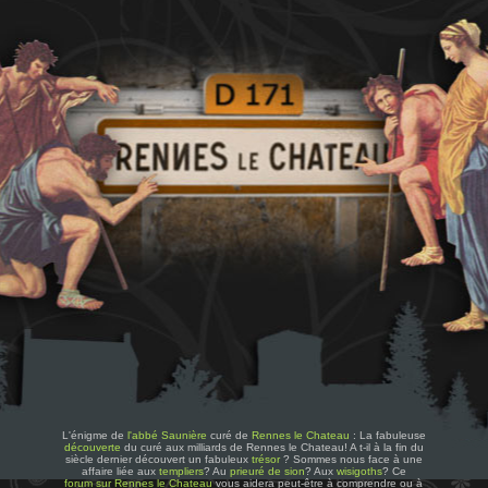
L'énigme de
l'abbé Saunière
curé de
Rennes le Chateau
: La fabuleuse
découverte
du curé aux milliards de Rennes le Chateau! A t-il à la fin du
siècle dernier découvert un fabuleux
trésor
? Sommes nous face à une
affaire liée aux
templiers
? Au
prieuré de sion
? Aux
wisigoths
? Ce
forum sur Rennes le Chateau
vous aidera peut-être à comprendre ou à