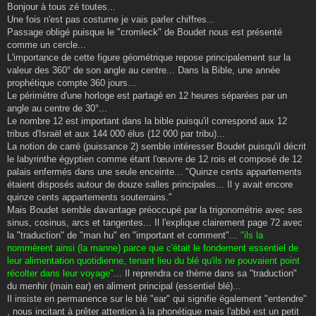
s
Bonjour à tous zé toutes...
s
Une fois n'est pas costume je vais parler chiffres...
a
g
Passage obligé puisque le "cromleck" de Boudet nous est présenté
e
comme un cercle...
L'importance de cette figure géométrique repose principalement sur la
valeur des 360° de son angle au centre... Dans la Bible, une année
prophétique compte 360 jours...
Le périmètre d'une horloge est partagé en 12 heures séparées par un
angle au centre de 30°...
Le nombre 12 est important dans la bible puisqu'il correspond aux 12
tribus d'Israël et aux 144 000 élus (12 000 par tribu)...
La notion de carré (puissance 2) semble intéresser Boudet puisqu'il décrit
le labyrinthe égyptien comme étant l'œuvre de 12 rois et composé de 12
palais enfermés dans une seule enceinte... "Quinze cents appartements
étaient disposés autour de douze salles principales... Il y avait encore
quinze cents appartements souterrains."
Mais Boudet semble davantage préoccupé par la trigonométrie avec ses
sinus, cosinus, arcs et tangentes... Il l'explique clairement page 72 avec
la "traduction" de "man hu" en "important et comment"...
"ils la
nommèrent ainsi (la manne) parce que c'était le fondement essentiel de
leur alimentation quotidienne, tenant lieu du blé qu'ils ne pouvaient point
récolter dans leur voyage"
... Il reprendra ce thème dans sa "traduction"
du menhir (main ear) en aliment principal (essentiel blé)...
Il insiste en permanence sur le blé "ear" qui signifie également "entendre"
, nous incitant à prêter attention à la phonétique mais l'abbé est un petit