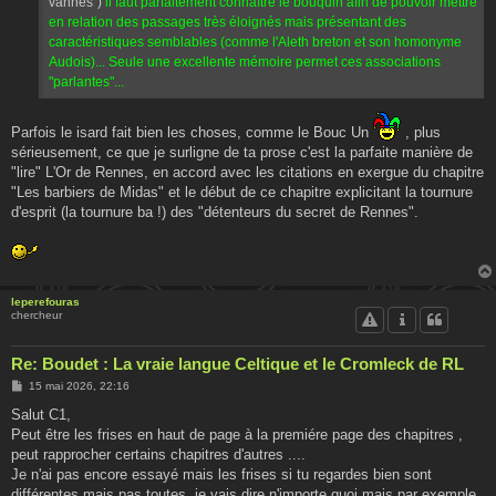
vannes")
il faut parfaitement connaître le bouquin afin de pouvoir mettre
en relation des passages très éloignés mais présentant des
caractéristiques semblables (comme l'Aleth breton et son homonyme
Audois)... Seule une excellente mémoire permet ces associations
"parlantes"...
Parfois le isard fait bien les choses, comme le Bouc Un
, plus
sérieusement, ce que je surligne de ta prose c'est la parfaite manière de
"lire" L'Or de Rennes, en accord avec les citations en exergue du chapitre
"Les barbiers de Midas" et le début de ce chapitre explicitant la tournure
d'esprit (la tournure ba !) des "détenteurs du secret de Rennes".
leperefouras
chercheur
Re: Boudet : La vraie langue Celtique et le Cromleck de RL
M
15 mai 2026, 22:16
e
s
Salut C1,
s
Peut être les frises en haut de page à la premiére page des chapitres ,
a
g
peut rapprocher certains chapitres d'autres ....
e
Je n'ai pas encore essayé mais les frises si tu regardes bien sont
différentes mais pas toutes, je vais dire n'importe quoi mais par exemple