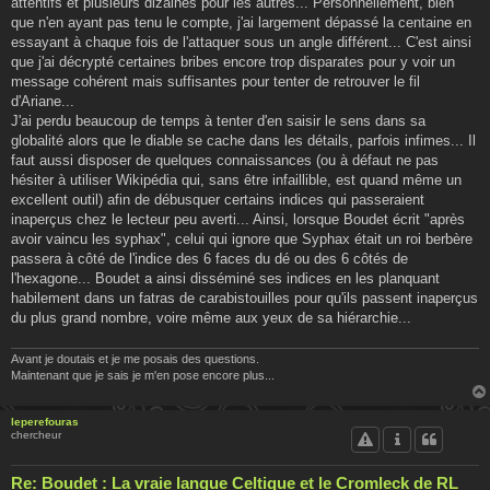
attentifs et plusieurs dizaines pour les autres... Personnellement, bien
que n'en ayant pas tenu le compte, j'ai largement dépassé la centaine en
essayant à chaque fois de l'attaquer sous un angle différent... C'est ainsi
que j'ai décrypté certaines bribes encore trop disparates pour y voir un
message cohérent mais suffisantes pour tenter de retrouver le fil
d'Ariane...
J'ai perdu beaucoup de temps à tenter d'en saisir le sens dans sa
globalité alors que le diable se cache dans les détails, parfois infimes... Il
faut aussi disposer de quelques connaissances (ou à défaut ne pas
hésiter à utiliser Wikipédia qui, sans être infaillible, est quand même un
excellent outil) afin de débusquer certains indices qui passeraient
inaperçus chez le lecteur peu averti... Ainsi, lorsque Boudet écrit "après
avoir vaincu les syphax", celui qui ignore que Syphax était un roi berbère
passera à côté de l'indice des 6 faces du dé ou des 6 côtés de
l'hexagone... Boudet a ainsi disséminé ses indices en les planquant
habilement dans un fatras de carabistouilles pour qu'ils passent inaperçus
du plus grand nombre, voire même aux yeux de sa hiérarchie...
Avant je doutais et je me posais des questions.
Maintenant que je sais je m'en pose encore plus...
leperefouras
chercheur
Re: Boudet : La vraie langue Celtique et le Cromleck de RL