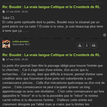
Re: Boudet : La vraie langue Celtique et le Cromleck de RL
M
17 mai 2026, 16:02
e
s
Salut C1
s
Et cette porte spirituelle dont tu parles, Boudet nous la situerait par un
a
g
point précis sur sa carte ? Ecoute si tu veux, je suis beaucoup plus terre
e
à terre que ça........
crétin premier
Spécialiste RLC
Re: Boudet : La vraie langue Celtique et le Cromleck de RL
M
17 mai 2026, 16:34
e
s
La porte d'or pourrait bien être le passage obligé pour trouver l'entrée que
s
tu cherches... Car il s'agit bien d'une entrée, d'un accès que tu
a
g
recherches... Cet accès, bien que difficile à trouver, permet d'entrer sans
e
condition alors que l'ouverture d'une porte est subordonnée à une
connaissance précise... Celle d'un mécanisme quelconque ou d'un mot de
passe... Cette connaissance ne peut s'acquérir qu'avec un long
apprentissage ou avec une révélation... C'est cette connaissance qui fera
apparaître le "trésor" et si tu ne la possèdes pas le "trésor" te restera
caché même si tu découvres l'entrée... D'ailleurs cette entrée est
clairement désignée par l'abbé mais je crains que tu limites tes