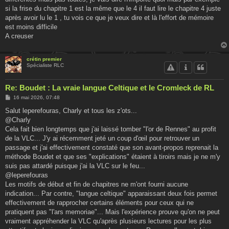
si la frise du chapitre 1 est la même que le 4 il faut lire le chapitre 4 juste
après avoir lu le 1 , tu vois ce que je veux dire et là l'effort de mémoire
est moins difficile
A creuser
crétin premier
Spécialiste RLC
Re: Boudet : La vraie langue Celtique et le Cromleck de RL
M
16 mai 2026, 07:48
e
s
Salut leperefouras, Charly et tous les z'ots...
s
@Charly
a
g
Cela fait bien longtemps que j'ai laissé tomber "l'or de Rennes" au profit
e
de la VLC... J'y ai récemment jeté un coup d'œil pour retrouver un
passage et j'ai effectivement constaté que son avant-propos reprenait la
méthode Boudet et que ses "explications" étaient à tiroirs mais je ne m'y
suis pas attardé puisque j'ai la VLC sur le feu...
@leperefouras
Les motifs de début et fin de chapitres ne m'ont fourni aucune
indication... Par contre, "langue celtique" apparaissant deux fois permet
effectivement de rapprocher certains éléments pour ceux qui ne
pratiquent pas "l'ars memoriae"... Mais l'expérience prouve qu'on ne peut
vraiment appréhender la VLC qu'après plusieurs lectures pour les plus