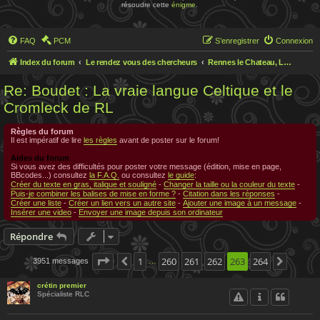
résoudre cette
énigme
.
FAQ
PCM
S’enregistrer
Connexion
Index du forum
Le rendez vous des chercheurs
Rennes le Chateau, Le rendez-vous des chercheurs
Re: Boudet : La vraie langue Celtique et le
Cromleck de RL
Règles du forum
Il est impératif de lire
les règles
avant de poster sur le forum!
Aides du forum
Si vous avez des difficultés pour poster votre message (édition, mise en page,
BBcodes...) consultez
la F.A.Q.
ou consultez
le guide
:
Créer du texte en gras, italique et souligné
-
Changer la taille ou la couleur du texte
-
Puis-je combiner les balises de mise en forme ?
-
Citation dans les réponses
-
Créer une liste
-
Créer un lien vers un autre site
-
Ajouter une image à un message
-
Insérer une video
-
Envoyer une image depuis son ordinateur
Répondre
Page
263
1
sur
260
264
261
262
263
264
3951 messages
Précédente
Suivan
…
crétin premier
Spécialiste RLC