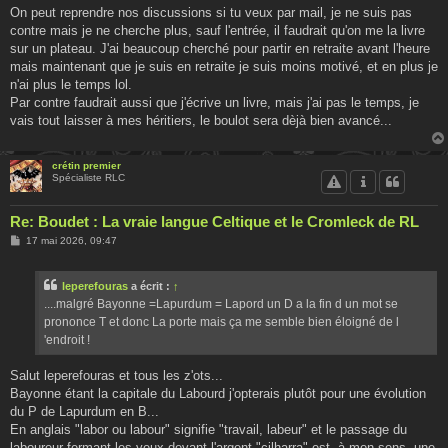
On peut reprendre nos discussions si tu veux par mail, je ne suis pas
contre mais je ne cherche plus, sauf l'entrée, il faudrait qu'on me la livre
sur un plateau. J'ai beaucoup cherché pour partir en retraite avant l'heure
mais maintenant que je suis en retraite je suis moins motivé, et en plus je
n'ai plus le temps lol.
Par contre faudrait aussi que j'écrive un livre, mais j'ai pas le temps, je
vais tout laisser à mes héritiers, le boulot sera dèjà bien avancé...
crétin premier
Spécialiste RLC
Re: Boudet : La vraie langue Celtique et le Cromleck de RL
M
17 mai 2026, 09:47
e
s
s
leperefouras
a écrit :
↑
a
g
....malgré Bayonne =Lapurdum = Lapord un D a la fin d un mot se
e
prononce T et donc La porte mais ça me semble bien éloigné de l
'endroit !
Salut leperefouras et tous les z'ots...
Bayonne étant la capitale du Labourd j'opterais plutôt pour une évolution
du P de Lapurdum en B...
En anglais "labor ou labour" signifie "travail, labeur" et le passage du
laboureur fermant les yeux devant l'argent "cilharra" est, à mon sens, une