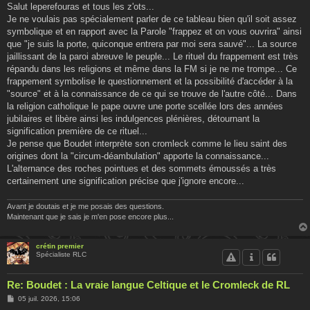
s
Salut leperefouras et tous les z'ots...
s
Je ne voulais pas spécialement parler de ce tableau bien qu'il soit assez
a
g
symbolique et en rapport avec la Parole "frappez et on vous ouvrira" ainsi
e
que "je suis la porte, quiconque entrera par moi sera sauvé"... La source
jaillissant de la paroi abreuve le peuple... Le rituel du frappement est très
répandu dans les religions et même dans la FM si je ne me trompe... Ce
frappement symbolise le questionnement et la possibilité d'accéder à la
"source" et à la connaissance de ce qui se trouve de l'autre côté... Dans
la religion catholique le pape ouvre une porte scellée lors des années
jubilaires et libère ainsi les indulgences plénières, détournant la
signification première de ce rituel...
Je pense que Boudet interprète son cromleck comme le lieu saint des
origines dont la "circum-déambulation" apporte la connaissance...
L'alternance des roches pointues et des sommets émoussés a très
certainement une signification précise que j'ignore encore...
Avant je doutais et je me posais des questions.
Maintenant que je sais je m'en pose encore plus...
crétin premier
Spécialiste RLC
Re: Boudet : La vraie langue Celtique et le Cromleck de RL
M
05 juil. 2026, 15:06
e