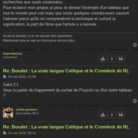
recherches aux seuls souterrains...
Pour éclaircir mon propos je peux te donner l'exemple d'un tableau que
tout le monde peut voir mais que seuls quelques connaisseurs sauront
l'admirer parce qu'ils en comprendront la technique et surtout la
signification, la part de l'âme que l'artiste y a laissée...
Avant je doutais et je me posais des questions.
Maintenant que je sais je m'en pose encore plus...
leperefouras
chercheur
Re: Boudet : La vraie langue Celtique et le Cromleck de RL
M
19 mai 2026, 22:58
e
s
Salut C1
s
Veux tu parler du frappement du rocher de Poussin ou d'un autre tableau
a
g
?
e
crétin premier
Spécialiste RLC
Re: Boudet : La vraie langue Celtique et le Cromleck de RL
M
20 mai 2026, 08:31
e