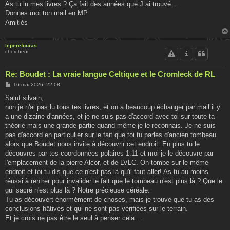
As tu lu mes livres ? Ça fait des années que J ai trouvé…
a
g
Donnes moi ton mail en MP
e
Amitiés
leperefouras
chercheur
Re: Boudet : La vraie langue Celtique et le Cromleck de RL
M
16 mai 2026, 22:08
e
s
Salut silvain,
s
non je n'ai pas lu tous tes livres, et on a beaucoup échanger par mail il y
a
g
a une dizaine d'années, et je ne suis pas d'accord avec toi sur toute ta
e
théorie mais une grande partie quand même je le reconnais. Je ne suis
pas d'accord en particulier sur le fait que toi tu parles d'ancien tombeau
alors que Boudet nous invite à découvrir cet endroit. En plus tu le
découvres par tes coordonnées polaires 1.11 et moi je le découvre par
l'emplacement de la pierre Alcor, et de LVLC. On tombe sur le même
endroit et toi tu dis que ce n'est pas là qu'il faut aller! As-tu au moins
réussi à rentrer pour invalider le fait que le tombeau n'est plus là ? Que le
gui sacré n'est plus là ? Notre précieuse céréale.
Tu as découvert énormément de choses, mais je trouve que tu as des
conclusions hâtives et qui ne sont pas vérifiées sur le terrain.
Et je crois ne pas être le seul à penser cela....