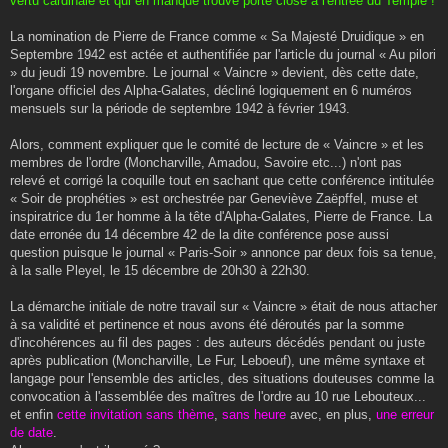
vertu cardinale et qui en manque trouve porte close à l'entrée du Temple !
La nomination de Pierre de France comme « Sa Majesté Druidique » en
Septembre 1942 est actée et authentifiée par l'article du journal « Au pilori
» du jeudi 19 novembre. Le journal « Vaincre » devient, dès cette date,
l'organe officiel des Alpha-Galates, décliné logiquement en 6 numéros
mensuels sur la période de septembre 1942 à février 1943.
Alors, comment expliquer que le comité de lecture de « Vaincre » et les
membres de l'ordre (Moncharville, Amadou, Savoire etc...) n'ont pas
relevé et corrigé la coquille tout en sachant que cette conférence intitulée
« Soir de prophéties » est orchestrée par Geneviève Zaëpffel, muse et
inspiratrice du 1er homme à la tête d'Alpha-Galates, Pierre de France. La
date erronée du 14 décembre 42 de la dite conférence pose aussi
question puisque le journal « Paris-Soir » annonce par deux fois sa tenue,
à la salle Pleyel, le 15 décembre de 20h30 à 22h30.
La démarche initiale de notre travail sur « Vaincre » était de nous attacher
à sa validité et pertinence et nous avons été déroutés par la somme
d'incohérences au fil des pages : des auteurs décédés pendant ou juste
après publication (Moncharville, Le Fur, Leboeuf), une même syntaxe et
langage pour l'ensemble des articles, des situations douteuses comme la
convocation à l'assemblée des maîtres de l'ordre au 10 rue Lebouteux...
et enfin
cette invitation sans thème
,
sans heure
avec, en plus,
une erreur
de date
.