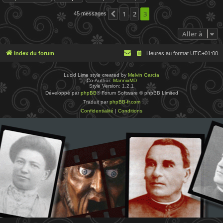
1
2
3
45 messages
Précédente
Aller à
Index du forum
Heures au format
UTC+01:00
Lucid Lime style created by
Melvin García
Co-Author:
MannixMD
Style Version: 1.2.1
Développé par
phpBB
® Forum Software © phpBB Limited
Traduit par
phpBB-fr.com
Confidentialité
|
Conditions