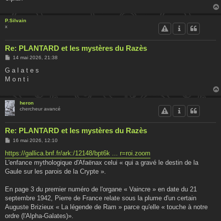
P.Silvain
x
Re: PLANTARD et les mystères du Razès
M
14 mai 2026, 21:38
e
s
G a l a t e s
s
M o n t i
a
g
e
heron
chercheur avancé
Re: PLANTARD et les mystères du Razès
M
16 mai 2026, 12:10
e
s
https://gallica.bnf.fr/ark:/12148/bpt6k ... r=roi.zoom
s
L'enfance mythologique d'Afaënax celui « qui a gravé le destin de la
a
g
Gaule sur les parois de la Crypte ».
e
En page 3 du premier numéro de l'organe « Vaincre » en date du 21
septembre 1942, Pierre de France relate sous la plume d'un certain
Auguste Brizieux « La légende de Ram » parce qu'elle « touche à notre
ordre (l'Alpha-Galates)».