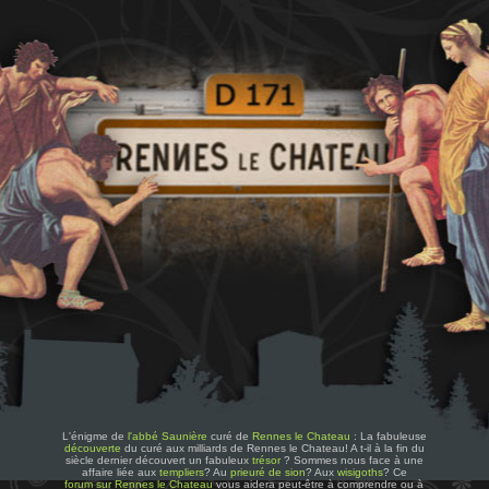
L'énigme de
l'abbé Saunière
curé de
Rennes le Chateau
: La fabuleuse
découverte
du curé aux milliards de Rennes le Chateau! A t-il à la fin du
siècle dernier découvert un fabuleux
trésor
? Sommes nous face à une
affaire liée aux
templiers
? Au
prieuré de sion
? Aux
wisigoths
? Ce
forum sur Rennes le Chateau
vous aidera peut-être à comprendre ou à