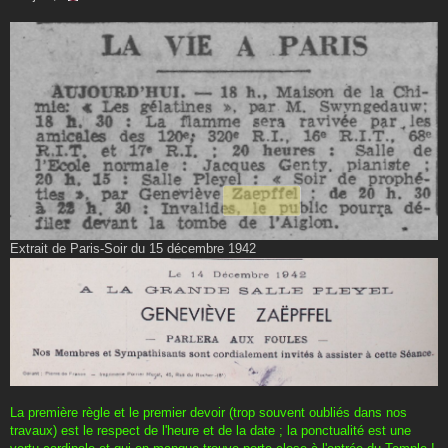
a
g
e
Extrait de Paris-Soir du 15 décembre 1942
La première règle et le premier devoir (trop souvent oubliés dans nos
travaux) est le respect de l'heure et de la date ; la ponctualité est une