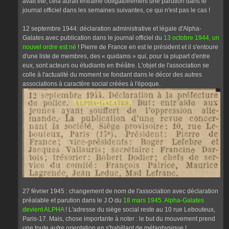
avait été, cela aurait entraîné obligatoirement une parution dans le
journal officiel dans les semaines suivantes, ce qui n'est pas le cas !
12 septembre 1944: déclaration administrative et légale d'Alpha-
Galates avec publication dans le journal officiel du
13 octobre 1944, un
nouvel ordre est né
! Pierre de France en est le président et il s'entoure
d'une liste de membres, des « quidams » qui, pour la plupart d'entre
eux, sont acteurs ou étudiants en théâtre. L'objet de l'association se
colle à l'actualité du moment se fondant dans le décor des autres
associations à caractère social créées à l'époque.
27 février 1945 : changement de nom de l'association avec déclaration
préalable et parution dans le J.O du
18 mars 1945. Alpha-Galates
devient ALPHA
! L'adresse du siège social reste au 10 rue Lebouteux,
Paris-17. Mais, chose importante à noter : le but du mouvement prend
une toute autre orientation en s'habillant de métaphysique !