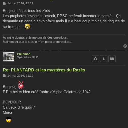
M
14 mai 2026, 15:27
e
s
Bonjour Léa et tous les z'ots...
s
Les prophètes inventent l'avenir, PPSC préférait inventer le passé... Ça
a
g
demande un certain savoir-faire mais il y a beaucoup moins de risques de
e
se tromper...
Avant je doutais et je me posais des questions.
Maintenant que je sais je m'en pose encore plus...
Philemon
Spécialiste RLC
Re: PLANTARD et les mystères du Razès
M
14 mai 2026, 21:15
e
s
s
Bonjour,
a
P.P a bel et bien créé l'ordre d'Alpha-Galates de 1942
g
e
BONJOUR
Cà veux dire quoi ?
Merci