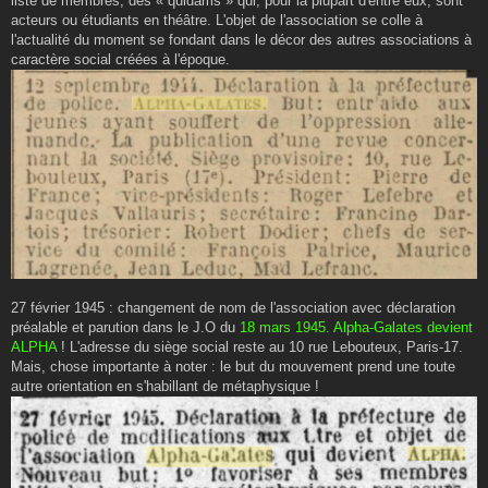
liste de membres, des « quidams » qui, pour la plupart d'entre eux, sont
acteurs ou étudiants en théâtre. L'objet de l'association se colle à
l'actualité du moment se fondant dans le décor des autres associations à
caractère social créées à l'époque.
27 février 1945 : changement de nom de l'association avec déclaration
préalable et parution dans le J.O du
18 mars 1945. Alpha-Galates devient
ALPHA
! L'adresse du siège social reste au 10 rue Lebouteux, Paris-17.
Mais, chose importante à noter : le but du mouvement prend une toute
autre orientation en s'habillant de métaphysique !