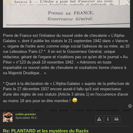
Pierre de France est l'initiateur du nouvel ordre de chevalerie « L'Alpha-
Galates », dont il publie les statuts le 21 septembre 1942 dans « Vaincre
», organe de l'ordre avec comme siège social l'adresse de sa mère, au 10
rue Lebouteux Paris-17 *. Il en est le Gouverneur Général, unique
rédacteur, gérant de l'organe et n'oublions pas ce qu'en dit le journal « Au
Pilori » n°123 du jeudi 19 novembre 1942 : « Admirons en toute
impartialité ce nouvel ordre de chevalerie et souhaitons bonne chance à
sa Majesté Druidique... ».
* Quant à la déclaration de « L'Alpha-Galates » auprès de la préfecture de
Paris le 27 décembre 1937 encore aurait-il fallu qu'il soit respectueux
d'une des règles de ses statuts (Article 3 alinéa 1) en l'occurrence d'avoir
au moins 18 ans pour en être membre !
crétin premier
Spécialiste RLC
Re: PLANTARD et les mystères du Razès