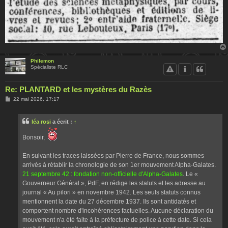
Philemon
Spécialiste RLC
Re: PLANTARD et les mystères du Razès
M
22 mai 2026, 17:17
e
s
s
léa rosi
a écrit :
↑
a
g
e
Bonsoir,
En suivant les traces laissées par Pierre de France, nous sommes
arrivés à rétablir la chronologie de son 1er mouvement Alpha-Galates.
21 septembre 42 : fondation non-officielle d'Alpha-Galates
. Le «
Gouverneur Général », PdF, en rédige les statuts et les adresse au
journal « Au pilori » en novembre 1942. Les seuls statuts connus
mentionnent la date du 27 décembre 1937. Ils sont antidatés et
comportent nombre d'incohérences factuelles. Aucune déclaration du
mouvement n'a été faite à la préfecture de police à cette date. Si cela