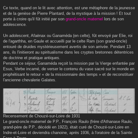
Ce texte, quand on le lit avec attention, est une métaphore de la jeunesse
et de la genèse de Pierre Plantard, de la mystique à la mission ! Et tout
porte à croire qu'il fût initié par son
grand-oncle maternel
lors de son
adolescence.
Un adolescent, Afaënax ou Ganaméda (en celte), fût envoyé par Elie, roi
de l'agarthha, en Gaule et accueilli par le celte Ram (son grand-oncle)
entouré de druides mystérieusement avertis de son arrivée. Pendant 13
ans, ils l'initieront au spiritualisme dans les cryptes bretonnes détentrices
de doctrine et pratique antiques.
Pendant ce séjour, Ganaméda reçoit la mission par la Vierge enfantée par
Esus, Verbe incarné, de verser le contenu du vase sacré sur le monde en
prophétisant le retour « de la missionnaire des temps » et de reconstituer
l'ancienne chevalerie Galates.
Recensement de Chouzé-sur-Loire de 1931
Le grand-oncle maternel de P.P., François Raulo (frère d'Athanase Raulo,
grand-père de P.P., décédé en 1922), était curé de Chouzé-sur-Loire en
Indre-et-Loire et deviendra chanoine, après 1936, à l'oratoire de la Sainte