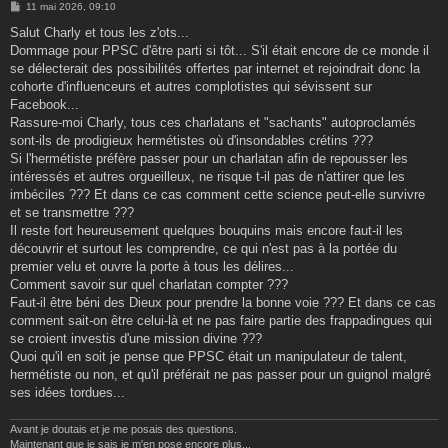
M
11 mai 2026, 09:10
e
s
Salut Charly et tous les z'ots...
s
Dommage pour PPSC d'être parti si tôt... S'il était encore de ce monde il
a
g
se délecterait des possibilités offertes par internet et rejoindrait donc la
e
cohorte d'influenceurs et autres complotistes qui sévissent sur
Facebook...
Rassure-moi Charly, tous ces charlatans et "sachants" autoproclamés
sont-ils de prodigieux hermétistes où d'insondables crétins ???
Si l'hermétiste préfère passer pour un charlatan afin de repousser les
intéressés et autres orgueilleux, ne risque t-il pas de n'attirer que les
imbéciles ??? Et dans ce cas comment cette science peut-elle survivre
et se transmettre ???
Il reste fort heureusement quelques bouquins mais encore faut-il les
découvrir et surtout les comprendre, ce qui n'est pas à la portée du
premier velu et ouvre la porte à tous les délires...
Comment savoir sur quel charlatan compter ???
Faut-il être béni des Dieux pour prendre la bonne voie ??? Et dans ce cas
comment sait-on être celui-là et ne pas faire partie des frappadingues qui
se croient investis d'une mission divine ???
Quoi qu'il en soit je pense que PPSC était un manipulateur de talent,
hermétiste ou non, et qu'il préférait ne pas passer pour un guignol malgré
ses idées tordues...
Avant je doutais et je me posais des questions.
Maintenant que je sais je m'en pose encore plus...