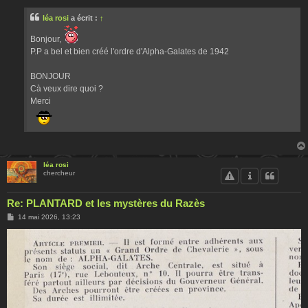
s
s
léa rosi
a écrit :
↑
a
g
e
Bonjour,
P.P a bel et bien créé l'ordre d'Alpha-Galates de 1942
BONJOUR
Cà veux dire quoi ?
Merci
léa rosi
chercheur
Re: PLANTARD et les mystères du Razès
M
14 mai 2026, 13:23
e
s
s
a
g
e