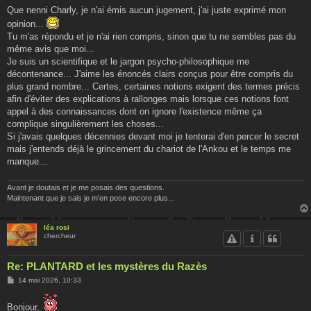
s
Que nenni Charly, je n'ai émis aucun jugement, j'ai juste exprimé mon
s
opinion...
a
g
Tu m'as répondu et je n'ai rien compris, sinon que tu ne sembles pas du
e
même avis que moi...
Je suis un scientifique et le jargon psycho-philosophique me
décontenance... J'aime les énoncés clairs conçus pour être compris du
plus grand nombre... Certes, certaines notions exigent des termes précis
afin d'éviter des explications à rallonges mais lorsque ces notions font
appel à des connaissances dont on ignore l'existence même ça
complique singulièrement les choses...
Si j'avais quelques décennies devant moi je tenterai d'en percer le secret
mais j'entends déjà le grincement du chariot de l'Ankou et le temps me
manque...
Avant je doutais et je me posais des questions.
Maintenant que je sais je m'en pose encore plus...
léa rosi
chercheur
Re: PLANTARD et les mystères du Razès
M
14 mai 2026, 10:33
e
s
s
Bonjour,