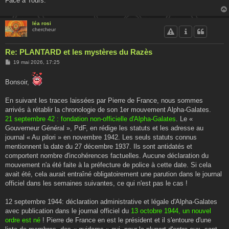
Face à Tours.
léa rosi
chercheur
Re: PLANTARD et les mystères du Razès
M
19 mai 2026, 17:25
e
s
s
Bonsoir,
a
g
e
En suivant les traces laissées par Pierre de France, nous sommes
arrivés à rétablir la chronologie de son 1er mouvement Alpha-Galates.
21 septembre 42 : fondation non-officielle d'Alpha-Galates
. Le «
Gouverneur Général », PdF, en rédige les statuts et les adresse au
journal « Au pilori » en novembre 1942. Les seuls statuts connus
mentionnent la date du 27 décembre 1937. Ils sont antidatés et
comportent nombre d'incohérences factuelles. Aucune déclaration du
mouvement n'a été faite à la préfecture de police à cette date. Si cela
avait été, cela aurait entraîné obligatoirement une parution dans le journal
officiel dans les semaines suivantes, ce qui n'est pas le cas !
12 septembre 1944: déclaration administrative et légale d'Alpha-Galates
avec publication dans le journal officiel du
13 octobre 1944, un nouvel
ordre est né
! Pierre de France en est le président et il s'entoure d'une