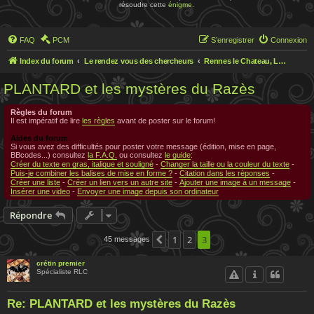
résoudre cette
énigme
.
FAQ
PCM
S’enregistrer
Connexion
Index du forum
Le rendez vous des chercheurs
Rennes le Chateau, Le rendez-vous des chercheurs
PLANTARD et les mystères du Razès
Règles du forum
Il est impératif de lire
les règles
avant de poster sur le forum!
Aides du forum
Si vous avez des difficultés pour poster votre message (édition, mise en page,
BBcodes...) consultez
la F.A.Q.
ou consultez
le guide
:
Créer du texte en gras, italique et souligné
-
Changer la taille ou la couleur du texte
-
Puis-je combiner les balises de mise en forme ?
-
Citation dans les réponses
-
Créer une liste
-
Créer un lien vers un autre site
-
Ajouter une image à un message
-
Insérer une video
-
Envoyer une image depuis son ordinateur
Répondre
1
2
3
45 messages
Précédente
crétin premier
Spécialiste RLC
Re: PLANTARD et les mystères du Razès