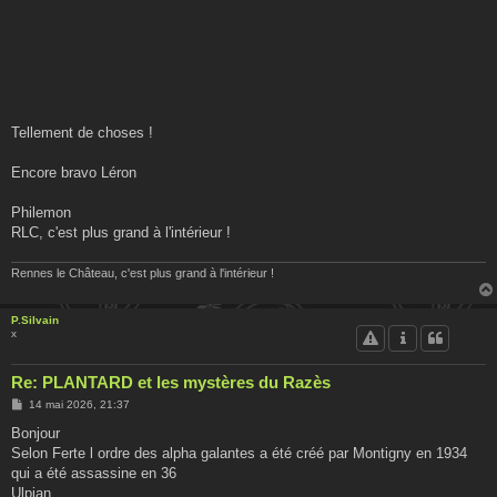
Tellement de choses !
Encore bravo Léron
Philemon
RLC, c'est plus grand à l'intérieur !
Rennes le Château, c'est plus grand à l'intérieur !
P.Silvain
x
Re: PLANTARD et les mystères du Razès
M
14 mai 2026, 21:37
e
s
Bonjour
s
Selon Ferte l ordre des alpha galantes a été créé par Montigny en 1934
a
g
qui a été assassine en 36
e
Ulpian