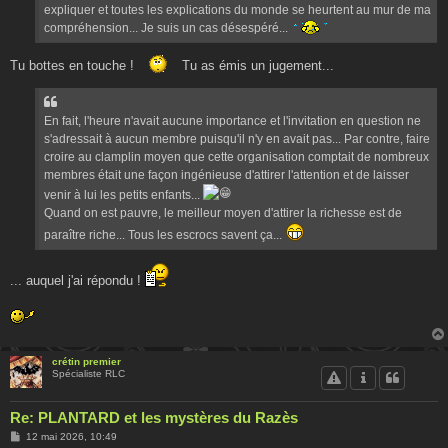
expliquer et toutes les explications du monde se heurtent au mur de ma
compréhension... Je suis un cas désespéré...
Tu bottes en touche !
Tu as émis un jugement...
En fait, l'heure n'avait aucune importance et l'invitation en question ne
s'adressait à aucun membre puisqu'il n'y en avait pas... Par contre, faire
croire au clamplin moyen que cette organisation comptait de nombreux
membres était une façon ingénieuse d'attirer l'attention et de laisser
venir à lui les petits enfants...
Quand on est pauvre, le meilleur moyen d'attirer la richesse est de
paraître riche... Tous les escrocs savent ça...
... auquel j'ai répondu !
crétin premier
Spécialiste RLC
Re: PLANTARD et les mystères du Razès
M
12 mai 2026, 10:49
e