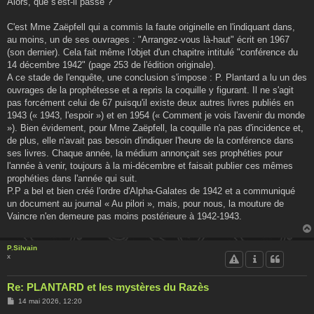
Alors, que s'est-il passé ?
C'est Mme Zaëpfell qui a commis la faute originelle en l'indiquant dans,
au moins, un de ses ouvrages : "Arrangez-vous là-haut" écrit en 1967
(son dernier). Cela fait même l'objet d'un chapitre intitulé "conférence du
14 décembre 1942" (page 253 de l'édition originale).
A ce stade de l'enquête, une conclusion s'impose : P. Plantard a lu un des
ouvrages de la prophétesse et a repris la coquille y figurant. Il ne s'agit
pas forcément celui de 67 puisqu'il existe deux autres livres publiés en
1943 (« 1943, l'espoir ») et en 1954 (« Comment je vois l'avenir du monde
»). Bien évidement, pour Mme Zaëpfell, la coquille n'a pas d'incidence et,
de plus, elle n'avait pas besoin d'indiquer l'heure de la conférence dans
ses livres. Chaque année, la médium annonçait ses prophéties pour
l'année à venir, toujours à la mi-décembre et faisait publier ces mêmes
prophéties dans l'année qui suit.
P.P a bel et bien créé l'ordre d'Alpha-Galates de 1942 et a communiqué
un document au journal « Au pilori », mais, pour nous, la mouture de
Vaincre n'en demeure pas moins postérieure à 1942-1943.
P.Silvain
x
Re: PLANTARD et les mystères du Razès
M
14 mai 2026, 12:20
e