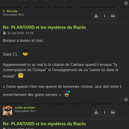
C. Alverda
Spécialiste RLC
Re: PLANTARD et les mystères du Razès
M
11 mai 2026, 23:29
e
s
Bonjour à toutes et tous,
s
a
g
e
Salut C1,
Apparemment tu as mal lu la citation de Cattiaux quand il évoque "la
contemplation de l'Unique" et l'enseignement de sa "sainte loi dans le
monde".
« Ceste queste n'est mie queste de terriennes choses, ainz doit estre li
encerchement des grans secretz ».
crétin premier
Spécialiste RLC
Re: PLANTARD et les mystères du Razès
M