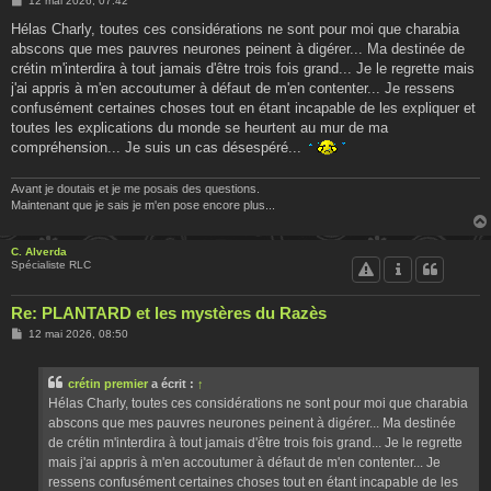
12 mai 2026, 07:42
e
s
Hélas Charly, toutes ces considérations ne sont pour moi que charabia
s
abscons que mes pauvres neurones peinent à digérer... Ma destinée de
a
g
crétin m'interdira à tout jamais d'être trois fois grand... Je le regrette mais
e
j'ai appris à m'en accoutumer à défaut de m'en contenter... Je ressens
confusément certaines choses tout en étant incapable de les expliquer et
toutes les explications du monde se heurtent au mur de ma
compréhension... Je suis un cas désespéré...
Avant je doutais et je me posais des questions.
Maintenant que je sais je m'en pose encore plus...
C. Alverda
Spécialiste RLC
Re: PLANTARD et les mystères du Razès
M
12 mai 2026, 08:50
e
s
s
crétin premier
a écrit :
↑
a
g
Hélas Charly, toutes ces considérations ne sont pour moi que charabia
e
abscons que mes pauvres neurones peinent à digérer... Ma destinée
de crétin m'interdira à tout jamais d'être trois fois grand... Je le regrette
mais j'ai appris à m'en accoutumer à défaut de m'en contenter... Je
ressens confusément certaines choses tout en étant incapable de les