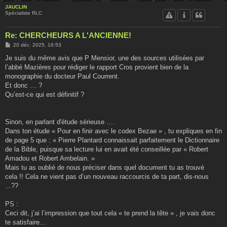
JAUCLIN
Spécialiste RLC
Re: CHERCHEURS A L'ANCIENNE!
M
20 déc. 2025, 16:53
e
s
Je suis du même avis que P Mensior, une des sources utilisées par
s
l’abbé Mazières pour rédiger le rapport Cros provient bien de la
a
g
monographie du docteur Paul Courrent.
e
Et donc … ?
Qu’est-ce qui est définitif ?
Sinon, en parlant d'étude sérieuse ….
Dans ton étude « Pour en finir avec le codex Bezae » , tu expliques en fin
de page 5 que : « Pierre Plantard connaissait parfaitement le Dictionnaire
de la Bible, puisque sa lecture lui en avait été conseillée par « Robert
Amadou et Robert Ambelain. »
Mais tu as oublié de nous préciser dans quel document tu as trouvé
cela !! Cela ne vient pas d’un nouveau raccourcis de ta part, dis-nous
...??
PS :
Ceci dit, j’ai l’impression que tout cela « te prend la tête » , je vais donc
te satisfaire…