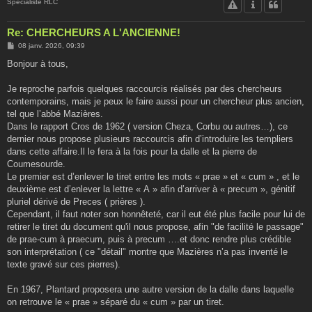
Spécialiste RLC
Re: CHERCHEURS A L'ANCIENNE!
M
08 janv. 2026, 09:39
e
s
Bonjour à tous,
s
a
g
Je reproche parfois quelques raccourcis réalisés par des chercheurs
e
contemporains, mais je peux le faire aussi pour un chercheur plus ancien,
tel que l’abbé Mazières.
Dans le rapport Cros de 1962 ( version Cheza, Corbu ou autres…), ce
dernier nous propose plusieurs raccourcis afin d’introduire les templiers
dans cette affaire.Il le fera à la fois pour la dalle et la pierre de
Coumesourde.
Le premier est d’enlever le tiret entre les mots « prae » et « cum » , et le
deuxième est d’enlever la lettre « A » afin d’arriver à « precum », génitif
pluriel dérivé de Preces ( prières ).
Cependant, il faut noter son honnêteté, car il eut été plus facile pour lui de
retirer le tiret du document qu'il nous propose, afin "de facilité le passage"
de prae-cum à praecum, puis à precum ….et donc rendre plus crédible
son interprétation ( ce "détail" montre que Mazières n’a pas inventé le
texte gravé sur ces pierres).
En 1967, Plantard proposera une autre version de la dalle dans laquelle
on retrouve le « prae » séparé du « cum » par un tiret.