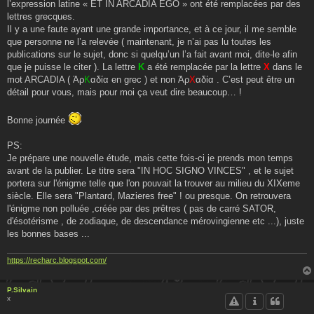
l’expression latine « ET IN ARCADIA EGO » ont été remplacées par des
lettres grecques.
Il y a une faute ayant une grande importance, et à ce jour, il me semble
que personne ne l’a relevée ( maintenant, je n’ai pas lu toutes les
publications sur le sujet, donc si quelqu’un l’a fait avant moi, dite-le afin
que je puisse le citer ). La lettre
K
a été remplacée par la lettre
X
dans le
mot ARCADIA ( Ἀρ
K
αδία en grec ) et non Ἀρ
X
αδία . C’est peut être un
détail pour vous, mais pour moi ça veut dire beaucoup… !
Bonne journée
PS:
Je prépare une nouvelle étude, mais cette fois-ci je prends mon temps
avant de la publier. Le titre sera "IN HOC SIGNO VINCES" , et le sujet
portera sur l'énigme telle que l'on pouvait la trouver au milieu du XIXeme
siècle. Elle sera "Plantard, Mazieres free" ! ou presque. On retrouvera
l'énigme non polluée ,créée par des prêtres ( pas de carré SATOR,
d'ésotérisme , de zodiaque, de descendance mérovingienne etc ...), juste
les bonnes bases ...
https://recharc.blogspot.com/
P.Silvain
x