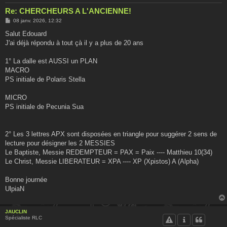
Re: CHERCHEURS A L'ANCIENNE!
M
08 janv. 2026, 12:32
e
s
Salut Edouard
s
J'ai déjà répondu à tout çà il y a plus de 20 ans
a
g
e
1° La dalle est AUSSI un PLAN
MACRO
PS initiale de Polaris Stella
MICRO
PS initiale de Pecunia Sua
2° Les 3 lettres APX sont disposées en triangle pour suggérer 2 sens de
lecture pour désigner les 2 MESSIES
Le Baptiste, Messie REDEMPTEUR = PAX = Paix ---- Matthieu 10(34)
Le Christ, Messie LIBERATEUR = XPA ---- XP (Xpistos) A (Alpha)
Bonne journée
UlpiaN
JAUCLIN
Spécialiste RLC