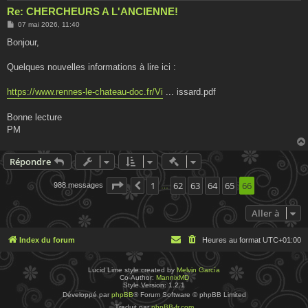
Re: CHERCHEURS A L'ANCIENNE!
M
07 mai 2026, 11:40
e
s
Bonjour,
s
a
g
Quelques nouvelles informations à lire ici :
e
https://www.rennes-le-chateau-doc.fr/Vi
... issard.pdf
Bonne lecture
PM
Actions rapides de modératio
Répondre
Page
66
1
sur
66
62
63
64
65
66
988 messages
Précédente
…
Aller à
Index du forum
Heures au format
UTC+01:00
Lucid Lime style created by
Melvin García
Co-Author:
MannixMD
Style Version: 1.2.1
Développé par
phpBB
® Forum Software © phpBB Limited
Traduit par
phpBB-fr.com