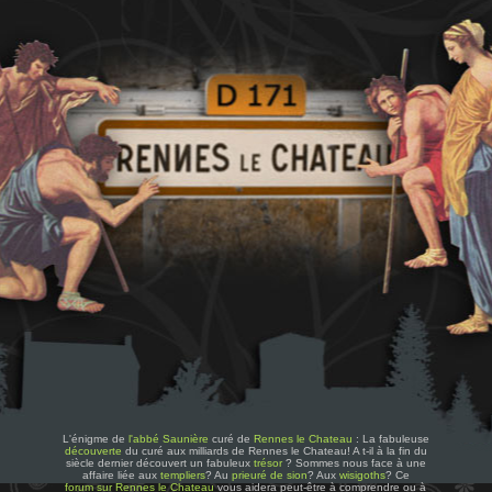
L'énigme de
l'abbé Saunière
curé de
Rennes le Chateau
: La fabuleuse
découverte
du curé aux milliards de Rennes le Chateau! A t-il à la fin du
siècle dernier découvert un fabuleux
trésor
? Sommes nous face à une
affaire liée aux
templiers
? Au
prieuré de sion
? Aux
wisigoths
? Ce
forum sur Rennes le Chateau
vous aidera peut-être à comprendre ou à