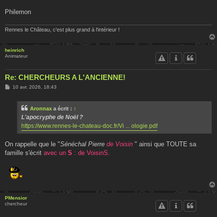
Philemon
Rennes le Château, c'est plus grand à l'intérieur !
heinrich
Animateur
Re: CHERCHEURS A L'ANCIENNE!
M
10 avr. 2026, 18:43
e
s
s
Aronnax
a écrit :
↑
a
g
L'apocryphe de Noël ?
e
https://www.rennes-le-chateau-doc.fr/Vi ... ologie.pdf
On rappelle que le "
Sénéchal Pierre
de Voisin
" ainsi que TOUTE sa
famille s'écrit
avec un
S
: de VoisinS.
PMensior
chercheur