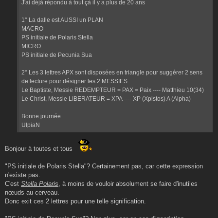
J'ai déjà répondu à tout çà il y a plus de 20 ans
1° La dalle est AUSSI un PLAN
MACRO
PS initiale de Polaris Stella
MICRO
PS initiale de Pecunia Sua
2° Les 3 lettres APX sont disposées en triangle pour suggérer 2 sens
de lecture pour désigner les 2 MESSIES
Le Baptiste, Messie REDEMPTEUR = PAX = Paix ---- Matthieu 10(34)
Le Christ, Messie LIBERATEUR = XPA ---- XP (Xpistos) A (Alpha)
Bonne journée
UlpiaN
Bonjour à toutes et tous
"PS initiale de Polaris Stella"? Certainement pas, car cette expression
n'existe pas.
C'est
Stella Polaris
, à moins de vouloir absolument se faire d'inutiles
nœuds au cerveau.
Donc exit ces 2 lettres pour une telle signification.