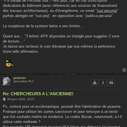
"PS initiale de Pecunia Sua"? Non plus, car en cas d'inscription
dédicatoire du bâtiment (avec références aux sources de financement
des travaux architecturaux), ou d’évergétisme, ce serait "
sua pecunia
"
parfois abrégée en "
sua peq
", en opposition avec "
publica pecunia
".
La souplesse de la syntaxe latine a ses limites...
Quant aux... "
3 lettres APX disposées en triangle pour suggérer 2 sens
de lecture...
"
Je laisse aux lecteurs le soin d'évaluer par eux-mêmes la pertinence
d'une telle affirmation...
grominet
Spécialiste RLC
Re: CHERCHEURS A L'ANCIENNE!
M
08 janv. 2026, 15:27
e
s
Ps, surtout pour un ecclésiastique, pourrait être l'abréviation de psaume.
s
Pratique pour utiliser les sortes sanctorum et pour renvoyer à un texte
a
g
que l'on souhaite mettre en évidence. Le codex Bezae, notamment, a t-il
e
utilisé cette méthode ?
Par exemple 186 donnerait psaume 18-6 (dans ma détresse j'ai invoqué