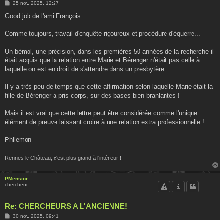
M
25 nov. 2025, 12:27
e
s
Good job de l'ami François.
s
a
g
Comme toujours, travail d'enquête rigoureux et procédure d'équerre...
e
Un bémol, une précision, dans les premières 50 années de la recherche il
était acquis que la relation entre Marie et Bérenger n'était pas celle à
laquelle on est en droit de s'attendre dans un presbytère...
Il y a très peu de temps que cette affirmation selon laquelle Marie était la
fille de Bérenger a pris corps, sur des bases bien branlantes !
Mais il est vrai que cette lettre peut être considérée comme l'unique
élément de preuve laissant croire à une relation extra professionnelle !
Philemon
Rennes le Château, c'est plus grand à l'intérieur !
PMensior
chercheur
Re: CHERCHEURS A L'ANCIENNE!
M
30 nov. 2025, 09:41