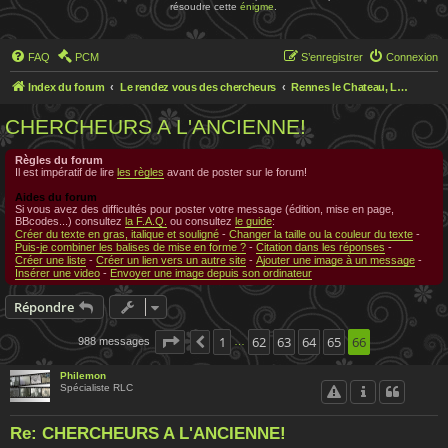
résoudre cette
énigme
.
FAQ
PCM
S’enregistrer
Connexion
Index du forum
Le rendez vous des chercheurs
Rennes le Chateau, Le rendez-vous des chercheurs
CHERCHEURS A L'ANCIENNE!
Règles du forum
Il est impératif de lire
les règles
avant de poster sur le forum!
Aides du forum
Si vous avez des difficultés pour poster votre message (édition, mise en page,
BBcodes...) consultez
la F.A.Q.
ou consultez
le guide
:
Créer du texte en gras, italique et souligné
-
Changer la taille ou la couleur du texte
-
Puis-je combiner les balises de mise en forme ?
-
Citation dans les réponses
-
Créer une liste
-
Créer un lien vers un autre site
-
Ajouter une image à un message
-
Insérer une video
-
Envoyer une image depuis son ordinateur
Répondre
Page
66
1
sur
66
62
63
64
65
66
988 messages
Précédente
…
Philemon
Spécialiste RLC
Re: CHERCHEURS A L'ANCIENNE!