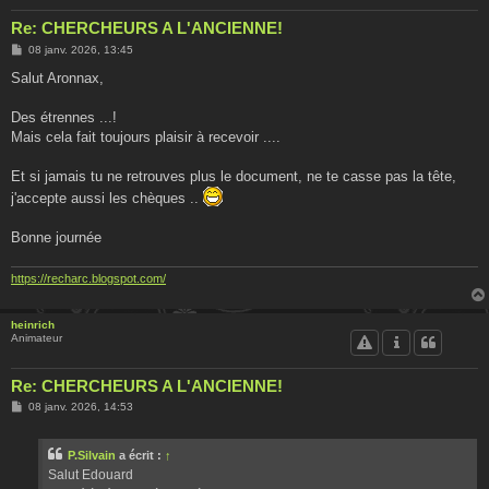
Re: CHERCHEURS A L'ANCIENNE!
M
08 janv. 2026, 13:45
e
s
Salut Aronnax,
s
a
g
Des étrennes ...!
e
Mais cela fait toujours plaisir à recevoir ....
Et si jamais tu ne retrouves plus le document, ne te casse pas la tête,
j'accepte aussi les chèques ..
Bonne journée
https://recharc.blogspot.com/
heinrich
Animateur
Re: CHERCHEURS A L'ANCIENNE!
M
08 janv. 2026, 14:53
e
s
s
P.Silvain
a écrit :
↑
a
g
Salut Edouard
e