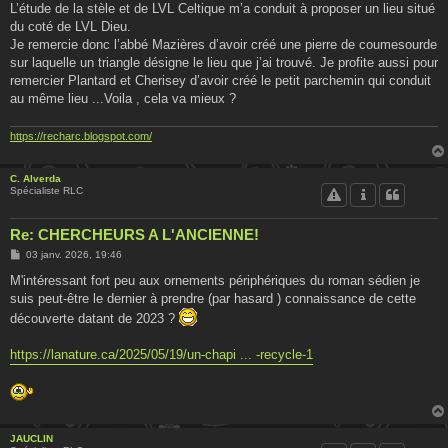
L’étude de la stèle et de LVL Celtique m’a conduit à proposer un lieu situé
du coté de LVL Dieu.
Je remercie donc l’abbé Mazières d’avoir créé une pierre de coumesourde
sur laquelle un triangle désigne le lieu que j’ai trouvé. Je profite aussi pour
remercier Plantard et Cherisey d’avoir créé le petit parchemin qui conduit
au même lieu ...Voila , cela va mieux ?
https://recharc.blogspot.com/
C. Alverda
Spécialiste RLC
Re: CHERCHEURS A L'ANCIENNE!
M
03 janv. 2026, 19:46
e
s
M'intéressant fort peu aux ornements périphériques du roman sédien je
s
suis peut-être le dernier à prendre (par hasard ) connaissance de cette
a
g
découverte datant de 2023 ?
e
https://lanature.ca/2025/05/19/un-chapi ... -recycle-1
JAUCLIN