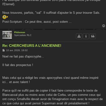
l'Eternel).
Nous trouvons, parfois, "sal". Il suffirait d'ajouter le S pour trouver Sals.
Post-Scriptum : Ce peut être, aussi, post solem ...
Philemon
Spécialiste RLC
Re: CHERCHEURS A L'ANCIENNE!
M
10 avr. 2026, 18:02
e
s
Noel ne fait pas d'apocryphe...
s
a
g
Il fait des prospectus !
e
Mais celui qui a rédigé les vrais apocryphes s'est quand même inspiré
ici... et avec talent !
Parce qu'il ne suffit pas de copier il faut faire correspondre le texte de
Blancassal plus ou moins avec celui de Corbu, un peu comme ceux qui
ont conçu Smallville devait avoir de l'imagination mais avec le respect de
ce que celui qui avait pensé Superman avait dit préalablement !