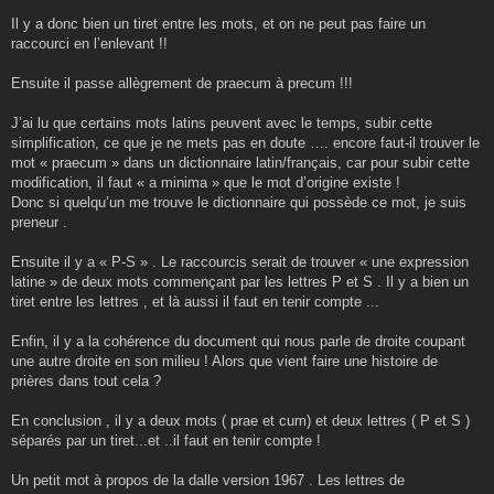
Il y a donc bien un tiret entre les mots, et on ne peut pas faire un
raccourci en l’enlevant !!
Ensuite il passe allègrement de praecum à precum !!!
J’ai lu que certains mots latins peuvent avec le temps, subir cette
simplification, ce que je ne mets pas en doute …. encore faut-il trouver le
mot « praecum » dans un dictionnaire latin/français, car pour subir cette
modification, il faut « a minima » que le mot d’origine existe !
Donc si quelqu’un me trouve le dictionnaire qui possède ce mot, je suis
preneur .
Ensuite il y a « P-S » . Le raccourcis serait de trouver « une expression
latine » de deux mots commençant par les lettres P et S . Il y a bien un
tiret entre les lettres , et là aussi il faut en tenir compte ...
Enfin, il y a la cohérence du document qui nous parle de droite coupant
une autre droite en son milieu ! Alors que vient faire une histoire de
prières dans tout cela ?
En conclusion , il y a deux mots ( prae et cum) et deux lettres ( P et S )
séparés par un tiret...et ..il faut en tenir compte !
Un petit mot à propos de la dalle version 1967 . Les lettres de