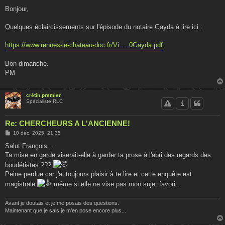
e
s
Bonjour,
s
a
g
Quelques éclaircissements sur l'épisode du notaire Gayda à lire ici :
e
https://www.rennes-le-chateau-doc.fr/Vi ... 0Gayda.pdf
Bon dimanche.
PM
crétin premier
Spécialiste RLC
Re: CHERCHEURS A L'ANCIENNE!
M
10 déc. 2025, 21:35
e
s
Salut François...
s
Ta mise en garde viserait-elle à garder ta prose à l'abri des regards des
a
g
boudétistes ???
e
Peine perdue car j'ai toujours plaisir à te lire et cette enquête est
magistrale
même si elle ne vise pas mon sujet favori...
Avant je doutais et je me posais des questions.
Maintenant que je sais je m'en pose encore plus...