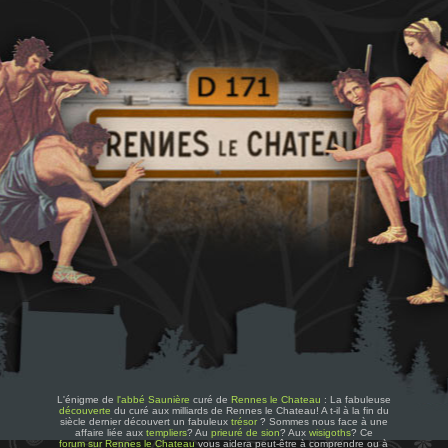
L'énigme de
l'abbé Saunière
curé de
Rennes le Chateau
: La fabuleuse
découverte
du curé aux milliards de Rennes le Chateau! A t-il à la fin du
siècle dernier découvert un fabuleux
trésor
? Sommes nous face à une
affaire liée aux
templiers
? Au
prieuré de sion
? Aux
wisigoths
? Ce
forum sur Rennes le Chateau
vous aidera peut-être à comprendre ou à