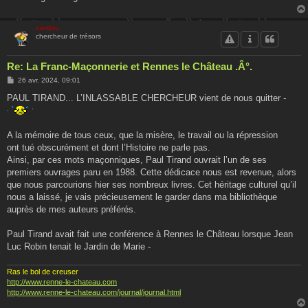
cardou
chercheur de trésors
Re: La Franc-Maçonnerie et Rennes le Château .Â°.
M
26 avr. 2024, 09:01
e
s
PAUL TIRAND... L’INLASSABLE CHERCHEUR vient de nous quitter -
s
a
g
e
A la mémoire de tous ceux, que la misère, le travail ou la répression
ont tué obscurément et dont l’Histoire ne parle pas.
Ainsi, par ces mots maçonniques, Paul Tirand ouvrait l’un de ses
premiers ouvrages paru en 1988. Cette dédicace nous est revenue, alors
que nous parcourions hier ses nombreux livres. Cet héritage culturel qu’il
nous a laissé, je vais précieusement le garder dans ma bibliothèque
auprès de mes auteurs préférés.
Paul Tirand avait fait une conférence à Rennes le Château lorsque Jean
Luc Robin tenait le Jardin de Marie -
Ras le bol de creuser
http://www.renne-le-chateau.com
http://www.renne-le-chateau.com/journal/journal.html