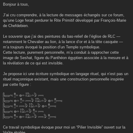
s
Bonjour à tous,
s
a
g
J’ai cru comprendre, à la lecture de messages échangés sur ce forum,
e
qu’une Loge ferait perdurer le Rite Primitif développé par François‑Marie
de Chefdebien.
Le souvenir que j’ai des peintures du bas‑relief de l’église de RLC —
notamment le Chevalier au lion, à la lance d’or et à la tête casquée —
m’a toujours évoqué la position d’un Temple symbolique.
Cette lecture, purement personnelle, m’a conduit à rapprocher cette
image de Seshat, figure du Panthéon égyptien associée à la mesure et à
la révélation de ce qui est invisible.
Je propose ici une écriture symbolique en langage rituel, qui n’est pas un
rituel maçonnique existant, mais une construction personnelle inspirée
par cette figure :
𓋴𓈙𓏏𓏤 𓊽𓏏 𓐍𓏏 𓄤𓅓𓏏𓅱 𓇯
𓋴𓈙𓏏𓏤 𓐍𓏏 𓊽𓏏 𓇯𓅱 𓄤𓅓𓏏𓅱 𓐍𓏏 𓊽𓇯𓏤
𓋴𓈙𓏏𓏤 𓊽𓏏 𓇯𓅱 𓄤𓅓𓏏𓅱 𓐍𓏏 𓊽𓇯𓏤
𓋴𓈙𓏏𓏤 𓐍𓏏 𓄤𓅓𓏏𓅱 𓊽𓏏 𓇯
𓋴𓈙𓏏𓏤 𓊽𓏏 𓐍𓏏 𓄤𓅓𓏏𓅱 𓇯𓅱 𓊽𓇯𓏤
Ce travail symbolique évoque pour moi un “Pilier Invisible” ouvert sur la
Voûte étoilée.