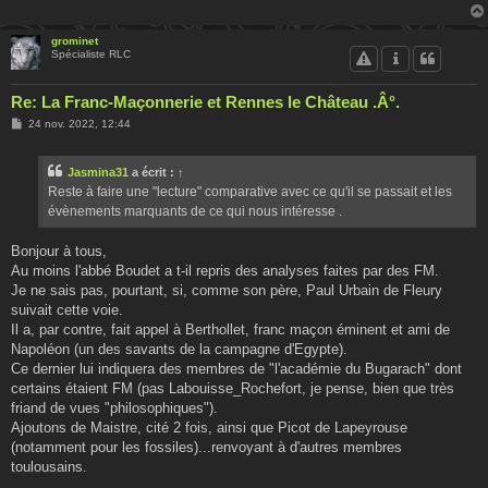
grominet
Spécialiste RLC
Re: La Franc-Maçonnerie et Rennes le Château .Â°.
M
24 nov. 2022, 12:44
e
s
s
Jasmina31
a écrit :
↑
a
g
Reste à faire une "lecture" comparative avec ce qu'il se passait et les
e
évènements marquants de ce qui nous intéresse .
Bonjour à tous,
Au moins l'abbé Boudet a t-il repris des analyses faites par des FM.
Je ne sais pas, pourtant, si, comme son père, Paul Urbain de Fleury
suivait cette voie.
Il a, par contre, fait appel à Berthollet, franc maçon éminent et ami de
Napoléon (un des savants de la campagne d'Egypte).
Ce dernier lui indiquera des membres de "l'académie du Bugarach" dont
certains étaient FM (pas Labouisse_Rochefort, je pense, bien que très
friand de vues "philosophiques").
Ajoutons de Maistre, cité 2 fois, ainsi que Picot de Lapeyrouse
(notamment pour les fossiles)...renvoyant à d'autres membres
toulousains.