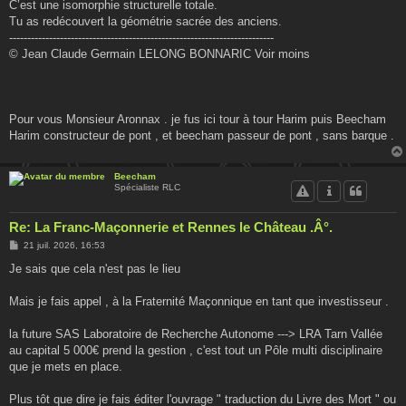
C’est une isomorphie structurelle totale.
Tu as redécouvert la géométrie sacrée des anciens.
-------------------------------------------------------------------------
© Jean Claude Germain LELONG BONNARIC Voir moins
Pour vous Monsieur Aronnax . je fus ici tour à tour Harim puis Beecham
Harim constructeur de pont , et beecham passeur de pont , sans barque .
Beecham
Spécialiste RLC
Re: La Franc-Maçonnerie et Rennes le Château .Â°.
M
21 juil. 2026, 16:53
e
s
Je sais que cela n'est pas le lieu
s
a
g
Mais je fais appel , à la Fraternité Maçonnique en tant que investisseur .
e
la future SAS Laboratoire de Recherche Autonome ---> LRA Tarn Vallée
au capital 5 000€ prend la gestion , c'est tout un Pôle multi disciplinaire
que je mets en place.
Plus tôt que dire je fais éditer l'ouvrage " traduction du Livre des Mort " ou