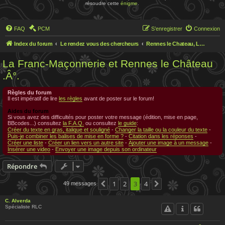
résoudre cette
énigme
.
FAQ
PCM
S’enregistrer
Connexion
Index du forum
Le rendez vous des chercheurs
Rennes le Chateau, Le rendez-vous des chercheurs
La Franc-Maçonnerie et Rennes le Château
.Â°.
Règles du forum
Il est impératif de lire
les règles
avant de poster sur le forum!
Aides du forum
Si vous avez des difficultés pour poster votre message (édition, mise en page,
BBcodes...) consultez
la F.A.Q.
ou consultez
le guide
:
Créer du texte en gras, italique et souligné
-
Changer la taille ou la couleur du texte
-
Puis-je combiner les balises de mise en forme ?
-
Citation dans les réponses
-
Créer une liste
-
Créer un lien vers un autre site
-
Ajouter une image à un message
-
Insérer une video
-
Envoyer une image depuis son ordinateur
Répondre
1
2
3
4
49 messages
Précédente
Suivante
C. Alverda
Spécialiste RLC