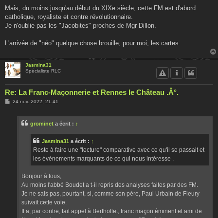
Mais, du moins jusqu'au début du XIXe siècle, cette FM est d'abord
catholique, royaliste et contre révolutionnaire.
Je n'oublie pas les "Jacobites" proches de Mgr Dillon.
L'arrivée de "néo" quelque chose brouille, pour moi, les cartes.
Jasmina31
Spécialiste RLC
Re: La Franc-Maçonnerie et Rennes le Château .Â°.
M
24 nov. 2022, 21:41
e
s
s
grominet
a écrit :
↑
a
g
e
Jasmina31
a écrit :
↑
Reste à faire une "lecture" comparative avec ce qu'il se passait et
les évènements marquants de ce qui nous intéresse .
Bonjour à tous,
Au moins l'abbé Boudet a t-il repris des analyses faites par des FM.
Je ne sais pas, pourtant, si, comme son père, Paul Urbain de Fleury
suivait cette voie.
Il a, par contre, fait appel à Berthollet, franc maçon éminent et ami de