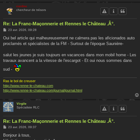
cardou
chercheur de trésors
Re: La Franc-Maçonnerie et Rennes le Château .Â°.
M
23 avr. 2026, 09:28
e
s
Oui bel article qui malheureusement ne calmera pas les aficionados auto
s
proclamés et spécialistes de la FM - Surtout de l'époque Saunière-
a
g
e
salut les jeunes je suis toujours en vacances dans mon mobil home - Les
travaux avancent a la vitesse de l'escargot - Et oui nous sommes dans
sud -
Ras le bol de creuser
http://www.renne-le-chateau.com
http://www.renne-le-chateau.com/journal/journal.html
Virgile
Spécialiste RLC
Re: La Franc-Maçonnerie et Rennes le Château .Â°.
M
23 avr. 2026, 09:37
e
s
Bonjour à tous,
s