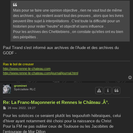
s
a
g
Mais pour se faire une opinion objective , rien ne vaut tout de même
e
des archives , qui restent avant tout des preuves , alors que les livres
peuvent être sujet à interprétations . C'est toute la difficulté pour un
historien pour rester "neutre" et objectif et sans influence .
Pour les archives des Chefdebiens , on constate qu'elles ont eu bien
des péripéties .
Paul Tirand s'est informé aux archives de l'Aude et des archives du
GODF -
Ras le bol de creuser
http://www.renne-le-chateau.com
http://www.renne-le-chateau.com/journal/journal.html
grominet
Spécialiste RLC
Re: La Franc-Maçonnerie et Rennes le Château .Â°.
M
26 nov. 2022, 19:27
e
s
Pour les solstices ce seraient plutôt les tequoufoth hébraïques, celui
s
d’hiver ayant notamment été choisi pour la naissance du Christ
a
g
Pour la FM ne pas oublier ceux de Toulouse ou les Jacobites de
e
l’entourage de Mgr Dillon