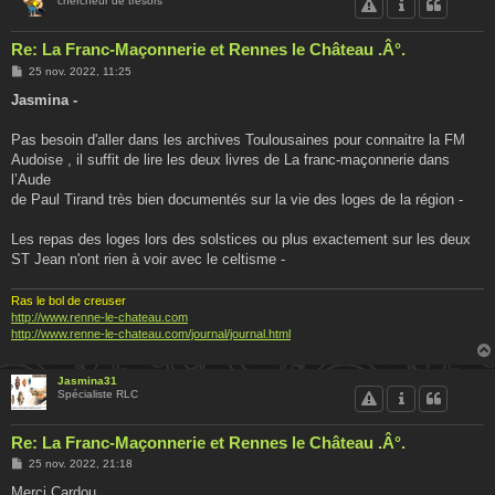
chercheur de trésors
Re: La Franc-Maçonnerie et Rennes le Château .Â°.
M
25 nov. 2022, 11:25
e
s
Jasmina -
s
a
g
Pas besoin d'aller dans les archives Toulousaines pour connaitre la FM
e
Audoise , il suffit de lire les deux livres de La franc-maçonnerie dans
l’Aude
de Paul Tirand très bien documentés sur la vie des loges de la région -
Les repas des loges lors des solstices ou plus exactement sur les deux
ST Jean n'ont rien à voir avec le celtisme -
Ras le bol de creuser
http://www.renne-le-chateau.com
http://www.renne-le-chateau.com/journal/journal.html
Jasmina31
Spécialiste RLC
Re: La Franc-Maçonnerie et Rennes le Château .Â°.
M
25 nov. 2022, 21:18
e
s
Merci Cardou