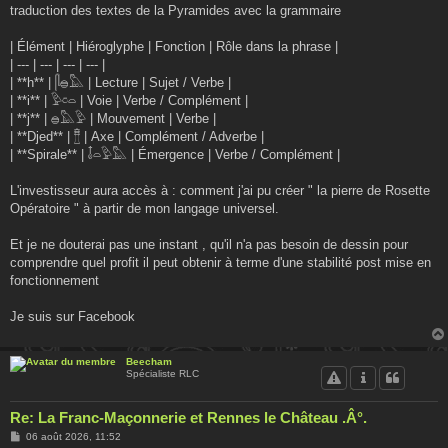
traduction des textes de la Pyramides avec la grammaire
| Élément | Hiéroglyphe | Fonction | Rôle dans la phrase |
| --- | --- | --- | --- |
| **h** | 𓋴𓐍𓅓 | Lecture | Sujet / Verbe |
| **i** | 𓅱𓏌𓏏 | Voie | Verbe / Complément |
| **j** | 𓐍𓅓𓅱 | Mouvement | Verbe |
| **Djed** | 𓊽 | Axe | Complément / Adverbe |
| **Spirale** | 𓄤𓏏𓅱𓅓 | Émergence | Verbe / Complément |
L'investisseur aura accès à : comment j'ai pu créer " la pierre de Rosette
Opératoire " à partir de mon langage universel.
Et je ne douterai pas une instant , qu'il n'a pas besoin de dessin pour
comprendre quel profit il peut obtenir à terme d'une stabilité post mise en
fonctionnement
Je suis sur Facebook
Beecham
Spécialiste RLC
Re: La Franc-Maçonnerie et Rennes le Château .Â°.
M
06 août 2026, 11:52
e