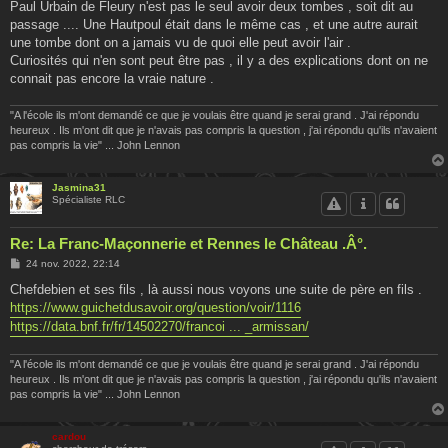
Paul Urbain de Fleury n'est pas le seul avoir deux tombes , soit dit au
passage .... Une Hautpoul était dans le même cas , et une autre aurait
une tombe dont on a jamais vu de quoi elle peut avoir l'air .
Curiosités qui n'en sont peut être pas , il y a des explications dont on ne
connait pas encore la vraie nature .
"A l'école ils m'ont demandé ce que je voulais être quand je serai grand . J'ai répondu
heureux . Ils m'ont dit que je n'avais pas compris la question , j'ai répondu qu'ils n'avaient
pas compris la vie" ... John Lennon
Jasmina31
Spécialiste RLC
Re: La Franc-Maçonnerie et Rennes le Château .Â°.
M
24 nov. 2022, 22:14
e
s
Chefdebien et ses fils , là aussi nous voyons une suite de père en fils .
s
https://www.guichetdusavoir.org/question/voir/1116
a
g
https://data.bnf.fr/fr/14502270/francoi ... _armissan/
e
"A l'école ils m'ont demandé ce que je voulais être quand je serai grand . J'ai répondu
heureux . Ils m'ont dit que je n'avais pas compris la question , j'ai répondu qu'ils n'avaient
pas compris la vie" ... John Lennon
cardou