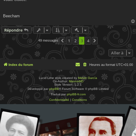
Beecham
Actions rapides de modératio
Répondre
1
2
3
4
49 messages
Précédente
Suivante
Aller à
Index du forum
Heures au format
UTC+01:00
Lucid Lime style created by
Melvin García
Co-Author:
MannixMD
Style Version: 1.2.1
Développé par
phpBB
® Forum Software © phpBB Limited
Traduit par
phpBB-fr.com
Confidentialité
|
Conditions