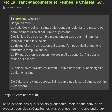
Re: La Franc-Maçonnerie et Rennes le Château .Â°.
M
21 sept. 2022, 11:23
e
s
s
grominet
a écrit :
↑
a
g
Bonjour à tous ,
e
Le culte des « petits » saints était-il condamnable dans la mesure où
serait saint celui saisi par l’unité et y restant ?
Dès le IIe siècle ceci semble même encouragé pour maintenir la
mémoire d’une telle saisie.
Le risque et on l’a vu localement est que l’on pourrait dire que telle
structure a rompu la chaîne.
La FM garde bien le souvenir de ses maîtres vénérés. Par delà le
temps et l’espace ?
Sur place saint Nazaire est retenu. Doublement saint si nazir signifie
également saint.
Déjà dans le levitique : soyez Saints parce que je suis Saint (kedochim
KI kadosch)
Bonjour Grominet et tutti,
Je ne pensais pas qu'aux saints guérisseurs, mais à tous ceux qu'on
évoquait pour des spécialités les plus étranges, comme apprendre aux