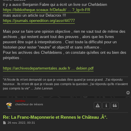
s
il y a aussi Benjamin Fabre qui a écrit un livre sur Chefdebien
a
g
https://bibliotheque.sceaux.fr/Default/ ... ?_lg=fr-FR
e
mais aussi un article sur Delacroix !!!
https://journals.openedition.org/assr/44777
Mais pour se faire une opinion objective , rien ne vaut tout de même des
archives , qui restent avant tout des preuves , alors que les livres
peuvent être sujet à interprétations . C'est toute la difficulté pour un
historien pour rester "neutre" et objectif et sans influence .
Pour les archives des Chefdebiens , on constate qu'elles ont eu bien des
péripéties .
https://archivesdepartementales.aude.fr ... debien.pdf
"A l'école ils m'ont demandé ce que je voulais être quand je serai grand . J'ai répondu
heureux . Ils m'ont dit que je n'avais pas compris la question , j'ai répondu qu'ils n'avaient
pas compris la vie" ... John Lennon
cardou
chercheur de trésors
Re: La Franc-Maçonnerie et Rennes le Château .Â°.
M
26 nov. 2022, 00:31
e
s