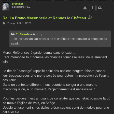
grominet
Spécialiste RLC
Re: La Franc-Maçonnerie et Rennes le Château .Â°.
M
21 sept. 2022, 12:29
e
s
s
C. Alverda
a écrit :
↑
a
g
...en les passant au-dessus de la chaîne d'acier devant la chapelle du
e
saint...
Merci. Références à garder demandant réflexion...
L'ars memoriae tout comme les divinités "guérisseuses" nous amènent
loin.
Le rite de "passage" rappelle celui des anciens bergers faisant passer
leur troupeau sous une pierre percée pour obtenir la protection de l'esprit
des lieux.
Dans un contexte différent, nous pourrions songer à une marche
maçonnique où, à un moment, l'enjambement est nécessaire ?
Pour les bergers il est amusant de constater que ceci était possible là où
se trouve l'église de Vals, en Ariège.
Double amusement si les dalles présentes ont servi de modèle pour une
dalle locale.