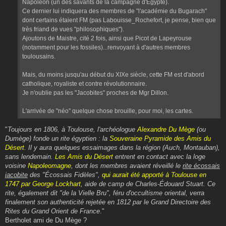
Napoléon (un des savants de la campagne d'Egypte).
Ce dernier lui indiquera des membres de "l'académie du Bugarach"
dont certains étaient FM (pas Labouisse_Rochefort, je pense, bien que
très friand de vues "philosophiques").
Ajoutons de Maistre, cité 2 fois, ainsi que Picot de Lapeyrouse
(notamment pour les fossiles)...renvoyant à d'autres membres
toulousains.
Mais, du moins jusqu'au début du XIXe siècle, cette FM est d'abord
catholique, royaliste et contre révolutionnaire.
Je n'oublie pas les "Jacobites" proches de Mgr Dillon.
L'arrivée de "néo" quelque chose brouille, pour moi, les cartes.
"
Toujours en 1806, à Toulouse, l'archéologue
Alexandre Du Mège
(ou
Dumège) fonde un rite égyptien : la
Souveraine Pyramide des Amis du
Désert
. Il y aura quelques essaimages dans la région (Auch, Montauban),
sans lendemain.
Les Amis du Désert
entrent en contact avec la loge
voisine
Napoleomagne
, dont les membres avaient réveillé le
rite écossais
jacobite
des "Écossais Fidèles",
qui aurait été apporté à Toulouse en
1747 par George Lockhart
, aide de camp de Charles-Édouard Stuart. Ce
rite, également dit "de la Vielle Bru", féru d'occultisme oriental, verra
finalement son authenticité rejetée en 1812 par le Grand Directoire des
Rites du Grand Orient de France
."
Bertholet ami de Du Mège ?