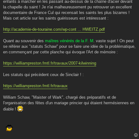
enfants à marcher en les passant au-dessus de la chaîne d'acier devant
la chapelle du saint ! Je n'ai malheureusement pu retrouver un excellent
documentaire de France Cul qui recensait les saints les plus bizarres !
Mais cet article sur les saints guérisseurs est intéressant :
http://academie-de-touraine.com/wp-cont ... HWEITZ.pdf
Quant au souvenir des
maîtres vénérés de la F. M
. vaste sujet ! On peut
se référer aux "statuts Schaw" pour se faire une idée de la problématique,
en commençant par cette planche qui évoque l'Art de mémoire :
https://williampreston.fmtl.fr/travaux/2007-kilwinning
Les statuts qui précèdent ceux de Sinclair ! :
https://williampreston.fmtl.fr/travaux
William Schaw, "Maister of Wark", chargé des préparatifs et de
l'organisation des fêtes d'un mariage princier qui étaient hermésiennes en
diable !