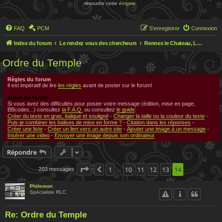
résoudre cette
énigme
.
FAQ
PCM
S’enregistrer
Connexion
Index du forum
Le rendez vous des chercheurs
Rennes le Chateau, Le rendez-vous des chercheurs
Ordre du Temple
Règles du forum
Il est impératif de lire
les règles
avant de poster sur le forum!
Aides du forum
Si vous avez des difficultés pour poster votre message (édition, mise en page,
BBcodes...) consultez
la F.A.Q.
ou consultez
le guide
:
Créer du texte en gras, italique et souligné
-
Changer la taille ou la couleur du texte
-
Puis-je combiner les balises de mise en forme ?
-
Citation dans les réponses
-
Créer une liste
-
Créer un lien vers un autre site
-
Ajouter une image à un message
-
Insérer une video
-
Envoyer une image depuis son ordinateur
Répondre
Page
14
1
sur
14
10
11
12
13
14
203 messages
Précédente
…
Philemon
Spécialiste RLC
Re: Ordre du Temple