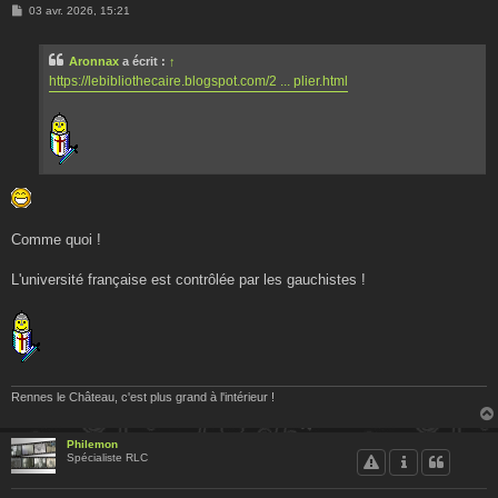
M
03 avr. 2026, 15:21
e
s
s
Aronnax
a écrit :
↑
a
g
https://lebibliothecaire.blogspot.com/2 ... plier.html
e
Comme quoi !
L'université française est contrôlée par les gauchistes !
Rennes le Château, c'est plus grand à l'intérieur !
Philemon
Spécialiste RLC