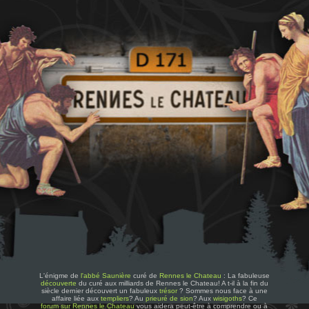
L'énigme de
l'abbé Saunière
curé de
Rennes le Chateau
: La fabuleuse
découverte
du curé aux milliards de Rennes le Chateau! A t-il à la fin du
siècle dernier découvert un fabuleux
trésor
? Sommes nous face à une
affaire liée aux
templiers
? Au
prieuré de sion
? Aux
wisigoths
? Ce
forum sur Rennes le Chateau
vous aidera peut-être à comprendre ou à