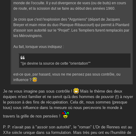
monde de l'occulte. Il y eut divergence de vues (ou de buts) en cours
de route, et la scission dut se faire au début des années 1960.
Je crois que c'est l'explosion des "Argyniens" (départ de Jacques
Breyer et main mise du duo Planque-Ribaucourt) qui permit à Plantard
d'assoir son autorité sur le "Projet". Les Templiers furent remplacés par
les Mérovingiens.
Au fait, lorsque vous indiquez :
"(je devine la source de cette "orientation""
est-ce que, par hasard, vous ne me pensez pas sous contrôle, ou
influence ?
Je ne vous imagine pas sous contrôle !
Mais le thème des deux
équipes m'est familier et ne servit qu'à des hommes de pouvoir (!) à noyer
le poisson à des fins de récupération. Cela dit, nous sommes (presque
tous) sous influence dans la mesure où nous percevons le monde à
travers la grille de nos pensées !
P. P. n'avait pas à "assoir son autorité", le "roman" L'Or de Rennes est au
XXe siècle unique dans sa formulation. Mais très peu ont eu l'humilité de