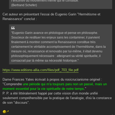
l’encontre du mouvement même qui le constitue. "
(Bertrand Schefer)
Cet auteur en présentant l'essai de Eugenio Garin "Hermétisme et
Renaissance" conclut :
"Eugenio Garin avance en philologue et pense en philosophe.
Soucieux de restituer les enjeux sans les contaminer, il parvient
finalement à montrer comment la Renaissance constitue très
certainement le véritable accomplissement de l’hermétisme, dans la
mesure où, renaissance et renovatio par lui-même, il était devenu
philosophiquement nécessaire : atteignant sa vérité spirituelle, il
consacrait par là même sa nécessité historique."
https://www.editions-allia.com/files/pdf_703_file.pdf
Dame Frances Yates écrivait à propos du rosicrucianisme originel :
"Comprendre
une période qui m'a toujours paru non un passé, mais un
moment essentiel pour la vie spirituelle de notre temps
."
P. P. a été littéralement happé par cette vision d'un monde unifié
seulement compréhensible par la pratique de l'analogie, d'où la constance
de son "discours".