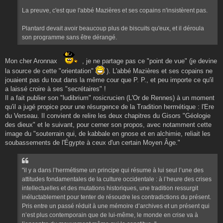
La preuve, c'est que l'abbé Mazières et ses copains n'insistèrent pas.
Plantard devait avoir beaucoup plus de biscuits qu'eux, et il déroula
son programme sans être dérangé.
Mon cher Aronnax
, je ne partage pas ce "point de vue" (je devine
la source de cette "orientation"
). L'abbé Mazières et ses copains ne
jouaient pas du tout dans la même cour que P. P., et peu importe ce qu'il
a laissé croire à ses "secrétaires" !
Il a fait publier son "ludibrium" rosicrucien (L'Or de Rennes) à un moment
qu'il a jugé propice pour une résurgence de la Tradition hermétique : l'Ere
du Verseau. Il convient de relire les deux chapitres du Gisors "Géologie
des dieux" et le suivant, pour cerner son propos, avec notamment cette
image du "souterrain qui, de kabbale en gnose et en alchimie, reliait les
soubassements de l'Égypte à ceux d'un certain Moyen Âge."
"il y a dans l’hermétisme un principe qui résume à lui seul l’une des
attitudes fondamentales de la culture occidentale : à l’heure des crises
intellectuelles et des mutations historiques, une tradition ressurgit
inéluctablement pour tenter de résoudre les contradictions du présent.
Pris entre un passé réduit à une mémoire d’archives et un présent qui
n’est plus contemporain que de lui-même, le monde en crise va à