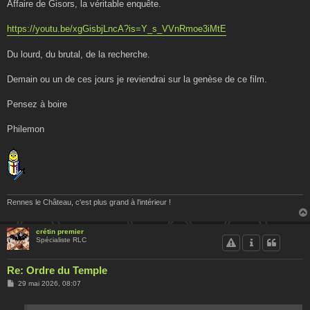
Affaire de Gisors, la véritable enquête.
https://youtu.be/xgGisbjLncA?is=Y_s_VVnRmoe3iMtE
Du lourd, du brutal, de la recherche.
Demain ou un de ces jours je reviendrai sur la genèse de ce film.
Pensez à boire
Philemon
Rennes le Château, c'est plus grand à l'intérieur !
crétin premier
Spécialiste RLC
Re: Ordre du Temple
M
29 mai 2026, 08:07
e
s
s