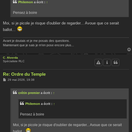
Philemon
a écrit :
↑
a
g
e
Pensez à boire
Moi, si je picole je risque d'oublier de regarder... Avoue que ce serait
ballot...
Avant je doutais et je me posais des questions.
Maintenant que je sais je m'en pose encore plus...
C. Alverda
Spécialiste RLC
Re: Ordre du Temple
M
29 mai 2026, 19:38
e
s
s
crétin premier
a écrit :
↑
a
g
e
Philemon
a écrit :
↑
Pensez à boire
Moi, si je picole je risque d'oublier de regarder... Avoue que ce serait
ballot...