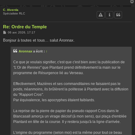
C. Alverda
Spécialiste RLC
Re: Ordre du Temple
M
06 avr. 2026, 17:17
e
s
Bonjour à toutes et tous... salut Aronnax.
s
a
g
Aronnax
a écrit :
↑
e
Ce que je voulais signifier, c'est que c'est bien avec la publication de
"L'Or de Rennes"
que Plantard prend définitivement la main sur le
programme de Résurgence lié au Verseau.
Effectivement, Mazières et ses commanditaires ne faisaient pas le
poids, néanmoins, ils brûlèrent la politesse à Plantard avec la diffusion
du
"Rapport Cros"
.
Par équivalence, les apocryphes étaient faiblards.
La reprise de la pierre de papier du pseudo rapport Cros dans le
Blancasall amorça un virage décisif (à mon sens), qui plaça d'emblée
Plantard en tête de la course. Il y restera jusqu'à la ligne d'arrivée.
L'origine du programme (selon moi) est la même pour tout ce beau