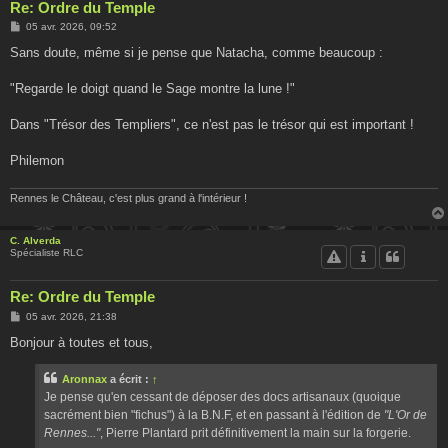
Re: Ordre du Temple
M
05 avr. 2026, 09:52
e
s
Sans doute, même si je pense que Natacha, comme beaucoup :
s
a
g
"Regarde le doigt quand le Sage montre la lune !"
e
Dans "Trésor des Templiers", ce n'est pas le trésor qui est important !
Philemon
Rennes le Château, c'est plus grand à l'intérieur !
C. Alverda
Spécialiste RLC
Re: Ordre du Temple
M
05 avr. 2026, 21:38
e
s
Bonjour à toutes et tous,
s
a
g
Aronnax
a écrit :
↑
e
Je pense qu'en cessant de déposer des docs artisanaux (quoique
sacrément bien "fichus") à la B.N.F, et en passant à l'édition de
"L'Or de
Rennes..."
, Pierre Plantard prit définitivement la main sur la forgerie.