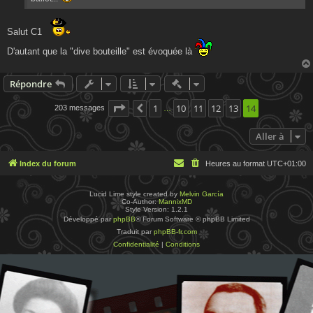
Salut C1
D'autant que la "dive bouteille" est évoquée là
Actions rapides de modératio
Répondre
Page
14
1
sur
14
10
11
12
13
14
203 messages
Précédente
…
Aller à
Index du forum
Heures au format
UTC+01:00
Lucid Lime style created by
Melvin García
Co-Author:
MannixMD
Style Version: 1.2.1
Développé par
phpBB
® Forum Software © phpBB Limited
Traduit par
phpBB-fr.com
Confidentialité
|
Conditions