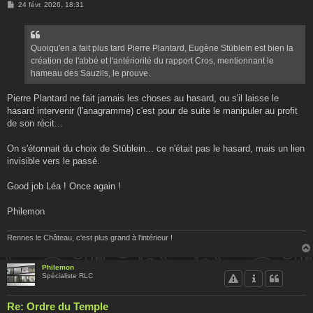
M
24 févr. 2026, 18:31
e
s
s
a
g
Quoiqu'en a fait plus tard Pierre Plantard, Eugène Stüblein est bien la
e
création de l'abbé et l'antériorité du rapport Cros, mentionnant le
hameau des Sauzils, le prouve.
Pierre Plantard ne fait jamais les choses au hasard, ou s'il laisse le
hasard intervenir (l'anagramme) c'est pour de suite le manipuler au profit
de son récit...
On s'étonnait du choix de Stüblein... ce n'était pas le hasard, mais un lien
invisible vers le passé.
Good job Léa ! Once again !
Philemon
Rennes le Château, c'est plus grand à l'intérieur !
Philemon
Spécialiste RLC
Re: Ordre du Temple