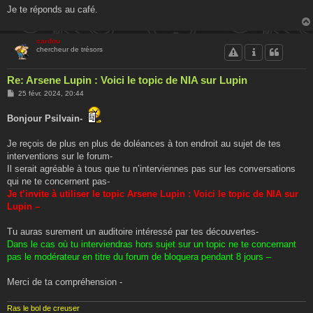
Je te réponds au café.
cardou
chercheur de trésors
Re: Arsene Lupin : Voici le topic de NIA sur Lupin
M
25 févr. 2024, 20:44
e
s
Bonjour Psilvain-
s
a
g
Je reçois de plus en plus de doléances à ton endroit au sujet de tes
e
interventions sur le forum-
Il serait agréable à tous que tu n’interviennes pas sur les conversations
qui ne te concernent pas-
Je t’invite à utiliser le topic Arsene Lupin : Voici le topic de NIA sur
Lupin –
Tu auras surement un auditoire intéressé par tes découvertes-
Dans le cas où tu interviendras hors sujet sur un topic ne te concernant
pas le modérateur en titre du forum de bloquera pendant 8 jours –
Merci de ta compréhension -
Ras le bol de creuser