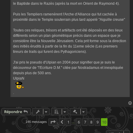
le Baptiste dans le Razès (après la mort en Orient de Raymond 4).
Puis les Templiers ramenèrent l'Arche d'Alliance qui fut cachée à
proximité dans le Temple souterrain plus tard appelé "Aiguille creuse"
Toutes ces reliques, trésors et artéfacts ont été déposés en des lieux
différents selon un plan géométrique précis dans un espace que je
considère être la Nouvelle Jérusalem. Cela prit forme sous la direction
des initiés érudits à partir de la fin du 11eme siècle (Les premiers
tireurs de traits qui furent des Pythagoriciens).
J'ai pris le pseudo d'Ulpian en 2004 pour signifier que je suis le
découvreur de "l'Ecriture D.M." citée par Nostradamus et inexpliquée
depuis plus de 500 ans.
UlpiaN
.
Actions rapides de modératio
Répondre
Page
10
1
sur
10
6
7
8
9
10
146 messages
Précédente
…