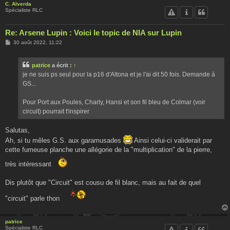
C. Alverda
Spécialiste RLC
Re: Arsene Lupin : Voici le topic de NIA sur Lupin
M
30 août 2022, 11:22
e
s
s
patrice
a écrit :
↑
a
g
je ne suis ps seul pour la p16 d'Altona et je l'ai dit 50 fois. Demande à
e
GS...
Pour Port aux Poules, Charly, Hansi et son fil bleu de Colmar (voir
circuit) pourrait t'inspirer
Salutas,
Ah, si tu mêles G.S. aux garamusades
Ainsi celui-ci validerait par
cette fumeuse planche une allégorie de la "multiplication" de la pierre,
très intéressant
Dis plutôt que "Circuit" est cousu de fil blanc, mais au fait de quel
"circuit" parle thon
patrice
Spécialiste RLC