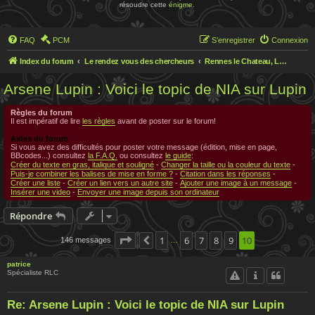
résoudre cette
énigme
.
FAQ
PCM
S’enregistrer
Connexion
Index du forum
Le rendez vous des chercheurs
Rennes le Chateau, Le rendez-vous des chercheurs
Arsene Lupin : Voici le topic de NIA sur Lupin
Règles du forum
Il est impératif de lire
les règles
avant de poster sur le forum!
Aides du forum
Si vous avez des difficultés pour poster votre message (édition, mise en page,
BBcodes...) consultez
la F.A.Q.
ou consultez
le guide
:
Créer du texte en gras, italique et souligné
-
Changer la taille ou la couleur du texte
-
Puis-je combiner les balises de mise en forme ?
-
Citation dans les réponses
-
Créer une liste
-
Créer un lien vers un autre site
-
Ajouter une image à un message
-
Insérer une video
-
Envoyer une image depuis son ordinateur
Répondre
Page
10
1
sur
10
6
7
8
9
10
146 messages
Précédente
…
patrice
Spécialiste RLC
Re: Arsene Lupin : Voici le topic de NIA sur Lupin