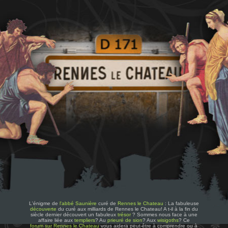
L'énigme de
l'abbé Saunière
curé de
Rennes le Chateau
: La fabuleuse
découverte
du curé aux milliards de Rennes le Chateau! A t-il à la fin du
siècle dernier découvert un fabuleux
trésor
? Sommes nous face à une
affaire liée aux
templiers
? Au
prieuré de sion
? Aux
wisigoths
? Ce
forum sur Rennes le Chateau
vous aidera peut-être à comprendre ou à