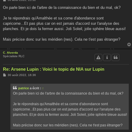
e
s
On parle bien ici de l'arbre de la connaissance du bien et du mal, ok?
s
a
g
Je te répondrais qu'Amalthée et sa corne d'abondance sont
e
capricorne...Et pas plus car on est jamais d'accord sur l'analyse des
planches. Et je dois la fermer aussi. Joli Soleil, jolie sphère bleue aussi!
Mais précise donc sur les méridien (nes). Cela ne t'est pas étranger?
C. Alverda
Spécialiste RLC
Re: Arsene Lupin : Voici le topic de NIA sur Lupin
M
30 août 2022, 16:36
e
s
s
patrice
a écrit :
↑
a
g
On parle bien ici de l'arbre de la connaissance du bien et du mal, ok?
e
Je te répondrais qu'Amalthée et sa corne d'abondance sont
capricorne...Et pas plus car on est jamais d'accord sur l'analyse des
planches. Et je dois la fermer aussi. Joli Soleil, jolie sphère bleue aussi!
Mais précise donc sur les méridien (nes). Cela ne t'est pas étranger?