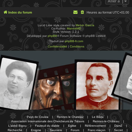
Aller à
Index du forum
Heures au format
UTC+01:00
Lucid Lime style created by
Melvin García
Co-Author:
MannixMD
Style Version: 1.2.1
Développé par
phpBB
® Forum Software © phpBB Limited
Traduit par
phpBB-fr.com
Confidentialité
|
Conditions
Pays de Couiza
|
Rennes le Chateau
|
Le Bézu
|
Association Internationale des Chercheurs de Trésors
|
Rennes-le-Château
|
L'abbé Bigou
|
Fauteuil du diable
|
Eglise
|
Référencement
|
DamZ
|
Recherche
|
Enigme
|
Sauniere
|
Forum
|
Franc-maçon
|
Secret
|