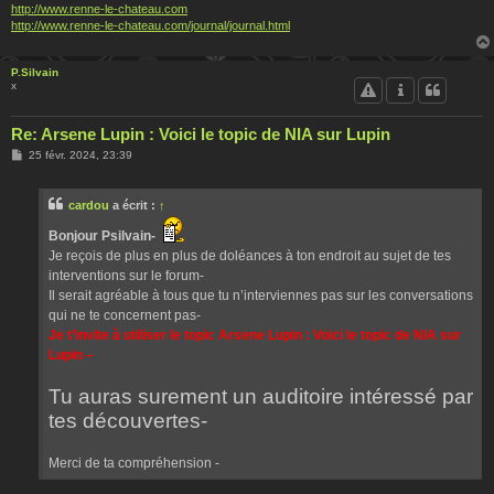
http://www.renne-le-chateau.com
http://www.renne-le-chateau.com/journal/journal.html
P.Silvain
x
Re: Arsene Lupin : Voici le topic de NIA sur Lupin
M
25 févr. 2024, 23:39
e
s
s
cardou
a écrit :
↑
a
g
e
Bonjour Psilvain-
Je reçois de plus en plus de doléances à ton endroit au sujet de tes
interventions sur le forum-
Il serait agréable à tous que tu n’interviennes pas sur les conversations
qui ne te concernent pas-
Je t’invite à utiliser le topic Arsene Lupin : Voici le topic de NIA sur
Lupin –
Tu auras surement un auditoire intéressé par
tes découvertes-
Merci de ta compréhension -