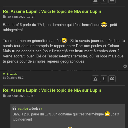
Re: Arsene Lupin : Voici le topic de NIA sur Lupin
M
30 août 2022, 13:17
e
s
Bah, la p16 parle du 17/1, un domaine qui t 'est hermétique
, petit
s
tubingenien!
a
g
e
Tu es un thon en géométrie sacrée
. Si tu savais jouer du méridien, tu
aurais tout de suite compris le rapport entre Port aux poules et Colmar.
Mais tu ne connais rien (pour l'instant)à cet instrument à cordes dont J
Verne adorait jouer. Clé de l'espace-temps terrestre, où l'or loge mais que
tu prends pour de simples repères géographiques
C. Alverda
Spécialiste RLC
Re: Arsene Lupin : Voici le topic de NIA sur Lupin
M
30 août 2022, 13:57
e
s
s
patrice
a écrit :
↑
a
g
Bah, la p16 parle du 17/1, un domaine qui t 'est hermétique
, petit
e
tubingenien!