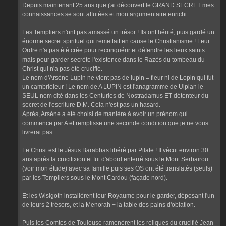
Depuis maintenant 25 ans que j'ai découvert le GRAND SECRET mes
connaissances se sont affutées et mon argumentaire enrichi.
Les Templiers n'ont pas amassé un trésor ! Ils ont hérité, puis gardé un
énorme secret spirituel qui remettait en cause le Christianisme ! Leur
Ordre n'a pas été crée pour reconquérir et défendre les lieux saints
mais pour garder secrète l'existence dans le Razès du tombeau du
Christ qui n'a pas été crucifié.
Le nom d'Arsène Lupin ne vient pas de lupin = fleur ni de Lopin qui fut
un cambrioleur ! Le nom de A LUPIN est l'anagramme de Ulpian le
SEUL nom cité dans les Centuries de Nostradamus ET détenteur du
secret de l'escriture D.M. Cela n'est pas un hasard.
Après, Arsène a été choisi de manière à avoir un prénom qui
commence par A et remplisse une seconde condition que je ne vous
livrerai pas.
Le Christ est le Jésus Barabbas libéré par Pilate ! Il vécut environ 30
ans après la crucifixion et fut d'abord enterré sous le Mont Serbaïrou
(voir mon étude) avec sa famille puis ses OS ont été translatés (seuls)
par les Templiers sous le Mont Cardou (façade nord).
Et les Wisigoth installèrent leur Royaume pour le garder, déposant l'un
de leurs 2 trésors, et la Menorah + la table des pains d'oblation.
Puis les Comtes de Toulouse ramenèrent les reliques du crucifié Jean