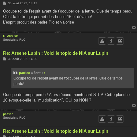
M
30 août 2022, 14:17
e
s
Occupe toi de l'esprit avant de t'occuper de la lettre. Que de temps perdu!
s
C'est la lettre qui permet des benoit 16 et dévalue!
a
g
L'esprit produit des padre Pio et valorise
e
C. Alverda
Spécialiste RLC
Re: Arsene Lupin : Voici le topic de NIA sur Lupin
M
30 août 2022, 14:20
e
s
s
patrice
a écrit :
↑
a
g
Occupe toi de l'esprit avant de t'occuper de la lettre. Que de temps
e
perdu!
Oui que de temps perdu ! Alors répond maintenant S.T.P. Cette planche
16 évoque-t-elle la "multiplication", OUI ou NON ?
patrice
Spécialiste RLC
Re: Arsene Lupin : Voici le topic de NIA sur Lupin
M
30 août 2022, 15:12