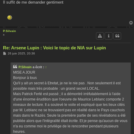
Il suffit de me demander gentiment
P.Silvain
x
Re: Arsene Lupin : Voici le topic de NIA sur Lupin
M
26 juin 2025, 20:36
e
s
s
P.Silvain
a écrit :
↑
a
g
MISE A JOUR
e
Bonjour à tous
Qu'il y ait un secret à Etretat, je ne le nie pas . Non seulement il est
possible mais très probable : un grand secret LOCAL.
Mais Patrick Ferté est passé ; il a démontré irréfutablement à l'aide
d'une énorme érudition que l'oeuvre de Maurice Leblanc comporte 2
niveaux de lecture. Il a soulevé le voile et expliqué que les lieux cités
par M. Leblanc ne se trouvaient pas en réalité dans le Pays cauchois
mais dans le Razès. Seule la première partie de ses révélations a été
publiée alors que l'intégralité était écrite. Et je pense qu'aucun de vous
n'a eu comme moi le privilège de le rencontrer pendant plusieurs
heures.