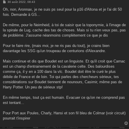
M
30 août 2022, 08:43
e
s
Oh, non, Aronnax, je ne suis ps seul pour la p16 d'Altona et je l'ai dit 50
s
fois. Demande à GS...
a
g
e
De même, pour le Neimheid, à toi de saisir que la toponymie, à l'image de
la spirale de Lug, cache des tas de choses. Mais si tu n'en veux pas, pas
de problème. J'assume néanmoins complètement ce que je dis
Pour te faire rire, (mais moi, je ne ris pas du tout), je crains bien
davantage les SSG qu'un troupeau de centurions d'Alexandre.
Mais continue et dis que Boudet est un linguiste. Et qu'il croit que Carnac
est un champ d'entrainement de la cavalerie celte. Des balourdises
comme ça, il y en a 100 dans la vlc. Boudet doit être le curé le plus
débile de France et de loin. Toi qui parles des chercheurs sérieux, tes
considérations sur Boudet tiennent de nounours, Casimir, même pas de
Harry Potter. Un peu de sérieux stp!
En même temps, tout ça est humain. Evacuer ce qu'on ne comprend pas
est tentant...
Pour Port aux Poules, Charly, Hansi et son fil bleu de Colmar (voir circuit)
pourrait t'inspirer