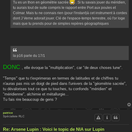
Tu es un thon en géométrie sacrée
. Si tu savais jouer du méridien,
tu aurais tout de suite compris le rapport entre Port aux poules et
Colmar. Mais tu ne connais rien (pour l'instant)à cet instrument à cordes
dont J Verne adorait jouer. Clé de l'espace-temps terrestre, où l'or loge
mais que tu prends pour de simples repères géographiques
la p16 parle du 17/1
DONC
, elle évoque la "multiplication", car "de deux choses lune".
"Temps" que tu t'exprimeras en termes de latitudes et de chiffres tu
n'auras pas mis un doigt de pied dans l'univers de la "géométrie sacrée",
tu dévalorises tout ce que tu touches, tu confonds "méridien" et
"méridienne", alchimie et métallurgie...
Tu fais rire beaucoup de gens ?
patrice
Spécialiste RLC
Re: Arsene Lupin : Voici le topic de NIA sur Lupin