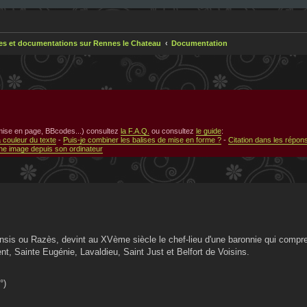
res et documentations sur Rennes le Chateau
Documentation
 mise en page, BBcodes...) consultez
la F.A.Q.
ou consultez
le guide
:
a couleur du texte
-
Puis-je combiner les balises de mise en forme ?
-
Citation dans les répon
e image depuis son ordinateur
sis ou Razès, devint au XVème siècle le chef-lieu d'une baronnie qui compre
t, Sainte Eugénie, Lavaldieu, Saint Just et Belfort de Voisins.
°)