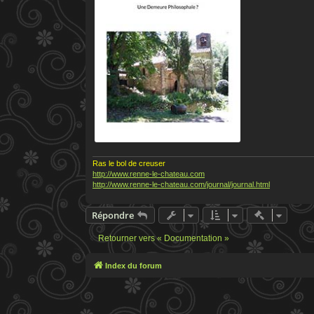
Ras le bol de creuser
http://www.renne-le-chateau.com
http://www.renne-le-chateau.com/journal/journal.html
Actions ra
Répondre
Retourner vers « Documentation »
Index du forum