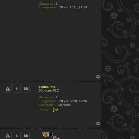
Messages :
6
Enregistré le :
28 avr. 2011, 21:14
H
a
u
sophialima
t
Débutant RLC
Messages :
2
Enregistré le :
28 juil. 2020, 11:26
Localisation :
Marseille
C
Contact :
o
n
t
H
a
c
a
t
u
e
t
r