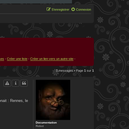
S’enregistrer
Connexion
ses
-
Créer une liste
-
Créer un lien vers un autre site
-
3 messages • Page
1
sur
1
nait : Rennes, le
Documentation
Robot