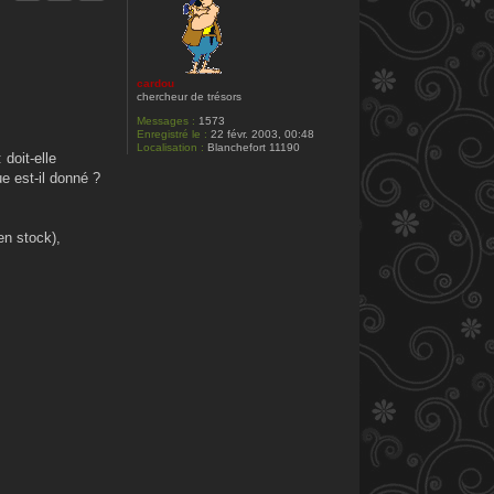
s
o
p
h
i
a
cardou
l
chercheur de trésors
i
m
Messages :
1573
a
Enregistré le :
22 févr. 2003, 00:48
Localisation :
Blanchefort 11190
 doit-elle
e est-il donné ?
en stock),