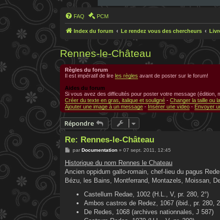
FAQ
PCM
Index du forum
Le rendez vous des chercheurs
Liv
Rennes-le-Château
Règles du forum
Il est impératif de lire
les règles
avant de poster sur le forum!
Aides du forum
Si vous avez des difficultés pour poster votre message (édition,
Créer du texte en gras, italique et souligné
-
Changer la taille ou l
Ajouter une image à un message
-
Insérer une video
-
Envoyer un
Répondre
Re: Rennes-le-Château
M
par
Documentation
»
07 sept. 2011, 12:45
e
s
Historique du nom Rennes le Chateau
s
Ancien oppidum gallo-romain, chef-lieu du pagus Reden
a
g
Bézu, les Bains, Montferrand, Montazels, Moissan, Den
e
Castellum Redae, 1002 (H.L., V, pr. 280, 2°)
Ambos castros de Redez, 1067 (ibid., pr. 280, 2
De Redes, 1068 (archives nationnales, J 587)