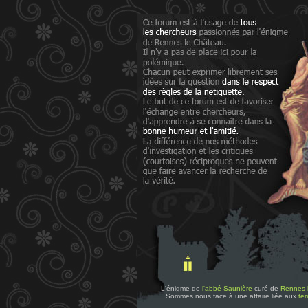
L'énigme de
l'abbé Saunière
curé de
Rennes 
Sommes nous face à une affaire liée aux
tem