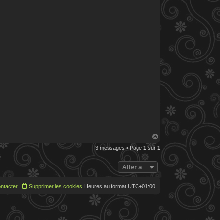
H
a
3 messages • Page
1
sur
1
u
t
Aller à
ntacter
Supprimer les cookies
Heures au format
UTC+01:00