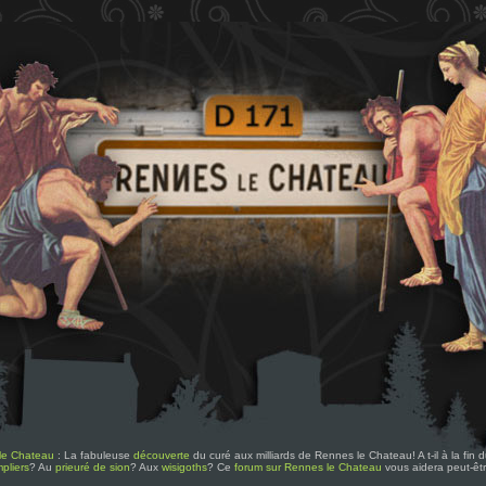
le Chateau
: La fabuleuse
découverte
du curé aux milliards de Rennes le Chateau! A t-il à la fin
pliers
? Au
prieuré de sion
? Aux
wisigoths
? Ce
forum sur Rennes le Chateau
vous aidera peut-êt