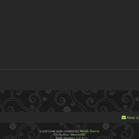
pides de modération
Nous co
Lucid Lime style created by
Melvin García
Co-Author:
MannixMD
Style Version: 1.2.1