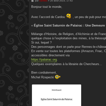
M
par
cardou
»
20 août 2023, 17:42
e
s
Bonjour tout le monde,
s
a
g
Avec l’accord de Cardou
, un peu de pub pour mo
e
«
Église Saint Saturnin de Palairac : Une Demeure
Mélange d’Histoire, de Religion, d’Alchimie et de Franc-
quelque chose à l’exploitation des mines, à la théos
Si oui, lequel ?
Des personnages dont on parle pour Rennes-le-château 
En vente sur toutes les plateformes (Amazon, Fnac, C
accessibles directement via
https://palairac.org
.
Quelques exemplaires à la librairie de Chercheurs...
Bien cordialement,
Michel Rzepecki