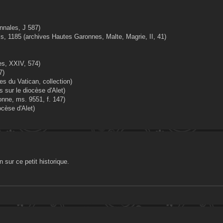
onnales, J 587)
is, 1185 (archives Hautes Garonnes, Malte, Magrie, II, 41)
es, XXIV, 574)
7)
es du Vatican, collection)
 sur le diocèse d'Alet)
nne, ms. 9551, f. 147)
ocèse d'Alet)
 sur ce petit historique.