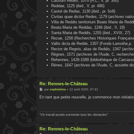
Castrum Redes, 1070 (H.L., V, pr. 300)
Reddae, 1125 (ibid., V, pr. 490)
Castel de Redas, 1130 (ibid., pr. 5o9)
Civitas quae dicitur Redes, 1179 (archives nati
Villa de Reddis territorium Beate Marie de Redd
Beata Maria de Reddas, 1246 (ibid., II, 19)
Santa Maria de Reddis, 1255 (ibid., XVIII, 27)
Rezae, 1258 (Recherches Historiques Français
Vallis dicta de Redde, 1307 (Fonds-Lamothe,p. 
Rector de Regnis, alias de Reddis, 1347 (archiv
Règnes, 1571 (archives de l'Aude, C, recherches
Rehennes, 1428-1589 (bibliothèque de Carcasso
Rénes, 1647 (archives de l'Aude, C, assiette di
Re: Rennes-le-Château
M
par
sophialima
»
12 août 2020, 07:41
e
s
En tant que petite nouvelle, je commence mon initiation
s
a
g
e
"Un travail assidu surmonte tous les obstacles"
Re: Rennes-le-Château