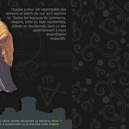
 du siècle dernier découvert un fabuleux
trésor
?
re à comprendre ou à résoudre cette
énigme
.