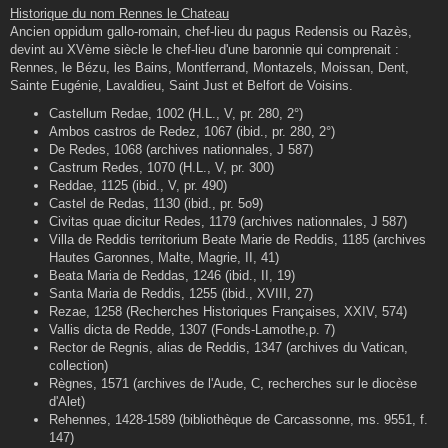
s
Historique du nom Rennes le Chateau
s
Ancien oppidum gallo-romain, chef-lieu du pagus Redensis ou Razès,
a
g
devint au XVème siècle le chef-lieu d'une baronnie qui comprenait :
e
Rennes, le Bézu, les Bains, Montferrand, Montazels, Moissan, Dent,
Sainte Eugénie, Lavaldieu, Saint Just et Belfort de Voisins.
Castellum Redae, 1002 (H.L., V, pr. 280, 2°)
Ambos castros de Redez, 1067 (ibid., pr. 280, 2°)
De Redes, 1068 (archives nationnales, J 587)
Castrum Redes, 1070 (H.L., V, pr. 300)
Reddae, 1125 (ibid., V, pr. 490)
Castel de Redas, 1130 (ibid., pr. 5o9)
Civitas quae dicitur Redes, 1179 (archives nationnales, J 587)
Villa de Reddis territorium Beate Marie de Reddis, 1185 (archives
Hautes Garonnes, Malte, Magrie, II, 41)
Beata Maria de Reddas, 1246 (ibid., II, 19)
Santa Maria de Reddis, 1255 (ibid., XVIII, 27)
Rezae, 1258 (Recherches Historiques Françaises, XXIV, 574)
Vallis dicta de Redde, 1307 (Fonds-Lamothe,p. 7)
Rector de Regnis, alias de Reddis, 1347 (archives du Vatican,
collection)
Règnes, 1571 (archives de l'Aude, C, recherches sur le diocèse
d'Alet)
Rehennes, 1428-1589 (bibliothèque de Carcassonne, ms. 9551, f.
147)