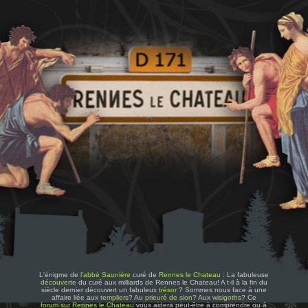
L'énigme de
l'abbé Saunière
curé de
Rennes le Chateau
: La fabuleuse
découverte
du curé aux milliards de Rennes le Chateau! A t-il à la fin du
siècle dernier découvert un fabuleux
trésor
? Sommes nous face à une
affaire liée aux
templiers
? Au
prieuré de sion
? Aux
wisigoths
? Ce
forum sur Rennes le Chateau
vous aidera peut-être à comprendre ou à