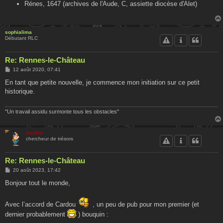
Rénes, 1647 (archives de l'Aude, C, assiette diocèse d'Alet)
sophialima
Débutant RLC
Re: Rennes-le-Château
M
12 août 2020, 07:41
e
s
En tant que petite nouvelle, je commence mon initiation sur ce petit
s
historique.
a
g
e
"Un travail assidu surmonte tous les obstacles"
cardou
chercheur de trésors
Re: Rennes-le-Château
M
20 août 2023, 17:42
e
s
Bonjour tout le monde,
s
a
g
Avec l’accord de Cardou
, un peu de pub pour mon premier (et
e
dernier probablement
) bouquin :