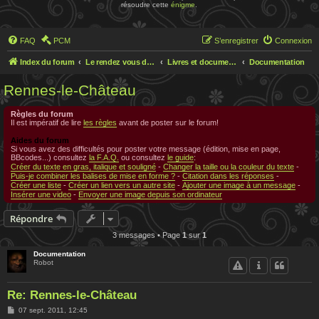
résoudre cette
énigme
.
FAQ
PCM
S’enregistrer
Connexion
Index du forum
Le rendez vous des chercheurs
Livres et documentations sur Rennes le Chateau
Documentation
Rennes-le-Château
Règles du forum
Il est impératif de lire
les règles
avant de poster sur le forum!
Aides du forum
Si vous avez des difficultés pour poster votre message (édition, mise en page,
BBcodes...) consultez
la F.A.Q.
ou consultez
le guide
:
Créer du texte en gras, italique et souligné
-
Changer la taille ou la couleur du texte
-
Puis-je combiner les balises de mise en forme ?
-
Citation dans les réponses
-
Créer une liste
-
Créer un lien vers un autre site
-
Ajouter une image à un message
-
Insérer une video
-
Envoyer une image depuis son ordinateur
Répondre
3 messages • Page
1
sur
1
Documentation
Robot
Re: Rennes-le-Château
M
07 sept. 2011, 12:45
e