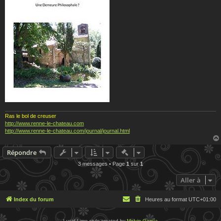
Ras le bol de creuser
http://www.renne-le-chateau.com
http://www.renne-le-chateau.com/journal/journal.html
Actions rapides de modératio
Répondre
3 messages • Page
1
sur
1
Aller à
Index du forum
Heures au format
UTC+01:00
Lucid Lime style created by
Melvin García