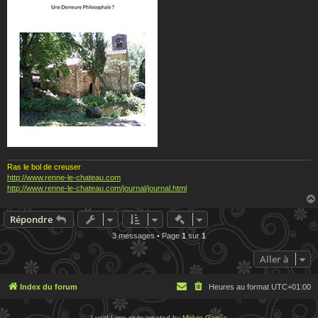
Ras le bol de creuser
http://www.renne-le-chateau.com
http://www.renne-le-chateau.com/journal/journal.html
Actions rapides de modératio
Répondre
3 messages • Page
1
sur
1
Aller à
Index du forum
Heures au format
UTC+01:00
Lucid Lime style created by
Melvin García