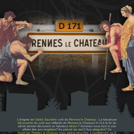
L'énigme de
l'abbé Saunière
curé de
Rennes le Chateau
: La fabuleuse
découverte
du curé aux milliards de Rennes le Chateau! A t-il à la fin du
siècle dernier découvert un fabuleux
trésor
? Sommes nous face à une
affaire liée aux
templiers
? Au
prieuré de sion
? Aux
wisigoths
? Ce
forum sur Rennes le Chateau
vous aidera peut-être à comprendre ou à