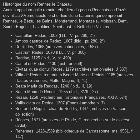
s
Historique du nom Rennes le Chateau
s
Ancien oppidum gallo-romain, chef-lieu du pagus Redensis ou Razès,
a
g
devint au XVème siècle le chef-lieu d'une baronnie qui comprenait :
e
Rennes, le Bézu, les Bains, Montferrand, Montazels, Moissan, Dent,
Sainte Eugénie, Lavaldieu, Saint Just et Belfort de Voisins.
Castellum Redae, 1002 (H.L., V, pr. 280, 2°)
Ambos castros de Redez, 1067 (ibid., pr. 280, 2°)
De Redes, 1068 (archives nationnales, J 587)
Castrum Redes, 1070 (H.L., V, pr. 300)
Reddae, 1125 (ibid., V, pr. 490)
Castel de Redas, 1130 (ibid., pr. 5o9)
Civitas quae dicitur Redes, 1179 (archives nationnales, J 587)
Villa de Reddis territorium Beate Marie de Reddis, 1185 (archives
Hautes Garonnes, Malte, Magrie, II, 41)
Beata Maria de Reddas, 1246 (ibid., II, 19)
Santa Maria de Reddis, 1255 (ibid., XVIII, 27)
Rezae, 1258 (Recherches Historiques Françaises, XXIV, 574)
Vallis dicta de Redde, 1307 (Fonds-Lamothe,p. 7)
Rector de Regnis, alias de Reddis, 1347 (archives du Vatican,
collection)
Règnes, 1571 (archives de l'Aude, C, recherches sur le diocèse
d'Alet)
Rehennes, 1428-1589 (bibliothèque de Carcassonne, ms. 9551, f.
147)