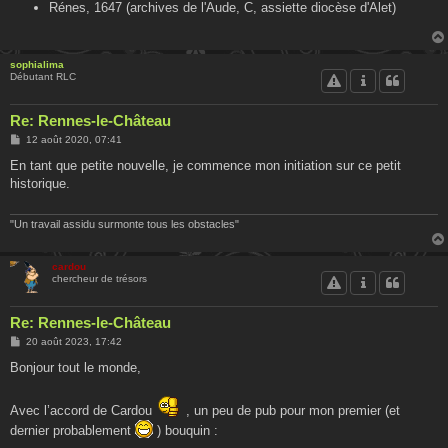
Rénes, 1647 (archives de l'Aude, C, assiette diocèse d'Alet)
sophialima
Débutant RLC
Re: Rennes-le-Château
M
12 août 2020, 07:41
e
s
En tant que petite nouvelle, je commence mon initiation sur ce petit
s
historique.
a
g
e
"Un travail assidu surmonte tous les obstacles"
cardou
chercheur de trésors
Re: Rennes-le-Château
M
20 août 2023, 17:42
e
s
Bonjour tout le monde,
s
a
g
Avec l’accord de Cardou
, un peu de pub pour mon premier (et
e
dernier probablement
) bouquin :