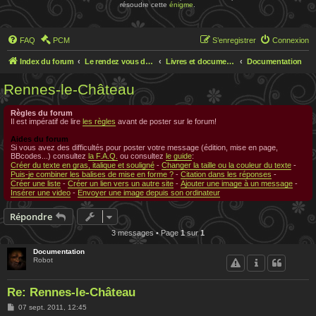
résoudre cette
énigme
.
FAQ
PCM
S’enregistrer
Connexion
Index du forum
Le rendez vous des chercheurs
Livres et documentations sur Rennes le Chateau
Documentation
Rennes-le-Château
Règles du forum
Il est impératif de lire
les règles
avant de poster sur le forum!
Aides du forum
Si vous avez des difficultés pour poster votre message (édition, mise en page,
BBcodes...) consultez
la F.A.Q.
ou consultez
le guide
:
Créer du texte en gras, italique et souligné
-
Changer la taille ou la couleur du texte
-
Puis-je combiner les balises de mise en forme ?
-
Citation dans les réponses
-
Créer une liste
-
Créer un lien vers un autre site
-
Ajouter une image à un message
-
Insérer une video
-
Envoyer une image depuis son ordinateur
Répondre
3 messages • Page
1
sur
1
Documentation
Robot
Re: Rennes-le-Château
M
07 sept. 2011, 12:45
e