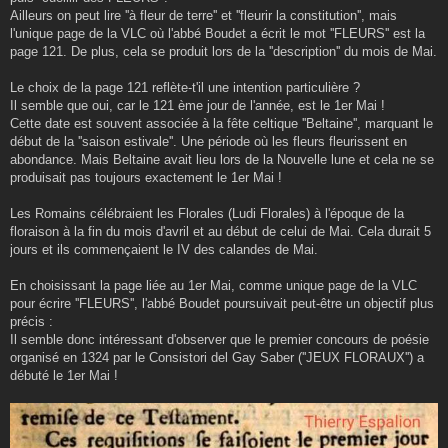
Ailleurs on peut lire ''à fleur de terre'' et ''fleurir la constitution'', mais
l'unique page de la VLC où l'abbé Boudet a écrit le mot ''FLEURS'' est la
page 121. De plus, cela se produit lors de la ''description'' du mois de Mai.
Le choix de la page 121 reflète-t'il une intention particulière ?
Il semble que oui, car le 121 ème jour de l'année, est le 1er Mai !
Cette date est souvent associée à la fête celtique ''Beltaine'', marquant le
début de la ''saison estivale''. Une période où les fleurs fleurissent en
abondance. Mais Beltaine avait lieu lors de la Nouvelle lune et cela ne se
produisait pas toujours exactement le 1er Mai !
Les Romains célébraient les Florales (Ludi Florales) à l'époque de la
floraison à la fin du mois d'avril et au début de celui de Mai. Cela durait 5
jours et ils commençaient le IV des calandes de Mai.
En choisissant la page liée au 1er Mai, comme unique page de la VLC
pour écrire ''FLEURS'', l'abbé Boudet poursuivait peut-être un objectif plus
précis :
Il semble donc intéressant d'observer que le premier concours de poésie
organisé en 1324 par le Consistori del Gay Saber (''JEUX FLORAUX'') a
débuté le 1er Mai !