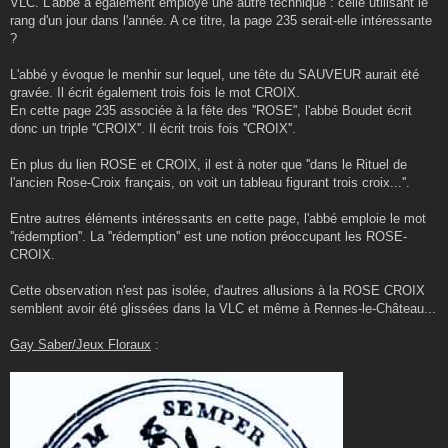
VLC. L'abbé a également employé une autre technique : celle utilisant le
rang d'un jour dans l'année. A ce titre, la page 235 serait-elle intéressante
?
L'abbé y évoque le menhir sur lequel, une tête du SAUVEUR aurait été
gravée. Il écrit également trois fois le mot CROIX.
En cette page 235 associée à la fête des ''ROSE'', l'abbé Boudet écrit
donc un triple ''CROIX''. Il écrit trois fois ''CROIX''.
En plus du lien ROSE et CROIX, il est à noter que ''dans le Rituel de
l'ancien Rose-Croix français, on voit un tableau figurant trois croix...''.
Entre autres éléments intéressants en cette page, l'abbé emploie le mot
''rédemption''. La ''rédemption'' est une notion préoccupant les ROSE-
CROIX.
Cette observation n'est pas isolée, d'autres allusions à la ROSE CROIX
semblent avoir été glissées dans la VLC et même à Rennes-le-Château...
Gay Saber/Jeux Floraux
: