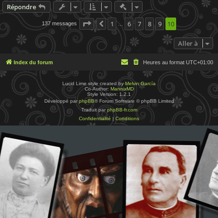
Actions rapides de modératio
Répondre
Page
10
1
sur
10
6
7
8
9
10
137 messages
Précédente
…
Aller à
Index du forum
Heures au format
UTC+01:00
Lucid Lime style created by
Melvin García
Co-Author:
MannixMD
Style Version: 1.2.1
Développé par
phpBB
® Forum Software © phpBB Limited
Traduit par
phpBB-fr.com
Confidentialité
|
Conditions