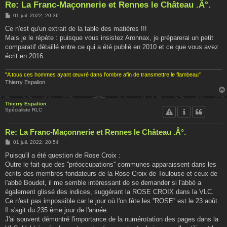
Re: La Franc-Maçonnerie et Rennes le Château .Â°.
M
01 juil. 2022, 20:36
e
s
Ce n'est qu'un extrait de la table des matières !!!
s
Mais je le répète : puisque vous insistez Aronnax, je préparerai un petit
a
g
comparatif détaillé entre ce qui a été publié en 2010 et ce que vous avez
e
écrit en 2016...
"A tous ces hommes ayant œuvré dans l'ombre afin de transmettre le flambeau"
Thierry Espalion
Thierry Espalion
Spécialiste RLC
Re: La Franc-Maçonnerie et Rennes le Château .Â°.
M
01 juil. 2022, 20:54
e
s
Puisqu'il a été question de Rose Croix :
s
Outre le fait que des ''préoccupations'' communes apparaissent dans les
a
g
écrits des membres fondateurs de la Rose Croix de Toulouse et ceux de
e
l'abbé Boudet, il me semble intéressant de se demander si l'abbé a
également glissé des indices, suggérant la ROSE CROIX dans la VLC.
Ce n'est pas impossible car le jour où l'on fête les ''ROSE'' est le 23 août.
Il s'agit du 235 ème jour de l'année.
J'ai souvent démontré l'importance de la numérotation des pages dans la