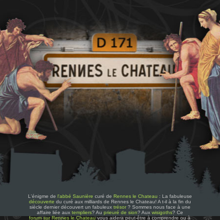
L'énigme de
l'abbé Saunière
curé de
Rennes le Chateau
: La fabuleuse
découverte
du curé aux milliards de Rennes le Chateau! A t-il à la fin du
siècle dernier découvert un fabuleux
trésor
? Sommes nous face à une
affaire liée aux
templiers
? Au
prieuré de sion
? Aux
wisigoths
? Ce
forum sur Rennes le Chateau
vous aidera peut-être à comprendre ou à