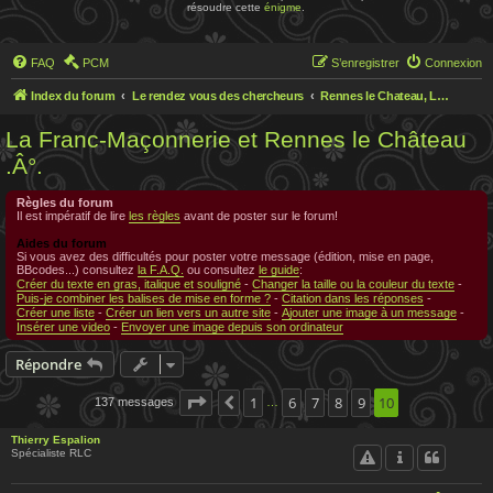
résoudre cette
énigme
.
FAQ
PCM
S’enregistrer
Connexion
Index du forum
Le rendez vous des chercheurs
Rennes le Chateau, Le rendez-vous des chercheurs
La Franc-Maçonnerie et Rennes le Château
.Â°.
Règles du forum
Il est impératif de lire
les règles
avant de poster sur le forum!
Aides du forum
Si vous avez des difficultés pour poster votre message (édition, mise en page,
BBcodes...) consultez
la F.A.Q.
ou consultez
le guide
:
Créer du texte en gras, italique et souligné
-
Changer la taille ou la couleur du texte
-
Puis-je combiner les balises de mise en forme ?
-
Citation dans les réponses
-
Créer une liste
-
Créer un lien vers un autre site
-
Ajouter une image à un message
-
Insérer une video
-
Envoyer une image depuis son ordinateur
Répondre
Page
10
1
sur
10
6
7
8
9
10
137 messages
Précédente
…
Thierry Espalion
Spécialiste RLC