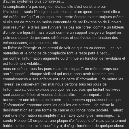
d'autres systèmes plus complexes...
la complexité n'a pas surgi du néant... elle s'est construite par
l'évolution... seule l'énergie initiale existait et on ignore comment elle a
été créée, par "qui" et pourquoi mais cette énergie existe toujours même
si elle est de moins en moins concentrée de par l'extension de l'univers...
pour résumer, je dirais que l'univers n'a pas été "créé" comme un tableau
d'un peintre figuratif mais plutôt comme un support vierge sur lequel on
jette des seaux de peintures différentes et qui évolue en fonction des
éclaboussures, des coulures, etc...
on libère de l'énergie et on attend de voir ce que ça va donner... les lois
naturelles et le principe de complexité font le reste petit à petit...
par contre, l'information augmente ou diminue en fonction de l'évolution et
est forcément volatile...
nous en créons tous les jours mais elle disparaît en même temps que
son "support"... chaque vieillard qui meurt sans avoir transmis ses
connaissances à ses enfants est une perte d'information... de même les
"livres" se conservant très mal nous perdons tous les jours de
l'information... cela explique pourquoi les sociétés qui brûlent les livres
sont aussi arriérées et vouées à disparaître... il est important de
transmettre une information intacte... les cancers apparaissent lorsque
"l'information" contenue dans les cellules est altérée... de même la
désinformation est une forme de cancer qui ronge notre société... mieux
vaut une information incomplète mais fiable qu'un gros mensonge... la
sonde Pioneer 10 emportait une plaque d'or "succincte" mais parfaitement
fiable... selon moi, si "relique" il y a, il s'agit forcément de quelque chose