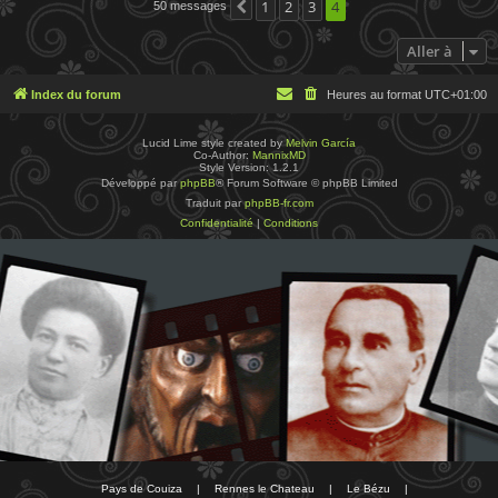
1
2
3
4
50 messages
Précédente
Aller à
Index du forum
Heures au format
UTC+01:00
Lucid Lime style created by
Melvin García
Co-Author:
MannixMD
Style Version: 1.2.1
Développé par
phpBB
® Forum Software © phpBB Limited
Traduit par
phpBB-fr.com
Confidentialité
|
Conditions
Pays de Couiza
|
Rennes le Chateau
|
Le Bézu
|