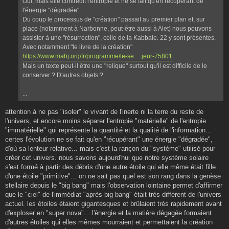
Oui, mais elle contredit l'entropie et ne se fait qu'en récupérant de
l'énergie "dégradée".
Du coup le processus de "création" passait au premier plan et, sur
place (notamment à Narbonne, peut-être aussi à Alet) nous pouvons
assister à une "résurrection", celle de la Kabbale. 22 y sont présentes.
Avec notamment "le livre de la création"
https://www.mahj.org/fr/programme/le-se ... jeur-75801
Mais un texte peut-il être une "relique" surtout qu'il est difficile de le
conserver ? D'autres objets ?
...
attention à ne pas "isoler" le vivant de l'inerte ni la terre du reste de
l'univers, et encore moins séparer l'entropie "matérielle" de l'entropie
"immatérielle" qui représente la quantité et la qualité de l'information...
certes l'évolution ne se fait qu'en "récupérant" une énergie "dégradée",
d'où sa lenteur relative... mais c'est la rançon du "système" utilisé pour
créer cet univers. nous savons aujourd'hui que notre système solaire
s'est formé à partir des débris d'une autre étoile qui elle même était fille
d'une étoile "primitive"... on ne sait pas quel est son rang dans la genèse
stellaire depuis le "big bang" mais l'observation lointaine permet d'affirmer
que le "ciel" de l'immédiat "après big bang" était très différent de l'univers
actuel. les étoiles étaient gigantesques et brûlaient très rapidement avant
d'exploser en "super nova"... l'énergie et la matière dégagée formaient
d'autres étoiles qui elles mêmes mourraient et permettaient la création