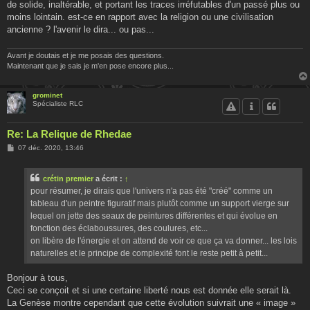
de solide, inaltérable, et portant les traces irréfutables d'un passé plus ou
moins lointain. est-ce en rapport avec la religion ou une civilisation
ancienne ? l'avenir le dira... ou pas...
Avant je doutais et je me posais des questions.
Maintenant que je sais je m'en pose encore plus...
grominet
Spécialiste RLC
Re: La Relique de Rhedae
M
07 déc. 2020, 13:46
e
s
s
crétin premier
a écrit :
↑
a
g
pour résumer, je dirais que l'univers n'a pas été "créé" comme un
e
tableau d'un peintre figuratif mais plutôt comme un support vierge sur
lequel on jette des seaux de peintures différentes et qui évolue en
fonction des éclaboussures, des coulures, etc...
on libère de l'énergie et on attend de voir ce que ça va donner... les lois
naturelles et le principe de complexité font le reste petit à petit...
Bonjour à tous,
Ceci se conçoit et si une certaine liberté nous est donnée elle serait là.
La Genèse montre cependant que cette évolution suivrait une « image »