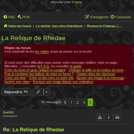
résoudre cette
énigme
.
FAQ
PCM
S’enregistrer
Connexion
Index du forum
Le rendez vous des chercheurs
Rennes le Chateau, Le rendez-vous des chercheurs
La Relique de Rhedae
Règles du forum
Il est impératif de lire
les règles
avant de poster sur le forum!
Aides du forum
Si vous avez des difficultés pour poster votre message (édition, mise en page,
BBcodes...) consultez
la F.A.Q.
ou consultez
le guide
:
Créer du texte en gras, italique et souligné
-
Changer la taille ou la couleur du texte
-
Puis-je combiner les balises de mise en forme ?
-
Citation dans les réponses
-
Créer une liste
-
Créer un lien vers un autre site
-
Ajouter une image à un message
-
Insérer une video
-
Envoyer une image depuis son ordinateur
Répondre
1
2
3
4
50 messages
Précédente
GaëlGJ
Animateur
Re: La Relique de Rhedae