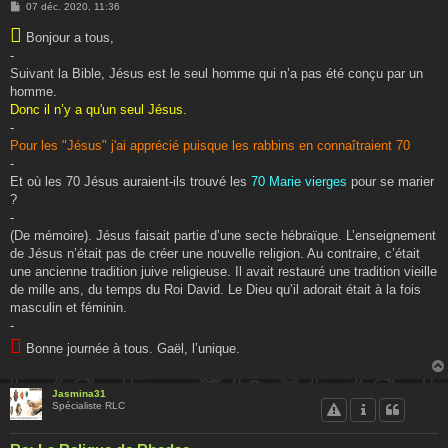
M
07 déc. 2020, 11:36
e

s
Bonjour a tous,
s
-
a
g
Suivant la Bible, Jésus est le seul homme qui n’a pas été conçu par un
e
homme.
Donc il n’y a qu'un seul Jésus.
-
Pour les "Jésus" j'ai apprécié puisque les rabbins en connaîtraient 70
-
Et où les 70 Jésus auraient-ils trouvé les
70 Marie vierges
pour se marier
?
-
(De mémoire). Jésus faisait partie d’une secte hébraïque. L’enseignement
de Jésus n’était pas de créer une nouvelle religion. Au contraire, c’était
une ancienne tradition juive religieuse. Il avait restauré une tradition vieille
de mille ans, du temps du Roi David. Le Dieu qu’il adorait était à la fois
masculin et féminin.
-

Bonne journée à tous. Gaël, l’unique.
Jasmina31
Spécialiste RLC