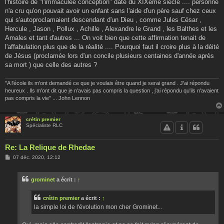
l'histoire de "l'immaculée conception" date du XIXème siècle .... personne
n'a cru qu'on pouvait avoir un enfant sans l'aide d'un père sauf chez ceux
qui s'autoproclamaient descendant d'un Dieu , comme Jules César ,
Hercule , Jason , Pollux , Achille , Alexandre le Grand , les Balthes et les
Amales et tant d'autres ... On voit bien que cette affirmation tenait de
l'affabulation plus que de la réalité .... Pourquoi faut il croire plus à la déité
de Jésus (proclamée lors d'un concile plusieurs centaines d'année après
sa mort ) que celle des autres ?
"A l'école ils m'ont demandé ce que je voulais être quand je serai grand . J'ai répondu
heureux . Ils m'ont dit que je n'avais pas compris la question , j'ai répondu qu'ils n'avaient
pas compris la vie" ... John Lennon
crétin premier
Spécialiste RLC
Re: La Relique de Rhedae
M
07 déc. 2020, 12:12
e
s
s
grominet
a écrit :
↑
a
g
e
crétin premier
a écrit :
↑
la simple loi de l'évolution mon cher Grominet...