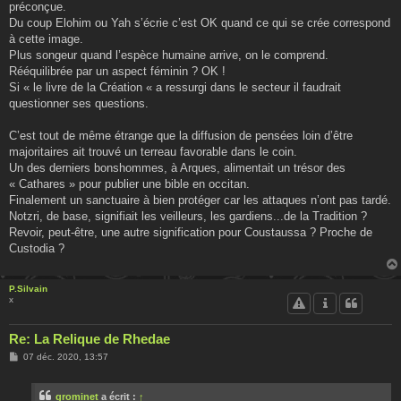
préconçue.
Du coup Elohim ou Yah s’écrie c’est OK quand ce qui se crée correspond
à cette image.
Plus songeur quand l’espèce humaine arrive, on le comprend.
Rééquilibrée par un aspect féminin ? OK !
Si « le livre de la Création « a ressurgi dans le secteur il faudrait
questionner ses questions.
C’est tout de même étrange que la diffusion de pensées loin d’être
majoritaires ait trouvé un terreau favorable dans le coin.
Un des derniers bonshommes, à Arques, alimentait un trésor des
« Cathares » pour publier une bible en occitan.
Finalement un sanctuaire à bien protéger car les attaques n’ont pas tardé.
Notzri, de base, signifiait les veilleurs, les gardiens...de la Tradition ?
Revoir, peut-être, une autre signification pour Coustaussa ? Proche de
Custodia ?
P.Silvain
x
Re: La Relique de Rhedae
M
07 déc. 2020, 13:57
e
s
s
grominet
a écrit :
↑
a