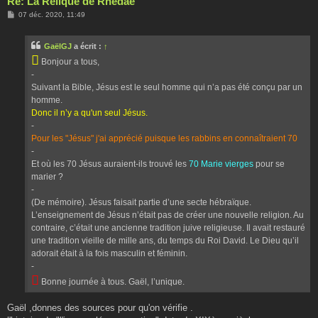
Re: La Relique de Rhedae
M
07 déc. 2020, 11:49
e
s
s
GaëlGJ
a écrit :
↑
a
g

Bonjour a tous,
e
-
Suivant la Bible, Jésus est le seul homme qui n’a pas été conçu par un
homme.
Donc il n’y a qu'un seul Jésus.
-
Pour les "Jésus" j'ai apprécié puisque les rabbins en connaîtraient 70
-
Et où les 70 Jésus auraient-ils trouvé les
70 Marie vierges
pour se
marier ?
-
(De mémoire). Jésus faisait partie d’une secte hébraïque.
L’enseignement de Jésus n’était pas de créer une nouvelle religion. Au
contraire, c’était une ancienne tradition juive religieuse. Il avait restauré
une tradition vieille de mille ans, du temps du Roi David. Le Dieu qu’il
adorait était à la fois masculin et féminin.
-

Bonne journée à tous. Gaël, l’unique.
Gaël ,donnes des sources pour qu'on vérifie .