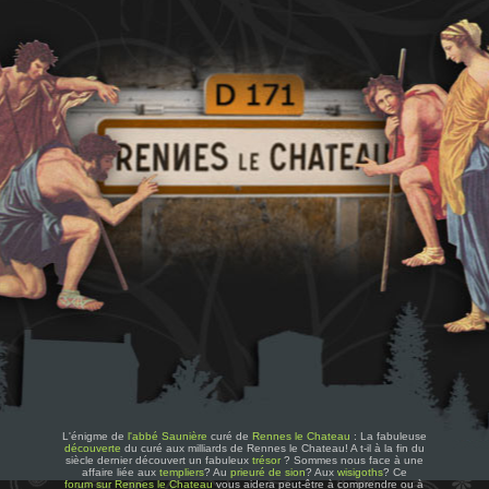
L'énigme de
l'abbé Saunière
curé de
Rennes le Chateau
: La fabuleuse
découverte
du curé aux milliards de Rennes le Chateau! A t-il à la fin du
siècle dernier découvert un fabuleux
trésor
? Sommes nous face à une
affaire liée aux
templiers
? Au
prieuré de sion
? Aux
wisigoths
? Ce
forum sur Rennes le Chateau
vous aidera peut-être à comprendre ou à