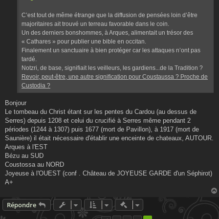
g
e
C’est tout de même étrange que la diffusion de pensées loin d’être
majoritaires ait trouvé un terreau favorable dans le coin.
Un des derniers bonshommes, à Arques, alimentait un trésor des
« Cathares » pour publier une bible en occitan.
Finalement un sanctuaire à bien protéger car les attaques n’ont pas
tardé.
Notzri, de base, signifiait les veilleurs, les gardiens...de la Tradition ?
Revoir, peut-être, une autre signification pour Coustaussa ? Proche de
Custodia ?
Bonjour
Le tombeau du Christ étant sur les pentes du Cardou (au dessus de
Serres) depuis 1208 et celui du crucifié à Serres même pendant 2
périodes (1244 à 1307) puis 1677 (mort de Pavillon), à 1917 (mort de
Saunière) il était nécessaire d'établir une enceinte de chateaux, AUTOUR.
Arques à l'EST
Bézu au SUD
Coustossa au NORD
Joyeuse à l'OUEST (conf . Château de JOYEUSE GARDE d'un Séphirot)
A+
Actions rapides de modératio
Répondre