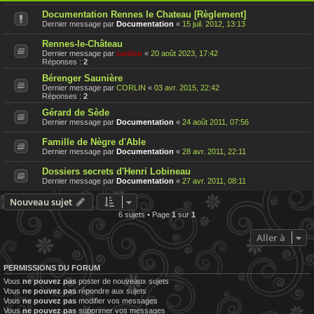
Documentation Rennes le Chateau [Règlement]
Dernier message par
Documentation
«
15 juil. 2012, 13:13
Rennes-le-Château
Dernier message par
cardou
«
20 août 2023, 17:42
Réponses :
2
Bérenger Saunière
Dernier message par
CORLIN
«
03 avr. 2015, 22:42
Réponses :
2
Gérard de Sède
Dernier message par
Documentation
«
24 août 2011, 07:56
Famille de Nègre d'Able
Dernier message par
Documentation
«
28 avr. 2011, 22:11
Dossiers secrets d'Henri Lobineau
Dernier message par
Documentation
«
27 avr. 2011, 08:11
Nouveau sujet
6 sujets • Page
1
sur
1
Aller à
PERMISSIONS DU FORUM
Vous
ne pouvez pas
poster de nouveaux sujets
Vous
ne pouvez pas
répondre aux sujets
Vous
ne pouvez pas
modifier vos messages
Vous
ne pouvez pas
supprimer vos messages