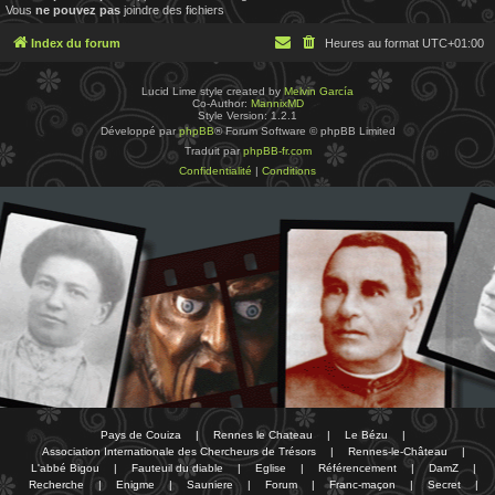
Vous
ne pouvez pas
joindre des fichiers
Index du forum
Heures au format
UTC+01:00
Lucid Lime style created by
Melvin García
Co-Author:
MannixMD
Style Version: 1.2.1
Développé par
phpBB
® Forum Software © phpBB Limited
Traduit par
phpBB-fr.com
Confidentialité
|
Conditions
Pays de Couiza
|
Rennes le Chateau
|
Le Bézu
|
Association Internationale des Chercheurs de Trésors
|
Rennes-le-Château
|
L'abbé Bigou
|
Fauteuil du diable
|
Eglise
|
Référencement
|
DamZ
|
Recherche
|
Enigme
|
Sauniere
|
Forum
|
Franc-maçon
|
Secret
|