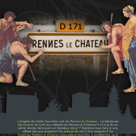
L'énigme de
l'abbé Saunière
curé de
Rennes le Chateau
: La fabuleuse
découverte
du curé aux milliards de Rennes le Chateau! A t-il à la fin du
siècle dernier découvert un fabuleux
trésor
? Sommes nous face à une
affaire liée aux
templiers
? Au
prieuré de sion
? Aux
wisigoths
? Ce
forum sur Rennes le Chateau
vous aidera peut-être à comprendre ou à