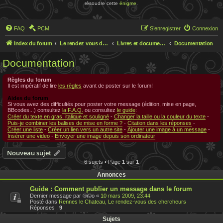
résoudre cette
énigme
.
FAQ
PCM
S’enregistrer
Connexion
Index du forum
Le rendez vous des chercheurs
Livres et documentations sur Rennes le Chateau
Documentation
Documentation
Règles du forum
Il est impératif de lire
les règles
avant de poster sur le forum!
Aides du forum
Si vous avez des difficultés pour poster votre message (édition, mise en page,
BBcodes...) consultez
la F.A.Q.
ou consultez
le guide
:
Créer du texte en gras, italique et souligné
-
Changer la taille ou la couleur du texte
-
Puis-je combiner les balises de mise en forme ?
-
Citation dans les réponses
-
Créer une liste
-
Créer un lien vers un autre site
-
Ajouter une image à un message
-
Insérer une video
-
Envoyer une image depuis son ordinateur
Nouveau sujet
6 sujets • Page
1
sur
1
Annonces
Guide : Comment publier un message dans le forum
Dernier message par
®i©o
«
10 mars 2009, 23:44
Posté dans
Rennes le Chateau, Le rendez-vous des chercheurs
Réponses :
9
Sujets