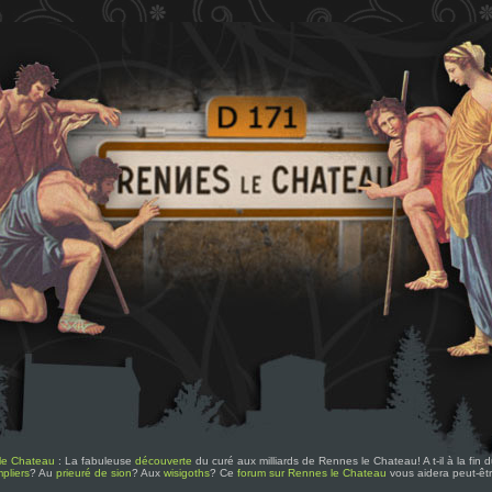
le Chateau
: La fabuleuse
découverte
du curé aux milliards de Rennes le Chateau! A t-il à la fin
pliers
? Au
prieuré de sion
? Aux
wisigoths
? Ce
forum sur Rennes le Chateau
vous aidera peut-êt