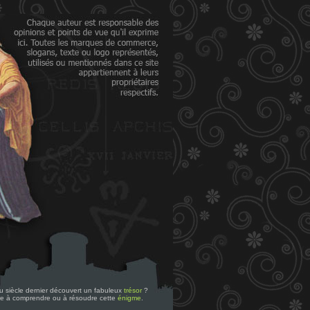
 du siècle dernier découvert un fabuleux
trésor
?
re à comprendre ou à résoudre cette
énigme
.