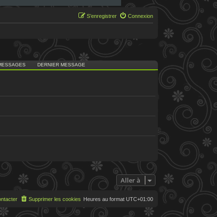
S’enregistrer
Connexion
MESSAGES
DERNIER MESSAGE
Aller à
ntacter
Supprimer les cookies
Heures au format
UTC+01:00