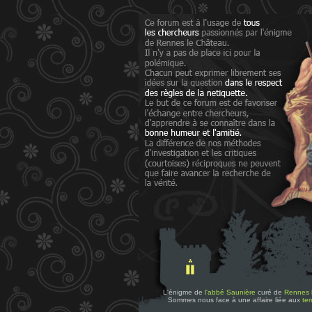
L'énigme de
l'abbé Saunière
curé de
Rennes 
Sommes nous face à une affaire liée aux
tem