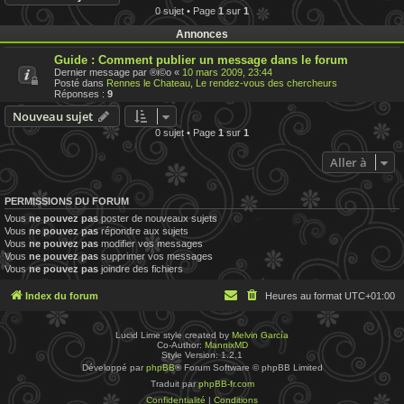
0 sujet • Page
1
sur
1
Annonces
Guide : Comment publier un message dans le forum
Dernier message par
®i©o
«
10 mars 2009, 23:44
Posté dans
Rennes le Chateau, Le rendez-vous des chercheurs
Réponses :
9
Nouveau sujet
0 sujet • Page
1
sur
1
Aller à
PERMISSIONS DU FORUM
Vous
ne pouvez pas
poster de nouveaux sujets
Vous
ne pouvez pas
répondre aux sujets
Vous
ne pouvez pas
modifier vos messages
Vous
ne pouvez pas
supprimer vos messages
Vous
ne pouvez pas
joindre des fichiers
Index du forum
Heures au format
UTC+01:00
Lucid Lime style created by
Melvin García
Co-Author:
MannixMD
Style Version: 1.2.1
Développé par
phpBB
® Forum Software © phpBB Limited
Traduit par
phpBB-fr.com
Confidentialité
|
Conditions