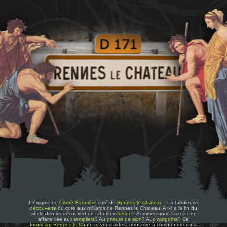
L'énigme de
l'abbé Saunière
curé de
Rennes le Chateau
: La fabuleuse
découverte
du curé aux milliards de Rennes le Chateau! A t-il à la fin du
siècle dernier découvert un fabuleux
trésor
? Sommes nous face à une
affaire liée aux
templiers
? Au
prieuré de sion
? Aux
wisigoths
? Ce
forum sur Rennes le Chateau
vous aidera peut-être à comprendre ou à