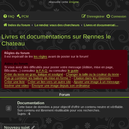
résoudre cette
énigme
.
FAQ
PCM
S’enregistrer
Connexion
Index du forum
Le rendez vous des chercheurs
Livres et documentations sur Rennes le Chateau
Livres et documentations sur Rennes le
Chateau
Règles du forum
Il est impératif de lire
les règles
avant de poster sur le forum!
Aides du forum
Si vous avez des difficultés pour poster votre message (édition, mise en page,
BBcodes...) consultez
la F.A.Q.
ou consultez
le guide
:
Créer du texte en gras, italique et souligné
-
Changer la taille ou la couleur du texte
-
Puis-je combiner les balises de mise en forme ?
-
Citation dans les réponses
-
Créer une liste
-
Créer un lien vers un autre site
-
Ajouter une image à un message
-
Insérer une video
-
Envoyer une image depuis son ordinateur
Forum
Documentation
Cette base de données a pour objectif d'offrir un contenu neutre et vérifiable.
Son contenu est librement réutilisable pour vos recherches.
Sujets :
6
Nouveau sujet