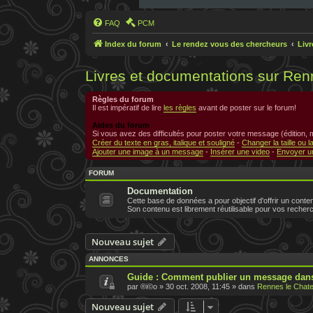
FAQ
PCM
Index du forum
Le rendez vous des chercheurs
Liv
Livres et documentations sur Ren
Règles du forum
Il est impératif de lire
les règles
avant de poster sur le forum!
Aides du forum
Si vous avez des difficultés pour poster votre message (édition,
Créer du texte en gras, italique et souligné
-
Changer la taille ou l
Ajouter une image à un message
-
Insérer une video
-
Envoyer un
FORUM
Documentation
Cette base de données a pour objectif d'offrir un conten
Son contenu est librement réutilisable pour vos recher
Nouveau sujet
ANNONCES
Guide : Comment publier un message dans
par
®i©o
»
30 oct. 2008, 11:45
» dans
Rennes le Chate
Nouveau sujet