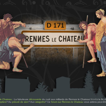
le Chateau
: La fabuleuse
découverte
du curé aux milliards de Rennes le Chateau! A t-il à la fin
pliers
? Au
prieuré de sion
? Aux
wisigoths
? Ce
forum sur Rennes le Chateau
vous aidera peut-êt