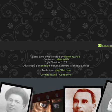
Nous co
Lucid Lime style created by
Melvin García
Co-Author:
MannixMD
Style Version: 1.2.1
Développé par
phpBB
® Forum Software © phpBB Limited
Traduit par
phpBB-fr.com
Confidentialité
|
Conditions