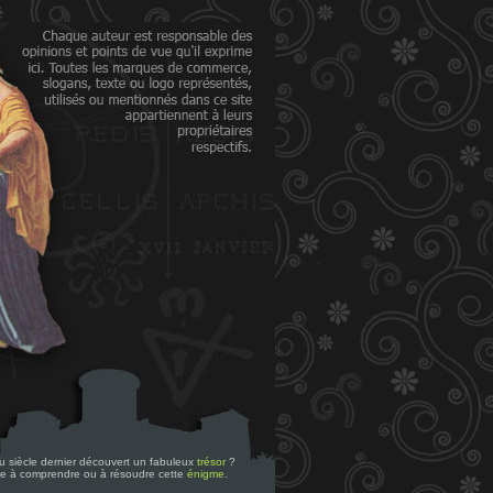
 du siècle dernier découvert un fabuleux
trésor
?
re à comprendre ou à résoudre cette
énigme
.