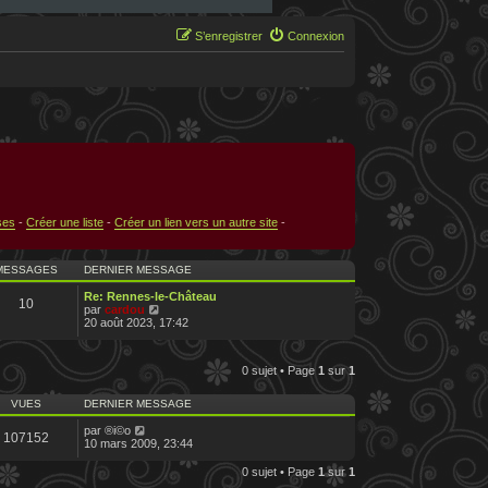
S’enregistrer
Connexion
ses
-
Créer une liste
-
Créer un lien vers un autre site
-
MESSAGES
DERNIER MESSAGE
Re: Rennes-le-Château
10
V
par
cardou
o
20 août 2023, 17:42
i
r
l
0 sujet • Page
1
sur
1
e
d
e
VUES
DERNIER MESSAGE
r
n
par
®i©o
107152
i
10 mars 2009, 23:44
e
r
0 sujet • Page
1
sur
1
m