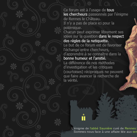
L'énigme de
l'abbé Saunière
curé de
Rennes 
Sommes nous face à une affaire liée aux
tem