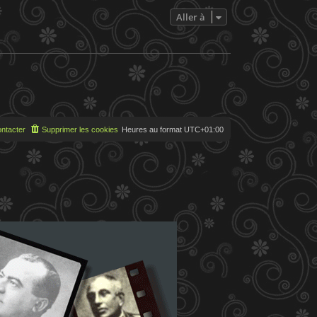
e
s
Aller à
s
a
g
e
ntacter
Supprimer les cookies
Heures au format
UTC+01:00