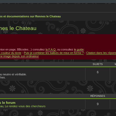
res et documentations sur Rennes le Chateau
nes le Chateau
 mise en page, BBcodes...) consultez
la F.A.Q.
ou consultez
le guide
:
a couleur du texte
-
Puis-je combiner les balises de mise en forme ?
-
Citation dans les répon
e image depuis son ordinateur
SUJETS
6
u neutre et vérifiable.
ches.
RÉPONSES
 le forum
9
au, Le rendez-vous des chercheurs