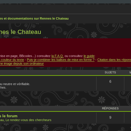
res et documentations sur Rennes le Chateau
nes le Chateau
 mise en page, BBcodes...) consultez
la F.A.Q.
ou consultez
le guide
:
a couleur du texte
-
Puis-je combiner les balises de mise en forme ?
-
Citation dans les répon
e image depuis son ordinateur
SUJETS
6
u neutre et vérifiable.
ches.
RÉPONSES
 le forum
9
au, Le rendez-vous des chercheurs