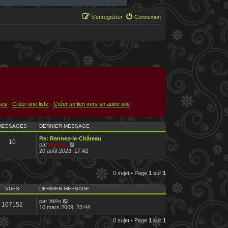
S’enregistrer
Connexion
ses
-
Créer une liste
-
Créer un lien vers un autre site
-
MESSAGES
DERNIER MESSAGE
Re: Rennes-le-Château
10
V
par
cardou
o
20 août 2023, 17:42
i
r
l
0 sujet • Page
1
sur
1
e
d
e
VUES
DERNIER MESSAGE
r
n
par
®i©o
107152
i
10 mars 2009, 23:44
e
r
0 sujet • Page
1
sur
1
m