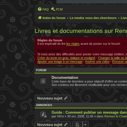
FAQ
PCM
Index du forum
Le rendez vous des chercheurs
Liv
Livres et documentations sur Ren
Règles du forum
Il est impératif de lire
les règles
avant de poster sur le forum!
Aides du forum
Si vous avez des difficultés pour poster votre message (édition,
Créer du texte en gras, italique et souligné
-
Changer la taille ou l
Ajouter une image à un message
-
Insérer une video
-
Envoyer un
FORUM
Documentation
Cette base de données a pour objectif d'offrir un conten
Son contenu est librement réutilisable pour vos recher
Nouveau sujet
ANNONCES
Guide : Comment publier un message dans
par
®i©o
»
30 oct. 2008, 11:45
» dans
Rennes le Chate
Nouveau sujet