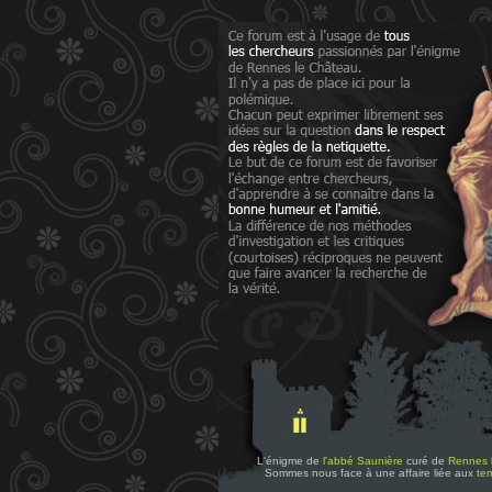
L'énigme de
l'abbé Saunière
curé de
Rennes 
Sommes nous face à une affaire liée aux
tem