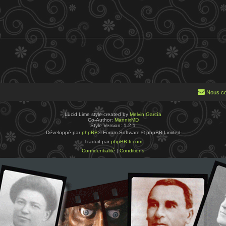
Nous co
Lucid Lime style created by
Melvin García
Co-Author:
MannixMD
Style Version: 1.2.1
Développé par
phpBB
® Forum Software © phpBB Limited
Traduit par
phpBB-fr.com
Confidentialité
|
Conditions