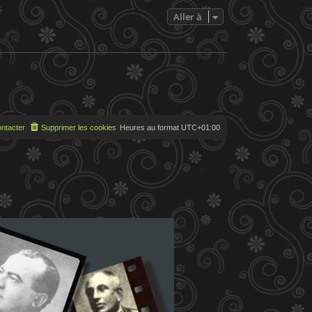
e
s
Aller à
s
a
g
e
ntacter
Supprimer les cookies
Heures au format
UTC+01:00