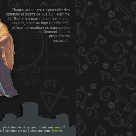
 du siècle dernier découvert un fabuleux
trésor
?
re à comprendre ou à résoudre cette
énigme
.