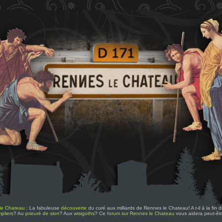
le Chateau
: La fabuleuse
découverte
du curé aux milliards de Rennes le Chateau! A t-il à la fin
pliers
? Au
prieuré de sion
? Aux
wisigoths
? Ce
forum sur Rennes le Chateau
vous aidera peut-êt