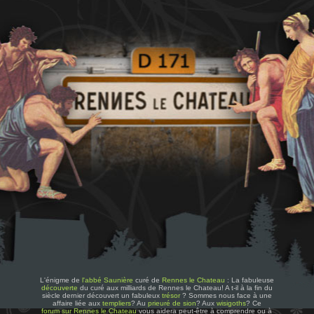
L'énigme de
l'abbé Saunière
curé de
Rennes le Chateau
: La fabuleuse
découverte
du curé aux milliards de Rennes le Chateau! A t-il à la fin du
siècle dernier découvert un fabuleux
trésor
? Sommes nous face à une
affaire liée aux
templiers
? Au
prieuré de sion
? Aux
wisigoths
? Ce
forum sur Rennes le Chateau
vous aidera peut-être à comprendre ou à