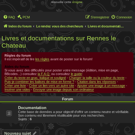
résoudre cette
énigme
.
FAQ
PCM
S’enregistrer
Connexion
Index du forum
Le rendez vous des chercheurs
Livres et documentations sur Rennes le Chateau
Livres et documentations sur Rennes le
Chateau
Règles du forum
Il est impératif de lire
les règles
avant de poster sur le forum!
Aides du forum
Si vous avez des difficultés pour poster votre message (édition, mise en page,
BBcodes...) consultez
la F.A.Q.
ou consultez
le guide
:
Créer du texte en gras, italique et souligné
-
Changer la taille ou la couleur du texte
-
Puis-je combiner les balises de mise en forme ?
-
Citation dans les réponses
-
Créer une liste
-
Créer un lien vers un autre site
-
Ajouter une image à un message
-
Insérer une video
-
Envoyer une image depuis son ordinateur
Forum
Documentation
Cette base de données a pour objectif d'offrir un contenu neutre et vérifiable.
Son contenu est librement réutilisable pour vos recherches.
Sujets :
6
Nouveau sujet