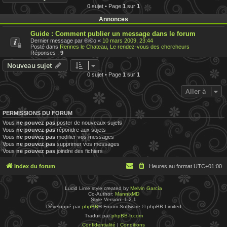
0 sujet • Page
1
sur
1
Annonces
Guide : Comment publier un message dans le forum
Dernier message par
®i©o
«
10 mars 2009, 23:44
Posté dans
Rennes le Chateau, Le rendez-vous des chercheurs
Réponses :
9
Nouveau sujet
0 sujet • Page
1
sur
1
Aller à
PERMISSIONS DU FORUM
Vous
ne pouvez pas
poster de nouveaux sujets
Vous
ne pouvez pas
répondre aux sujets
Vous
ne pouvez pas
modifier vos messages
Vous
ne pouvez pas
supprimer vos messages
Vous
ne pouvez pas
joindre des fichiers
Index du forum
Heures au format
UTC+01:00
Lucid Lime style created by
Melvin García
Co-Author:
MannixMD
Style Version: 1.2.1
Développé par
phpBB
® Forum Software © phpBB Limited
Traduit par
phpBB-fr.com
Confidentialité
|
Conditions