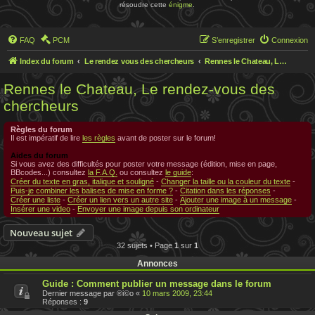
résoudre cette
énigme
.
FAQ
PCM
S’enregistrer
Connexion
Index du forum
Le rendez vous des chercheurs
Rennes le Chateau, Le rendez-vous des chercheurs
Rennes le Chateau, Le rendez-vous des
chercheurs
Règles du forum
Il est impératif de lire
les règles
avant de poster sur le forum!
Aides du forum
Si vous avez des difficultés pour poster votre message (édition, mise en page,
BBcodes...) consultez
la F.A.Q.
ou consultez
le guide
:
Créer du texte en gras, italique et souligné
-
Changer la taille ou la couleur du texte
-
Puis-je combiner les balises de mise en forme ?
-
Citation dans les réponses
-
Créer une liste
-
Créer un lien vers un autre site
-
Ajouter une image à un message
-
Insérer une video
-
Envoyer une image depuis son ordinateur
Nouveau sujet
32 sujets • Page
1
sur
1
Annonces
Guide : Comment publier un message dans le forum
Dernier message par
®i©o
«
10 mars 2009, 23:44
Réponses :
9