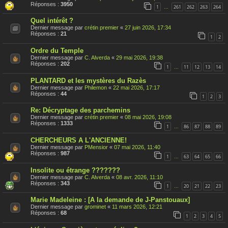
s
Réponses :
3950
1
261
262
263
264
…
u
j
Quel intérêt ?
e
t
Dernier message par
crétin premier
«
27 juin 2026, 17:34
a
Réponses :
21
1
2
é
t
Ordre du Temple
é
r
Dernier message par
C. Alverda
«
29 mai 2026, 19:38
a
Réponses :
202
1
11
12
13
14
…
p
p
PLANTARD et les mystères du Razès
o
Dernier message par
Philemon
«
22 mai 2026, 17:17
r
Réponses :
44
t
1
2
3
é
Re: Décryptage des parchemins
Dernier message par
crétin premier
«
08 mai 2026, 19:08
Réponses :
1333
1
86
87
88
89
…
CHERCHEURS A L'ANCIENNE!
Dernier message par
PMensior
«
07 mai 2026, 11:40
Réponses :
987
1
63
64
65
66
…
Insolite ou étrange ???????
Dernier message par
C. Alverda
«
08 avr. 2026, 11:10
Réponses :
343
1
20
21
22
23
…
Marie Madeleine : [A la demande de J-Panstouaux]
Dernier message par
grominet
«
11 mars 2026, 12:21
Réponses :
68
1
2
3
4
5