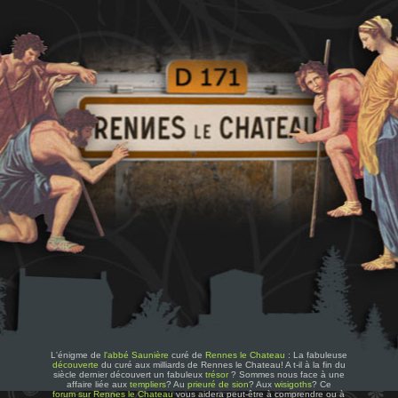
L'énigme de
l'abbé Saunière
curé de
Rennes le Chateau
: La fabuleuse
découverte
du curé aux milliards de Rennes le Chateau! A t-il à la fin du
siècle dernier découvert un fabuleux
trésor
? Sommes nous face à une
affaire liée aux
templiers
? Au
prieuré de sion
? Aux
wisigoths
? Ce
forum sur Rennes le Chateau
vous aidera peut-être à comprendre ou à