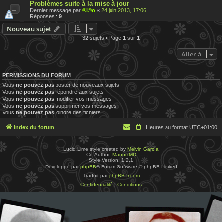
Problèmes suite à la mise à jour
Dernier message par
®i©o
«
24 juin 2013, 17:06
Réponses :
9
Nouveau sujet
32 sujets • Page
1
sur
1
Aller à
PERMISSIONS DU FORUM
Vous
ne pouvez pas
poster de nouveaux sujets
Vous
ne pouvez pas
répondre aux sujets
Vous
ne pouvez pas
modifier vos messages
Vous
ne pouvez pas
supprimer vos messages
Vous
ne pouvez pas
joindre des fichiers
Index du forum
Heures au format
UTC+01:00
Lucid Lime style created by
Melvin García
Co-Author:
MannixMD
Style Version: 1.2.1
Développé par
phpBB
® Forum Software © phpBB Limited
Traduit par
phpBB-fr.com
Confidentialité
|
Conditions