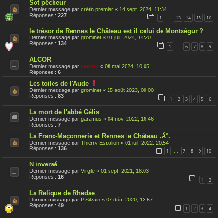
Sot pêcheur
Dernier message par
crétin premier
«
14 sept. 2024, 11:34
Réponses :
227
1
13
14
15
16
…
le trésor de Rennes le Château est il celui de Montségur ?
Dernier message par
grominet
«
01 juil. 2024, 14:20
Réponses :
134
1
6
7
8
9
…
ALCOR
Dernier message par
cardou
«
08 mai 2024, 10:05
Réponses :
6
C
Les toiles de l'Aude
e
Dernier message par
grominet
«
15 août 2023, 09:00
s
Réponses :
83
1
2
3
4
5
6
u
j
La mort de l'abbé Gélis
e
t
Dernier message par
garamus
«
04 nov. 2022, 16:46
a
Réponses :
7
é
t
La Franc-Maçonnerie et Rennes le Château .Â°.
é
Dernier message par
Thierry Espalion
«
01 juil. 2022, 20:54
r
Réponses :
136
1
7
8
9
10
…
a
p
N inversé
p
o
Dernier message par
Virgile
«
01 sept. 2021, 18:03
r
Réponses :
16
1
2
t
é
La Relique de Rhedae
Dernier message par
P.Silvain
«
07 déc. 2020, 13:57
Réponses :
49
1
2
3
4