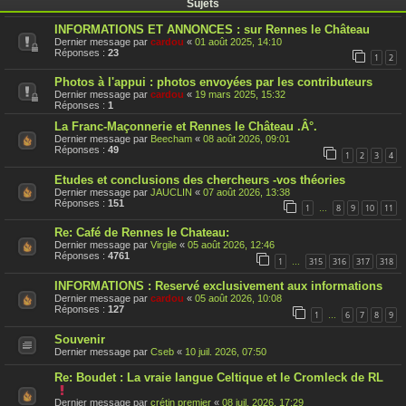
Sujets
INFORMATIONS ET ANNONCES : sur Rennes le Château
Dernier message par
cardou
«
01 août 2025, 14:10
Réponses :
23
1
2
Photos à l'appui : photos envoyées par les contributeurs
Dernier message par
cardou
«
19 mars 2025, 15:32
Réponses :
1
La Franc-Maçonnerie et Rennes le Château .Â°.
Dernier message par
Beecham
«
08 août 2026, 09:01
Réponses :
49
1
2
3
4
Etudes et conclusions des chercheurs -vos théories
Dernier message par
JAUCLIN
«
07 août 2026, 13:38
Réponses :
151
1
8
9
10
11
…
Re: Café de Rennes le Chateau:
Dernier message par
Virgile
«
05 août 2026, 12:46
Réponses :
4761
1
315
316
317
318
…
INFORMATIONS : Reservé exclusivement aux informations
Dernier message par
cardou
«
05 août 2026, 10:08
Réponses :
127
1
6
7
8
9
…
Souvenir
Dernier message par
Cseb
«
10 juil. 2026, 07:50
Re: Boudet : La vraie langue Celtique et le Cromleck de RL
C
e
Dernier message par
crétin premier
«
08 juil. 2026, 17:29