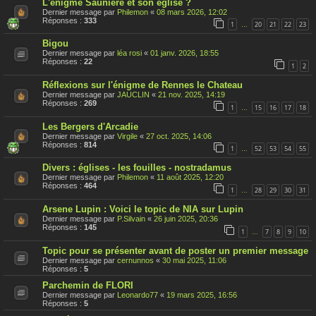
L'énigme Saunière et son église ?
Dernier message par
Philemon
«
08 mars 2026, 12:02
Réponses :
333
1
20
21
22
23
…
Bigou
Dernier message par
léa rosi
«
01 janv. 2026, 18:55
Réponses :
22
1
2
Réflexions sur l'énigme de Rennes le Chateau
Dernier message par
JAUCLIN
«
21 nov. 2025, 14:19
Réponses :
269
1
15
16
17
18
…
Les Bergers d'Arcadie
Dernier message par
Virgile
«
27 oct. 2025, 14:06
Réponses :
814
1
52
53
54
55
…
Divers : églises - les fouilles - nostradamus
Dernier message par
Philemon
«
11 août 2025, 12:20
Réponses :
464
1
28
29
30
31
…
Arsene Lupin : Voici le topic de NIA sur Lupin
Dernier message par
P.Silvain
«
26 juin 2025, 20:36
Réponses :
145
1
7
8
9
10
…
Topic pour se présenter avant de poster un premier message
Dernier message par
cernunnos
«
30 mai 2025, 11:06
Réponses :
5
Parchemin de FLORI
Dernier message par
Leonardo77
«
19 mars 2025, 16:56
Réponses :
5