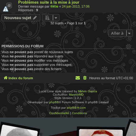
Problèmes suite à la mise à jour
Dernier message par
®i©o
«
24 juin 2013, 17:06
Réponses :
9
Nouveau sujet
32 sujets • Page
1
sur
1
Aller à
PERMISSIONS DU FORUM
Vous
ne pouvez pas
poster de nouveaux sujets
Vous
ne pouvez pas
répondre aux sujets
Vous
ne pouvez pas
modifier vos messages
Vous
ne pouvez pas
supprimer vos messages
Vous
ne pouvez pas
joindre des fichiers
Index du forum
Heures au format
UTC+01:00
Lucid Lime style created by
Melvin García
Co-Author:
MannixMD
Style Version: 1.2.1
Développé par
phpBB
® Forum Software © phpBB Limited
Traduit par
phpBB-fr.com
Confidentialité
|
Conditions