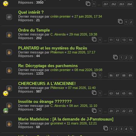
s
Réponses :
3950
1
261
262
263
264
…
u
j
Quel intérêt ?
e
t
Dernier message par
crétin premier
«
27 juin 2026, 17:34
a
Réponses :
21
1
2
é
t
Ordre du Temple
é
r
Dernier message par
C. Alverda
«
29 mai 2026, 19:38
a
Réponses :
202
1
11
12
13
14
…
p
p
PLANTARD et les mystères du Razès
o
Dernier message par
Philemon
«
22 mai 2026, 17:17
r
Réponses :
44
t
1
2
3
é
Re: Décryptage des parchemins
Dernier message par
crétin premier
«
08 mai 2026, 19:08
Réponses :
1333
1
86
87
88
89
…
CHERCHEURS A L'ANCIENNE!
Dernier message par
PMensior
«
07 mai 2026, 11:40
Réponses :
987
1
63
64
65
66
…
Insolite ou étrange ???????
Dernier message par
C. Alverda
«
08 avr. 2026, 11:10
Réponses :
343
1
20
21
22
23
…
Marie Madeleine : [A la demande de J-Panstouaux]
Dernier message par
grominet
«
11 mars 2026, 12:21
Réponses :
68
1
2
3
4
5