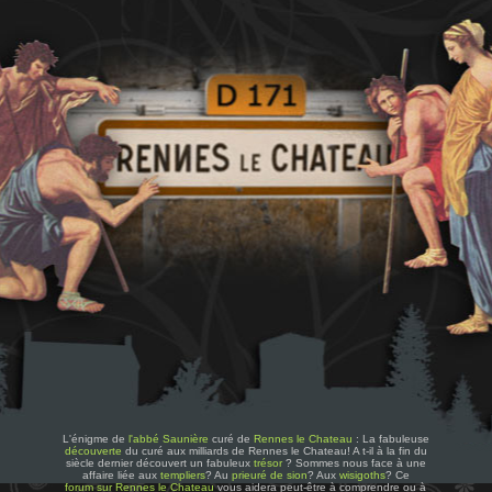
L'énigme de
l'abbé Saunière
curé de
Rennes le Chateau
: La fabuleuse
découverte
du curé aux milliards de Rennes le Chateau! A t-il à la fin du
siècle dernier découvert un fabuleux
trésor
? Sommes nous face à une
affaire liée aux
templiers
? Au
prieuré de sion
? Aux
wisigoths
? Ce
forum sur Rennes le Chateau
vous aidera peut-être à comprendre ou à