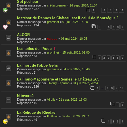
Sot pêcheur
Dernier message par
crétin premier
«
14 sept. 2024, 11:34
Réponses :
227
1
13
14
15
16
…
le trésor de Rennes le Château est il celui de Montségur ?
Dernier message par
grominet
«
01 juil. 2024, 14:20
Réponses :
134
1
6
7
8
9
…
ALCOR
Dernier message par
cardou
«
08 mai 2024, 10:05
Réponses :
6
C
Les toiles de l'Aude
e
Dernier message par
grominet
«
15 août 2023, 09:00
s
Réponses :
83
1
2
3
4
5
6
u
j
La mort de l'abbé Gélis
e
t
Dernier message par
garamus
«
04 nov. 2022, 16:46
a
Réponses :
7
é
t
La Franc-Maçonnerie et Rennes le Château .Â°.
é
Dernier message par
Thierry Espalion
«
01 juil. 2022, 20:54
r
Réponses :
136
1
7
8
9
10
…
a
p
N inversé
p
o
Dernier message par
Virgile
«
01 sept. 2021, 18:03
r
Réponses :
16
1
2
t
é
La Relique de Rhedae
Dernier message par
P.Silvain
«
07 déc. 2020, 13:57
Réponses :
49
1
2
3
4