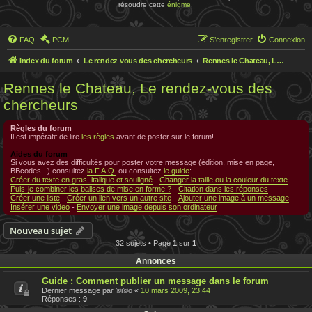
résoudre cette
énigme
.
FAQ
PCM
S’enregistrer
Connexion
Index du forum
Le rendez vous des chercheurs
Rennes le Chateau, Le rendez-vous des chercheurs
Rennes le Chateau, Le rendez-vous des
chercheurs
Règles du forum
Il est impératif de lire
les règles
avant de poster sur le forum!
Aides du forum
Si vous avez des difficultés pour poster votre message (édition, mise en page,
BBcodes...) consultez
la F.A.Q.
ou consultez
le guide
:
Créer du texte en gras, italique et souligné
-
Changer la taille ou la couleur du texte
-
Puis-je combiner les balises de mise en forme ?
-
Citation dans les réponses
-
Créer une liste
-
Créer un lien vers un autre site
-
Ajouter une image à un message
-
Insérer une video
-
Envoyer une image depuis son ordinateur
Nouveau sujet
32 sujets • Page
1
sur
1
Annonces
Guide : Comment publier un message dans le forum
Dernier message par
®i©o
«
10 mars 2009, 23:44
Réponses :
9