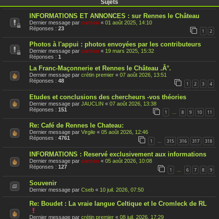
Sujets
INFORMATIONS ET ANNONCES : sur Rennes le Château
Dernier message par
cardou
«
01 août 2025, 14:10
Réponses :
23
1
2
Photos à l'appui : photos envoyées par les contributeurs
Dernier message par
cardou
«
19 mars 2025, 15:32
Réponses :
1
La Franc-Maçonnerie et Rennes le Château .Â°.
Dernier message par
crétin premier
«
07 août 2026, 13:51
Réponses :
48
1
2
3
4
Etudes et conclusions des chercheurs -vos théories
Dernier message par
JAUCLIN
«
07 août 2026, 13:38
Réponses :
151
1
8
9
10
11
…
Re: Café de Rennes le Chateau:
Dernier message par
Virgile
«
05 août 2026, 12:46
Réponses :
4761
1
315
316
317
318
…
INFORMATIONS : Reservé exclusivement aux informations
Dernier message par
cardou
«
05 août 2026, 10:08
Réponses :
127
1
6
7
8
9
…
Souvenir
Dernier message par
Cseb
«
10 juil. 2026, 07:50
Re: Boudet : La vraie langue Celtique et le Cromleck de RL
C
e
Dernier message par
crétin premier
«
08 juil. 2026, 17:29