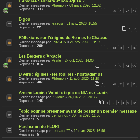
L'énigme Saunière et son église ?
Dernier message par
Philemon
«
08 mars 2026, 12:02
Réponses :
333
1
20
21
22
23
…
Bigou
Dernier message par
léa rosi
«
01 janv. 2026, 18:55
Réponses :
22
1
2
Réflexions sur l'énigme de Rennes le Chateau
Dernier message par
JAUCLIN
«
21 nov. 2025, 14:19
Réponses :
269
1
15
16
17
18
…
Les Bergers d'Arcadie
Dernier message par
Virgile
«
27 oct. 2025, 14:06
Réponses :
814
1
52
53
54
55
…
Divers : églises - les fouilles - nostradamus
Dernier message par
Philemon
«
11 août 2025, 12:20
Réponses :
464
1
28
29
30
31
…
Arsene Lupin : Voici le topic de NIA sur Lupin
Dernier message par
P.Silvain
«
26 juin 2025, 20:36
Réponses :
145
1
7
8
9
10
…
Topic pour se présenter avant de poster un premier message
Dernier message par
cernunnos
«
30 mai 2025, 11:06
Réponses :
5
Parchemin de FLORI
Dernier message par
Leonardo77
«
19 mars 2025, 16:56
Réponses :
5