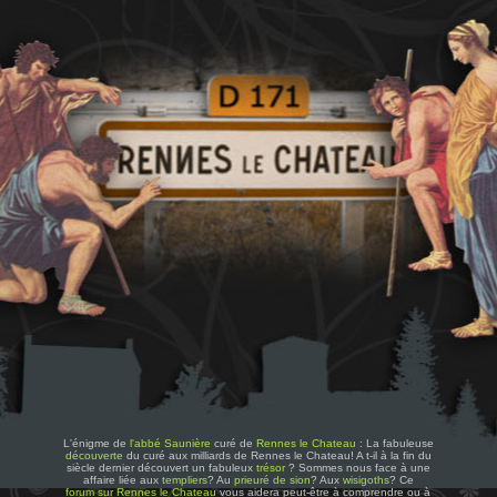
L'énigme de
l'abbé Saunière
curé de
Rennes le Chateau
: La fabuleuse
découverte
du curé aux milliards de Rennes le Chateau! A t-il à la fin du
siècle dernier découvert un fabuleux
trésor
? Sommes nous face à une
affaire liée aux
templiers
? Au
prieuré de sion
? Aux
wisigoths
? Ce
forum sur Rennes le Chateau
vous aidera peut-être à comprendre ou à