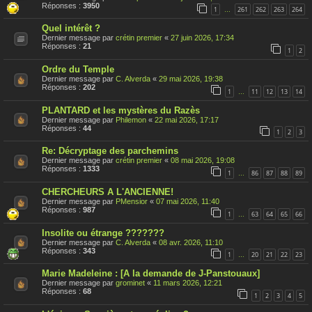
s
Réponses :
3950
1
261
262
263
264
…
u
j
Quel intérêt ?
e
t
Dernier message par
crétin premier
«
27 juin 2026, 17:34
a
Réponses :
21
1
2
é
t
Ordre du Temple
é
r
Dernier message par
C. Alverda
«
29 mai 2026, 19:38
a
Réponses :
202
1
11
12
13
14
…
p
p
PLANTARD et les mystères du Razès
o
Dernier message par
Philemon
«
22 mai 2026, 17:17
r
Réponses :
44
t
1
2
3
é
Re: Décryptage des parchemins
Dernier message par
crétin premier
«
08 mai 2026, 19:08
Réponses :
1333
1
86
87
88
89
…
CHERCHEURS A L'ANCIENNE!
Dernier message par
PMensior
«
07 mai 2026, 11:40
Réponses :
987
1
63
64
65
66
…
Insolite ou étrange ???????
Dernier message par
C. Alverda
«
08 avr. 2026, 11:10
Réponses :
343
1
20
21
22
23
…
Marie Madeleine : [A la demande de J-Panstouaux]
Dernier message par
grominet
«
11 mars 2026, 12:21
Réponses :
68
1
2
3
4
5