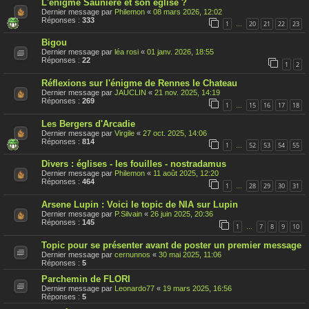
L'énigme Saunière et son église ?
Dernier message par
Philemon
«
08 mars 2026, 12:02
Réponses :
333
1
20
21
22
23
…
Bigou
Dernier message par
léa rosi
«
01 janv. 2026, 18:55
Réponses :
22
1
2
Réflexions sur l'énigme de Rennes le Chateau
Dernier message par
JAUCLIN
«
21 nov. 2025, 14:19
Réponses :
269
1
15
16
17
18
…
Les Bergers d'Arcadie
Dernier message par
Virgile
«
27 oct. 2025, 14:06
Réponses :
814
1
52
53
54
55
…
Divers : églises - les fouilles - nostradamus
Dernier message par
Philemon
«
11 août 2025, 12:20
Réponses :
464
1
28
29
30
31
…
Arsene Lupin : Voici le topic de NIA sur Lupin
Dernier message par
P.Silvain
«
26 juin 2025, 20:36
Réponses :
145
1
7
8
9
10
…
Topic pour se présenter avant de poster un premier message
Dernier message par
cernunnos
«
30 mai 2025, 11:06
Réponses :
5
Parchemin de FLORI
Dernier message par
Leonardo77
«
19 mars 2025, 16:56
Réponses :
5