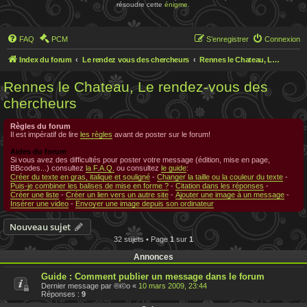
résoudre cette
énigme
.
FAQ
PCM
S’enregistrer
Connexion
Index du forum
Le rendez vous des chercheurs
Rennes le Chateau, Le rendez-vous des chercheurs
Rennes le Chateau, Le rendez-vous des
chercheurs
Règles du forum
Il est impératif de lire
les règles
avant de poster sur le forum!
Aides du forum
Si vous avez des difficultés pour poster votre message (édition, mise en page,
BBcodes...) consultez
la F.A.Q.
ou consultez
le guide
:
Créer du texte en gras, italique et souligné
-
Changer la taille ou la couleur du texte
-
Puis-je combiner les balises de mise en forme ?
-
Citation dans les réponses
-
Créer une liste
-
Créer un lien vers un autre site
-
Ajouter une image à un message
-
Insérer une video
-
Envoyer une image depuis son ordinateur
Nouveau sujet
32 sujets • Page
1
sur
1
Annonces
Guide : Comment publier un message dans le forum
Dernier message par
®i©o
«
10 mars 2009, 23:44
Réponses :
9