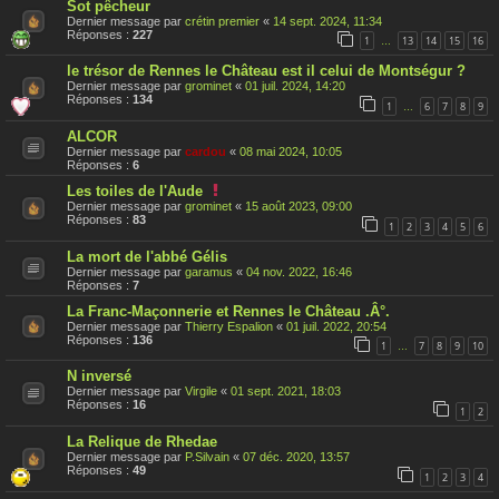
Sot pêcheur
Dernier message par
crétin premier
«
14 sept. 2024, 11:34
Réponses :
227
1
13
14
15
16
…
le trésor de Rennes le Château est il celui de Montségur ?
Dernier message par
grominet
«
01 juil. 2024, 14:20
Réponses :
134
1
6
7
8
9
…
ALCOR
Dernier message par
cardou
«
08 mai 2024, 10:05
Réponses :
6
C
Les toiles de l'Aude
e
Dernier message par
grominet
«
15 août 2023, 09:00
s
Réponses :
83
1
2
3
4
5
6
u
j
La mort de l'abbé Gélis
e
t
Dernier message par
garamus
«
04 nov. 2022, 16:46
a
Réponses :
7
é
t
La Franc-Maçonnerie et Rennes le Château .Â°.
é
Dernier message par
Thierry Espalion
«
01 juil. 2022, 20:54
r
Réponses :
136
1
7
8
9
10
…
a
p
N inversé
p
o
Dernier message par
Virgile
«
01 sept. 2021, 18:03
r
Réponses :
16
1
2
t
é
La Relique de Rhedae
Dernier message par
P.Silvain
«
07 déc. 2020, 13:57
Réponses :
49
1
2
3
4