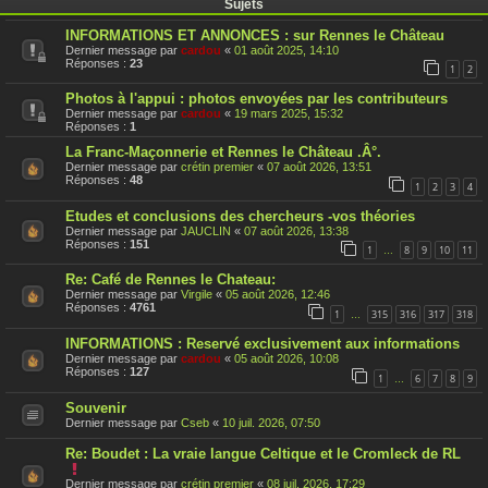
Sujets
INFORMATIONS ET ANNONCES : sur Rennes le Château
Dernier message par
cardou
«
01 août 2025, 14:10
Réponses :
23
1
2
Photos à l'appui : photos envoyées par les contributeurs
Dernier message par
cardou
«
19 mars 2025, 15:32
Réponses :
1
La Franc-Maçonnerie et Rennes le Château .Â°.
Dernier message par
crétin premier
«
07 août 2026, 13:51
Réponses :
48
1
2
3
4
Etudes et conclusions des chercheurs -vos théories
Dernier message par
JAUCLIN
«
07 août 2026, 13:38
Réponses :
151
1
8
9
10
11
…
Re: Café de Rennes le Chateau:
Dernier message par
Virgile
«
05 août 2026, 12:46
Réponses :
4761
1
315
316
317
318
…
INFORMATIONS : Reservé exclusivement aux informations
Dernier message par
cardou
«
05 août 2026, 10:08
Réponses :
127
1
6
7
8
9
…
Souvenir
Dernier message par
Cseb
«
10 juil. 2026, 07:50
Re: Boudet : La vraie langue Celtique et le Cromleck de RL
C
e
Dernier message par
crétin premier
«
08 juil. 2026, 17:29