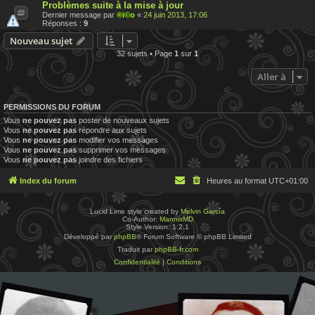
Problèmes suite à la mise à jour
Dernier message par
®i©o
«
24 juin 2013, 17:06
Réponses :
9
Nouveau sujet
32 sujets • Page
1
sur
1
Aller à
PERMISSIONS DU FORUM
Vous
ne pouvez pas
poster de nouveaux sujets
Vous
ne pouvez pas
répondre aux sujets
Vous
ne pouvez pas
modifier vos messages
Vous
ne pouvez pas
supprimer vos messages
Vous
ne pouvez pas
joindre des fichiers
Index du forum
Heures au format
UTC+01:00
Lucid Lime style created by
Melvin García
Co-Author:
MannixMD
Style Version: 1.2.1
Développé par
phpBB
® Forum Software © phpBB Limited
Traduit par
phpBB-fr.com
Confidentialité
|
Conditions