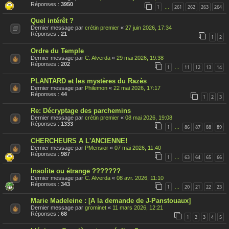
s
Réponses :
3950
1
261
262
263
264
…
u
j
Quel intérêt ?
e
t
Dernier message par
crétin premier
«
27 juin 2026, 17:34
a
Réponses :
21
1
2
é
t
Ordre du Temple
é
r
Dernier message par
C. Alverda
«
29 mai 2026, 19:38
a
Réponses :
202
1
11
12
13
14
…
p
p
PLANTARD et les mystères du Razès
o
Dernier message par
Philemon
«
22 mai 2026, 17:17
r
Réponses :
44
t
1
2
3
é
Re: Décryptage des parchemins
Dernier message par
crétin premier
«
08 mai 2026, 19:08
Réponses :
1333
1
86
87
88
89
…
CHERCHEURS A L'ANCIENNE!
Dernier message par
PMensior
«
07 mai 2026, 11:40
Réponses :
987
1
63
64
65
66
…
Insolite ou étrange ???????
Dernier message par
C. Alverda
«
08 avr. 2026, 11:10
Réponses :
343
1
20
21
22
23
…
Marie Madeleine : [A la demande de J-Panstouaux]
Dernier message par
grominet
«
11 mars 2026, 12:21
Réponses :
68
1
2
3
4
5