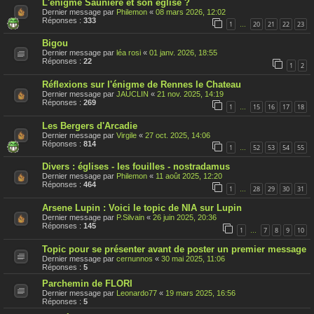
L'énigme Saunière et son église ?
Dernier message par
Philemon
«
08 mars 2026, 12:02
Réponses :
333
1
20
21
22
23
…
Bigou
Dernier message par
léa rosi
«
01 janv. 2026, 18:55
Réponses :
22
1
2
Réflexions sur l'énigme de Rennes le Chateau
Dernier message par
JAUCLIN
«
21 nov. 2025, 14:19
Réponses :
269
1
15
16
17
18
…
Les Bergers d'Arcadie
Dernier message par
Virgile
«
27 oct. 2025, 14:06
Réponses :
814
1
52
53
54
55
…
Divers : églises - les fouilles - nostradamus
Dernier message par
Philemon
«
11 août 2025, 12:20
Réponses :
464
1
28
29
30
31
…
Arsene Lupin : Voici le topic de NIA sur Lupin
Dernier message par
P.Silvain
«
26 juin 2025, 20:36
Réponses :
145
1
7
8
9
10
…
Topic pour se présenter avant de poster un premier message
Dernier message par
cernunnos
«
30 mai 2025, 11:06
Réponses :
5
Parchemin de FLORI
Dernier message par
Leonardo77
«
19 mars 2025, 16:56
Réponses :
5