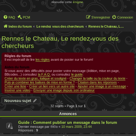
résoudre cette
énigme
.
FAQ
PCM
S’enregistrer
Connexion
Index du forum
Le rendez vous des chercheurs
Rennes le Chateau, Le rendez-vous des chercheurs
Rennes le Chateau, Le rendez-vous des
chercheurs
Règles du forum
Il est impératif de lire
les règles
avant de poster sur le forum!
Aides du forum
Si vous avez des difficultés pour poster votre message (édition, mise en page,
BBcodes...) consultez
la F.A.Q.
ou consultez
le guide
:
Créer du texte en gras, italique et souligné
-
Changer la taille ou la couleur du texte
-
Puis-je combiner les balises de mise en forme ?
-
Citation dans les réponses
-
Créer une liste
-
Créer un lien vers un autre site
-
Ajouter une image à un message
-
Insérer une video
-
Envoyer une image depuis son ordinateur
Nouveau sujet
32 sujets • Page
1
sur
1
Annonces
Guide : Comment publier un message dans le forum
Dernier message par
®i©o
«
10 mars 2009, 23:44
Réponses :
9