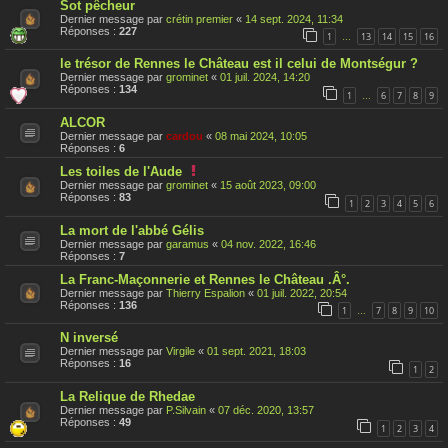
Sot pêcheur
Dernier message par
crétin premier
«
14 sept. 2024, 11:34
Réponses :
227
1
13
14
15
16
…
le trésor de Rennes le Château est il celui de Montségur ?
Dernier message par
grominet
«
01 juil. 2024, 14:20
Réponses :
134
1
6
7
8
9
…
ALCOR
Dernier message par
cardou
«
08 mai 2024, 10:05
Réponses :
6
C
Les toiles de l'Aude
e
Dernier message par
grominet
«
15 août 2023, 09:00
s
Réponses :
83
1
2
3
4
5
6
u
j
La mort de l'abbé Gélis
e
t
Dernier message par
garamus
«
04 nov. 2022, 16:46
a
Réponses :
7
é
t
La Franc-Maçonnerie et Rennes le Château .Â°.
é
Dernier message par
Thierry Espalion
«
01 juil. 2022, 20:54
r
Réponses :
136
1
7
8
9
10
…
a
p
N inversé
p
o
Dernier message par
Virgile
«
01 sept. 2021, 18:03
r
Réponses :
16
1
2
t
é
La Relique de Rhedae
Dernier message par
P.Silvain
«
07 déc. 2020, 13:57
Réponses :
49
1
2
3
4