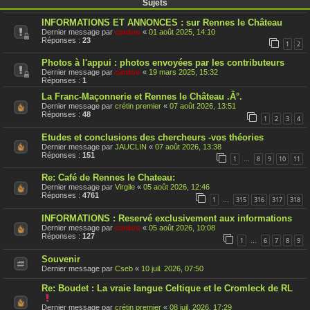
Sujets
INFORMATIONS ET ANNONCES : sur Rennes le Château
Dernier message par
cardou
«
01 août 2025, 14:10
Réponses :
23
1
2
Photos à l'appui : photos envoyées par les contributeurs
Dernier message par
cardou
«
19 mars 2025, 15:32
Réponses :
1
La Franc-Maçonnerie et Rennes le Château .Â°.
Dernier message par
crétin premier
«
07 août 2026, 13:51
Réponses :
48
1
2
3
4
Etudes et conclusions des chercheurs -vos théories
Dernier message par
JAUCLIN
«
07 août 2026, 13:38
Réponses :
151
1
8
9
10
11
…
Re: Café de Rennes le Chateau:
Dernier message par
Virgile
«
05 août 2026, 12:46
Réponses :
4761
1
315
316
317
318
…
INFORMATIONS : Reservé exclusivement aux informations
Dernier message par
cardou
«
05 août 2026, 10:08
Réponses :
127
1
6
7
8
9
…
Souvenir
Dernier message par
Cseb
«
10 juil. 2026, 07:50
Re: Boudet : La vraie langue Celtique et le Cromleck de RL
C
e
Dernier message par
crétin premier
«
08 juil. 2026, 17:29