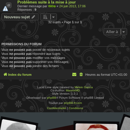
Problèmes suite à la mise à jour
Dernier message par
®i©o
«
24 juin 2013, 17:06
Réponses :
9
Nouveau sujet
32 sujets • Page
1
sur
1
Aller à
PERMISSIONS DU FORUM
Vous
ne pouvez pas
poster de nouveaux sujets
Vous
ne pouvez pas
répondre aux sujets
Vous
ne pouvez pas
modifier vos messages
Vous
ne pouvez pas
supprimer vos messages
Vous
ne pouvez pas
joindre des fichiers
Index du forum
Heures au format
UTC+01:00
Lucid Lime style created by
Melvin García
Co-Author:
MannixMD
Style Version: 1.2.1
Développé par
phpBB
® Forum Software © phpBB Limited
Traduit par
phpBB-fr.com
Confidentialité
|
Conditions