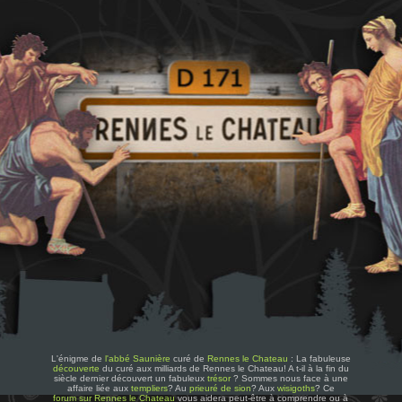
L'énigme de
l'abbé Saunière
curé de
Rennes le Chateau
: La fabuleuse
découverte
du curé aux milliards de Rennes le Chateau! A t-il à la fin du
siècle dernier découvert un fabuleux
trésor
? Sommes nous face à une
affaire liée aux
templiers
? Au
prieuré de sion
? Aux
wisigoths
? Ce
forum sur Rennes le Chateau
vous aidera peut-être à comprendre ou à