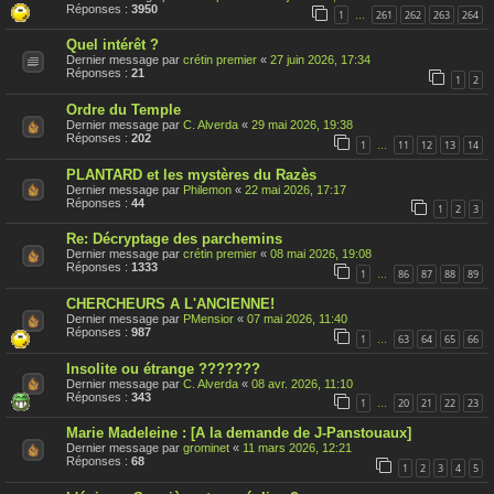
s
Réponses :
3950
1
261
262
263
264
…
u
j
Quel intérêt ?
e
t
Dernier message par
crétin premier
«
27 juin 2026, 17:34
a
Réponses :
21
1
2
é
t
Ordre du Temple
é
r
Dernier message par
C. Alverda
«
29 mai 2026, 19:38
a
Réponses :
202
1
11
12
13
14
…
p
p
PLANTARD et les mystères du Razès
o
Dernier message par
Philemon
«
22 mai 2026, 17:17
r
Réponses :
44
t
1
2
3
é
Re: Décryptage des parchemins
Dernier message par
crétin premier
«
08 mai 2026, 19:08
Réponses :
1333
1
86
87
88
89
…
CHERCHEURS A L'ANCIENNE!
Dernier message par
PMensior
«
07 mai 2026, 11:40
Réponses :
987
1
63
64
65
66
…
Insolite ou étrange ???????
Dernier message par
C. Alverda
«
08 avr. 2026, 11:10
Réponses :
343
1
20
21
22
23
…
Marie Madeleine : [A la demande de J-Panstouaux]
Dernier message par
grominet
«
11 mars 2026, 12:21
Réponses :
68
1
2
3
4
5