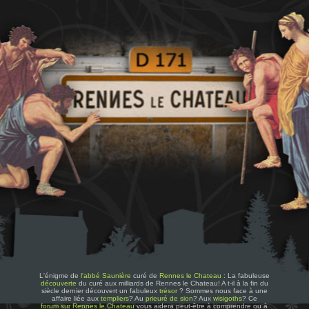
L'énigme de
l'abbé Saunière
curé de
Rennes le Chateau
: La fabuleuse
découverte
du curé aux milliards de Rennes le Chateau! A t-il à la fin du
siècle dernier découvert un fabuleux
trésor
? Sommes nous face à une
affaire liée aux
templiers
? Au
prieuré de sion
? Aux
wisigoths
? Ce
forum sur Rennes le Chateau
vous aidera peut-être à comprendre ou à