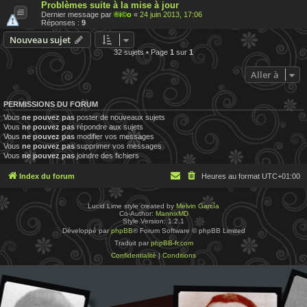
Problèmes suite à la mise à jour
Dernier message par
®i©o
«
24 juin 2013, 17:06
Réponses :
9
Nouveau sujet
32 sujets • Page
1
sur
1
Aller à
PERMISSIONS DU FORUM
Vous
ne pouvez pas
poster de nouveaux sujets
Vous
ne pouvez pas
répondre aux sujets
Vous
ne pouvez pas
modifier vos messages
Vous
ne pouvez pas
supprimer vos messages
Vous
ne pouvez pas
joindre des fichiers
Index du forum
Heures au format
UTC+01:00
Lucid Lime style created by
Melvin García
Co-Author:
MannixMD
Style Version: 1.2.1
Développé par
phpBB
® Forum Software © phpBB Limited
Traduit par
phpBB-fr.com
Confidentialité
|
Conditions