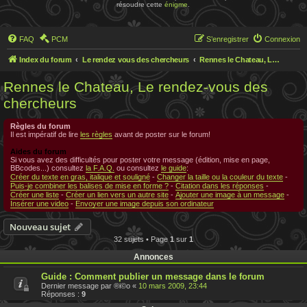
résoudre cette
énigme
.
FAQ
PCM
S’enregistrer
Connexion
Index du forum
Le rendez vous des chercheurs
Rennes le Chateau, Le rendez-vous des chercheurs
Rennes le Chateau, Le rendez-vous des
chercheurs
Règles du forum
Il est impératif de lire
les règles
avant de poster sur le forum!
Aides du forum
Si vous avez des difficultés pour poster votre message (édition, mise en page,
BBcodes...) consultez
la F.A.Q.
ou consultez
le guide
:
Créer du texte en gras, italique et souligné
-
Changer la taille ou la couleur du texte
-
Puis-je combiner les balises de mise en forme ?
-
Citation dans les réponses
-
Créer une liste
-
Créer un lien vers un autre site
-
Ajouter une image à un message
-
Insérer une video
-
Envoyer une image depuis son ordinateur
Nouveau sujet
32 sujets • Page
1
sur
1
Annonces
Guide : Comment publier un message dans le forum
Dernier message par
®i©o
«
10 mars 2009, 23:44
Réponses :
9