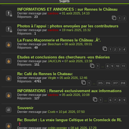
Sujets
INFORMATIONS ET ANNONCES : sur Rennes le Château
Dernier message par
cardou
«
01 août 2025, 14:10
Réponses :
23
1
2
Photos à l'appui : photos envoyées par les contributeurs
Dernier message par
cardou
«
19 mars 2025, 15:32
Réponses :
1
La Franc-Maçonnerie et Rennes le Château .Â°.
Dernier message par
Beecham
«
08 août 2026, 09:01
Réponses :
49
1
2
3
4
Etudes et conclusions des chercheurs -vos théories
Dernier message par
JAUCLIN
«
07 août 2026, 13:38
Réponses :
151
1
8
9
10
11
…
Re: Café de Rennes le Chateau:
Dernier message par
Virgile
«
05 août 2026, 12:46
Réponses :
4761
1
315
316
317
318
…
INFORMATIONS : Reservé exclusivement aux informations
Dernier message par
cardou
«
05 août 2026, 10:08
Réponses :
127
1
6
7
8
9
…
Souvenir
Dernier message par
Cseb
«
10 juil. 2026, 07:50
Re: Boudet : La vraie langue Celtique et le Cromleck de RL
C
e
Dernier message par
crétin premier
«
08 juil. 2026, 17:29