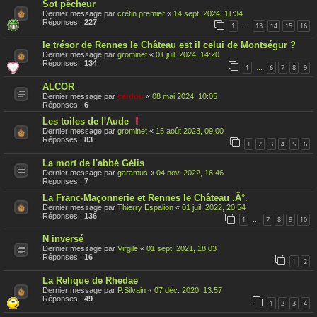
Sot pêcheur
Dernier message par
crétin premier
«
14 sept. 2024, 11:34
Réponses :
227
1
13
14
15
16
…
le trésor de Rennes le Château est il celui de Montségur ?
Dernier message par
grominet
«
01 juil. 2024, 14:20
Réponses :
134
1
6
7
8
9
…
ALCOR
Dernier message par
cardou
«
08 mai 2024, 10:05
Réponses :
6
C
Les toiles de l'Aude
e
Dernier message par
grominet
«
15 août 2023, 09:00
s
Réponses :
83
1
2
3
4
5
6
u
j
La mort de l'abbé Gélis
e
t
Dernier message par
garamus
«
04 nov. 2022, 16:46
a
Réponses :
7
é
t
La Franc-Maçonnerie et Rennes le Château .Â°.
é
Dernier message par
Thierry Espalion
«
01 juil. 2022, 20:54
r
Réponses :
136
1
7
8
9
10
…
a
p
N inversé
p
o
Dernier message par
Virgile
«
01 sept. 2021, 18:03
r
Réponses :
16
1
2
t
é
La Relique de Rhedae
Dernier message par
P.Silvain
«
07 déc. 2020, 13:57
Réponses :
49
1
2
3
4