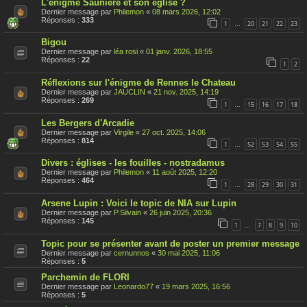
L'énigme Saunière et son église ?
Dernier message par
Philemon
«
08 mars 2026, 12:02
Réponses :
333
1
20
21
22
23
…
Bigou
Dernier message par
léa rosi
«
01 janv. 2026, 18:55
Réponses :
22
1
2
Réflexions sur l'énigme de Rennes le Chateau
Dernier message par
JAUCLIN
«
21 nov. 2025, 14:19
Réponses :
269
1
15
16
17
18
…
Les Bergers d'Arcadie
Dernier message par
Virgile
«
27 oct. 2025, 14:06
Réponses :
814
1
52
53
54
55
…
Divers : églises - les fouilles - nostradamus
Dernier message par
Philemon
«
11 août 2025, 12:20
Réponses :
464
1
28
29
30
31
…
Arsene Lupin : Voici le topic de NIA sur Lupin
Dernier message par
P.Silvain
«
26 juin 2025, 20:36
Réponses :
145
1
7
8
9
10
…
Topic pour se présenter avant de poster un premier message
Dernier message par
cernunnos
«
30 mai 2025, 11:06
Réponses :
5
Parchemin de FLORI
Dernier message par
Leonardo77
«
19 mars 2025, 16:56
Réponses :
5