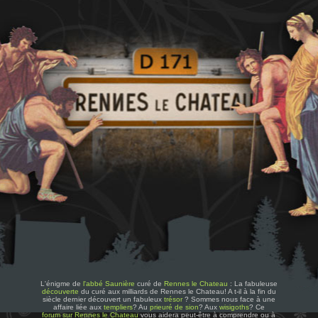
L'énigme de
l'abbé Saunière
curé de
Rennes le Chateau
: La fabuleuse
découverte
du curé aux milliards de Rennes le Chateau! A t-il à la fin du
siècle dernier découvert un fabuleux
trésor
? Sommes nous face à une
affaire liée aux
templiers
? Au
prieuré de sion
? Aux
wisigoths
? Ce
forum sur Rennes le Chateau
vous aidera peut-être à comprendre ou à