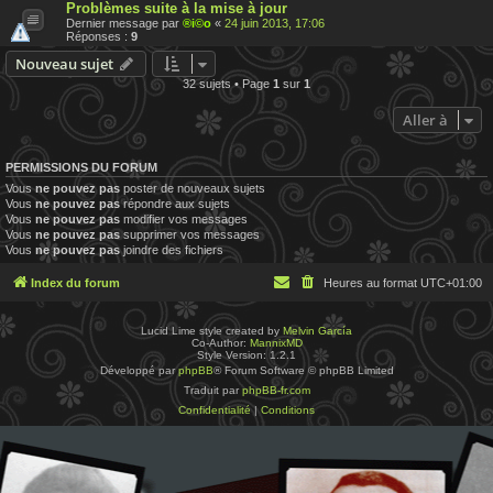
Problèmes suite à la mise à jour
Dernier message par
®i©o
«
24 juin 2013, 17:06
Réponses :
9
Nouveau sujet
32 sujets • Page
1
sur
1
Aller à
PERMISSIONS DU FORUM
Vous
ne pouvez pas
poster de nouveaux sujets
Vous
ne pouvez pas
répondre aux sujets
Vous
ne pouvez pas
modifier vos messages
Vous
ne pouvez pas
supprimer vos messages
Vous
ne pouvez pas
joindre des fichiers
Index du forum
Heures au format
UTC+01:00
Lucid Lime style created by
Melvin García
Co-Author:
MannixMD
Style Version: 1.2.1
Développé par
phpBB
® Forum Software © phpBB Limited
Traduit par
phpBB-fr.com
Confidentialité
|
Conditions