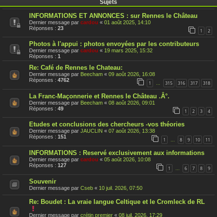
Sujets
INFORMATIONS ET ANNONCES : sur Rennes le Château
Dernier message par
cardou
«
01 août 2025, 14:10
Réponses :
23
1
2
Photos à l'appui : photos envoyées par les contributeurs
Dernier message par
cardou
«
19 mars 2025, 15:32
Réponses :
1
Re: Café de Rennes le Chateau:
Dernier message par
Beecham
«
09 août 2026, 16:08
Réponses :
4762
1
315
316
317
318
…
La Franc-Maçonnerie et Rennes le Château .Â°.
Dernier message par
Beecham
«
08 août 2026, 09:01
Réponses :
49
1
2
3
4
Etudes et conclusions des chercheurs -vos théories
Dernier message par
JAUCLIN
«
07 août 2026, 13:38
Réponses :
151
1
8
9
10
11
…
INFORMATIONS : Reservé exclusivement aux informations
Dernier message par
cardou
«
05 août 2026, 10:08
Réponses :
127
1
6
7
8
9
…
Souvenir
Dernier message par
Cseb
«
10 juil. 2026, 07:50
Re: Boudet : La vraie langue Celtique et le Cromleck de RL
C
e
Dernier message par
crétin premier
«
08 juil. 2026, 17:29