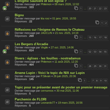
L'énigme Saunière et son église ?
Dernier message par
Philemon
«
08 mars 2026, 12:02
Réponses :
333
1
20
21
22
23
…
Bigou
Dernier message par
léa rosi
«
01 janv. 2026, 18:55
Réponses :
22
1
2
Réflexions sur l'énigme de Rennes le Chateau
Dernier message par
JAUCLIN
«
21 nov. 2025, 14:19
Réponses :
269
1
15
16
17
18
…
Les Bergers d'Arcadie
Dernier message par
Virgile
«
27 oct. 2025, 14:06
Réponses :
814
1
52
53
54
55
…
Divers : églises - les fouilles - nostradamus
Dernier message par
Philemon
«
11 août 2025, 12:20
Réponses :
464
1
28
29
30
31
…
Arsene Lupin : Voici le topic de NIA sur Lupin
Dernier message par
P.Silvain
«
26 juin 2025, 20:36
Réponses :
145
1
7
8
9
10
…
Topic pour se présenter avant de poster un premier message
Dernier message par
cernunnos
«
30 mai 2025, 11:06
Réponses :
5
Parchemin de FLORI
Dernier message par
Leonardo77
«
19 mars 2025, 16:56
Réponses :
5