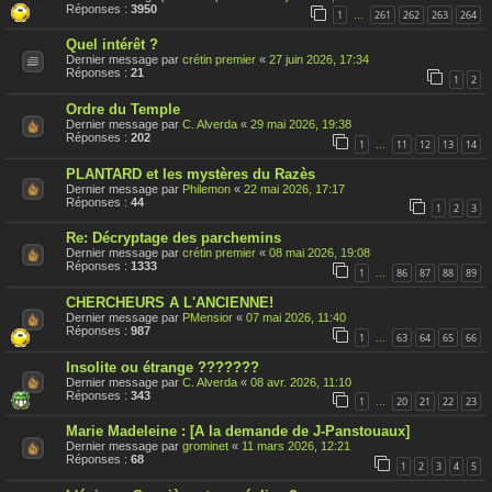
s
Réponses :
3950
1
261
262
263
264
…
u
j
Quel intérêt ?
e
t
Dernier message par
crétin premier
«
27 juin 2026, 17:34
a
Réponses :
21
1
2
é
t
Ordre du Temple
é
r
Dernier message par
C. Alverda
«
29 mai 2026, 19:38
a
Réponses :
202
1
11
12
13
14
…
p
p
PLANTARD et les mystères du Razès
o
Dernier message par
Philemon
«
22 mai 2026, 17:17
r
Réponses :
44
t
1
2
3
é
Re: Décryptage des parchemins
Dernier message par
crétin premier
«
08 mai 2026, 19:08
Réponses :
1333
1
86
87
88
89
…
CHERCHEURS A L'ANCIENNE!
Dernier message par
PMensior
«
07 mai 2026, 11:40
Réponses :
987
1
63
64
65
66
…
Insolite ou étrange ???????
Dernier message par
C. Alverda
«
08 avr. 2026, 11:10
Réponses :
343
1
20
21
22
23
…
Marie Madeleine : [A la demande de J-Panstouaux]
Dernier message par
grominet
«
11 mars 2026, 12:21
Réponses :
68
1
2
3
4
5