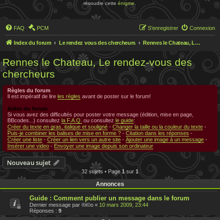
résoudre cette
énigme
.
FAQ
PCM
S’enregistrer
Connexion
Index du forum
Le rendez vous des chercheurs
Rennes le Chateau, Le rendez-vous des chercheurs
Rennes le Chateau, Le rendez-vous des
chercheurs
Règles du forum
Il est impératif de lire
les règles
avant de poster sur le forum!
Aides du forum
Si vous avez des difficultés pour poster votre message (édition, mise en page,
BBcodes...) consultez
la F.A.Q.
ou consultez
le guide
:
Créer du texte en gras, italique et souligné
-
Changer la taille ou la couleur du texte
-
Puis-je combiner les balises de mise en forme ?
-
Citation dans les réponses
-
Créer une liste
-
Créer un lien vers un autre site
-
Ajouter une image à un message
-
Insérer une video
-
Envoyer une image depuis son ordinateur
Nouveau sujet
32 sujets • Page
1
sur
1
Annonces
Guide : Comment publier un message dans le forum
Dernier message par
®i©o
«
10 mars 2009, 23:44
Réponses :
9