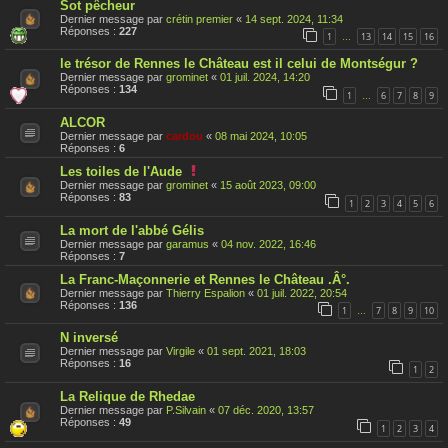
Sot pêcheur
Dernier message par
crétin premier
«
14 sept. 2024, 11:34
Réponses :
227
1
13
14
15
16
…
le trésor de Rennes le Château est il celui de Montségur ?
Dernier message par
grominet
«
01 juil. 2024, 14:20
Réponses :
134
1
6
7
8
9
…
ALCOR
Dernier message par
cardou
«
08 mai 2024, 10:05
Réponses :
6
C
Les toiles de l'Aude
e
Dernier message par
grominet
«
15 août 2023, 09:00
s
Réponses :
83
1
2
3
4
5
6
u
j
La mort de l'abbé Gélis
e
t
Dernier message par
garamus
«
04 nov. 2022, 16:46
a
Réponses :
7
é
t
La Franc-Maçonnerie et Rennes le Château .Â°.
é
Dernier message par
Thierry Espalion
«
01 juil. 2022, 20:54
r
Réponses :
136
1
7
8
9
10
…
a
p
N inversé
p
o
Dernier message par
Virgile
«
01 sept. 2021, 18:03
r
Réponses :
16
1
2
t
é
La Relique de Rhedae
Dernier message par
P.Silvain
«
07 déc. 2020, 13:57
Réponses :
49
1
2
3
4