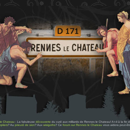
le Chateau
: La fabuleuse
découverte
du curé aux milliards de Rennes le Chateau! A t-il à la fin
pliers
? Au
prieuré de sion
? Aux
wisigoths
? Ce
forum sur Rennes le Chateau
vous aidera peut-êt