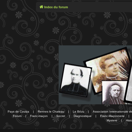
Index du forum
Pays de Couiza
|
Rennes le Chateau
|
Le Bézu
|
Association Internationale 
Forum
|
Franc-maçon
|
Secret
|
Diagnostique
|
Franc-Maçonnerie
|
Mystere
|
Histo