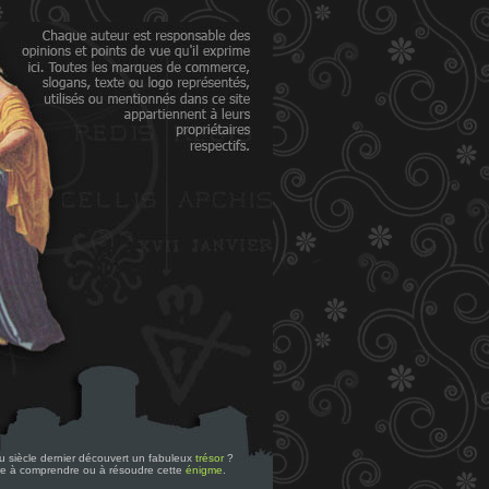
 du siècle dernier découvert un fabuleux
trésor
?
re à comprendre ou à résoudre cette
énigme
.