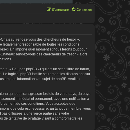
S’enregistrer
Connexion
e-Chateau: rendez-vous des chercheurs de trésor »,
re légalement responsable de toutes les conditions
les-ci à n’importe quel moment et nous ferons tout pour
le-Chateau: rendez-vous des chercheurs de trésor » alors
cations.
d », « Équipes phpBB ») qui est un script libre de forum,
m
. Le logiciel phpBB facilite seulement les discussions sur
s amples informations au sujet de phpBB, veuillez
tenu qui peut transgresser les lois de votre pays, du pays
nissement immédiat et permanent, avec une notification à
enforcement de ces conditions. Vous acceptez que
stimons que cela est nécessaire. En tant que membre, vous
pas diffusées à une tierce partie sans votre
 de tentative de piratage visant à compromettre les