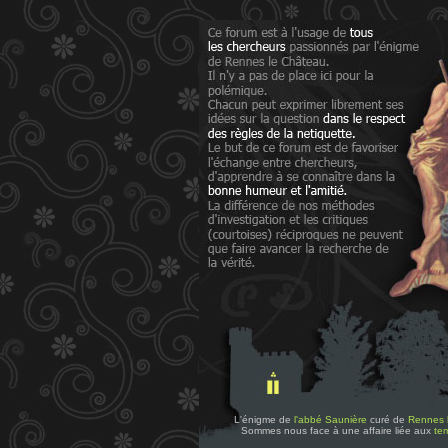
L'énigme de
l'abbé Saunière
curé de
Rennes 
Sommes nous face à une affaire liée aux
tem