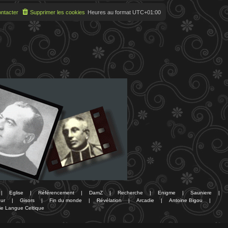
ntacter
Supprimer les cookies
Heures au format
UTC+01:00
|
Eglise
|
Référencement
|
DamZ
|
Recherche
|
Enigme
|
Sauniere
|
ur
|
Gisors
|
Fin du monde
|
Révélation
|
Arcadie
|
Antoine Bigou
|
ie Langue Celtique