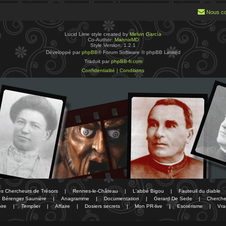
Nous co
Lucid Lime style created by
Melvin García
Co-Author:
MannixMD
Style Version: 1.2.1
Développé par
phpBB
® Forum Software © phpBB Limited
Traduit par
phpBB-fr.com
Confidentialité
|
Conditions
des Chercheurs de Trésors
|
Rennes-le-Château
|
L'abbé Bigou
|
Fauteuil du diable
Bérenger Saunière
|
Anagramme
|
Documentation
|
Gerard De Sede
|
Cherche
ire
|
Templier
|
Affaire
|
Dosiers secrets
|
Mon PR-live
|
Esotérisme
|
Vra