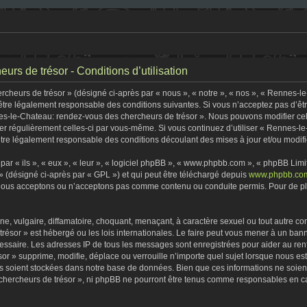
rs de trésor - Conditions d’utilisation
heurs de trésor » (désigné ci-après par « nous », « notre », « nos », « Rennes-l
être légalement responsable des conditions suivantes. Si vous n’acceptez pas d’êt
nes-le-Chateau: rendez-vous des chercheurs de trésor ». Nous pouvons modifier cel
fier régulièrement celles-ci par vous-même. Si vous continuez d’utiliser « Rennes-
tre légalement responsable des conditions découlant des mises à jour et/ou modifi
r « ils », « eux », « leur », « logiciel phpBB », « www.phpbb.com », « phpBB Limite
» (désigné ci-après par « GPL ») et qui peut être téléchargé depuis
www.phpbb.co
 nous acceptons ou n’acceptons pas comme contenu ou conduite permis. Pour de plu
, vulgaire, diffamatoire, choquant, menaçant, à caractère sexuel ou tout autre con
ésor » est hébergé ou les lois internationales. Le faire peut vous mener à un ban
écessaire. Les adresses IP de tous les messages sont enregistrées pour aider au r
r » supprime, modifie, déplace ou verrouille n’importe quel sujet lorsque nous e
s soient stockées dans notre base de données. Bien que ces informations ne soient 
ercheurs de trésor », ni phpBB ne pourront être tenus comme responsables en cas