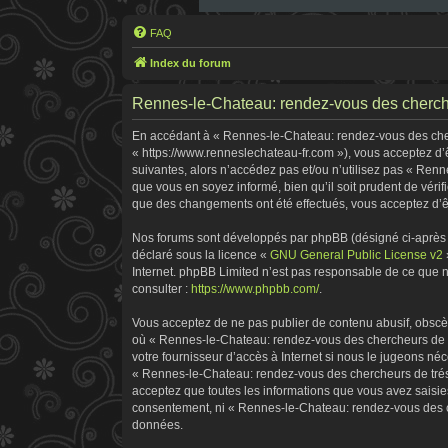
FAQ
Index du forum
Rennes-le-Chateau: rendez-vous des chercheu
En accédant à « Rennes-le-Chateau: rendez-vous des cherc
« https://www.renneslechateau-fr.com »), vous acceptez d’
suivantes, alors n’accédez pas et/ou n’utilisez pas « Ren
que vous en soyez informé, bien qu’il soit prudent de véri
que des changements ont été effectués, vous acceptez d’ê
Nos forums sont développés par phpBB (désigné ci-après pa
déclaré sous la licence «
GNU General Public License v2
Internet. phpBB Limited n’est pas responsable de ce que
consulter :
https://www.phpbb.com/
.
Vous acceptez de ne pas publier de contenu abusif, obscène
où « Rennes-le-Chateau: rendez-vous des chercheurs de tr
votre fournisseur d’accès à Internet si nous le jugeons n
« Rennes-le-Chateau: rendez-vous des chercheurs de tréso
acceptez que toutes les informations que vous avez saisie
consentement, ni « Rennes-le-Chateau: rendez-vous des ch
données.