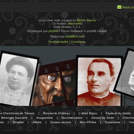
Nous co
Lucid Lime style created by
Melvin García
Co-Author:
MannixMD
Style Version: 1.2.1
Développé par
phpBB
® Forum Software © phpBB Limited
Traduit par
phpBB-fr.com
Confidentialité
|
Conditions
des Chercheurs de Trésors
|
Rennes-le-Château
|
L'abbé Bigou
|
Fauteuil du diable
Bérenger Saunière
|
Anagramme
|
Documentation
|
Gerard De Sede
|
Cherche
ire
|
Templier
|
Affaire
|
Dosiers secrets
|
Mon PR-live
|
Esotérisme
|
Vra