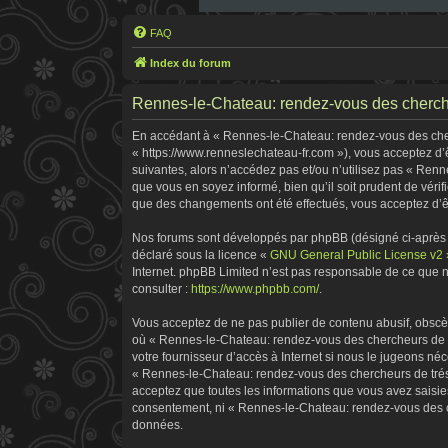
FAQ
Index du forum
Rennes-le-Chateau: rendez-vous des chercheu
En accédant à « Rennes-le-Chateau: rendez-vous des cherc
« https://www.renneslechateau-fr.com »), vous acceptez d’
suivantes, alors n’accédez pas et/ou n’utilisez pas « Ren
que vous en soyez informé, bien qu’il soit prudent de véri
que des changements ont été effectués, vous acceptez d’ê
Nos forums sont développés par phpBB (désigné ci-après pa
déclaré sous la licence «
GNU General Public License v2
Internet. phpBB Limited n’est pas responsable de ce que
consulter :
https://www.phpbb.com/
.
Vous acceptez de ne pas publier de contenu abusif, obscène
où « Rennes-le-Chateau: rendez-vous des chercheurs de tr
votre fournisseur d’accès à Internet si nous le jugeons n
« Rennes-le-Chateau: rendez-vous des chercheurs de tréso
acceptez que toutes les informations que vous avez saisie
consentement, ni « Rennes-le-Chateau: rendez-vous des ch
données.