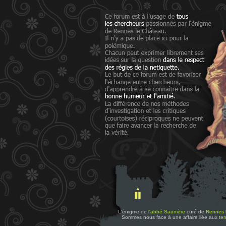
L'énigme de
l'abbé Saunière
curé de
Rennes 
Sommes nous face à une affaire liée aux
tem