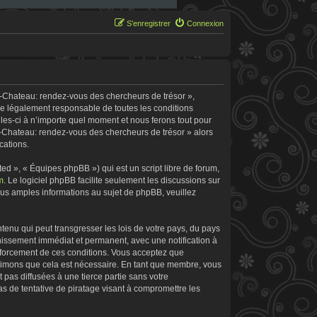
S’enregistrer
Connexion
e-Chateau: rendez-vous des chercheurs de trésor »,
re légalement responsable de toutes les conditions
les-ci à n’importe quel moment et nous ferons tout pour
le-Chateau: rendez-vous des chercheurs de trésor » alors
cations.
d », « Équipes phpBB ») qui est un script libre de forum,
m
. Le logiciel phpBB facilite seulement les discussions sur
s amples informations au sujet de phpBB, veuillez
tenu qui peut transgresser les lois de votre pays, du pays
nissement immédiat et permanent, avec une notification à
enforcement de ces conditions. Vous acceptez que
stimons que cela est nécessaire. En tant que membre, vous
pas diffusées à une tierce partie sans votre
 de tentative de piratage visant à compromettre les