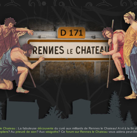
le Chateau
: La fabuleuse
découverte
du curé aux milliards de Rennes le Chateau! A t-il à la fin
pliers
? Au
prieuré de sion
? Aux
wisigoths
? Ce
forum sur Rennes le Chateau
vous aidera peut-êt