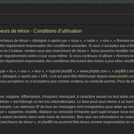
rs de trésor - Conditions d’utilisation
heurs de trésor » (désigné ci-après par « nous », « notre », « nos », « Rennes-l
être légalement responsable des conditions suivantes. Si vous n’acceptez pas d’êt
nes-le-Chateau: rendez-vous des chercheurs de trésor ». Nous pouvons modifier cel
fier régulièrement celles-ci par vous-même. Si vous continuez d’utiliser « Rennes-
tre légalement responsable des conditions découlant des mises à jour et/ou modifi
r « ils », « eux », « leur », « logiciel phpBB », « www.phpbb.com », « phpBB Limite
» (désigné ci-après par « GPL ») et qui peut être téléchargé depuis
www.phpbb.co
 nous acceptons ou n’acceptons pas comme contenu ou conduite permis. Pour de plu
, vulgaire, diffamatoire, choquant, menaçant, à caractère sexuel ou tout autre con
ésor » est hébergé ou les lois internationales. Le faire peut vous mener à un ban
écessaire. Les adresses IP de tous les messages sont enregistrées pour aider au r
r » supprime, modifie, déplace ou verrouille n’importe quel sujet lorsque nous e
s soient stockées dans notre base de données. Bien que ces informations ne soient 
ercheurs de trésor », ni phpBB ne pourront être tenus comme responsables en cas