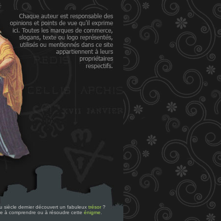
 du siècle dernier découvert un fabuleux
trésor
?
re à comprendre ou à résoudre cette
énigme
.