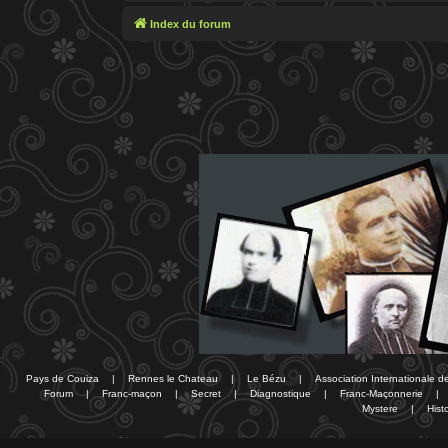
Index du forum
Pays de Couiza
|
Rennes le Chateau
|
Le Bézu
|
Association Internationale 
Forum
|
Franc-maçon
|
Secret
|
Diagnostique
|
Franc-Maçonnerie
|
Mystere
|
Histo