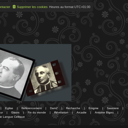
ntacter
Supprimer les cookies
Heures au format
UTC+01:00
|
Eglise
|
Référencement
|
DamZ
|
Recherche
|
Enigme
|
Sauniere
|
ur
|
Gisors
|
Fin du monde
|
Révélation
|
Arcadie
|
Antoine Bigou
|
ie Langue Celtique