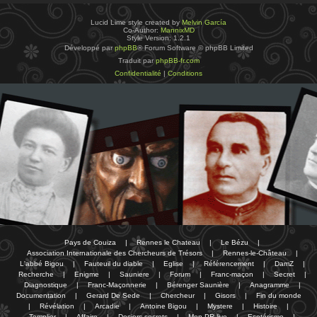
Lucid Lime style created by
Melvin García
Co-Author:
MannixMD
Style Version: 1.2.1
Développé par
phpBB
® Forum Software © phpBB Limited
Traduit par
phpBB-fr.com
Confidentialité
|
Conditions
Pays de Couiza
|
Rennes le Chateau
|
Le Bézu
|
Association Internationale des Chercheurs de Trésors
|
Rennes-le-Château
|
L'abbé Bigou
|
Fauteuil du diable
|
Eglise
|
Référencement
|
DamZ
|
Recherche
|
Enigme
|
Sauniere
|
Forum
|
Franc-maçon
|
Secret
|
Diagnostique
|
Franc-Maçonnerie
|
Bérenger Saunière
|
Anagramme
|
Documentation
|
Gerard De Sede
|
Chercheur
|
Gisors
|
Fin du monde
|
Révélation
|
Arcadie
|
Antoine Bigou
|
Mystere
|
Histoire
|
Templier
|
Affaire
|
Dosiers secrets
|
Mon PR-live
|
Esotérisme
|