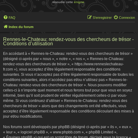
résoudre cette
énigme
.
FAQ
S’enregistrer
Connexion
Index du forum
Rennes-le-Chateau: rendez-vous des chercheurs de trésor -
Conditions d’utilisation
En accédant à « Rennes-le-Chateau: rendez-vous des chercheurs de trésor »
(désigné ci-après par « nous », « notre », « nos », « Rennes-le-Chateau:
rendez-vous des chercheurs de trésor », « https://www.renneslechateau-
fr.com »), vous acceptez d’être légalement responsable des conditions
suivantes. Si vous n’acceptez pas d’être légalement responsable de toutes les
conditions suivantes, alors n’accédez pas et/ou n’utilisez pas « Rennes-le-
Chateau: rendez-vous des chercheurs de trésor ». Nous pouvons modifier
celles-ci à n’importe quel moment et nous ferons tout pour que vous en soyez
informé, bien qu’il soit prudent de vérifier régulièrement celles-ci par vous-
même. Si vous continuez d’utiliser « Rennes-le-Chateau: rendez-vous des
chercheurs de trésor » alors que des changements ont été effectués, vous
acceptez d’être légalement responsable des conditions découlant des mises à
jour et/ou modifications.
Nos forums sont développés par phpBB (désigné ci-après par « ils », « eux »,
« leur », « logiciel phpBB », « www.phpbb.com », « phpBB Limited »,
« Équipes phpBB ») qui est un script libre de forum, déclaré sous la licence «