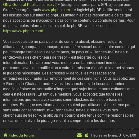
GNU General Public License v2
» (désigné ci-après par « GPL ») et qui peut
être téléchargé depuis
www.phpbb.com
. Le logiciel phpBB facilite seulement
les discussions sur Internet. phpBB Limited n’est pas responsable de ce que
nous acceptons ou n’acceptons pas comme contenu ou conduite permis. Pour
de plus amples informations au sujet de phpBB, veuillez consulter :
https://www.phpbb.com/
.
Vous acceptez de ne pas publier de contenu abusif, obscène, vulgaire,
diffamatoire, choquant, menaçant, à caractère sexuel ou tout autre contenu qui
peut transgresser les lois de votre pays, du pays où « Rennes-le-Chateau:
rendez-vous des chercheurs de trésor » est hébergé ou les lois
internationales. Le faire peut vous mener à un bannissement immédiat et
permanent, avec une notification à votre fournisseur d’accès à Internet si nous
le jugeons nécessaire. Les adresses IP de tous les messages sont
enregistrées pour aider au renforcement de ces conditions. Vous acceptez que
« Rennes-le-Chateau: rendez-vous des chercheurs de trésor » supprime,
modifie, déplace ou verrouille n’importe quel sujet lorsque nous estimons que
cela est nécessaire. En tant que membre, vous acceptez que toutes les
informations que vous avez saisies soient stockées dans notre base de
données. Bien que ces informations ne soient pas diffusées à une tierce partie
sans votre consentement, ni « Rennes-le-Chateau: rendez-vous des
chercheurs de trésor », ni phpBB ne pourront être tenus comme responsables
en cas de tentative de piratage visant à compromettre les données.
Index du forum
Heures au format
UTC+01:00