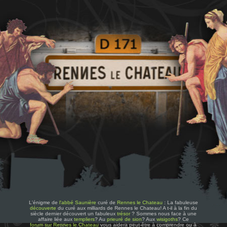
L'énigme de
l'abbé Saunière
curé de
Rennes le Chateau
: La fabuleuse
découverte
du curé aux milliards de Rennes le Chateau! A t-il à la fin du
siècle dernier découvert un fabuleux
trésor
? Sommes nous face à une
affaire liée aux
templiers
? Au
prieuré de sion
? Aux
wisigoths
? Ce
forum sur Rennes le Chateau
vous aidera peut-être à comprendre ou à