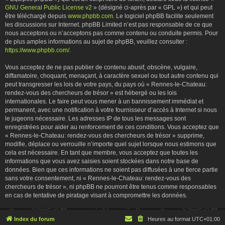
GNU General Public License v2
» (désigné ci-après par « GPL ») et qui peut
être téléchargé depuis
www.phpbb.com
. Le logiciel phpBB facilite seulement
les discussions sur Internet. phpBB Limited n’est pas responsable de ce que
nous acceptons ou n’acceptons pas comme contenu ou conduite permis. Pour
de plus amples informations au sujet de phpBB, veuillez consulter :
https://www.phpbb.com/
.
Vous acceptez de ne pas publier de contenu abusif, obscène, vulgaire,
diffamatoire, choquant, menaçant, à caractère sexuel ou tout autre contenu qui
peut transgresser les lois de votre pays, du pays où « Rennes-le-Chateau:
rendez-vous des chercheurs de trésor » est hébergé ou les lois
internationales. Le faire peut vous mener à un bannissement immédiat et
permanent, avec une notification à votre fournisseur d’accès à Internet si nous
le jugeons nécessaire. Les adresses IP de tous les messages sont
enregistrées pour aider au renforcement de ces conditions. Vous acceptez que
« Rennes-le-Chateau: rendez-vous des chercheurs de trésor » supprime,
modifie, déplace ou verrouille n’importe quel sujet lorsque nous estimons que
cela est nécessaire. En tant que membre, vous acceptez que toutes les
informations que vous avez saisies soient stockées dans notre base de
données. Bien que ces informations ne soient pas diffusées à une tierce partie
sans votre consentement, ni « Rennes-le-Chateau: rendez-vous des
chercheurs de trésor », ni phpBB ne pourront être tenus comme responsables
en cas de tentative de piratage visant à compromettre les données.
Index du forum
Heures au format
UTC+01:00