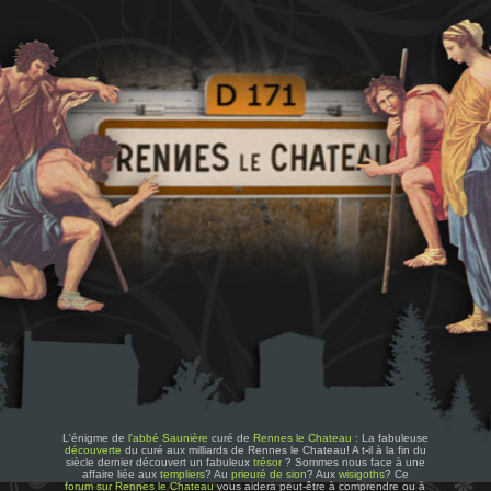
L'énigme de
l'abbé Saunière
curé de
Rennes le Chateau
: La fabuleuse
découverte
du curé aux milliards de Rennes le Chateau! A t-il à la fin du
siècle dernier découvert un fabuleux
trésor
? Sommes nous face à une
affaire liée aux
templiers
? Au
prieuré de sion
? Aux
wisigoths
? Ce
forum sur Rennes le Chateau
vous aidera peut-être à comprendre ou à