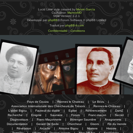
Lucid Lime style created by
Melvin García
Co-Author:
MannixMD
Style Version: 1.2.1
Développé par
phpBB
® Forum Software © phpBB Limited
Traduit par
phpBB-fr.com
Confidentialité
|
Conditions
Pays de Couiza
|
Rennes le Chateau
|
Le Bézu
|
Association Internationale des Chercheurs de Trésors
|
Rennes-le-Château
|
L'abbé Bigou
|
Fauteuil du diable
|
Eglise
|
Référencement
|
DamZ
|
Recherche
|
Enigme
|
Sauniere
|
Forum
|
Franc-maçon
|
Secret
|
Diagnostique
|
Franc-Maçonnerie
|
Bérenger Saunière
|
Anagramme
|
Documentation
|
Gerard De Sede
|
Chercheur
|
Gisors
|
Fin du monde
|
Révélation
|
Arcadie
|
Antoine Bigou
|
Mystere
|
Histoire
|
Templier
|
Affaire
|
Dosiers secrets
|
Mon PR-live
|
Esotérisme
|