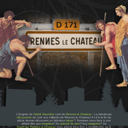
L'énigme de
l'abbé Saunière
curé de
Rennes le Chateau
: La fabuleuse
découverte
du curé aux milliards de Rennes le Chateau! A t-il à la fin du
siècle dernier découvert un fabuleux
trésor
? Sommes nous face à une
affaire liée aux
templiers
? Au
prieuré de sion
? Aux
wisigoths
? Ce
forum sur Rennes le Chateau
vous aidera peut-être à comprendre ou à