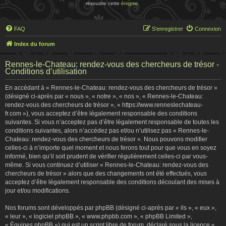
résoudre cette
énigme
.
FAQ
S’enregistrer
Connexion
Index du forum
Rennes-le-Chateau: rendez-vous des chercheurs de trésor -
Conditions d’utilisation
En accédant à « Rennes-le-Chateau: rendez-vous des chercheurs de trésor »
(désigné ci-après par « nous », « notre », « nos », « Rennes-le-Chateau:
rendez-vous des chercheurs de trésor », « https://www.renneslechateau-
fr.com »), vous acceptez d’être légalement responsable des conditions
suivantes. Si vous n’acceptez pas d’être légalement responsable de toutes les
conditions suivantes, alors n’accédez pas et/ou n’utilisez pas « Rennes-le-
Chateau: rendez-vous des chercheurs de trésor ». Nous pouvons modifier
celles-ci à n’importe quel moment et nous ferons tout pour que vous en soyez
informé, bien qu’il soit prudent de vérifier régulièrement celles-ci par vous-
même. Si vous continuez d’utiliser « Rennes-le-Chateau: rendez-vous des
chercheurs de trésor » alors que des changements ont été effectués, vous
acceptez d’être légalement responsable des conditions découlant des mises à
jour et/ou modifications.
Nos forums sont développés par phpBB (désigné ci-après par « ils », « eux »,
« leur », « logiciel phpBB », « www.phpbb.com », « phpBB Limited »,
« Équipes phpBB ») qui est un script libre de forum, déclaré sous la licence «