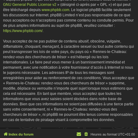
GNU General Public License v2
» (désigné ci-après par « GPL ») et qui peut
être téléchargé depuis
www.phpbb.com
. Le logiciel phpBB facilite seulement
les discussions sur Internet. phpBB Limited n’est pas responsable de ce que
nous acceptons ou n’acceptons pas comme contenu ou conduite permis. Pour
de plus amples informations au sujet de phpBB, veuillez consulter :
https://www.phpbb.com/
.
Vous acceptez de ne pas publier de contenu abusif, obscène, vulgaire,
diffamatoire, choquant, menaçant, à caractère sexuel ou tout autre contenu qui
peut transgresser les lois de votre pays, du pays où « Rennes-le-Chateau:
rendez-vous des chercheurs de trésor » est hébergé ou les lois
internationales. Le faire peut vous mener à un bannissement immédiat et
permanent, avec une notification à votre fournisseur d’accès à Internet si nous
le jugeons nécessaire. Les adresses IP de tous les messages sont
enregistrées pour aider au renforcement de ces conditions. Vous acceptez que
« Rennes-le-Chateau: rendez-vous des chercheurs de trésor » supprime,
modifie, déplace ou verrouille n’importe quel sujet lorsque nous estimons que
cela est nécessaire. En tant que membre, vous acceptez que toutes les
informations que vous avez saisies soient stockées dans notre base de
données. Bien que ces informations ne soient pas diffusées à une tierce partie
sans votre consentement, ni « Rennes-le-Chateau: rendez-vous des
chercheurs de trésor », ni phpBB ne pourront être tenus comme responsables
en cas de tentative de piratage visant à compromettre les données.
Index du forum
Heures au format
UTC+01:00