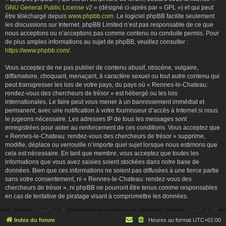
GNU General Public License v2
» (désigné ci-après par « GPL ») et qui peut
être téléchargé depuis
www.phpbb.com
. Le logiciel phpBB facilite seulement
les discussions sur Internet. phpBB Limited n’est pas responsable de ce que
nous acceptons ou n’acceptons pas comme contenu ou conduite permis. Pour
de plus amples informations au sujet de phpBB, veuillez consulter :
https://www.phpbb.com/
.
Vous acceptez de ne pas publier de contenu abusif, obscène, vulgaire,
diffamatoire, choquant, menaçant, à caractère sexuel ou tout autre contenu qui
peut transgresser les lois de votre pays, du pays où « Rennes-le-Chateau:
rendez-vous des chercheurs de trésor » est hébergé ou les lois
internationales. Le faire peut vous mener à un bannissement immédiat et
permanent, avec une notification à votre fournisseur d’accès à Internet si nous
le jugeons nécessaire. Les adresses IP de tous les messages sont
enregistrées pour aider au renforcement de ces conditions. Vous acceptez que
« Rennes-le-Chateau: rendez-vous des chercheurs de trésor » supprime,
modifie, déplace ou verrouille n’importe quel sujet lorsque nous estimons que
cela est nécessaire. En tant que membre, vous acceptez que toutes les
informations que vous avez saisies soient stockées dans notre base de
données. Bien que ces informations ne soient pas diffusées à une tierce partie
sans votre consentement, ni « Rennes-le-Chateau: rendez-vous des
chercheurs de trésor », ni phpBB ne pourront être tenus comme responsables
en cas de tentative de piratage visant à compromettre les données.
Index du forum
Heures au format
UTC+01:00