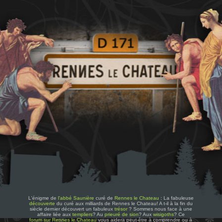
L'énigme de
l'abbé Saunière
curé de
Rennes le Chateau
: La fabuleuse
découverte
du curé aux milliards de Rennes le Chateau! A t-il à la fin du
siècle dernier découvert un fabuleux
trésor
? Sommes nous face à une
affaire liée aux
templiers
? Au
prieuré de sion
? Aux
wisigoths
? Ce
forum sur Rennes le Chateau
vous aidera peut-être à comprendre ou à