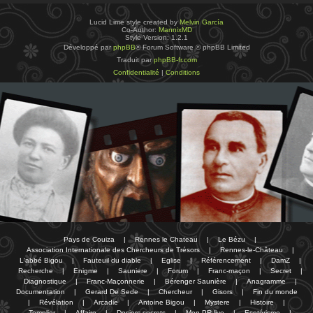
Lucid Lime style created by
Melvin García
Co-Author:
MannixMD
Style Version: 1.2.1
Développé par
phpBB
® Forum Software © phpBB Limited
Traduit par
phpBB-fr.com
Confidentialité
|
Conditions
Pays de Couiza
|
Rennes le Chateau
|
Le Bézu
|
Association Internationale des Chercheurs de Trésors
|
Rennes-le-Château
|
L'abbé Bigou
|
Fauteuil du diable
|
Eglise
|
Référencement
|
DamZ
|
Recherche
|
Enigme
|
Sauniere
|
Forum
|
Franc-maçon
|
Secret
|
Diagnostique
|
Franc-Maçonnerie
|
Bérenger Saunière
|
Anagramme
|
Documentation
|
Gerard De Sede
|
Chercheur
|
Gisors
|
Fin du monde
|
Révélation
|
Arcadie
|
Antoine Bigou
|
Mystere
|
Histoire
|
Templier
|
Affaire
|
Dosiers secrets
|
Mon PR-live
|
Esotérisme
|