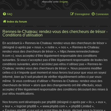
résoudre cette
énigme
.
FAQ
S’enregistrer
Connexion
Index du forum
Rennes-le-Chateau: rendez-vous des chercheurs de trésor -
Conditions d’utilisation
En accédant à « Rennes-le-Chateau: rendez-vous des chercheurs de trésor »
(désigné ci-après par « nous », « notre », « nos », « Rennes-le-Chateau:
rendez-vous des chercheurs de trésor », « https://www.renneslechateau-
fr.com »), vous acceptez d’être légalement responsable des conditions
suivantes. Si vous n’acceptez pas d’être légalement responsable de toutes les
conditions suivantes, alors n’accédez pas et/ou n’utilisez pas « Rennes-le-
Chateau: rendez-vous des chercheurs de trésor ». Nous pouvons modifier
celles-ci à n’importe quel moment et nous ferons tout pour que vous en soyez
informé, bien qu’il soit prudent de vérifier régulièrement celles-ci par vous-
même. Si vous continuez d’utiliser « Rennes-le-Chateau: rendez-vous des
chercheurs de trésor » alors que des changements ont été effectués, vous
acceptez d’être légalement responsable des conditions découlant des mises à
jour et/ou modifications.
Nos forums sont développés par phpBB (désigné ci-après par « ils », « eux »,
« leur », « logiciel phpBB », « www.phpbb.com », « phpBB Limited »,
« Équipes phpBB ») qui est un script libre de forum, déclaré sous la licence «