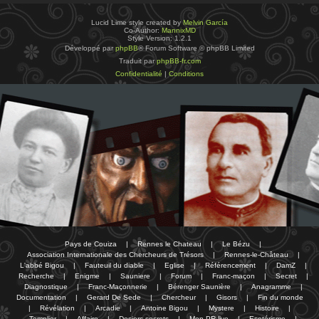
Lucid Lime style created by
Melvin García
Co-Author:
MannixMD
Style Version: 1.2.1
Développé par
phpBB
® Forum Software © phpBB Limited
Traduit par
phpBB-fr.com
Confidentialité
|
Conditions
Pays de Couiza
|
Rennes le Chateau
|
Le Bézu
|
Association Internationale des Chercheurs de Trésors
|
Rennes-le-Château
|
L'abbé Bigou
|
Fauteuil du diable
|
Eglise
|
Référencement
|
DamZ
|
Recherche
|
Enigme
|
Sauniere
|
Forum
|
Franc-maçon
|
Secret
|
Diagnostique
|
Franc-Maçonnerie
|
Bérenger Saunière
|
Anagramme
|
Documentation
|
Gerard De Sede
|
Chercheur
|
Gisors
|
Fin du monde
|
Révélation
|
Arcadie
|
Antoine Bigou
|
Mystere
|
Histoire
|
Templier
|
Affaire
|
Dosiers secrets
|
Mon PR-live
|
Esotérisme
|