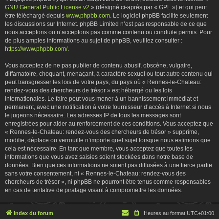
GNU General Public License v2
» (désigné ci-après par « GPL ») et qui peut
être téléchargé depuis
www.phpbb.com
. Le logiciel phpBB facilite seulement
les discussions sur Internet. phpBB Limited n’est pas responsable de ce que
nous acceptons ou n’acceptons pas comme contenu ou conduite permis. Pour
de plus amples informations au sujet de phpBB, veuillez consulter :
https://www.phpbb.com/
.
Vous acceptez de ne pas publier de contenu abusif, obscène, vulgaire,
diffamatoire, choquant, menaçant, à caractère sexuel ou tout autre contenu qui
peut transgresser les lois de votre pays, du pays où « Rennes-le-Chateau:
rendez-vous des chercheurs de trésor » est hébergé ou les lois
internationales. Le faire peut vous mener à un bannissement immédiat et
permanent, avec une notification à votre fournisseur d’accès à Internet si nous
le jugeons nécessaire. Les adresses IP de tous les messages sont
enregistrées pour aider au renforcement de ces conditions. Vous acceptez que
« Rennes-le-Chateau: rendez-vous des chercheurs de trésor » supprime,
modifie, déplace ou verrouille n’importe quel sujet lorsque nous estimons que
cela est nécessaire. En tant que membre, vous acceptez que toutes les
informations que vous avez saisies soient stockées dans notre base de
données. Bien que ces informations ne soient pas diffusées à une tierce partie
sans votre consentement, ni « Rennes-le-Chateau: rendez-vous des
chercheurs de trésor », ni phpBB ne pourront être tenus comme responsables
en cas de tentative de piratage visant à compromettre les données.
Index du forum
Heures au format
UTC+01:00