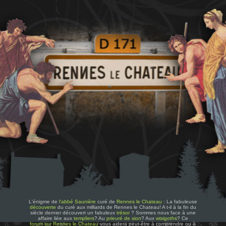
L'énigme de
l'abbé Saunière
curé de
Rennes le Chateau
: La fabuleuse
découverte
du curé aux milliards de Rennes le Chateau! A t-il à la fin du
siècle dernier découvert un fabuleux
trésor
? Sommes nous face à une
affaire liée aux
templiers
? Au
prieuré de sion
? Aux
wisigoths
? Ce
forum sur Rennes le Chateau
vous aidera peut-être à comprendre ou à