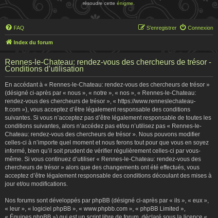
résoudre cette
énigme
.
FAQ
S’enregistrer
Connexion
Index du forum
Rennes-le-Chateau: rendez-vous des chercheurs de trésor -
Conditions d’utilisation
En accédant à « Rennes-le-Chateau: rendez-vous des chercheurs de trésor »
(désigné ci-après par « nous », « notre », « nos », « Rennes-le-Chateau:
rendez-vous des chercheurs de trésor », « https://www.renneslechateau-
fr.com »), vous acceptez d’être légalement responsable des conditions
suivantes. Si vous n’acceptez pas d’être légalement responsable de toutes les
conditions suivantes, alors n’accédez pas et/ou n’utilisez pas « Rennes-le-
Chateau: rendez-vous des chercheurs de trésor ». Nous pouvons modifier
celles-ci à n’importe quel moment et nous ferons tout pour que vous en soyez
informé, bien qu’il soit prudent de vérifier régulièrement celles-ci par vous-
même. Si vous continuez d’utiliser « Rennes-le-Chateau: rendez-vous des
chercheurs de trésor » alors que des changements ont été effectués, vous
acceptez d’être légalement responsable des conditions découlant des mises à
jour et/ou modifications.
Nos forums sont développés par phpBB (désigné ci-après par « ils », « eux »,
« leur », « logiciel phpBB », « www.phpbb.com », « phpBB Limited »,
« Équipes phpBB ») qui est un script libre de forum, déclaré sous la licence «