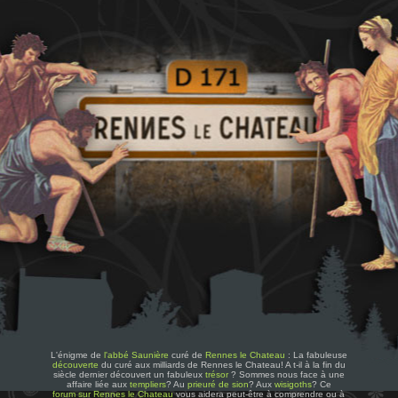
L'énigme de
l'abbé Saunière
curé de
Rennes le Chateau
: La fabuleuse
découverte
du curé aux milliards de Rennes le Chateau! A t-il à la fin du
siècle dernier découvert un fabuleux
trésor
? Sommes nous face à une
affaire liée aux
templiers
? Au
prieuré de sion
? Aux
wisigoths
? Ce
forum sur Rennes le Chateau
vous aidera peut-être à comprendre ou à