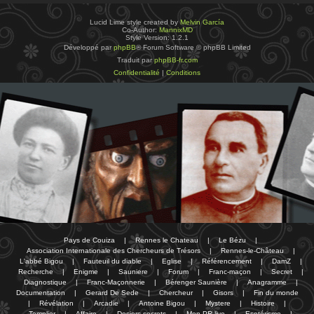
Lucid Lime style created by
Melvin García
Co-Author:
MannixMD
Style Version: 1.2.1
Développé par
phpBB
® Forum Software © phpBB Limited
Traduit par
phpBB-fr.com
Confidentialité
|
Conditions
Pays de Couiza
|
Rennes le Chateau
|
Le Bézu
|
Association Internationale des Chercheurs de Trésors
|
Rennes-le-Château
|
L'abbé Bigou
|
Fauteuil du diable
|
Eglise
|
Référencement
|
DamZ
|
Recherche
|
Enigme
|
Sauniere
|
Forum
|
Franc-maçon
|
Secret
|
Diagnostique
|
Franc-Maçonnerie
|
Bérenger Saunière
|
Anagramme
|
Documentation
|
Gerard De Sede
|
Chercheur
|
Gisors
|
Fin du monde
|
Révélation
|
Arcadie
|
Antoine Bigou
|
Mystere
|
Histoire
|
Templier
|
Affaire
|
Dosiers secrets
|
Mon PR-live
|
Esotérisme
|