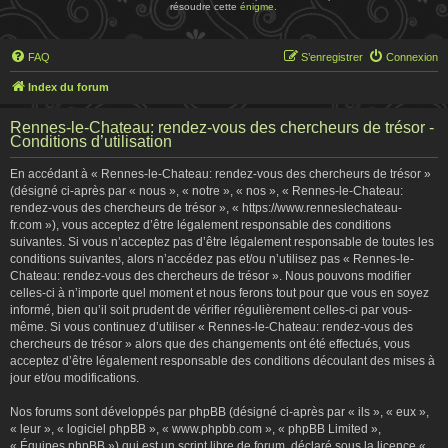
résoudre cette
énigme
.
FAQ
S’enregistrer
Connexion
Index du forum
Rennes-le-Chateau: rendez-vous des chercheurs de trésor -
Conditions d’utilisation
En accédant à « Rennes-le-Chateau: rendez-vous des chercheurs de trésor »
(désigné ci-après par « nous », « notre », « nos », « Rennes-le-Chateau:
rendez-vous des chercheurs de trésor », « https://www.renneslechateau-
fr.com »), vous acceptez d’être légalement responsable des conditions
suivantes. Si vous n’acceptez pas d’être légalement responsable de toutes les
conditions suivantes, alors n’accédez pas et/ou n’utilisez pas « Rennes-le-
Chateau: rendez-vous des chercheurs de trésor ». Nous pouvons modifier
celles-ci à n’importe quel moment et nous ferons tout pour que vous en soyez
informé, bien qu’il soit prudent de vérifier régulièrement celles-ci par vous-
même. Si vous continuez d’utiliser « Rennes-le-Chateau: rendez-vous des
chercheurs de trésor » alors que des changements ont été effectués, vous
acceptez d’être légalement responsable des conditions découlant des mises à
jour et/ou modifications.
Nos forums sont développés par phpBB (désigné ci-après par « ils », « eux »,
« leur », « logiciel phpBB », « www.phpbb.com », « phpBB Limited »,
« Équipes phpBB ») qui est un script libre de forum, déclaré sous la licence «