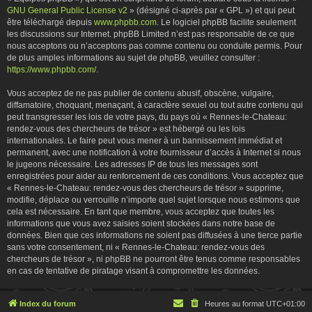
GNU General Public License v2
» (désigné ci-après par « GPL ») et qui peut
être téléchargé depuis
www.phpbb.com
. Le logiciel phpBB facilite seulement
les discussions sur Internet. phpBB Limited n’est pas responsable de ce que
nous acceptons ou n’acceptons pas comme contenu ou conduite permis. Pour
de plus amples informations au sujet de phpBB, veuillez consulter :
https://www.phpbb.com/
.
Vous acceptez de ne pas publier de contenu abusif, obscène, vulgaire,
diffamatoire, choquant, menaçant, à caractère sexuel ou tout autre contenu qui
peut transgresser les lois de votre pays, du pays où « Rennes-le-Chateau:
rendez-vous des chercheurs de trésor » est hébergé ou les lois
internationales. Le faire peut vous mener à un bannissement immédiat et
permanent, avec une notification à votre fournisseur d’accès à Internet si nous
le jugeons nécessaire. Les adresses IP de tous les messages sont
enregistrées pour aider au renforcement de ces conditions. Vous acceptez que
« Rennes-le-Chateau: rendez-vous des chercheurs de trésor » supprime,
modifie, déplace ou verrouille n’importe quel sujet lorsque nous estimons que
cela est nécessaire. En tant que membre, vous acceptez que toutes les
informations que vous avez saisies soient stockées dans notre base de
données. Bien que ces informations ne soient pas diffusées à une tierce partie
sans votre consentement, ni « Rennes-le-Chateau: rendez-vous des
chercheurs de trésor », ni phpBB ne pourront être tenus comme responsables
en cas de tentative de piratage visant à compromettre les données.
Index du forum
Heures au format
UTC+01:00