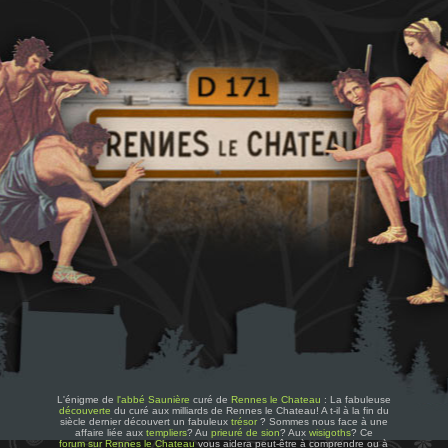
L'énigme de
l'abbé Saunière
curé de
Rennes le Chateau
: La fabuleuse
découverte
du curé aux milliards de Rennes le Chateau! A t-il à la fin du
siècle dernier découvert un fabuleux
trésor
? Sommes nous face à une
affaire liée aux
templiers
? Au
prieuré de sion
? Aux
wisigoths
? Ce
forum sur Rennes le Chateau
vous aidera peut-être à comprendre ou à