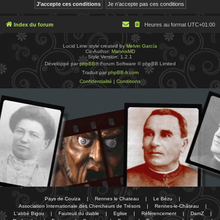
Index du forum
Heures au format
UTC+01:00
Lucid Lime style created by
Melvin García
Co-Author:
MannixMD
Style Version: 1.2.1
Développé par
phpBB
® Forum Software © phpBB Limited
Traduit par
phpBB-fr.com
Confidentialité
|
Conditions
Pays de Couiza
|
Rennes le Chateau
|
Le Bézu
|
Association Internationale des Chercheurs de Trésors
|
Rennes-le-Château
|
L'abbé Bigou
|
Fauteuil du diable
|
Eglise
|
Référencement
|
DamZ
|