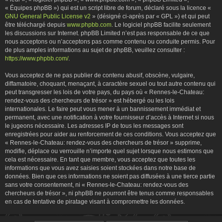
« Équipes phpBB ») qui est un script libre de forum, déclaré sous la licence «
GNU General Public License v2
» (désigné ci-après par « GPL ») et qui peut
être téléchargé depuis
www.phpbb.com
. Le logiciel phpBB facilite seulement
les discussions sur Internet. phpBB Limited n’est pas responsable de ce que
nous acceptons ou n’acceptons pas comme contenu ou conduite permis. Pour
de plus amples informations au sujet de phpBB, veuillez consulter :
https://www.phpbb.com/
.
Vous acceptez de ne pas publier de contenu abusif, obscène, vulgaire,
diffamatoire, choquant, menaçant, à caractère sexuel ou tout autre contenu qui
peut transgresser les lois de votre pays, du pays où « Rennes-le-Chateau:
rendez-vous des chercheurs de trésor » est hébergé ou les lois
internationales. Le faire peut vous mener à un bannissement immédiat et
permanent, avec une notification à votre fournisseur d’accès à Internet si nous
le jugeons nécessaire. Les adresses IP de tous les messages sont
enregistrées pour aider au renforcement de ces conditions. Vous acceptez que
« Rennes-le-Chateau: rendez-vous des chercheurs de trésor » supprime,
modifie, déplace ou verrouille n’importe quel sujet lorsque nous estimons que
cela est nécessaire. En tant que membre, vous acceptez que toutes les
informations que vous avez saisies soient stockées dans notre base de
données. Bien que ces informations ne soient pas diffusées à une tierce partie
sans votre consentement, ni « Rennes-le-Chateau: rendez-vous des
chercheurs de trésor », ni phpBB ne pourront être tenus comme responsables
en cas de tentative de piratage visant à compromettre les données.